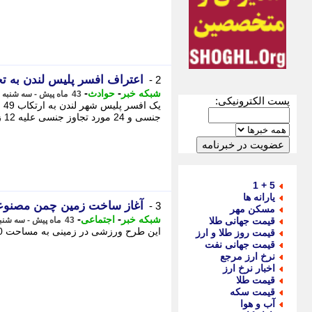
اعتراف افسر پلیس لندن به تجاوز
2 -
-
-
شبکه خبر
حوادث
43 ماه پیش - سه شنبه 27 دی 1401، 20:55
پست الکترونیکی:
یک
جنسی و 24 مورد تجاوز جنسی علیه 12 زن اعتراف کرد. -
5 + 1
یارانه ها
آغاز ساخت زمین چمن مصنوع
3 -
مسکن مهر
-
-
شبکه خبر
اجتماعی
قیمت جهانی طلا
43 ماه پیش - سه شنبه 27 دی 1401، 20:55
این طرح ورزشی در زمینی به مساحت 600 مترمربع در جوار مدرسه ابتدایی روستای ساران ساخته می شود. -
قیمت روز طلا و ارز
قیمت جهانی نفت
نرخ ارز مرجع
اخبار نرخ ارز
قیمت طلا
قیمت سکه
آب و هوا