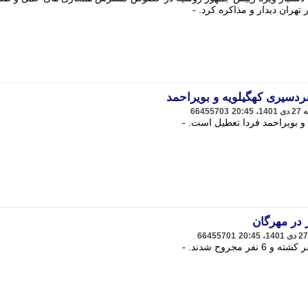
هران دیدار و مذاکره کرد. -
سیری کهگیلویه و بویراحمد
66455703
بویراحمد فردا تعطیل است. -
66455701