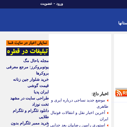
-
ورود
عضویت
تانها
مجله باحال مگ
یوتوبروکرز: مرجع معرفی
بروکرها
خرید شلوار جین زنانه
قیمت گوشی
ایران پدیا
اخبار داغ:
طراحی سایت در مشهد
موضع جدید نساجی درباره ایری و
تخت نوزاد
طاهری
دانلود تلگرام و تلگرام
آخرین اخبار نقل و انتقالات فوتبال
طلایی
ایران
خرید ممبر تلگرام بدون
استوری رامین رضاییان بعد جدایی از