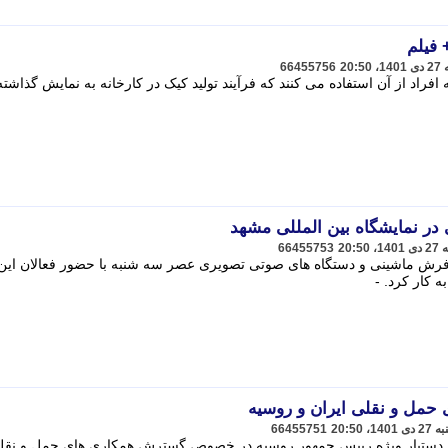
 فیلم
66455756
فراد از آن استفاده می کنند که فرآیند تولید کیک در کارخانه به نمایش گذاشت
ر نمایشگاه بین المللی مشهد
66455753
 فرش ماشینی و دستگاه های صوتی تصویری عصر سه شنبه با حضور فعالان این
ه کار کرد. -
مل و نقلی ایران و روسیه
66455751
ا دستیار ویژه رییس جمهور روسیه در خصوص گسترش همکاری های حمل و نقل