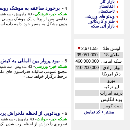
بازار کار
افغانستان
برخورد صاعقه به موشک روسی
4 -
تاجیکستان
-
-
شبکه خبر
فرهنگی
43 ماه پیش - سه شنبه 27 دی 1401، 20:55
ویدئو های ورزشی
دقایقی پس از پرتاب یک موشک روسی صاع
طنز و کاریکاتور
بدون مشکل به مسیر خود ادامه داده است
بازار آتی سکه
اونس طلا
2,671.55
▼
طلای 18
39,051,000
نبود پرواز بین المللی به کیش 
5 -
سکه امامی
460,900,000
-
-
شبکه خبر
ورزشی
43 ماه پیش - سه شنبه 27 دی 1401، 20:55
بهار ازادی
410,200,000
مجمع عمومی سالیانه فدراسیون های ملی 
دلار امریکا
برخط برگزار خواهد شد. -
یورو
لیر ترکیه
درهم امارات
پوند انگلیس
بیت کویین
بیشتر + کد نمایش
ویدئویی از لحظه دلخراش پ
6 -
-
-
شبکه خبر
حوادث
43 ماه پیش - سه شنبه 27 دی 1401، 20:55
تصویری دلخراش از لحظه پرت شدن یک شی