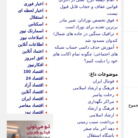
اخبار فوری
قوانین عفاف و حجاب قابل قبول
اخبار لحظه ای
نیست
استقلال
فوق تخصص نوزادان: شیر مادر
اسکناس
برترین تغذیه برای نوزاد است
اسمارتک نیوز
ترافیک سنگین در جاده های شمال/
اصلاحات نیوز
کندوان مسدود شد
اطلاعات آنلاین
آموزش حذف دائمی حساب شبکه
اعتماد آنلاین
های اجتماعی؛ چگونه تمام اکانت های
افق امروز
خود را دیلیت کنیم؟
افکارنیوز
اقتصاد 100
موضوعات داغ:
اقتصاد 24
فوتبال ایران
اقتصاد آزاد
فرهنگ و ارشاد اسلامی
اقتصاد آنلاین
رحلت پیامبر
اقتصاد ایران
مراکز نگهداری
جموع
اقتصاد معاصر
فرهنگ و ارشاد
اقتصاد نیوز
ارشاد اسلامی
اکو ایران
برداشت سیب زمینی
اکوفارس
دهه آخر ماه صفر
اکونگار
باشگاه استقلال