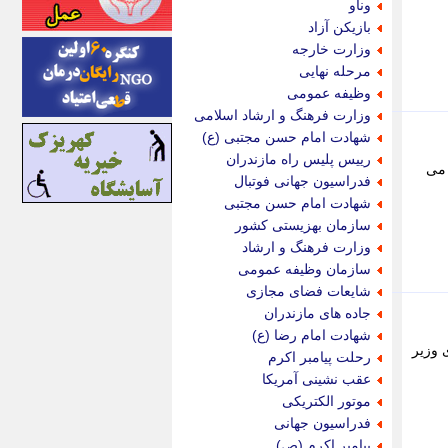
وناو
اینتیتر
بازیکن آزاد
ایونا نیوز
وزارت خارجه
بازتاب آنلاین
مرحله نهایی
باشگاه خبرنگاران
وظیفه عمومی
باغستان نیوز
وزارت فرهنگ و ارشاد اسلامی
بامبوک
شهادت امام حسن مجتبی (ع)
ببین و بخون
رییس پلیس راه مازندران
 می
بدینسان
فدراسیون جهانی فوتبال
بنکر
شهادت امام حسن مجتبی
بیت ران
سازمان بهزیستی کشور
پارس فوتبال
وزارت فرهنگ و ارشاد
پارسینه
سازمان وظیفه عمومی
پارسینه پلاس
شایعات فضای مجازی
پاز آنلاین
جاده های مازندران
پاس گل
شهادت امام رضا (ع)
پانا
 وزیر
رحلت پیامبر اکرم
پرتو نیوز
عقب نشینی آمریکا
پرسون
موتور الکتریکی
پنجره نیوز
فدراسیون جهانی
پویامگ
پیامبر اکرم (ص)