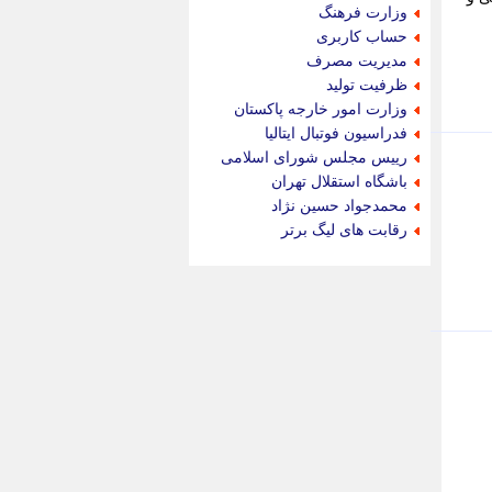
جام جم
وزارت فرهنگ
جدید پرس
حساب کاربری
جماران
مدیریت مصرف
جوان ایرانی
ظرفیت تولید
جهان مانا
وزارت امور خارجه پاکستان
جهان نگر
فدراسیون فوتبال ایتالیا
جهان نیوز
رییس مجلس شورای اسلامی
چطور
باشگاه استقلال تهران
چمپیونات
محمدجواد حسین نژاد
چمدون
رقابت های لیگ برتر
چه خبر
حادثه 24
حرف تو
حوادث پلاس
حوزه نیوز
خبر آنلاین
خبر جنوب
خبر سیاسی
خبر گردون
خبر ورزشی
خبرجو