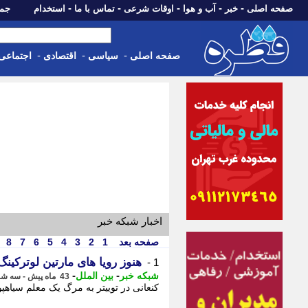
-
-
-
-
-
صفحه اصلی
خبر
آب و هوا
اوقات شرعی
تماس با ما
استخدام
جمعه، 16 مرداد 05
-
-
-
صفحه اصلی
سیاسی
اقتصادی
اجتماعی
اخبار شبکه خبر
صفحه بعد
1
2
3
4
5
6
7
8
هنوز رویا های مارتین لوترکین
1 -
-
-
شبکه خبر
بین الملل
43 ماه پیش - سه شنبه 27 دی 1401، 20:55
کنعانی در توییتر به مرگ یک معلم سیاهپ