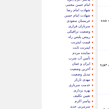
پویه آنلاین
امام حسن مجتبی
پیام نفت
شهادت امام رضا
تابناک
شهادت امام حسن
تازه نیوز
ه شده
عربستان سعودی
تبیان
سربازان فراری
تجارت نیوز
وضعیت ترافیکی
تحریریه
رییس پلیس راه
ترابر نیوز
قیمت اینترنت
ترفندباز
اینترنت ثابت
تریبون اقتصاد
نماینده مردم
تسنیم نیوز
تأمین آب شرب
تک ناک
ایران و عمان
 حوزه
تکراتو
آخرین وضعیت
توریسم آنلاین
تبدیل وضعیت
تولید نیوز
مهدی تارتار
تیتر فوری
خدمت سربازی
تیکنا
بهره برداری
جاب ویژن
تعیین تکلیف
جار نیوز
پیامبر اکرم
جالبتر
سرمربی جدید
ی و