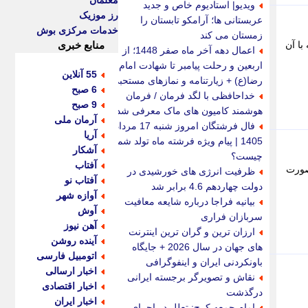
معلمان
ویدیو| استادیوم خاص و جدید
رز موزیک
عربستانی ها؛ آرامکو تابستان را
خدمات مرکزی بوش
زمستان می کند
ا آن
منابع خبری
اعمال دهه آخر ماه صفر 1448؛ از
اربعین و رحلت پیامبر تا شهادت امام
55 آنلاین
رضا(ع) + زیارتنامه و نمازهای مستحبی
6 صبح
خداحافظی با لگد فرمان / فرمان
9 صبح
هوشمند کامیون های ماک معرفی شد
آرمان ملی
فال فرشتگان امروز شنبه 17 مرداد
آریا
1405 | پیام ویژه فرشته ماه تولد شما
آشکار
چیست؟
آفتاب
صورت
ظرفیت انرژی های خورشیدی در
آفتاب نو
دولت چهاردهم 4.6 برابر شد
آوازه شهر
بیانیه فراجا درباره شایعه معافیت
آوش
سربازان فراری
آهن نیوز
ارزان ترین و گران ترین اینترنت
آینده روشن
های جهان در سال 2026 + جایگاه
اتومبیل فارسی
باونکردنی ایران و اینفوگرافی
اخبار ارسالی
نقاش و تصویرگر برجسته ایرانی
اخبار اقتصادی
درگذشت
اخبار ایران
امام جمعه کرج: تعلل در اجرای