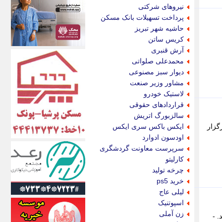
اکونیوز
نیروهای شرکتی
الف
پرداخت تسهیلات بانک مسکن
انتشار آنلاین
حاشیه شهر تبریز
اندیشه قرن
کریس ساتن
اندیشه معاصر
آرش قنبری
اندیشه ها
محمدعلی صلواتی
انرژی پرس
دیوار سبز مصنوعی
ای استخدام
مشاور وزیر صنعت
ایتنا
لاستیک خودرو
ایراف
قراردادهای حقوقی
ایران آرت
سالزبورگ اتریش
ایران آنلاین
گزار
ایکس باکس سری ایکس
ایران زندگی
اودسون ادوارد
ایران فوری
سرپرست معاونت گردشگری
ایرانی روز
کارلیتو
ایرانیتال
چرخه تولید
ایرنا
خرید ps5
ایسکانیوز
لیلی عاج
ایسنا
اسپوتنیک
ایکنا
زن آملی
 -
ایلنا