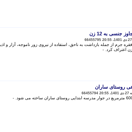
 جنسی به 12 زن
66455795
 افسر پلیس شهر لندن به ارتکاب 49 فقره جرم از جمله بازداشت به ناحق، استفاده از نیروی زور ناموجه، آزار و اذ
ی روستای ساران
66455794