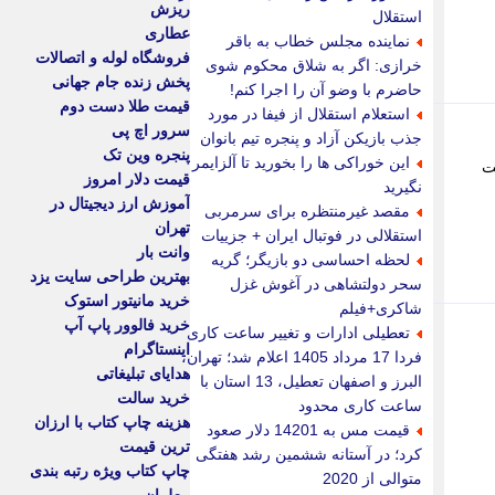
ریزش
استقلال
عطاری
نماینده مجلس خطاب به باقر
فروشگاه لوله و اتصالات
خرازی: اگر به شلاق محکوم شوی
پخش زنده جام جهانی
حاضرم با وضو آن را اجرا کنم!
قیمت طلا دست دوم
استعلام استقلال از فیفا در مورد
سرور اچ پی
جذب بازیکن آزاد و پنجره تیم بانوان
پنجره وین تک
این خوراکی ها را بخورید تا آلزایمر
یت
قیمت دلار امروز
نگیرید
آموزش ارز دیجیتال در
مقصد غیرمنتظره برای سرمربی
تهران
استقلالی در فوتبال ایران + جزییات
وانت بار
لحظه احساسی دو بازیگر؛ گریه
بهترین طراحی سایت یزد
سحر دولتشاهی در آغوش غزل
خرید مانیتور استوک
شاکری+فیلم
خرید فالوور پاپ آپ
تعطیلی ادارات و تغییر ساعت کاری
اینستاگرام
فردا 17 مرداد 1405 اعلام شد؛ تهران،
هدایای تبلیغاتی
البرز و اصفهان تعطیل، 13 استان با
خرید سالت
ساعت کاری محدود
هزینه چاپ کتاب با ارزان
قیمت مس به 14201 دلار صعود
ترین قیمت
کرد؛ در آستانه ششمین رشد هفتگی
چاپ کتاب ویژه رتبه بندی
متوالی از 2020