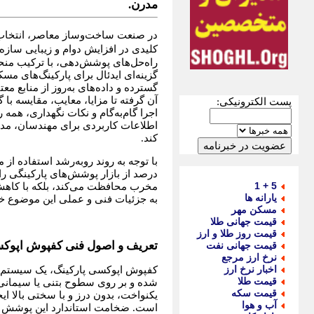
مدرن.
در صنعت ساخت‌وساز معاصر، انتخاب پ
کلیدی در افزایش دوام و زیبایی سازه 
راه‌حل‌های پوشش‌دهی، با ترکیب من
گزینه‌ای ایدئال برای پارکینگ‌های 
گسترده و داده‌های به‌روز از منابع م
پست الکترونیکی:
اجرا گام‌به‌گام و نکات نگهداری، همه
اطلاعات کاربردی برای مهندسان، مدی
کند.
درصد از بازار پوشش‌های پارکینگی را
5 + 1
مخرب محافظت می‌کند، بلکه با کاهش ه
یارانه ها
به جزئیات فنی و عملی این موضوع خ
مسکن مهر
قیمت جهانی طلا
قیمت روز طلا و ارز
تعریف و اصول فنی کفپوش اپوکس
قیمت جهانی نفت
نرخ ارز مرجع
اخبار نرخ ارز
کفپوش اپوکسی پارکینگ، یک سیستم 
قیمت طلا
شده و بر روی سطوح بتنی یا سیمانی
قیمت سکه
یکنواخت، بدون درز و با سختی بالا ا
آب و هوا