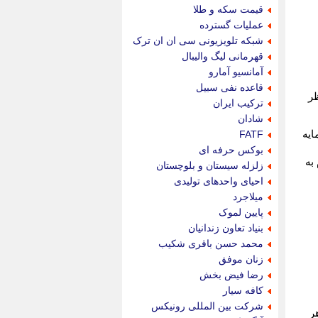
قیمت سکه و طلا
عملیات گسترده
شبکه تلویزیونی سی ان ان ترک
قهرمانی لیگ والیبال
آمانسیو آمارو
قاعده نفی سبیل
ظر
ترکیب ایران
شادان
FATF
ایه
بوکس حرفه ای
به
زلزله سیستان و بلوچستان
احیای واحدهای تولیدی
میلاجرد
پایین لموک
بنیاد تعاون زندانیان
محمد حسن باقری شکیب
زنان موفق
رضا فیض بخش
کافه سیار
شرکت بین المللی رونیکس
تومان در هر