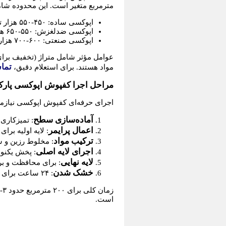
مترمربع متغیر است. این محدوده شام
اپوکسی ساده: ۴۵۰-۵۵۰ هزار تومان/متر
اپوکسی ضدلغزش: ۵۵۰-۶۵۰ هزار تومان/متر
اپوکسی صنعتی: ۶۰۰-۷۰۰ هزار تومان/متر
تما
مواد هستند. برای استعلام دقیق،
مراحل اجرا کفپوش اپوکسی پارکین
اجرای حرفه‌ای کفپوش اپوکسی نیازمند تجهیزات و expertise است. م
آماده‌سازی سطح
: تمیزکاری ک
اعمال پرایمر
: لایه اولیه برای
ترکیب مواد
: مخلوط رزین و سخت
اجرای لایه اصلی
: پخش یکنوا
لایه نهایی
: برای محافظت و بر
خشک شدن
: ۲۴ ساعت برای تردد سبک و ۷ روز برای کامل شدن واکنش شیمیایی.
است.