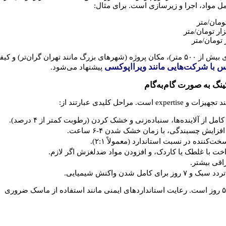
ل مواد، اجرا و زیرسازی است. برای مثال:
عوامل مؤثر شامل متراژ (تخفیف برای بیش از ۵۰۰ متر)، مکان پروژه (شهرهای بزرگ مانند تهران گران‌تر) و 
س با شرکت‌هایی مانند ویرااپوکسی
پیشنهاد می‌شود.
گ به صورت گام‌به‌گام
راحل کلیدی عبارتند از:
امل از آلاینده‌ها، سنباده‌زنی و خشک کردن (رطوبت کمتر از ۴ درصد).
 افزایش چسبندگی، با زمان خشک شدن ۴-۶ ساعت.
‌کننده در نسبت استاندارد (معمولاً ۲:۱).
خت با غلطک یا کاردک، و افزودن مواد ضدلغزش اگر لازم.
اقی بیشتر.
زمان کلی برای ۲۰۰ مترمربع حدود ۳-۵ روز است. رعایت استانداردهای ایمنی مانند استفاده از ماسک ضروری