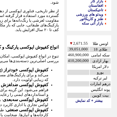
بازار کار
شود.
افغانستان
تاجیکستان
ویدئو های ورزشی
گسترده مورد استفاده قرار گرفته اس
طنز و کاریکاتور
مقاومت لغزشی یا رنگ‌دانه‌ها برای زی
بازار آتی سکه
پارکینگ‌های طبقاتی، جایی که بار م
کف تا ۲۰ سال افزایش یابد.
▼
2,671.55
اونس طلا
انواع کفپوش اپوکسی پارکینگ و کا
39,051,000
طلای 18
460,900,000
سکه امامی
تنوع در انواع کفپوش اپوکسی، امکان 
410,200,000
بهار ازادی
بررسی اصلی‌ترین دسته‌بندی‌ها می‌پرد
دلار امریکا
کفپوش اپوکسی خودتراز (Self-Leveling)
یورو
می‌کند و برای پارکینگ‌های م
لیر ترکیه
که زیبایی اولویت دارد.
درهم امارات
کفپوش اپوکسی ضدلغزش (Anti-Slip
پوند انگلیس
فراهم می‌شود. این گزینه برای
و استانداردهای ایمنی را رعایت
بیت کویین
کفپوش اپوکسی سه‌بعدی
: 
بیشتر + کد نمایش
لوکس تجاری یا اداری کاربرد دا
کفپوش اپوکسی صنعتی
: طر