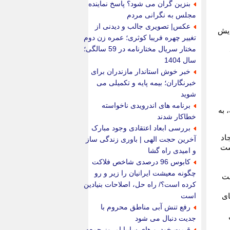
بنزین گران می شود؟ پاسخ نماینده
مجلس به نگرانی مردم
عکس| تصویری جالب و دیدنی از
ایش
تغییر چهره فریبا کوثری؛ عمره زن دوم
مختار سریال مختارنامه در 59 سالگی؛
سال 1404
خبر خوش استاندار مازندران برای
خبرنگاران؛ بیمه پایه و تکمیلی می
شوید
برنامه های اندرویدی ناخواسته
 به
خطاکار شدند
بررسی ابعاد اعتقادی وجود مبارک
اد
آخرین حجت الهی | باوری زندگی ساز
ست
و امیدی راه گشا
کابوس 96 درصدی شاخص فلاکت
چگونه معیشت ایرانیان را زیر و رو
ست
کرده است؟/ راه حل، اصلاحات بنیادین
است
ای
رفع تنش آبی مناطق محروم با
جدیت دنبال می شود
قیمت خودرو های سایپا امروز جمعه