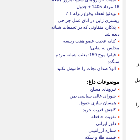
16 مرداد 1405 + جدول
ویدئو| لحظه وقوع زلزله 7.1
ریشتری ژاپن در اتاق عمل جراحی
پلاکارد متفاوتی که در تجمعات شبانه
دیده شد
کنایه عجیب عضو هیئت رییسه
مجلس به بقایی!
فیلم/ موج 159؛ بعثت شبانه مردم
سنگده
ز
الو؟ صدای نجات را خاموش نکنید
ای تحمل
موضوعات داغ:
نیروهای مسلح
شورای عالی سیاسی یمن
همسان سازی حقوق
ا
کاهش قدرت خرید
تقویت حافظه
داور ایرانی
ستاره آرژانتینی
قیمت طلا و سکه