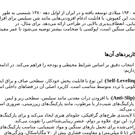
از نظر تاریخی، فناوری اپوکسی از دهه ۱۹۴۰ میلادی توسعه یافته و در ایران از اوایل دهه ۱۳۸۰ شمسی به طور
ت. این کفپوش، با قابلیت ادغام افزودنی‌هایی مانند شن سیلیس برای افز
بایی، انعطاف‌پذیری بالایی در طراحی ارائه می‌دهد. برای مثال، در
کانیکی سنگین است، اپوکسی با ضخامت بیشتر توصیه می‌شود تا عمر مفید
ربردهای آن‌ها
انتخاب دقیق بر اساس شرایط محیطی و بودجه را فراهم می‌کند. در ادامه،
ازیم:
: این نوع با قابلیت پخش خودکار، سطحی صاف و براق ایج
سکونی با تردد متوسط مناسب است. کاربرد اصلی آن در فضاهای داخلی ا
)
: با افزودن ذرات معدنی مانند سیلیس، سطحی زبر و ایمن
 پارکینگ‌های شیب‌دار یا مرطوب، مانند پارکینگ‌های زیرزمینی، ضروری ا
 می‌کند.
با لایه‌بندی طرح‌های گرافیکی، جلوه‌ای هنری ایجاد می‌کند و برای پارکینگ‌ه
رد. این نوع، علاوه بر دوام، عنصر زیبایی‌شناختی را تقویت می‌کند.
احی‌شده برای تحمل بارهای سنگین و مواد شیمیایی، مناسب پارکینگ‌های
کارخانه‌ها و انبارها. ضخامت بالاتر (تا ۵ میلی‌متر) و مقاومت فشاری بیش از ۷۰ مگاپاسکال، ویژگی‌های