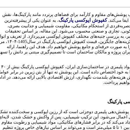
وشش‌های مقاوم و کارآمد برای فضاهای پرتردد مانند پارکینگ‌ها، نقش
کفپوش اپوکسی پارکینگ
ایفا می‌کند.
، به عنوان یکی از پیشرفته‌ترین
حصربه‌فردی از استحکام مکانیکی، مقاومت شیمیایی و جذابیت بصری،
مسکونی، تجاری و صنعتی محسوب می‌شود. این مقاله، بر اساس تحقیقات
عتبر، به بررسی جنبه‌های مختلف کفپوش اپوکسی می‌پردازد. از تعریف و انوا
آن گرفته تا مزایا، معایب، مقایسه با گزینه‌های جایگزی
 را به صورت حرفه‌ای و جامع پوشش خواهیم داد. هدف این راهنما، ارائه
ران پروژه و مالکان ساختمان است تا تصمیم‌گیری مبتنی بر دانش را تسه
با توجه به روند روبه‌رشد استفاده از مواد پلیمری در ساختمان‌سازی ایران، کفپوش اپوکسی پارکینگ بیش از ۴۰
 به خود اختصاص داده است. این پوشش نه تنها از بتن زیرین در برابر عوام
زینه‌های بلندمدت نگهداری، ارزش اقتصادی بالایی ارائه می‌دهد. در ادام
واهیم پرداخت.
ی پارکینگ
پوشش‌دهی پلیمری دوجزئی است که از رزین اپوکسی و سخت‌کننده تشکی
 اعمال می‌شود. این ترکیب شیمیایی، پس از واکنش و خشک شدن، لایه‌ای
یجاد می‌کند که در برابر فشارهای مکانیکی، مواد شیمیایی و رطوبت مقاوم
است. ضخامت استاندارد این پوشش بین ۱ تا ۵ میلی‌متر است و می‌تواند بر اساس نیازهای خاص پروژه تنظیم