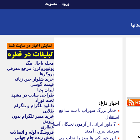
-
ورود
عضویت
تانها
مجله باحال مگ
یوتوبروکرز: مرجع معرفی
بروکرها
خرید شلوار جین زنانه
قیمت گوشی
ایران پدیا
طراحی سایت در مشهد
تخت نوزاد
اخبار داغ:
دانلود تلگرام و تلگرام
قمار بزرگ سهراب با سه مدافع
طلایی
خرید ممبر تلگرام بدون
استقلال
ریزش
7 داور ایرانی از آزمون نخبگان آسیا
عطاری
سربلند بیرون آمدند
فروشگاه لوله و اتصالات
ی
پخش زنده جام جهانی
این خوراکی ها مغز را نجات می