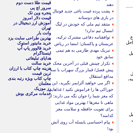
قیمت طلا دست دوم
دهند
سرور اچ پی
پشت پرده غیبت یاغی جدید فوتبال
پنجره وین تک
در بازی های دوستانه
قیمت دلار امروز
آموزش ارز دیجیتال در
منتقد تیم ملی که خودش در لیگ
تهران
امسال تیم ندارد!
وانت بار
توافقنامه دفاعی مشترک ترکیه،
ع
بهترین طراحی سایت یزد
ن، قیمت کفپوش اپوکسی پارکینگ در سال1405-۱۴۰۴، مراحل
خرید مانیتور استوک
عربستان و پاکستان؛ امضا در ریاض
خرید فالوور پاپ آپ
تبریک مهدی طارمی به هم تیمی
اینستاگرام
یل
سابق خود
هدایای تبلیغاتی
تکرار چینش قبلی در آخرین محک
خرید سالت
هزینه چاپ کتاب با ارزان
پیش فصل/ قمار بزرگ سهراب با سه
ترین قیمت
ل
مدافع استقلال
چاپ کتاب ویژه رتبه بندی
ه،
اگر می خواهید آلزایمر نگیرید، این
معلمان
رز موزیک
خوراکی ها را فراموش نکنید / غذاهایی
خدمات مرکزی بوش
که مغز شما را جوان نگه می دارند؛ از
ماهی تا مغزها / بهترین مواد غذایی
برای تقویت حافظه و سلامت مغز
ل
کدامند؟
پیام احساسی یایسله آب روی آتش
بود!