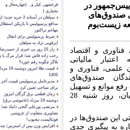
قیمت طلا دست دوم
فرخشهر، کیار و... (چهارمحال و
سرور اچ پی
بختیاری )
پنجره وین تک
سپاهان در آستانه 2 خرید جدید؛ از
قیمت دلار امروز
آموزش ارز دیجیتال در
مدافع پرسپولیس تا بازیکن استقلال و
تهران
مهاجم تراکتور
وانت بار
شرط پرسپولیس برای انتقال
بهترین طراحی سایت یزد
خرید مانیتور استوک
ابرقویی نژاد به سپاهان
خرید فالوور پاپ آپ
د
راز 15 روز بی خبری از حمیدرضا
اینستاگرام
رجب زاده فاش شد؛ قرار مرگ با زن
هدایای تبلیغاتی
ی
بلاگر چگونه رقم خورد؟
هزینه چاپ کتاب با ارزان
 و
ترین قیمت
قیمت طلا امروز دوشنبه 19 مرداد
چاپ کتاب ویژه رتبه بندی
1405
ی
معلمان
مدیرعامل پرسپولیس قیمت آخر را
رز موزیک
تسهیل
خدمات مرکزی بوش
برای نساجی تعیین کرد
فرآیند سرمایه‌گذاری در شرکت‌های دانش‌بنیان، روز ‌شنبه 28
زمان قطعی برق گرگان امروز
دوشنبه 19 مرداد (خاموشی برق)
مرتضی پورعلی گنجی داماد شد؛
تصاویری متفاوت از عروسی
در
فوتبالیست محبوب!
دی
افزایش وزن پس از استرس؛ چه