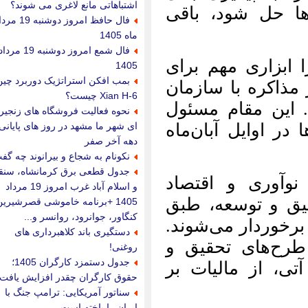
اشتباهاتی مانع لاغری می شوند؟
، باقی
فال حافظ امروز دوشنبه 19 مرداد
ماه 1405
فال شمع امروز دوشنبه 19 مرداد
ای
1405
بمب افکن استراتژیک دوربرد چین |
ان
Xian H-6 چیست؟
ول
نحوه فعالیت فروشگاه های زنجیره
ای شهر ما مشهد در روز های پایانی
اه
دهه آخر صفر
نکونام به شجاع و بیرانوند چه گفت؟
جدول قطعی برق کرمانشاه، سنقر
د
و اسلام آباد غرب امروز 19 مرداد
بق
1405 +برنامه خاموشی قصرشیرین،
کنگاور، جوانرود، روانسر و...
د.
دستگیری باند کلاهبرداری های
 و
روغنی!
جدول دستمزد کارگران 1405؛
بر
حقوق کارگران چقدر افزایش یافت؟
سناتور آمریکایی: ترامپ جنگ با
ایران را باخته است