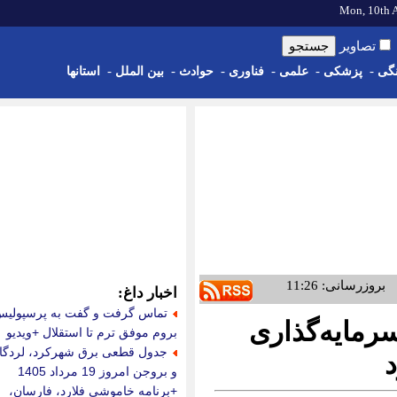
ی
-
حوادث
-
بین الملل
-
استانها
مجله باحال مگ
یوتوبروکرز: مرجع معرفی
بروکرها
خرید شلوار جین زنانه
قیمت گوشی
ایران پدیا
طراحی سایت در مشهد
تخت نوزاد
اخبار داغ:
دانلود تلگرام و تلگرام
تماس گرفت و گفت به پرسپولیس
طلایی
خرید ممبر تلگرام بدون
بروم موفق ترم تا استقلال +ویدیو
ریزش
جدول قطعی برق شهرکرد، لردگان
عطاری
و بروجن امروز 19 مرداد 1405
فروشگاه لوله و اتصالات
پخش زنده جام جهانی
+برنامه خاموشی فلارد، فارسان،