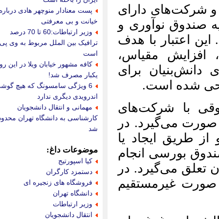
ای
پست معنادار منوچهر هادی درباره
خیانت و بی معرفتی
 و
وزیر ارتباطات:60 تا 70 درصد
دف
ترافیک بین الملل مربوط به وی پی ان
،
است
کافه مشهور خیابان ویلا در این روزها
ای
یکبار مصرف شد!
6 ویژگی سامسونگ که هیچ گوشی
اندرویدی دیگری ندارد
ی
مهمانی و انتقال دانشجویان
کارشناسی به دانشگاه تهران محدود
در
شد
ا
موضوعات داغ:
ام
کیا اسپورتیج
در
دستمزد کارگران
م
فروشگاه های زنجیره ای
دانشگاه تهران
وزیر ارتباطات
انتقال دانشجویان