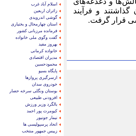
ای
اسلام آباد غرب
ند
زائران اربعین
گوشی اندرویدی
استان چهارمحال و بختیاری
فرمانده مرزبانی کشور
گفت وگوی ملی خانواده
بهروز مفید
خانواده کرمانی
مدیران اقتصادی
محمودحسین
پایگاه بسیو
ازسرگیری پروازها
خودروی سدان
بوستان ونگلی سرخه حصار
افزودنی طبیعی
بالگرد وزیر ورزش
کیومرث پور احمد
نیمار جونیور
اتحاد پرسپولیسی ها
زییس جمهور منتخب