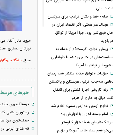
ایستگاه آخر/چشم‌ها به تصمیم شورای عالی
امنیت ملی
فیلم/ خط و نشان ترامپ برای سوئیس
عبدالناصر همتی: اگر اقتصاد ایران در
حال فروپاشی بود، چرا آمریکا از توافق
میچ، مادر آلفا، می
می‌گوید
نوزادان بستری است
پیمان مولوی کیست؟/ از حمله به
سیاست‌های دولت چهاردهم تا طرفداری
منبع:
باشگاه خبرنگارا
مشروط از توافق با آمریکا
جزئیات «توافق مکه» منتشر شد؛ پیمان
دفاعی سه‌جانبه ترکیه، عربستان و پاکستان
رقم تاریخی اجارۀ کشتی برای انتقال
خبرهای مرتبط
نفت عراق به خارج از هرمز
ترسناک‌ترین خانه
نتایج آزمون مدارس سمپاد اعلام شد
رستوران هایی که د
امام‌ جمعه اهواز: با افزایش برد
جذاب‌ترین مرد سال
موشک‌هایمان به ۱۵ هزار کیلومتر
نام غذای ایرانی د
می‌خواهیم عمق خاک آمریکا را بزنیم