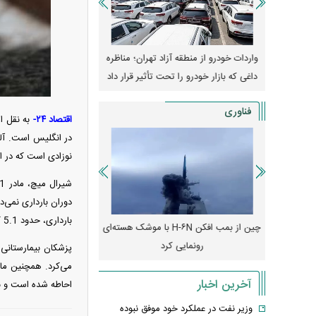
وپا؛ آیا
واردات خودرو از منطقه آزاد تهران؛ مناظره
قیمت خودرو وارد فاز ج
دا می‌کنند؟
داغی که بازار خودرو را تحت تأثیر قرار داد
واکنش بازار به تحولات
فناوری
اقتصاد ۲۴-
نوزادی است که در ان
دوران بارداری نمی‌
بارداری، حدود 5.1 کیلوگرم بود، اما در هفته آخر بارداری مشخص شده بود، آلفا بیشتر از 1.5 کیلوگرم وزن اضافه کرد.
رونمایی از پوکو M ۸ پاور با باتری ۸۰۰۰
چین از بمب افکن H-۶N با موشک هسته‌ای
پهپاد رهگیر یا موشک پدا
رونمایی کرد
کدامیک بیشتر
پزشکان بیمارستانی ک
می‌کرد. همچنین مادر
آخرین اخبار
احاطه شده است و بن
وزیر نفت در عملکرد خود موفق نبوده