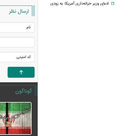
ادعای وزیر خزانه‌داری آمریکا: به زودی
ارسال نظر
شاهد توافق با ایران خواهیم بود
حمله ۶ قلاده سگ به کودک ۹ ساله در
سنندج
رسانه اماراتی: دور هفتم مذاکرات لبنان
و اسرائیل؛ بدون توافق، بدون عقب‌نشینی
یک لایحه، هزار سؤال؛ سهم ایران از خزر
واقعاً در خطر است؟
با وجود جنگ و تحریم می‌توان شرایط
اقتصادی را بهبود بخشید
خبر مهم برای بازنشستگان/ شرط جدید
گوناگون
بازنشستگی اعلام شد
قیمت انواع لپ تاپ ام اس آی MSI +
جدول
فیلم/ ترامپ: در نظرسنجی‌های اقتصادی
باید بیش از ۱۰۰ درصد رأی داشته باشم
آتلانتیک: تاب‌آوری ایران دولت ترامپ