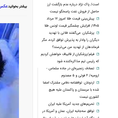
است/ پاک نژاد درباره عدم بازگشت ارز
عکس/ 
بیشتر بخوانید:
حاصل از فروش نفت پاسخگو نیست
پیش‌بینی قیمت طلا امروز ۱۷ مرداد
۱۴۰۵/ افزایش چشمگیر قیمت اونس طلا
پزشکیان: می‌گفتند فلانی با تهدید
دیگران را وادار به پذیرش توافق کرده، مگر
فرماندهان از تهدید من می‌ترسند؟
فیلم/پزشکیان:از قالیباف خواهش کردیم
که رئیس تیم مذاکره‌کننده شود
تصادف زنجیره‌ای در جاده سلماس -
ارومیه/ ۶ فوتی و ۵ مصدوم
اردوغان: توافقنامه دفاعی مشترک امضا
شده با عربستان و پاکستان علیه هیچ
کشوری نیست
تحریم‌های جدید آمریکا علیه ایران
توافق سه‌جانبه ایران، عمان و آمریکا در