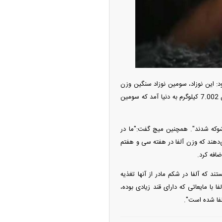
ه آزاد تهران؛ مناظره
ا تحت تأثیر قرار داد
 6.8 کیلوگرم وزن داشت. گفته می‌شود: این نوزاد، سومین نوزاد سنگین وزن
در انگلیس است. آلفا این نوزاد سنگین وزن بعد از "گای‌کار" با وزن 7.03 کیلوگرم و "جورج کینگ" با وزن 7.002 کیلوگرم به دنیا آمد که سومین
 داشت شوکه شدند". همچنین میچ گفت:"ما در
دهند که وزن آلفا در هفته سی و هفتم
چین از بمب افکن H-۶N با موشک هسته‌ای
ی کرد
ند که آلفا در شکم مادر از آنها تغذیه
 با مایعاتی که دارای قند زیادی بوده،
لفا شده است".