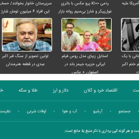
ریکا علیه
ردمی K۱۰۰ پرو مکس با باتری
سرپرستان خانوار بخوانند/ حساب
غول‌پیکر و شارژ بی‌سیم روانه بازار
این افراد ۴ میلیون تومان شارژ
می‌شود
شد
انی با یک
استایل زیبای مدل روس فیلم
اولین تصویر از سنگ قبر اکبر
م ختم اکبر
ایرانی جزیره جیمز باند در
عبدی در قطعه هنرمندان
ت
اصفهان + عکس
ست
اقتصاد خرد و کلان
دلار و ارز
طلا و سکه
خو
بورس
انرژی
چندرسانه ای
منهای اقتصاد
جستجو
آرشیو
آب و هوا
اوقات شرعی
نظرسن