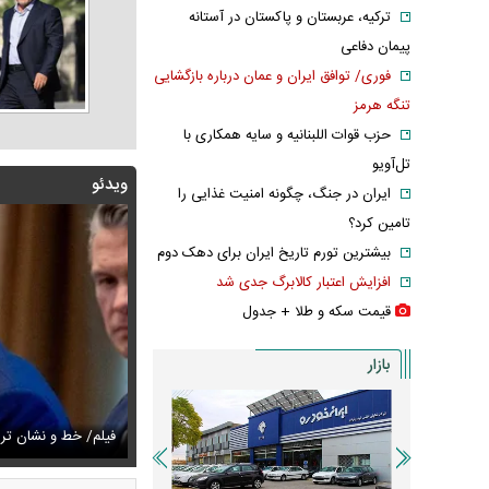
ترکیه، عربستان و پاکستان در آستانه
پیمان دفاعی
فوری/ توافق ایران و عمان درباره بازگشایی
تنگه هرمز
حزب قوات اللبنانیه و سایه همکاری با
تل‌آویو
ویدئو
ایران در جنگ، چگونه امنیت غذایی را
تامین کرد؟
بیشترین تورم تاریخ ایران برای دهک دوم
افزایش اعتبار کالابرگ جدی شد
قیمت سکه و طلا + جدول
بازار
زشکیان:از قالیباف خواهش کردیم که رئیس تیم مذاکره‌کننده
تایل جدید صابر ابر در فضای مجازی پربازدید شد
فیلم/ خط و نشان ت
عکس دیده‌نشده 