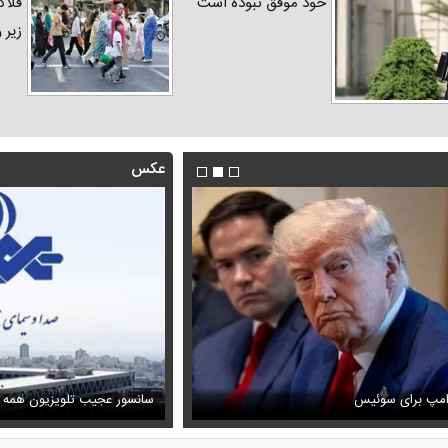
خود موفق نبوده است
فلاک
زیر 
عکس
فیلم/ توصیه رهبر شهید درباره اح
رامپ برای سوئیس
ظل‌السلطنه نوه ناصرالدین شاه در لباس دامادی
خامنه ای
سانسور عجیب تلویزیون همه 