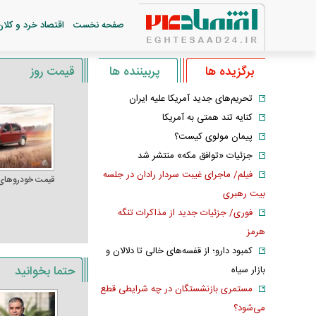
صفحه نخست
اقتصاد خرد و کلان
برگزیده ها
پربیننده ها
قیمت روز
تحریم‌های جدید آمریکا علیه ایران
کنایه تند همتی به آمریکا
پیمان مولوی کیست؟
جزئیات «توافق مکه» منتشر شد
فیلم/ ماجرای غیبت سردار رادان در جلسه
قیمت خودرو‌های
بیت رهبری
فوری/ جزئیات جدید از مذاکرات تنگه
هرمز
کمبود دارو؛ از قفسه‌های خالی تا دلالان و
حتما بخوانید
بازار سیاه
مستمری بازنشستگان در چه شرایطی قطع
می‌شود؟