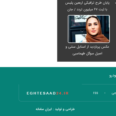
پایان طرح ترافیکی اربعین پلیس
با ثبت ۶۷ میلیون تردد / جان
باختن ۲۴ زائر در تصادفات
اربعینی
عکس پربازدید از استایل سنتی و
اصیل سوگل طهماسبی
درو
تاریخ اقتصاد
جی
rss
طراحی و تولید :
ایران سامانه