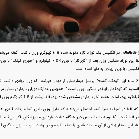
دید شد/ اولین
هجوم خودروسازان چینی به اروپا؛ آیا
واردات خودرو از منطق
 سیاسی + جدول
کارخانه‌های بحران‌زده نجات پیدا می‌کنند؟
داغی که بازار خودرو ر
به نقل از قناه‌العالم‌، در انگلیس یک نوزاد تازه متولد شده
گلیس، با وزن زیادی به دنیا آمده است.
شیرال میچ، مادر 31 ساله این کودک، گفت:" پرسنل بیمارستان از دیدن فرزندم، که وزن زیادی
دانستیم که کودکمان اینقدر سنگین وزن است". همچنین مدارک دوران بارداری نشان می‌
فند؛ قدرت تهدید
رونمایی از پوکو M ۸ پاور با باتری ۸۰۰۰
 است؟
میلی‌آمپرساعتی
رونمای
ه آلفا در آنجا به دنیا آمد، احتمال می‌دهند که دلیل وزن بالای آلفا مایعات قندی هست
 آلفا گفت: "با توجه به تشخیص دیر هنگام دیابت بارداری‌ام، پزشکان فکر می‌کنند آلفا
ابراین مقدار زیادی از آن مایعات قندی را تغذیه کرده و در نهایت موجب وزن سنگین آ