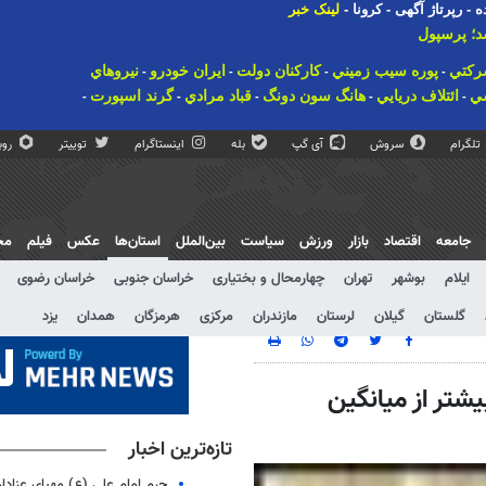
ه
-
رپرتاژ آگهی
-
کرونا
-
لینک خبر
؛ پرسپولیس پردا-
ركتي
پوره سيب زميني
كاركنان دولت
ايران خودرو
نيروهاي
-
-
-
-
سي
ائتلاف دريايي
هانگ سون دونگ
قباد مرادي
گرند اسپورت
-
-
-
-
-
رشناس مسائل عراق
رييس پليس آگاهي ناجا
راه آهن تهران تبريز
-
-
ت الله سيد موتبي حسيني
بنجامين كرماسكي
-