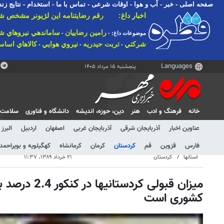
صفحه اصلی
-
خبر
-
آب و هوا
-
اوقات شرعی
-
تماس با ما
-
استخدام
-
نتایج زند
اخبار داغ:
رقم رضایتنامه این لژیونر مشخص شد
رامين رضاييان
ساماندهي نيروهاي ش
موضوعات داغ: -
-
شركتي
تربت حيدريه
نيروي هوايي
كالاهاي اسا
-
-
-
مرز سراوان
دانشگاه علوم پزشكي سمنان
يك كا
-
-
كاسپار
رسول احمدي
تمرين تيم ملي فوتبال
آي
-
-
-
-