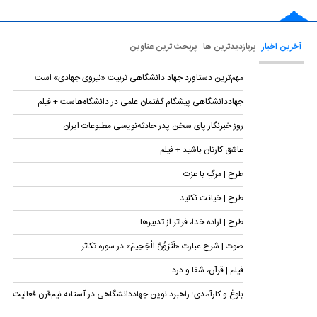
آخرین اخبار
پربازدیدترین ها
پربحث ترین عناوین
مهم‌ترین دستاورد جهاد دانشگاهی تربیت «نیروی جهادی» است
جهاددانشگاهی پیشگام گفتمان علمی در دانشگاه‌هاست + فیلم
روز خبرنگار پای سخن پدر حادثه‌نویسی مطبوعات ایران
عاشق کارتان باشید + فیلم
طرح | مرگِ با عزت
طرح | خیانت نکنید
طرح | اراده خدا، فراتر از تدبیرها
صوت | شرح عبارت «لَتَرَوُنَّ الْجَحِیمَ» در سوره تکاثر
فیلم | قرآن، شفا و درد
بلوغ و کارآمدی؛ راهبرد نوین جهاددانشگاهی در آستانه نیم‌قرن فعالیت