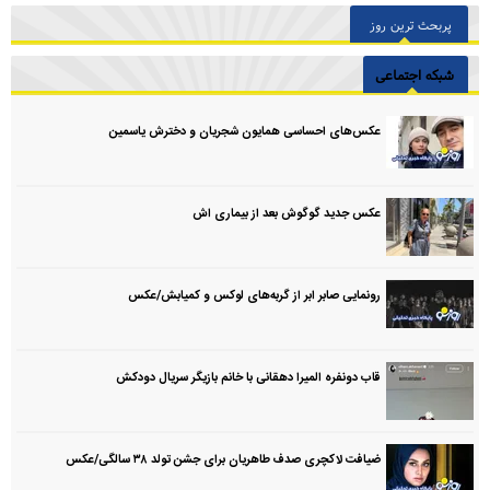
پربحث ترین روز
شبکه اجتماعی
عکس‌های احساسی همایون شجریان و دخترش یاسمین
عکس جدید گوگوش بعد از بیماری اش
رونمایی صابر ابر از گربه‌های لوکس و کمیابش/عکس
قاب دونفره المیرا دهقانی با خانم بازیگر سریال دودکش
ضیافت لاکچری صدف طاهریان برای جشن تولد ۳۸ سالگی‌/عکس