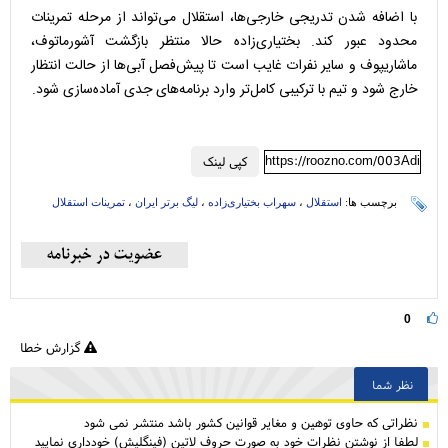
با اضافه شدن تدریجی خارجی‌ها، استقلال می‌تواند از مرحله تمرینات
محدود عبور کند. بختیاری‌زاده حالا منتظر بازگشت آشورماتوف،
ماشاریپوف و سایر نفرات غایب است تا پیش‌فصل آبی‌ها از حالت انتظار
خارج شود و تیم با ترکیبی کامل‌تر وارد برنامه‌های جدی آماده‌سازی شود.
https://roozno.com/003Adi
کپی لینک
برچسب ها:
استقلال
،
سهراب بختیاری‌زاده
،
لیگ برتر ایران
،
تمرینات استقلال
0
گزارش خطا
نظر شما
نظراتی كه حاوی توهین و مغایر قوانین کشور باشد منتشر نمی شود
لطفا از نوشتن نظرات خود به صورت حروف لاتین (فینگلیش) خودداری نمایید