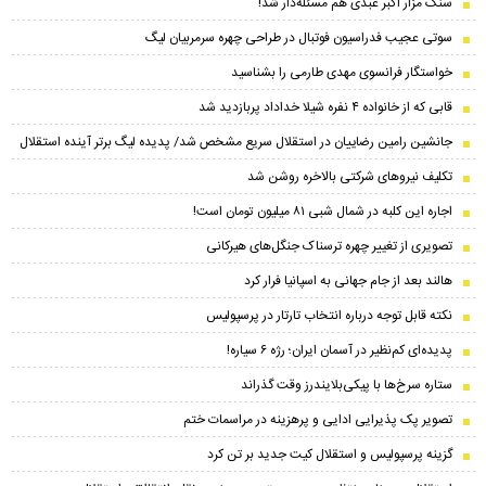
سنگ مزار اکبر عبدی هم مسئله‌دار شد!
سوتی عجیب فدراسیون فوتبال در طراحی چهره سرمربیان لیگ
خواستگار فرانسوی مهدی طارمی را بشناسید
قابی که از خانواده ۴ نفره شیلا خداداد پربازدید شد
جانشین رامین رضاییان در استقلال سریع مشخص شد/ پدیده لیگ برتر آینده استقلال
تکلیف نیروهای شرکتی بالاخره روشن شد
اجاره این کلبه در شمال شبی ۸۱ میلیون تومان است!
تصویری از تغییر چهره ترسناک جنگل‌های هیرکانی
هالند بعد از جام جهانی به اسپانیا فرار کرد
نکته قابل توجه درباره انتخاب تارتار در پرسپولیس
پدیده‌ای کم‌نظیر در آسمان ایران؛ رژه ۶ سیاره!
ستاره سرخ‌ها با پیکی‌بلایندرز وقت گذراند
تصویر پک پذیرایی ادایی و پرهزینه در مراسمات ختم
گزینه پرسپولیس و استقلال کیت جدید بر تن کرد