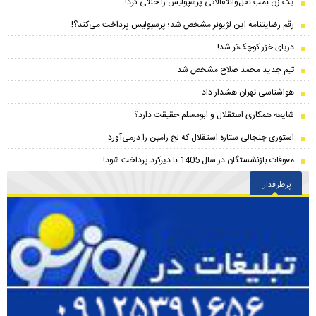
یک زن بمب نقل‌وانتقالاتی پرسپولیس را خنثی کرد!
رقم رضایتنامه این لژیونر مشخص شد؛ پرسپولیس پرداخت می‌کند؟!
دریای خزر کوچک‌تر شد!
تیم جدید محمد صلاح مشخص شد
هواشناسی تهران هشدار داد
شایعه همکاری استقلال و ابومسلم حقیقت دارد؟
استوری جنجالی ستاره استقلال که لج رامین را درمی‌آورد
معوقات بازنشستگان در سال 1405 با دیرکرد پرداخت شود!
پرطرفدار