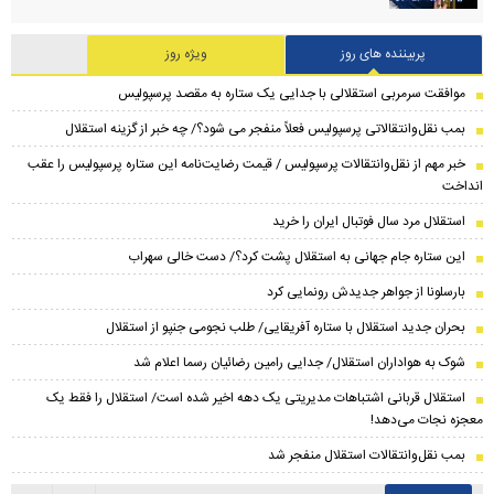
پربیننده های روز
ویژه روز
موافقت سرمربی استقلالی با جدایی یک ستاره به مقصد پرسپولیس
بمب نقل‌وانتقالاتی پرسپولیس فعلاً منفجر می شود؟/ چه خبر از گزینه استقلال
خبر مهم از نقل‌وانتقالات پرسپولیس / قیمت رضایت‌نامه این ستاره پرسپولیس را عقب
انداخت
استقلال مرد سال فوتبال ایران را خرید
این ستاره جام جهانی به استقلال پشت کرد؟/ دست خالی سهراب
بارسلونا از جواهر جدیدش رونمایی کرد
بحران جدید استقلال با ستاره آفریقایی/ طلب نجومی جنپو از استقلال
شوک به هواداران استقلال/ جدایی رامین رضائیان رسما اعلام شد
استقلال قربانی اشتباهات مدیریتی یک دهه اخیر شده است/ استقلال را فقط یک
معجزه نجات می‌دهد!
بمب نقل‌وانتقالات استقلال منفجر شد