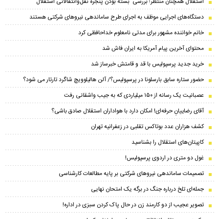
استقلال همچنان منتظر؛ بررسی بسته بودن پنجره نقل‌وانتقالاتی استقلال
دستگاه‌های اجرایی موظف به اجرای طرح ساماندهی نیروهای شرکتی هستند
خانم خواننده مشهور برای مدتی نامعلوم خداحافظی کرد
محتوای آخرین پیام آمریکا به ایران فاش شد
خرید جدید پرسپولیس با قد و قامتش خبرساز شد
حضور ستاره سابق بارسلونا در پرسپولیس؟/ آلن هالیلوویچ شاگرد تارتار می شود؟
عصبانیت یک رسانه از ۱۵۰ میلیاردی که به جیب واشقانی رفت
آقای رضاییانِ حرفه‌ای! امکان دارد با هواداران استقلال صادق باشی؟
کشف هزاران عدد بوتاکس تقلبی در زعفرانیه تهران
کاپیتان‌های استقلال را بشناسید
غول دو متری در اردوی پرسپولیس!
تصمیمات ساماندهی نیروهای شرکتی بر پایه مطالعات کارشناسی
جمله‌ای تلخ درباره جنگ در برگه یک امتحان نهایی
تصویر عجیب از دو کارمند زن در حال پاک کردن سبزی در اداره!