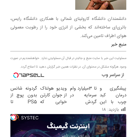
دانشمندان دانشگاه کارولینای شمالی با همکاری دانشگاه رایس،
باتری‌ای ساخته‌اند که بخشی از انرژی خود را از رطوبت معمولی
هوای اطراف تامین می‌کند.
منبع خبر
مسئولیت این خبر با سایت منبع و جالبتر در قبال آن مسئولیتی ندارد. خواهشمندیم در صورت
وجود هرگونه مشکل در محتوای آن، در نظرات همین خبر گزارش دهید تا اصلاح گردد.
از سراسر وب
پیشگیری و
تا 3میلیارد وام
ویدیو هولناک
گردونه شانس
درمان کبد
سرمایه در
از جوان کارتن
بدون پوچ از
چرب با این
گردش
خوابی که
PS5 تا
نوشیدنی
فروشندگان =>
میلیاردر شد.
آیفون17 و
بازدید:
۱۸
گیاهی
فروشگاهت رو
آموزش رایگان
بیت کوین
ثبت کن