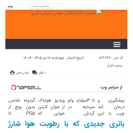
لطفا در پنل مديريتي خود به قسمت فهرست ها
برويد و منوي خود را ايجاد كنيد!
کد خبر : 514836
تاریخ انتشار : چهارشنبه 17 تیر 1405 - 16:04
پنجره اخبار
0 نظر
چاپ خبر
از سراسر وب
پیشگیری و
تا 3میلیارد وام
ویدیو هولناک
گردونه شانس
درمان کبد
سرمایه در
از جوان کارتن
بدون پوچ از
چرب با این
گردش
خوابی که
PS5 تا
نوشیدنی
فروشندگان =>
میلیاردر شد.
آیفون17 و بیت
باتری جدیدی که با رطوبت هوا شارژ
گیاهی
فروشگاهت رو
آموزش رایگان
کوین