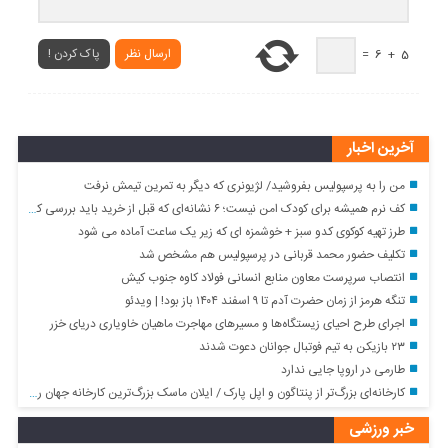
ارسال نظر
پاک کردن !
=
6
+
5
آخرین اخبار
من را به پرسپولیس بفروشید/ لژیونری که دیگر به تمرین تیمش نرفت
کف نرم همیشه برای کودک امن نیست؛ ۶ نشانه‌ای که قبل از خرید باید بررسی کنید
طرز تهیه کوکوی کدو سبز + خوشمزه ای که زیر یک ساعت آماده می شود
تکلیف حضور محمد قربانی در پرسپولیس هم مشخص شد
انتصاب سرپرست معاون منابع انسانی فولاد کاوه جنوب کیش
تنگه هرمز از زمان حضرت آدم تا ۹ اسفند ۱۴۰۴ باز بود! | ویدئو
اجرای طرح احیای زیستگاه‌ها و مسیرهای مهاجرت ماهیان خاویاری دریای خزر
۲۳ بازیکن به تیم فوتبال جوانان دعوت شدند
طارمی در اروپا جایی ندارد
کارخانه‌ای بزرگ‌تر از پنتاگون و اپل پارک / ایلان ماسک بزرگ‌ترین کارخانه جهان را می‌سازد؟
خبر ورزشی