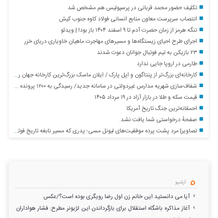
تکلیف حضور محمد قربانی در پرسپولیس هم مشخص شد
انتصاب سرپرست معاون منابع انسانی فولاد کاوه جنوب کیش
تنگه هرمز از زمان حضرت آدم تا ۹ اسفند ۱۴۰۴ باز بود! | ویدئو
اجرای طرح احیای زیستگاه‌ها و مسیرهای مهاجرت ماهیان خاویاری دریای خزر
۲۳ بازیکن به تیم فوتبال جوانان دعوت شدند
طارمی در اروپا جایی ندارد
کارخانه‌ای بزرگ‌تر از پنتاگون و اپل پارک / ایلان ماسک بزرگ‌ترین کارخانه جهان را می‌سازد؟
شفاف‌سازی شهریه مدارس غیردولتی در سامانه جدید/ رسیدگی به ۱۲۰۰ پرونده اعتراضی موسسان مدارس در ۴ سال
قیمت سکه و طلا در بازار آزاد در ۱۹ مرداد ۱۴۰۵
احمقانه‌ترین جنگ تاریخ آمریکا
صفحهٔ درخواستی شما یافت نشد.
تصاویر| مرد پشت پرده موفقیت‌های لیونل مسی؛ پدری که مسیر نابغه تاریخ فوتبال جهان را ساخت
آرشیو
آیا می دانستید این خانم زن اول رضا رویگری بوده است؟/عکس
آغاز مذاکره باشگاه استقلال برای بازگرداندن این لژیونر مطرح: فشار هواداران