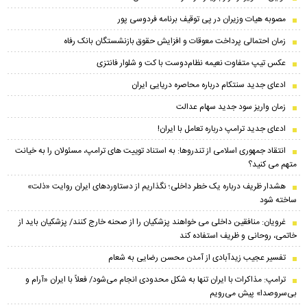
مصوبه هیات وزیران در پی توقیف برنامه فردوسی پور
زمان احتمالی پرداخت معوقات و افزایش حقوق بازنشستگان بانک رفاه
عکس تیپ متفاوت نعیمه نظام‌دوست با کت و شلوار فانتزی
ادعای جدید سنتکام درباره محاصره دریایی ایران
زمان واریز سود جدید سهام عدالت
ادعای جدید ترامپ درباره تعامل با ایران!
انتقاد جمهوری اسلامی از تندروها: به استناد توییت های ترامپ، مسئولان را به خیانت
متهم می کنید؟
هشدار ظریف درباره یک خطر داخلی؛ نگذاریم از دستاوردهای ایران روایت «ذلت»
ساخته شود
غرویان: منافقین داخلی می خواهند پزشکیان را از صحنه خارج کنند/ پزشکیان باید از
خاتمی، روحانی و ظریف استفاده کند
تفسیر عجیب زیدآبادی از آمدن محسن رضایی به شعام
ترامپ: مذاکرات با ایران تنها به شکل محدودی انجام می‌شود/ فعلاً با ایران «آرام و
بی‌سروصدا» پیش می‌رویم