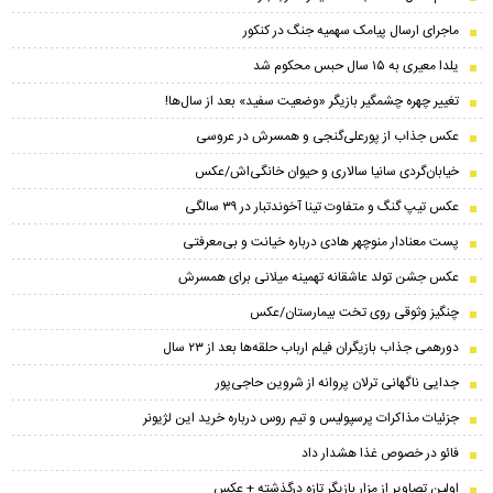
ماجرای ارسال پیامک سهمیه جنگ در کنکور
یلدا معیری به ۱۵ سال حبس محکوم شد
تغییر چهره چشمگیر بازیگر «وضعیت سفید» بعد از سال‌ها!
عکس جذاب از پورعلی‌گنجی و همسرش در عروسی
خیابان‌گردی سانیا سالاری و حیوان خانگی‌اش/عکس
عکس تیپ گنگ و متفاوت تینا آخوندتبار در ۳۹ سالگی
پست معنادار منوچهر هادی درباره خیانت و بی‌معرفتی
عکس جشن تولد عاشقانه تهمینه میلانی برای همسرش
چنگیز وثوقی روی تخت بیمارستان/عکس
دورهمی جذاب بازیگران فیلم ارباب حلقه‌ها بعد از ۲۳ سال
جدایی ناگهانی ترلان پروانه از شروین حاجی‌پور
جزئیات مذاکرات پرسپولیس و تیم روس درباره خرید این لژیونر
فائو در خصوص غذا هشدار داد
اولین تصاویر از مزار بازیگر تازه درگذشته + عکس