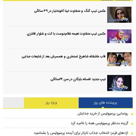
عکس تیپ گنگ و متفاوت تینا آخوندتبار در ۳۹ سالگی
عکس تیپ متفاوت نعیمه نظام‌دوست با کت و شلوار فانتزی
قاب عاشقانه شاهرخ استخری و همسرش بعد از شایعات جدایی
تیپ جدید افسانه بایگان در سن ۶۴سالگی
پربیننده های روز
ویژه روز
رونمایی پرسپولیس از خرید جذابش
گزینه مدنظر پرسپولیس همه را ناامید کرد
اژدهای قرمز؛ انتخاب جذاب تارتار برای آینده پرسپولیس را بشناسید