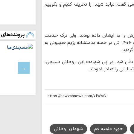
ی گفت: نباید شهدا را تحریف کنیم و بگوییم
توسعه زیرساخت‌
متناسب با شتاب صن
دیدار نمایندگان آی
شهید سامعی + تصاو
پرونده‌های 
ش را به ایشان داده بودند، ولی ترک خدمت
نورلایب
نکرد. حجت الاسلام مهر علی تبار عاقبت در تیر ماه ۱۴۰۴ ش در حمله ددمنشانه رژیم صهیونی به
کارنامه موکب م
ردید.
اربعین؛ از ۵۰ هزار پرس غذای روزانه…
ا دفن شد. در پی شهادت این روحانی بسیجی،
موکب امامزادگان ق
و معنوی برای زائران 
سلیتی را صادر نمودند.
امامزادگان قم
اط
کرامت تا پایان ماه ص
حفظ تنگه هرمز، 
است / دشمن به هیچ
اعراف
حوزه‌ علمیه قم
شهدای روحانی