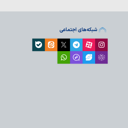
ین را برای مردم شرح
م به زائران اربعین؛
ضامن سفری ایمن
شبکه‌های اجتماعی
جهادی رمز موفقیت
ست
هزار زائر در مراسم جاماندگان
ای ایران
؛ انتقاد روزنامه‌نگار
کو تراوالیو،…
ید مظلومیت ملت ایران
ت کند
عامل: ما همچنان با فکر
ماندگاری…
م حسین(ع) هرگز در
می‌شوند
اده‌روی اربعین
ای نیجریه