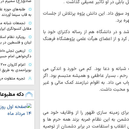
صادق(ع) سمیرم در 
 بابلی در او تٱثیر عمیقی گذاشت .
طلبه‌های حوزه ع
 سوق داد. این دانش پژوه پرتلاش از جلسات
به قاب سینما آوردند
ه برد.
تجمعات شبانه مب
مقابل کنسولگری ایران
 و در دانشگاه هم از رساله دکترای خود با
رویکرد نظام اسل
اع کرد و از اعضای هیٱت علمی پژوهشگاه فرهنگ
لبنان و فلسطین در بر
اربعین تجلی «اخ
دگرخواهی امام حسی
ا
شبانه و دعا بود. کم می خورد و اندکی می
بویراحمدی به طریق 
ل رحم ، بسیار عاطفی و همیشه متبسم بود. اگر
تجربه متفاوت «
 می داد. به اقوام نیازمند کمک مالی و غیر
تا کربلا
ر و محبت داشت.
ناگفته‌های مبلغ
دکه مطبوعا
خراسان از مسیر عشق
امام حسین(ع) ک
است
برای زمینه سازی ظهور را از وظایف خود می
دشمن به این نظام ضربه بزند همه حرم ها و
زبان می‌تواند عام
سقوط انسان باشد
انقلاب و استقامت در برابر دشمنان از توصیه