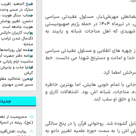
ید.
شیخ الجعید: تقریب س
مبارک در مسیر وحد
حجاب؛ سنگر هویت دی
ضانعلی مهرعلی‌تبار، مسئول عقیدتی سیاسی
دشمن، تغییر پوشش ب
بسیج و عضو هیأت علمی پژوهشگاه فرهنگ اسلامی، در تیرماه ۱۴۰۴ در حمله رژیم صهیونیستی
هویت جامعه است
هیدی که اهل مناجات شبانه و پایبند به
لگدمال شدن ترامپ تا 
مشایه
از چهره های انقلابی و مسئول عقیدتی سیاسی
صفحه اول روزنامه‌های چهارشن
برنامه دفتر حضرت آی
 خدا و امانت و دسترنج شهدا می دانست. خط
مناسبت ایام پایانی م
فیلم| جذب و پذیرش 
ن سرخش امضا کرد.
گیلان
اربعین؛ شاه‌کلید مق
جانی با تمام خوبی هایش، اما بهترین خاطره
مسیر تمدن مهدوی
ه، مناجات، شبانه اش بود. اشتغالات کاری و
ا و خلق او سلب کند.
جدیدتر
محرومیت از نعم
(عج)، ریشه در انحراف
 در اطراف بابل گشوده شد. روخوانی قرآن را در پنج سالگی
لی اش را به سمت حوزه علمیه تغییر دادو به
روایت نقش‌آفرین