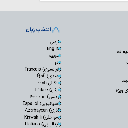
صافی گلپایگانی(ره)
حوزویان ساختار د
دهند
توصیه پلیس راه ق
استراحت در مسیر، 
انتخاب زبان
اخلاص و روحیه 
فارسی
خادمان نماز جمعه ا
English
حضور ۲۵ 
یه قم
العربیة
اربعین حسینی در کربل
اردو
از اوکراین تا ایران
(فرانسوی) Français
سرشناس ایتالیایی، مار
(هندی) हिन्दी
سینمای مستند با
وت
(بنگالی) বাংলা
در جنگ رمضان را ثب
(ترکی) Türkçe
ی ویژه
مفتی صور و جبل 
(روسی) Русский
و راه امام صدر برای 
(اسپانیولی) Español
پیروان مکتب اما
(آذری) Azərbaycan
برابر ظالمان تسلیم ن
(سواحلی) Kiswahili
برگزاری باشکوه پی
(ایتالیایی) Italiano
حسینی(ع) در سوله‌ج