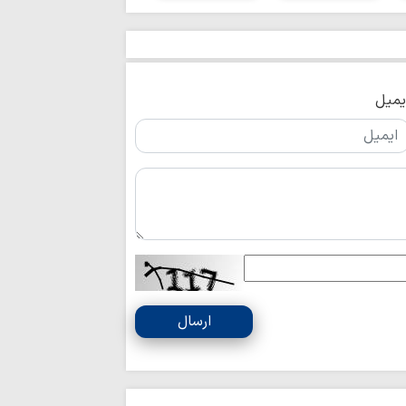
بهره‌مندی از حک
انفاق است
اربعین امسال تج
به قائد شهید بود
اردوگاه جدید دان
یمیل
قم احداث می‌شود
صیانت از هویت د
هم‌افزایی همه دستگا
چشم‌انداز برنامه 
مصطفوی (ره) کاشان
مرکز پژوهش‌های
پژوهشگر می‌پذیرد
زن، کنشگری آگاه در
دینی
استمرار مسیر شهد
ارسال
ایران اسلامی است
برنامه دفتر حضرت
به مناسبت ایام پایان
«اربعین شهیدان»