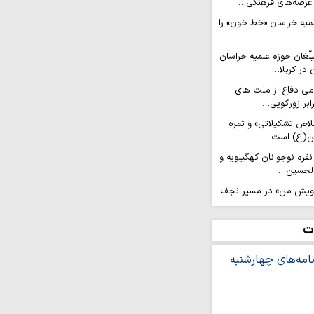
عرصه‌های فرهنگی…
لمیه خراسان «خط خون» را
لّغان حوزه علمیه خراسان
 در کربلا…
امی دفاع از ملت های
ابر زورگویی…
لاص تشکیلاتی» و ثمره
ن(ع) است
عزام کاروان ۲۰۰ نفره نوجوانان کهگیلویه و
الحسین…
رویش من» در مسیر نجف
ان جهادی حوزه علمیه
ت
شتی نجات همه بشریت
ل هدایت یا زمینه‌ساز