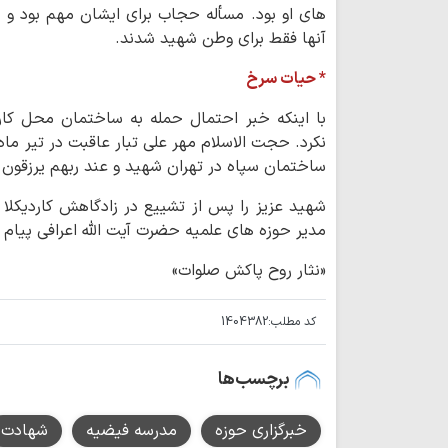
های او بود. مسأله حجاب برای ایشان مهم بود و م
آنها فقط برای وطن شهید شدند.
* حیات سرخ
با اینکه خبر احتمال حمله به ساختمان محل کار
ساختمان سپاه در تهران شهید و عند ربهم یرزقون گ
شهید عزیز را پس از تشییع در زادگاهش کاردیکل
مدیر حوزه های علمیه حضرت آیت الله اعرافی پیام ت
«نثار روح پاکش صلوات»
کد مطلب:
1404382
برچسب‌ها
خبرگزاری حوزه
مدرسه فیضیه
شهادت