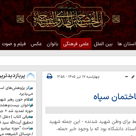
استان ها
بین الملل
علمی فرهنگی
بانوان
عکس
فیلم و صوت
حدیث
پربازدیدتری
چهارشنبه ۱۷ تیر ۱۴۰۵ - ۱۲:۵۸
مرکز پژوهش‌های اس
اختمان سپاه
می‌پذیرد
انتقام خون رهبر شهی
فراخوان بیست‌وهشت
حوزه تمدید شد + جز
معرفی کتاب | «علل ا
فقط برای وطن شهید شدند» - این جمله شهید
تحقیق آیت‌الله سید ف
تاد دانشگاه بود که با وجود خبر حمله،
مباحث "حوزه پیشرو و
/ «وسائل الشیعه» می