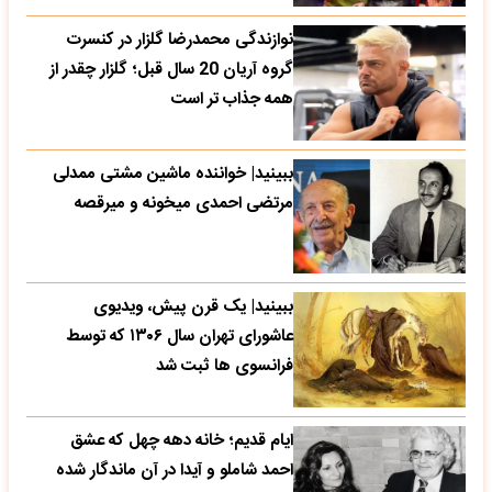
نوازندگی محمدرضا گلزار در کنسرت
گروه آریان 20 سال قبل؛ گلزار چقدر از
همه جذاب تر است
ببینید| خواننده ماشین مشتی ممدلی
مرتضی احمدی میخونه و میرقصه
ببینید| یک قرن پیش، ویدیوی
عاشورای تهران سال ۱۳۰۶ که توسط
فرانسوی ها ثبت شد
ایام قدیم؛ خانه دهه چهل که عشق
احمد شاملو و آیدا در آن ماندگار شده