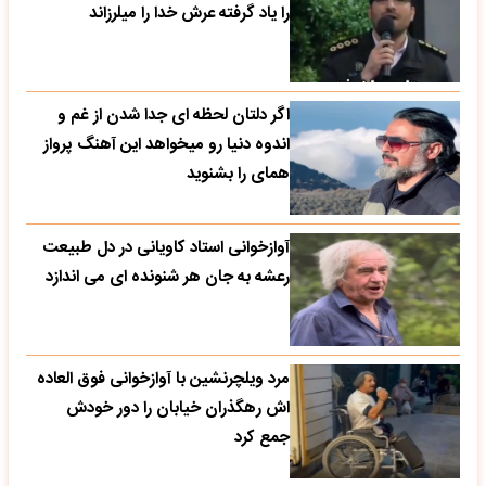
را یاد گرفته عرش خدا را میلرزاند
اگر دلتان لحظه ای جدا شدن از غم و
اندوه دنیا رو میخواهد این آهنگ پرواز
همای را بشنوید
آوازخوانی استاد کاویانی در دل طبیعت
رعشه به جان هر شنونده ای می اندازد
مرد ویلچرنشین با آوازخوانی فوق العاده
اش رهگذران خیابان را دور خودش
جمع کرد