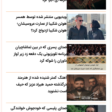
حرفه ای اجرا کرد
ویدیویی منتشر شده توسط همسر
هوتن شکیبا از عمارت عروسیشان؛
هوتن شکیبا ازدواج کرد؟
صدای پسری که در بین تماشاچیان
برنامه تلویزیونی یک دفعه زد زیر آواز
داوران را شوکه کرد
آهنگ کمتر شنیده شده از هنرمند
درگذشته حمید هیراد عزیز که حیف
است نشنوید
صدای پلیسی که خودجوش خوانندگی