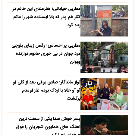
مطربی خیابانی؛ هنرمندی این خانم در
کنار غم پدر که بالا ایستاده شهر را ماتم
زده کرد
مطربی پر احساس؛ رقص زیبای بلوچی
مرد جوان در بی خبری خانوم نوازنده
ویولن
آواز ماندگار؛ صادق بوقی بعد از کلی آو
آو آو حالا با اردک بودم غاز اومدم
برگشت
پسر خوش صدا یکی از سخت ترین
آهنگ های همایون شجریان را فوق