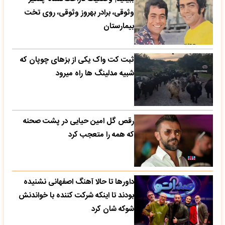
وثوقی، برادر بهروز وثوقی، روی تخت
بیمارستان
ثبت کت واک یکی از بزهای چوپان که
شبیه مدلینگ ها راه میرود
رقص گل امین حیایی در پشت صحنه
که همه را متعجب کرد
داورها تا حالا آهنگ اصفهانی نشنیده
بودند تا اینکه شرکت کننده با خواندنش
شوکه شان کرد