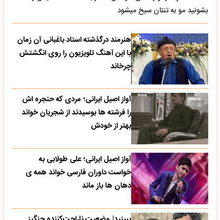
بشونید مو به تنتان سیخ میشود
هنرمند درگذشته استاد باغبانی آن زمان
با این آهنگ تلویزیون را روی انگشتش
چرخاند
آواز اصیل ایرانی؛ مردی که حنجره اش
را فرشته ها بوسیدند از شجریان خواند
بهتر از خودش
آواز اصیل ایرانی؛ علی طولابی به
خواست داوران فارسی خواند همه ی
دهان ها باز ماند
ببینید| وضعیت ناراحت‌کننده چنگیز