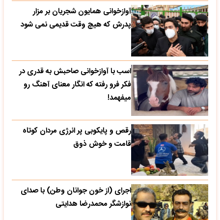
آوازخوانی همایون شجریان بر مزار
پدرش که هیچ وقت قدیمی نمی شود
اسب با آوازخوانی صاحبش به قدری در
فکر فرو رفته که انگار معنای آهنگ رو
میفهمد!
رقص و پایکوبی پر انرژی مردان کوتاه
قامت و خوش ذوق
اجرای (از خون جوانان وطن) با صدای
نوازشگر محمدرضا هدایتی