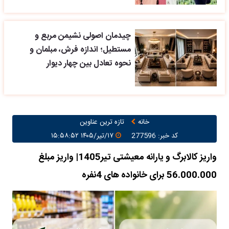
چیدمان اصولی نشیمن مربع و
مستطیل؛ اندازه فرش، مبلمان و
نحوه تعادل بین چهار دیوار
خانه
تازه ترین عناوین
کد خبر: 277596
۱۷/تیر/۱۴۰۵ ۱۵:۵۸:۵۲
واریز کالابرگ و یارانه معیشتی تیر1405| واریز مبلغ
56.000.000 برای خانواده های 4نفره