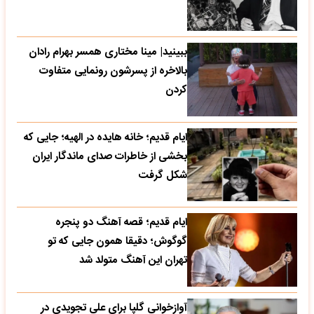
ببینید| مینا مختاری همسر بهرام رادان
بالاخره از پسرشون رونمایی متفاوت
کردن
ایام قدیم؛ خانه هایده در الهیه؛ جایی که
بخشی از خاطرات صدای ماندگار ایران
شکل گرفت
ایام قدیم؛ قصه آهنگ دو پنجره
گوگوش؛ دقیقا همون جایی که تو
تهران این آهنگ متولد شد
آوازخوانی گلپا برای علی تجویدی در