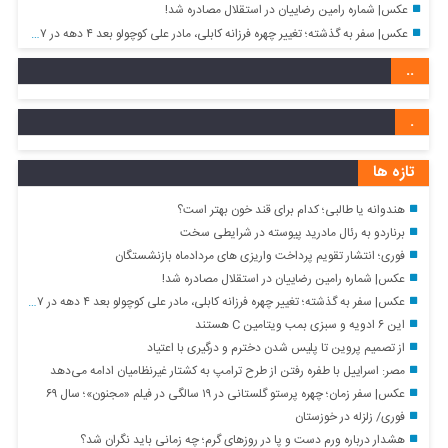
عکس| شماره رامین رضاییان در استقلال مصادره شد!
عکس| سفر به گذشته؛ تغییر چهره فرزانه کابلی، مادر علی کوچولو بعد ۴ دهه در ۷۷ سالگی
..
.
تازه ها
هندوانه یا طالبی؛ کدام‌ برای قند خون بهتر است؟
برناردو به رئال مادرید پیوسته در شرایطی سخت
فوری؛ انتشار تقویم پرداخت واریزی های مردادماه بازنشستگان
عکس| شماره رامین رضاییان در استقلال مصادره شد!
عکس| سفر به گذشته؛ تغییر چهره فرزانه کابلی، مادر علی کوچولو بعد ۴ دهه در ۷۷ سالگی
این ۶ ادویه و سبزی بمب ویتامین C هستند
از تصمیم پروین تا پلیس شدن دخترم و درگیری با اعتیاد
مصر: اسراییل با طفره رفتن از طرح ترامپ به کشتار غیرنظامیان ادامه می‌دهد
عکس| سفر زمان؛ چهره پرستو گلستانی در ۱۹ سالگی در فیلم «مجنون»؛ سال ۶۹
فوری/ زلزله در خوزستان
هشدار درباره ورم دست و پا در روزهای گرم؛ چه زمانی باید نگران شد؟