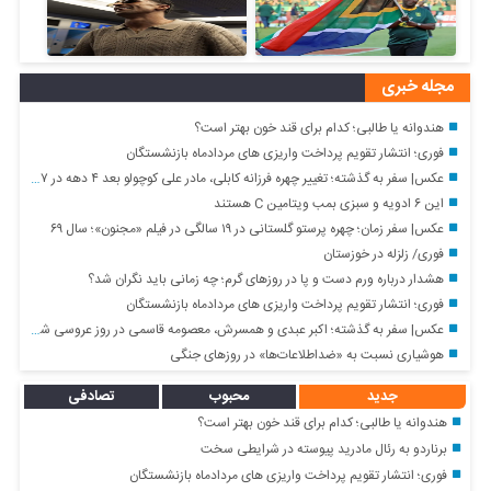
مجله خبری
هندوانه یا طالبی؛ کدام‌ برای قند خون بهتر است؟
فوری؛ انتشار تقویم پرداخت واریزی های مردادماه بازنشستگان
عکس| سفر به گذشته؛ تغییر چهره فرزانه کابلی، مادر علی کوچولو بعد ۴ دهه در ۷۷ سالگی
این ۶ ادویه و سبزی بمب ویتامین C هستند
عکس| سفر زمان؛ چهره پرستو گلستانی در ۱۹ سالگی در فیلم «مجنون»؛ سال ۶۹
فوری/ زلزله در خوزستان
هشدار درباره ورم دست و پا در روزهای گرم؛ چه زمانی باید نگران شد؟
فوری؛ انتشار تقویم پرداخت واریزی های مردادماه بازنشستگان
عکس| سفر به گذشته؛ اکبر عبدی و همسرش، معصومه قاسمی در روز عروسی شان؛ سال ۶۵
هوشیاری نسبت به «ضداطلاعات‌ها» در روزهای جنگی
جدید
محبوب
تصادفی
هندوانه یا طالبی؛ کدام‌ برای قند خون بهتر است؟
برناردو به رئال مادرید پیوسته در شرایطی سخت
فوری؛ انتشار تقویم پرداخت واریزی های مردادماه بازنشستگان