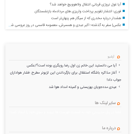
آیا غول نروژی قربانی انتقال ولاهوویچ خواهد شد؟
فوری؛ انتشار تقویم پرداخت واریزی های مردادماه بازنشستگان
هشدار درباره مخدری که از سیگار هم پنهان‌تر است
عکس| سفر به گذشته؛ اکبر عبدی و همسرش، معصومه قاسمی در روز عروسی شان؛ سال ۶۵
آرشیو
آیا می دانستید این خانم زن اول رضا رویگری بوده است؟/عکس
آغاز مذاکره باشگاه استقلال برای بازگرداندن این لژیونر مطرح: فشار هواداران
جواب داد!
عیدی مددجویان بهزیستی و کمیته امداد هوا شد
سایر لینک ها
لطفا در پنل مديريتي خود به قسمت فهرست ها برويد و منوي خود را ايجاد كنيد!
درباره ما