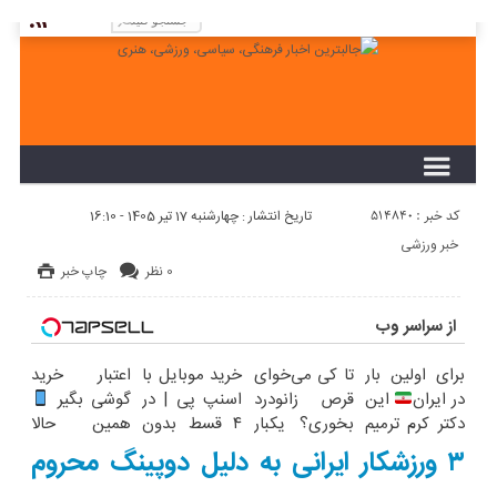
لطفا در پنل مديريتي خود به قسمت فهرست ها
برويد و منوي خود را ايجاد كنيد!
کد خبر : 514840
تاریخ انتشار : چهارشنبه 17 تیر 1405 - 16:10
خبر ورزشی
0 نظر
چاپ خبر
از سراسر وب
برای اولین بار
تا کی می‌خوای
خرید موبایل با
اعتبار خرید
در ایران
این
قرص زانودرد
اسنپ پی | در
گوشی بگیر
دکتر کرم ترمیم
بخوری؟ یکبار
۴ قسط بدون
همین حالا
کننده 23 روزه
اصولی درمانش
سود و کارمزد!
درخواست
۳ ورزشکار ایرانی به دلیل دوپینگ محروم
ساخت!
کن
اعتبار بده