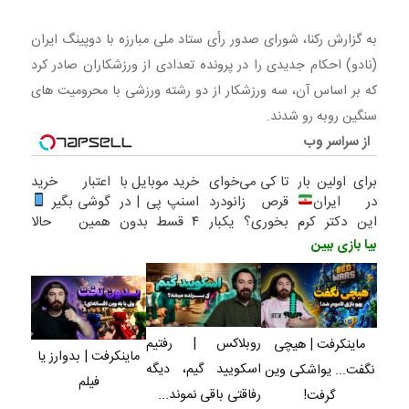
محرومیت های سنگین روبه رو شدند. بیا بازی ببین ماینکرفت |
هیچی نگفت… یواشکی وین گرفت! روبلاکس | رفتیم اسکویید
به گزارش رکنا، شورای صدور رأی ستاد ملی مبارزه با دوپینگ ایران
(نادو) احکام جدیدی را در پرونده تعدادی از ورزشکاران صادر کرد
که بر اساس آن، سه ورزشکار از دو رشته ورزشی با محرومیت های
سنگین روبه رو شدند.
از سراسر وب
برای اولین بار
تا کی می‌خوای
خرید موبایل با
اعتبار خرید
در ایران
قرص زانودرد
اسنپ پی | در
گوشی بگیر
این دکتر کرم
بخوری؟ یکبار
۴ قسط بدون
همین حالا
ترمیم کننده
اصولی
سود و کارمزد!
درخواست
بیا بازی ببین
23 روزه
درمانش کن
اعتبار بده
ساخت!
روبلاکس | رفتیم
ماینکرفت | هیچی
ماینکرفت | بدوارز یا
اسکویید گیم، دیگه
نگفت... یواشکی وین
فیلم
رفاقتی باقی نموند...
گرفت!