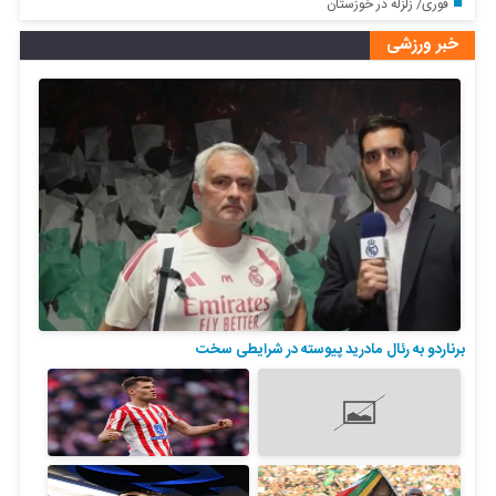
فوری/ زلزله در خوزستان
خبر ورزشی
برناردو به رئال مادرید پیوسته در شرایطی سخت