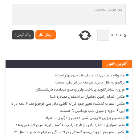
ارسال نظر
پاک کردن !
=
8
+
5
آخرین اخبار
هندوانه یا طالبی؛ کدام‌ برای قند خون بهتر است؟
برناردو به رئال مادرید پیوسته در شرایطی سخت
فوری؛ انتشار تقویم پرداخت واریزی های مردادماه بازنشستگان
عکس| شماره رامین رضاییان در استقلال مصادره شد!
عکس| سفر به گذشته؛ تغییر چهره فرزانه کابلی، مادر علی کوچولو بعد ۴ دهه در ۷۷ سالگی
این ۶ ادویه و سبزی بمب ویتامین C هستند
از تصمیم پروین تا پلیس شدن دخترم و درگیری با اعتیاد
مصر: اسراییل با طفره رفتن از طرح ترامپ به کشتار غیرنظامیان ادامه می‌دهد
عکس| سفر زمان؛ چهره پرستو گلستانی در ۱۹ سالگی در فیلم «مجنون»؛ سال ۶۹