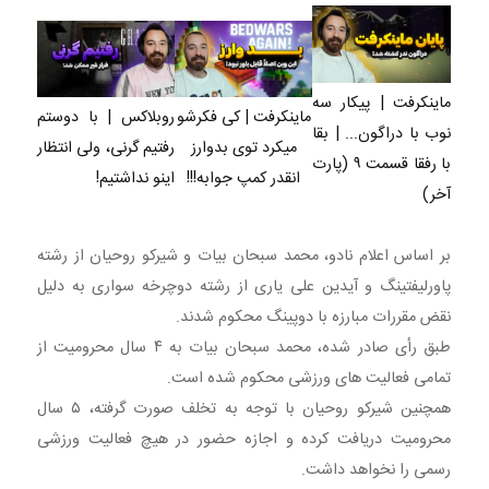
ماینکرفت | پیکار سه
ماینکرفت | کی فکرشو
روبلاکس | با دوستم
نوب با دراگون... | بقا
میکرد توی بدوارز
رفتیم گرنی، ولی انتظار
با رفقا قسمت ۹ (پارت
انقدر کمپ جوابه!!!
اینو نداشتیم!
آخر)
بر اساس اعلام نادو، محمد سبحان بیات و شیرکو روحیان از رشته
پاورلیفتینگ و آیدین علی یاری از رشته دوچرخه سواری به دلیل
نقض مقررات مبارزه با دوپینگ محکوم شدند.
طبق رأی صادر شده، محمد سبحان بیات به ۴ سال محرومیت از
تمامی فعالیت های ورزشی محکوم شده است.
همچنین شیرکو روحیان با توجه به تخلف صورت گرفته، ۵ سال
محرومیت دریافت کرده و اجازه حضور در هیچ فعالیت ورزشی
رسمی را نخواهد داشت.