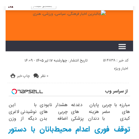
لطفا در پنل مديريتي خود به قسمت فهرست ها
برويد و منوي خود را ايجاد كنيد!
کد خبر : 514838
تاریخ انتشار : چهارشنبه 17 تیر 1405 - 16:09
اخبار ویژه
0 نظر
چاپ خبر
از سراسر وب
مبارزه با چربی
پایان دغدغه
هشدار نابودی
با این
های مضر
هزینه های
چربی های
نوشیدنی لاغری
کبدی با
دندان پزشکی
اضافه بدن
دیگه از وزن
دمنوش گیاهی
با پک سفید
بااین
کردن خودت
توقف فوری اعدام محیط‌بانان با دستور
پاکسازی
کننده خانگی
چربیسوزگیاهی(خرید
نترس