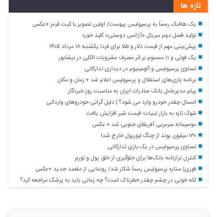
تازه ها
یک هافبک رسماً به پرسپولیس پیوست/ اولین تصویر با کیت قرمز +عکس
تولید فصل دوم سریال «آژانس دوستی» کلید خورد
پیش‌بینی مهم از قیمت دلار و طلا برای فردا یکشنبه ۱۸ مرداد ۱۴۰۵
یک فوتی و ۱۱ مسموم بر اثر مصرف مشروبات الکلی در نیشابور
تساوی پرسپولیس و آلومینیوم در دیداری تدارکاتی
برنامه بازی‌های استقلال و پرسپولیس اعلام شد + زمان و مکان
پیام مدیرعامل بانک صادرات ایران به مناسبت روز خبرنگار
امسال چقدر خودرو وارد می شود؟ | دلیل گرانی خودروهای وارداتی
شوک تازه به بازار لبنیات؛ قیمت شیر افزایش یافت
موسیمانه سرمربی آفریقای جنوبی شد + عکس
۱۳۰ میلیون پوند از چنگ لیورپول خارج شد!
تساوی پرسپولیس در یک بازی تدارکاتی
کنترل ترازنامه بانک‌ها برای جلوگیری از خلق پول و تورم
فوری| ستاره پرسپولیس رسماً شکار شد/ رونمایی از مقصد جدید +عکس
لکه خونی در چشم چقدر خطرناک است؟ چه زمانی باید به پزشک مراجعه کرد؟