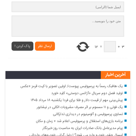
ارسال نظر
پاک کردن !
12
=
+
3
آخرین اخبار
یک هافبک رسماً به پرسپولیس پیوست/ اولین تصویر با کیت قرمز +عکس
تولید فصل دوم سریال «آژانس دوستی» کلید خورد
پیش‌بینی مهم از قیمت دلار و طلا برای فردا یکشنبه ۱۸ مرداد ۱۴۰۵
یک فوتی و ۱۱ مسموم بر اثر مصرف مشروبات الکلی در نیشابور
تساوی پرسپولیس و آلومینیوم در دیداری تدارکاتی
برنامه بازی‌های استقلال و پرسپولیس اعلام شد + زمان و مکان
پیام مدیرعامل بانک صادرات ایران به مناسبت روز خبرنگار
امسال چقدر خودرو وارد می شود؟ | دلیل گرانی خودروهای وارداتی