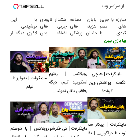
از سراسر وب
مبارزه با چربی
پایان دغدغه
هشدار نابودی
با این
های مضر
هزینه های
چربی های
نوشیدنی
کبدی با
دندان پزشکی
اضافه بدن
لاغری دیگه از
دمنوش گیاهی
با پک سفید
بااین
وزن کردن
بیا بازی ببین
پاکسازی
کننده خانگی
چربیسوزگیاهی(خرید
خودت نترس
کبد(تخفیف تا
با 60%تخفیف)
امشب)
روبلاکس | رفتیم
ماینکرفت | هیچی
ماینکرفت | بدوارز یا
اسکویید گیم، دیگه
نگفت... یواشکی وین
فیلم
رفاقتی باقی نموند...
گرفت!
ماینکرفت | پیکار سه
ماینکرفت | کی فکرشو
روبلاکس | با دوستم
نوب با دراگون... | بقا