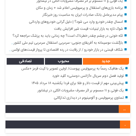
یک فوتی و ۱۱ مسموم بر اثر مصرف مشروبات الکلی در نیشابور
برنامه بازی‌های استقلال و پرسپولیس اعلام شد + زمان و مکان
پیام مدیرعامل بانک صادرات ایران به مناسبت روز خبرنگار
امسال چقدر خودرو وارد می شود؟ | دلیل گرانی خودروهای وارداتی
شوک تازه به بازار لبنیات؛ قیمت شیر افزایش یافت
لکه خونی در چشم چقدر خطرناک است؟ چه زمانی باید به پزشک مراجعه کرد؟
بازگشت موسیمانه به آفریقای جنوبی؛ سرمربی استقلال سرمربی تیم ملی کشورش شد
شکاف قیمتی در بازار خودرو / از رقابت در رده اقتصادی تا پرواز قیمت‌های لوکس + پیش‌بینی بازار
جدید
محبوب
تصادفی
یک هافبک رسماً به پرسپولیس پیوست/ اولین تصویر با کیت قرمز +عکس
تولید فصل دوم سریال «آژانس دوستی» کلید خورد
پیش‌بینی مهم از قیمت دلار و طلا برای فردا یکشنبه ۱۸ مرداد ۱۴۰۵
یک فوتی و ۱۱ مسموم بر اثر مصرف مشروبات الکلی در نیشابور
تساوی پرسپولیس و آلومینیوم در دیداری تدارکاتی
..
.