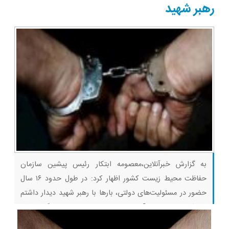
کبد(تخفیف تا
با 60%تخفیف)
رهبر شهید
امشب)
به گزارش خبرآنلاین،معصومه ابتکار رئیس پیشین سازمان
حفاظت محیط‌ زیست کشور اظهار کرد: در طول حدود ۱۶ سال
حضور در مسئولیت‌های دولتی، بارها با رهبر شهید دیدار داشتم
که یکی از نخستین آنها در سال ۱۳۷۷ و برای ارائه گزارشی از
عملکرد دولت بود. آنچه در این دیدارها بیش از هر چیز برای من