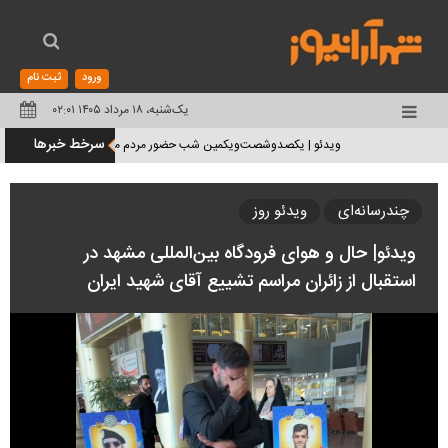
ورود
ثبت نام
یک‌شنبه، ۱۸ مرداد ۱۴۰۵ ۰۲:۰۱
تغییر
سرخط خبرها
ویدئو | یکصدوشصت‌ویکمین شب حضور مردم مشهد در خیابان (۱۷ مرداد ۱۴۰۵)
وضعیت
منوی
چندرسانه‌ای
ویدئو روز
سرویس
ویدئو| حال و هوای فرودگاه بین‌المللی مشهد در
ها
استقبال از زائران مراسم تشییع آقای شهید ایران