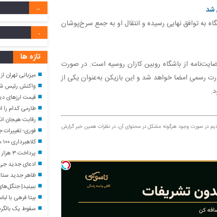
..
 شد
گاه به توافق نهایی رسیده و انتقال او به جمع سرخ‌پوشان
.
تازه ها
ضایت‌نامه از باشگاه روبین کازان روسیه است. در صورت
میزبانی تهران از نمایشگا
رت رسمی امضا خواهد شد و این بازیکن به‌عنوان یکی از
واکنش رئیس شورای اسلامی شهر تهر
.
قیمت ارزهای دیجیتال ا
طارمی کدام را ان
رقابت هیجان انگیز
مندیم در صورت وجود هرگونه مشکل در محتوای آن، در نظرات همین خبر گزارش
فوری؛ تغییرات ج
کلاهبرداری ۱۰۰ میلیاردی با وعده فروش لوازم خانگی ارزان
پرداخت ۳ هزار و ۶۹۵ میلیارد تومان پرداخت خسارت از سوی صندوق تأمین
ادعای جدید جی د
ظاهر جدید ستاره ا
ببینید| جنگل‌های 
بیتا فرهی با لب
سقوط یک بالگرد