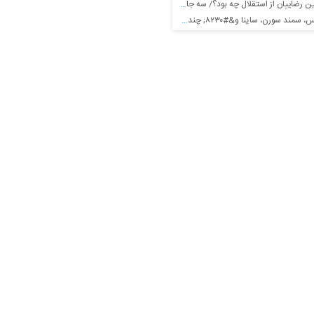
یان از استقلال چه بود؟/ سه جام سخت پیش روی آبی‌ها
ند سورن، ساینا و&#۸۲۳۰; چند؟ +جدول