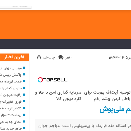
كنيد!
آخرین اخبار
0 نظر
چاپ خبر
میزبانی تهران از نمایشگا
واکنش رئیس شورای اسلامی شهر تهر
قیمت ارزهای دیجیتال ا
طارمی کدام را ان
توصیه آیت‌الله بهجت برای
سرمایه گذاری امن با طلا و
رقابت هیجان انگیز
باطل کردن چشم زخم
نقره دیجی کالا
فوری؛ تغییرات ج
جم ملی‌پوش
کلاهبرداری ۱۰۰ میلیاردی با وعده فروش لوازم خانگی ارزان
پرداخت ۳ هزار و ۶۹۵ میلیارد تومان پرداخت خسارت از سوی صندوق تأمین
ادعای جدید جی د
ر آستانه عقد قرارداد با پرسپولیس است‌. مهاجم جوان
ظاهر جدید ستاره ا