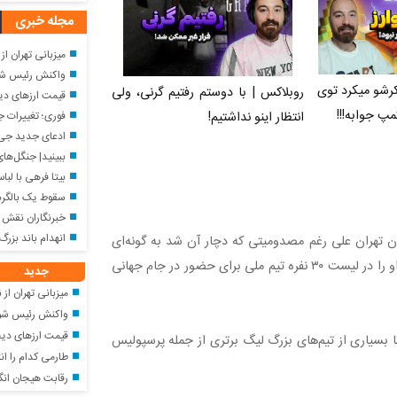
مجله خبری
میزبانی تهران از نمایشگا
واکنش رئیس شورای اسلامی شهر تهر
رشو میکرد توی
روبلاکس | با دوستم رفتیم گرنی، ولی
قیمت ارزهای دیجیتال ا
مپ جوابه!!!
فوری؛ تغییرات ج
انتظار اینو نداشتیم!
ادعای جدید جی د
ببینید| جنگل‌های 
بیتا فرهی با لب
سقوط یک بالگرد
خبرنگاران نقش ارزشمندی 
انهدام باند بزرگ
نمایش کسری طاهری مهاجم ۱۹ ساله پیکان تهران علی رغم مصدومیتی که دچار آن شد به گونه‌ای
بود که امیر قلعه‌نویی سرمربی تیم ملی را مجاب کند تا نام او را در لیست ۳۰ نفره تیم ملی برای حضور در جام جهانی
جدید
میزبانی تهران از نمایشگا
واکنش رئیس شورای اسلامی شهر تهر
قیمت ارزهای دیجیتال ا
ا بسیاری از تیم‌های بزرگ لیگ برتری از جمله پرسپولیس
طارمی کدام را ان
رقابت هیجان انگیز 