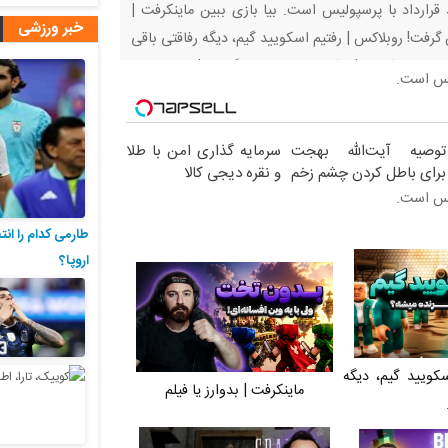
 قرارداد با پرسپولیس است‌. بیا بازی ببین ماینکرفت |
خبر ورزشی
فت! روبلاکس | رفتیم اسکویید گیم، دیگه رفاقتی باقی
 فیلم ماینکرفت | پیکار سه نوب با دراگون… | بقا
یس است‌.
توصیه آیت‌الله بهجت
سرمایه گذاری امن با طلا
برای باطل کردن چشم زخم
و نقره دیجی کالا
یس است‌.
طارمی کدام را انت
اروپا؟
سکویید گیم، دیگه
ماینکرفت | بدوارز یا فیلم