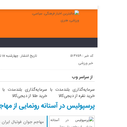
لطفا در پنل مديريتي خود به قسمت فهرست ها برويد و منوي خود را ايجاد 
کد خبر : 514759
تاریخ انتشار : چهارشنبه 17 تیر 1405 - 13:43
خبر ورزشی
از سراسر وب
سرمایه‌گذاری بلندمدت با
سرمایه‌گذاری بلندمدت با
خرید نقره از دیجی‌کالا
خرید طلا از دیجی‌کالا
پرسپولیس در آستانه رونمایی از مها
مهاجم جوان فوتبال ایران د