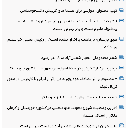
تغییر در زمان واریز اعتبار کالابرگ خانوار‌ها
تهیه محتوای آموزشی برای هسته‌های گزینش دانشجومعلمان
فاش شدن راز مرگ مرد ۷۲ ساله در تهرانپارس/ فرزند ۱۴ ساله: به
پیشنهاد مادرم دست و پای پدرم را بستم
هیچ پرستاری بازداشت یا اخراج نشده است/ از رئیس جمهور خواستیم
ورود کند
شمار مصدومان انفجار شمس‌آباد به ۱۸ نفر رسید
برخورد مرگبار ۲ خودرو در جاده اهواز–خرمشهر؛ ۴ سرنشین جان باختند
۷ مصدوم بر اثر تصادف خودروی حامل زائران ایرانی با گاردریل در محور
کربلا ـ نجف
تمدید معافیت مشمولان دارای سه فرزند و بالا‌تر
آخرین وضعیت شیوع عفونت‌های تنفسی در کشور/ خوزستان و کرمان
بالاتر از آستانه هشدار
علت حریق در شهرک صنعتی شمس آباد در دست بررسی است