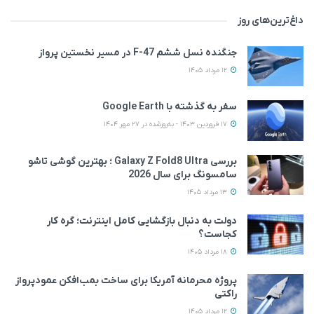
داغ‌ترین‌های روز
جنگنده نسل ششم F-47 در مسیر نخستین پرواز
12 مرداد 1405
سفر به گذشته با Google Earth
17 فروردین 1403 - به‌روزشده در 27 مهر 1404
بررسی Galaxy Z Fold8 Ultra ؛ بهترین گوشی تاشو
سامسونگ برای سال 2026
13 مرداد 1405
دولت به دنبال بازگشایی کامل اینترنت؛ گره کار
کجاست؟
18 مرداد 1405
پروژه محرمانه آمریکا برای ساخت بمب‌افکن عمودپرواز
راکتی
12 مرداد 1405