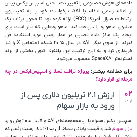
داده‌های هوش مصنوعی را تغییر دهد. حتی اسپیس‌ایکس پیش
از اعلام رسمی ادغام با xAI، درخواست خود را به کمیسیون
ارتباطات فدرال آمریکا (FCC) ارائه کرده بود تا مجوز پرتاب یک
میلیون ماهواره را دریافت کند؛ ماهواره‌هایی که قرار است برای
ایجاد یک مرکز داده فضایی در مدار زمین مورد استفاده قرار
گیرند. از سوی دیگر، xAI در سال ۲۰۲۵ شبکه اجتماعی X را نیز
خریداری کرد و به این ترتیب، این پلتفرم اکنون بخشی از برند
گسترده‌تر SpaceXAI محسوب می‌شود.
برای مطالعه بیشتر:
پروژه ترافب تسلا و اسپیس‌ایکس در چه
مرحله‌ای قرار دارد؟
02
ارزش ۲.۱ تریلیون دلاری پس از
از
02
ورود به بازار سهام
اسپیس‌ایکس همراه با زیرمجموعه‌های xAI و X، در ماه ژوئن وارد
بازار سهام
شد و قیمت پایانی سهام آن به ۱۶۱ دلار رسید؛ رقمی که
ارزش کل شرکت را به حدود ۲.۱ تریلیون دلار رساند. بر اساس