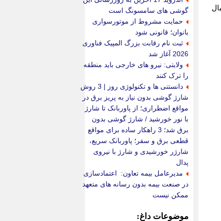
ال
گوشی های سامسونگ است
حمایت مشروط از موتورسواری
بانوان؛ قانونی شود
ثبت نام رقابت بزرگ المپیک فناوری
2026 آغاز شد
ولایتی: نیرو های خارجی باید منطقه
را ترک کنند
دانستنی ها و تکنولوژی روز | 3 روش
شارژ گوشی بدون نیاز به پریز برق در
مواقع اضطراری؛ از پاوربانک تا شارژ
با نور خورشید / شارژ گوشی بدون
برق شد؛ 3 راهکار ساده برای مواقع
قطعی برق و سفر؛ پاوربانک سریع،
شارژر خورشیدی و شارژ با نیروی
پدال
مدیرعامل بیمه تعاون: اعتمادسازی
در صنعت بیمه بدون رسانه های متعهد
ممکن نیست
موضوعات داغ: