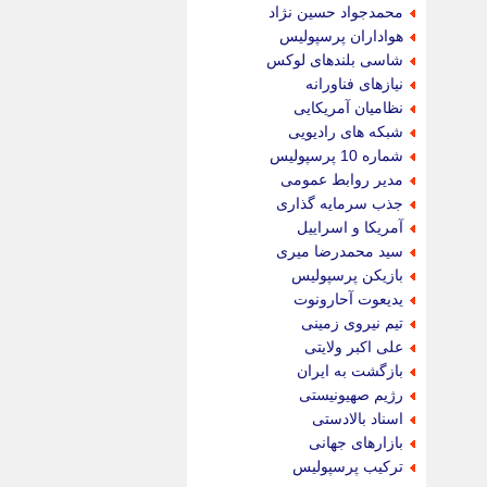
محمدجواد حسین نژاد
هواداران پرسپولیس
شاسی بلندهای لوکس
نیازهای فناورانه
نظامیان آمریکایی
شبکه های رادیویی
شماره 10 پرسپولیس
مدیر روابط عمومی
جذب سرمایه گذاری
آمریکا و اسراییل
سید محمدرضا میری
بازیکن پرسپولیس
یدیعوت آحارونوت
تیم نیروی زمینی
علی اکبر ولایتی
بازگشت به ایران
رژیم صهیونیستی
اسناد بالادستی
بازارهای جهانی
ترکیب پرسپولیس