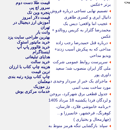
نیت
قیمت طلا دست دوم
برتر +عکس
سرور اچ پی
تصمیم نهایی نساجی درباره فروش
پنجره وین تک
دانیال ایری و کسری طاهری
قیمت دلار امروز
آموزش ارز دیجیتال در
عجیب اما واقعی؛ دیس بک
تهران
محمدرضا گلزار به کریس رونالدو +
وانت بار
عکس
بهترین طراحی سایت یزد
خرید مانیتور استوک
درباره قتل حمیدرضا رجب زاده
خرید فالوور پاپ آپ
مداحی که به پیکرش آسیب زدند+
اینستاگرام
ویدیو مداحی
هدایای تبلیغاتی
سرپرست روابط عمومی شرکت
خرید سالت
هزینه چاپ کتاب با ارزان
ملی گاز ایران منصوب شد؛ سعید
ترین قیمت
داوری پور
چاپ کتاب ویژه رتبه بندی
ماجرای یک خبر از سردار وحیدی در
معلمان
رز موزیک
مورد ساخت بمب اتمی
خدمات مرکزی بوش
جدول قطعی برق شهرکرد، بروجن
و لردگان فردا یکشنبه 18 مرداد 1405
+برنامه خاموشی فلارد، فارسان،
کوهرنگ، فرخشهر، خانمیرزا و...
(چهارمحال و بختیاری )
سپاه: بازگشایی تنگه هرمز منوط به