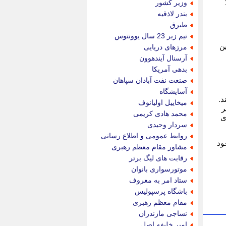
وزیر کشور
بندر لاذقیه
طبرق
تیم زیر 23 سال یوونتوس
ین
مرزهای دریایی
آرسنال آیندهوون
بدهی آمریکا
صنعت نفت آبادان سپاهان
آسایشگاه
د.
میخاییل اولیانوف
ر
محمد هادی کریمی
ی
سردار وحیدی
روابط عمومی و اطلاع رسانی
ود
مشاور مقام معظم رهبری
رقابت های لیگ برتر
موتورسواری بانوان
ستاد امر به معروف
باشگاه پرسپولیس
مقام معظم رهبری
نساجی مازندران
امیر خلیفه اصل