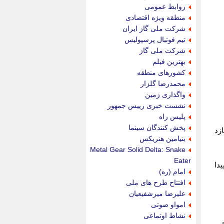
روابط عمومی
منطقه ویژه اقتصادی
شرکت ملی گاز ایران
تیم فوتبال پرسپولیس
شرکت ملی گاز
بهترین فیلم
کشورهای منطقه
محمدرضا گلزار
واگذاری زمین
نشست خبری رییس جمهور
پلیس راه
پخش کنندگان سینما
زد
بنیامین هنریکس
Metal Gear Solid Delta: Snake
Eater
دا
امام (ره)
افتتاح طرح های ملی
علیرضا میرشفیعیان
امواو صوتی
نشاط اوتماعی