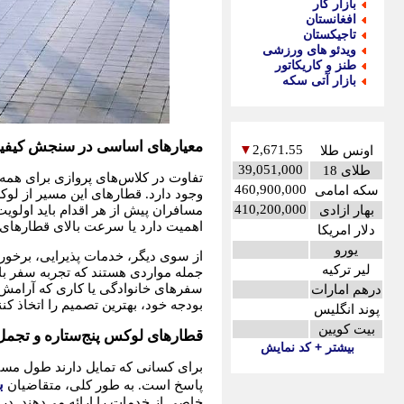
بازار کار
افغانستان
تاجیکستان
ویدئو های ورزشی
طنز و کاریکاتور
بازار آتی سکه
معیارهای اساسی در سنجش کیفی
▼
2,671.55
اونس طلا
39,051,000
طلای 18
تفاوت در کلاس‌های پروازی برای همه آ
460,900,000
سکه امامی
وجود دارد. قطارهای این مسیر از لوکس
410,200,000
بهار ازادی
مسافران پیش از هر اقدام باید اولوی
اهمیت دارد یا سرعت بالای قطارهای 
دلار امریکا
یورو
از سوی دیگر، خدمات پذیرایی، برخور
لیر ترکیه
جمله مواردی هستند که تجربه سفر با 
سفرهای خانوادگی یا کاری که آرامش
درهم امارات
بودجه خود، بهترین تصمیم را اتخاذ کن
پوند انگلیس
بیت کویین
قطارهای لوکس پنج‌ستاره و تجم
بیشتر + کد نمایش
برای کسانی که تمایل دارند طول مسیر
ب
پاسخ است. به طور کلی، متقاضیان
خاصی از خدمات را ارائه می‌دهند. در 