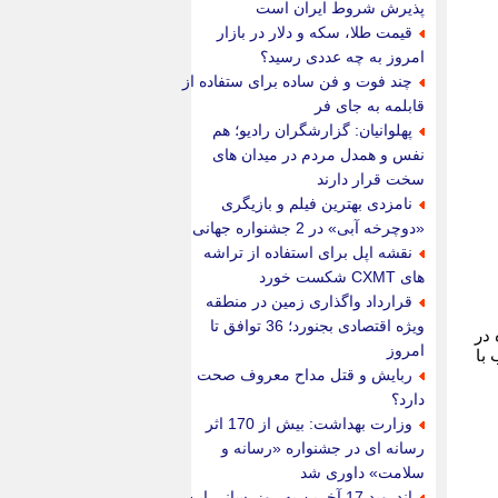
پذیرش شروط ایران است
قیمت طلا، سکه و دلار در بازار
امروز به چه عددی رسید؟
چند فوت و فن ساده برای ستفاده از
قابلمه به جای فر
پهلوانیان: گزارشگران رادیو؛ هم
نفس و همدل مردم در میدان های
سخت قرار دارند
نامزدی بهترین فیلم و بازیگری
«دوچرخه آبی» در 2 جشنواره جهانی
نقشه اپل برای استفاده از تراشه
های CXMT شکست خورد
قرارداد واگذاری زمین در منطقه
ویژه اقتصادی بجنورد؛ 36 توافق تا
 در
امروز
با
ربایش و قتل مداح معروف صحت
دارد؟
وزارت بهداشت: بیش از 170 اثر
رسانه ای در جشنواره «رسانه و
سلامت» داوری شد
اندروید 17 آخرین به روزرسانی این