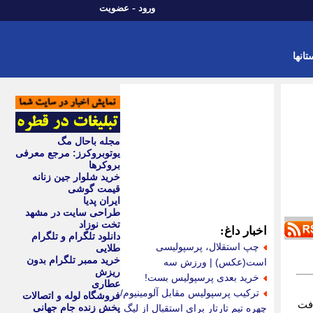
-
ورود
عضویت
تانها
مجله باحال مگ
یوتوبروکرز: مرجع معرفی
بروکرها
خرید شلوار جین زنانه
قیمت گوشی
ایران پدیا
طراحی سایت در مشهد
تخت نوزاد
اخبار داغ:
دانلود تلگرام و تلگرام
چپ استقلال، پرسپولیسی
طلایی
خرید ممبر تلگرام بدون
است(عکس) | ورزش سه
ریزش
خرید بعدی پرسپولیس بست!
عطاری
ترکیب پرسپولیس مقابل آلومینیوم/
فروشگاه لوله و اتصالات
افت
پخش زنده جام جهانی
چهره تیم تارتار برای استقبال از لیگ