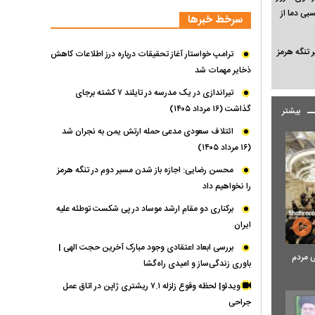
| افزایش نسبی دما از
سرخط خبرها
تنگه هرمز
ترامپ خواستار آغاز تحقیقات درباره درز اطلاعات کاهش
ذخایر مهمات شد
تیراندازی در یک مدرسه در تایلند ۷ کشته برجای
گذاشت (۱۶ مرداد ۱۴۰۵)
مشاهده
بیشتر
محتوای
ائتلاف سعودی مدعی حمله ارتش یمن به نجران شد
چندرسانه‌ای
(۱۶ مرداد ۱۴۰۵)
بیشتر
محسن رضایی: اجازه باز شدن مسیر دوم در تنگه هرمز
در
را نخواهیم داد
بایگانی
برکناری دو مقام ارشد موساد در پی شکست توطئه علیه
ایران
بررسی ابعاد اعتقادی وجود مبارک آخرین حجت الهی |
ی مردم
باوری زندگی‌ساز و امیدی راه‌گشا
ویدئو| لحظه وقوع زلزله ۷.۱ ریشتری ژاپن در اتاق عمل
جراحی