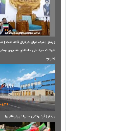
۰۱:۴۱
ویدئو | مردم عراق در فراق قائد امت | ش
شهادت سید علی خامنه‌ای همچون نوشی
زهر بود
۰۱:۳۹
ویدئو| گردن‌کشی سایپا دربرابر قانون!