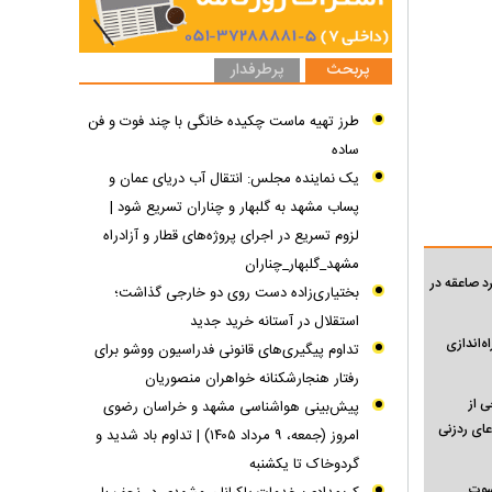
پربحث
پرطرفدار
طرز تهیه ماست چکیده خانگی با چند فوت و فن
ساده
یک نماینده مجلس: انتقال آب دریای عمان و
پساب مشهد به گلبهار و چناران تسریع شود |
لزوم تسریع در اجرای پروژه‌های قطار و آزادراه
مشهد_گلبهار_چناران
رد صاعقه در
بختیاری‌زاده دست روی دو خارجی گذاشت؛
استقلال در آستانه خرید جدید
ه‌اندازی
تداوم پیگیری‌های قانونی فدراسیون ووشو برای
رفتار هنجارشکنانه خواهران منصوریان
ی از
پیش‌بینی هواشناسی مشهد و خراسان رضوی
دعای ردزنی
امروز (جمعه، ۹ مرداد ۱۴۰۵) | تداوم باد شدید و
گردوخاک تا یکشنبه
کسوت