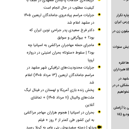
کریمدادی: خدمات پاکبانان مشهدی در نجف با
کیفیت مطلوب در حال انجام است
جزئیات مراسم پیاده‌روی جاماندگان اربعین ۱۴۰۵
ن بورس مثل سال ۱۳۹۹ دوباره تکرار
ورس ایران
در مشهد اعلام شد
دکتر فرخ سعیدی پدر جراحی نوین ایران که
تریوز» بیماری دردناکی که ۱۶۵ میلیون زن در
بود؟ + بیوگرافی و سوابق
ماجرای حمله مهاجران مراکشی به اسپانیا چه
زایش سنوات
بود؟ | سقوط «سئوتا» بحران امنیتی در دروازه
اروپا
م، از ده‌ها فقره
جزئیات محدودیت‌های ترافیکی شهر مشهد در
لاهبرداران
مراسم جاماندگان اربعین (۱۳ مرداد ۱۴۰۵) اعلام
ائر در مشهد در
شد
مشکلی در در
پخش زنده بازی آمریکا و لهستان در فینال لیگ
 نخواهیم
ملت‌های والیبال (۱۱ مرداد ۱۴۰۵) + تماشای
آنلاین
بی یا آرامش
بحران در اسپانیا | هجوم هزاران مهاجر مراکشی
قبل از طوفان؟ | جزئیات قیمت انواع خودرو (۱۵
به این کشور طی کمتر از ۲ روز + فیلم
ویدئو | دسته سفیدپوش بنی‌ عامر به کربلا رسید