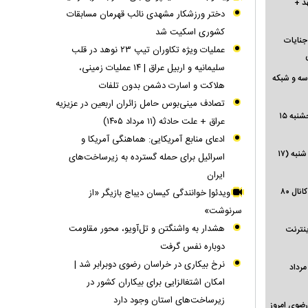
هد +
دختر ورزشکار مشهدی نائب قهرمان مسابقات
کشوری اسکیت شد
 جنایات
عملیات ویژه تکاوران تیپ ۲۳ نوهد در قلب
سلیمانیه و اربیل عراق | ۱۴ عملیات زمینی،
مرداد ۱۴۰۵) شبکه سه و شبکه
هلاکت و اسارت دشمن بدون تلفات
تصادف مینی‌بوس حامل زائران اربعین در عزیزیه
صفحه نخست روزنامه‌های کشور - پنجشنبه ۱۵
عراق + علت حادثه (۱۱ مرداد ۱۴۰۵)
ادعای منابع آمریکایی: هماهنگی آمریکا و
فاز نخست معبر میان‌گذر جنوبی مشهد شنبه (۱۷
اسرائیل برای حمله گسترده به زیرساخت‌های
ایران
صعود سنگین قیمت نفت | بازگشت به کانال ۸۰
ویدئو| خوانندگی کیسان دیباج بازیگر «از
سرنوشت»
هشدار به واشنگتن و تل‌آویو، محور مقاومت
نترنت
دوباره نفس گرفت
نرخ بیکاری در خراسان رضوی دوبرابر شد |
اوم افزایش قیمت طلا در مشهد (۱۵ مرداد
امکان اشتغالزایی برای بیکاران کشور در
زیرساخت‌های استان وجود دارد
ضوی امروز