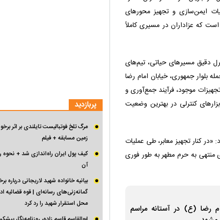
یات ایمن‌سازی و تجهیز محور‌های
ست که عزاداران در مسیری کاملاً
ترل دقیق مسیر‌های حیاتی، تیم‌های
ی اصلی از جمله بلوار جمهوری، خیابان امام رضا
جهیزات موجود، فرآیند جمع‌آوری و
ی ابزار‌های کنترلی در بهترین وضعیت
پربازدید
مرگ تلخ فوتبالیست تایلندی بر اثر برخو
زمین مسابقه + فیلم
: «در کنار تجهیز معابر، طی عملیات
کیف پول ایران راه‌اندازی شد + نحوه را
ر مسیر‌های منتهی به حرم مطهر به طور فوری
آن
بیانیه خانواده شهید لاریجانی درباره برخ
گمانه‌زنی‌های رسانه‌ای | قوه قضائیه ا
محل استقرار شهید را رد کرد
م رضا (ع) در آستانه مراسم
ابوالقاسم قاسم زاده، روزنامه‌نگار پیش