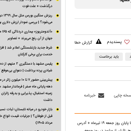
 مشهد
درگذشت + علت فوت
ریزش سنگی
می‌شود؟ | بررسی نمودار ارزش دلاری ب
«آندوم
جهان از آن رنج می‌برند + تصاویر
گزارش خطا
شرط جدید بازنشستگی اعلام شد | اف
خدمت برای برخی کارکنان
باید برخاست
پلیس مشهد با دستگیری ۲ مته
شیادی پرده برداشت | دعوای بی موقع ک
پیش‌بینی حضور ۷ تا ۱۰ میلیون ز
دهه پایانی ماه صفر | فرماندار مشهد: 
زمینه استقبال، پذیرایی و بدرقه زائران
سخه چاپی
خبرنامه
داشت
بازار خودرو در میانه تابستان؛ ثبات نس
مرداد ۱۴۰۵)
ج زائران از مشهد در روز جمعه