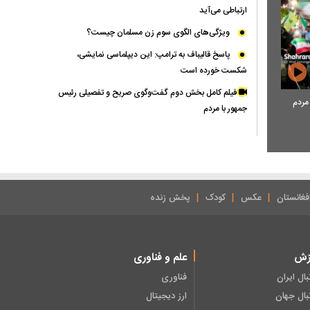
ارتباطی می‌آید
ویژگی‌های الگوی سوم زن مسلمان چیست؟
پاسخ قالیباف به ترامپ: این دیپلماسی نمایشی،
شکست خورده است
فیلم کامل بخش دوم گفت‌وگوی صریح و تفصیلی رئیس
مردم
جمهور با مردم
فغانستان
عکس
کودک
پخش زنده
زش
علم و فناوری
بال ایران
فناوری
بال جهان
ارز دیجیتال