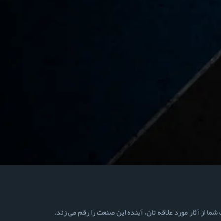
ما از آثار مورد علاقه تان، آینده این صنعت را رقم می زند.