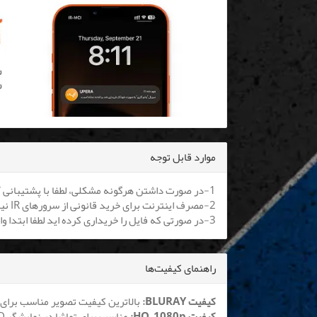
موارد قابل توجه
1-در صورت داشتن هرگونه مشکلی، لطفا با پشتیبانی آنلاین یا
2-مصرف اینترنت برای خرید قانونی از سرورهای IR نیم بها می باشد. کلیه اپراتورها موظف به اعمال هستند.
3-در صورتی که فایل را خریداری کرده اید لطفا ابتدا وارد سایت شوید تا بتوانید فایل را دانلود نمایید
راهنمای کیفیت‌ها
کیفیت BLURAY:
بالاترین کیفیت تصویر مناسب برای 
کیفیت HQ_1080p:
مناسب برای تماشا در نمایشگر LCD