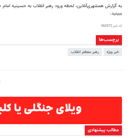
به گزارش همشهری‌آنلاین، لحظه ورود رهبر انقلاب به حسینیه امام 
ببینید.
کد خبر
960572
برچسب‌ها
خبر ویژه
رهبر معظم انقلاب
🔥 گوشی موبایل نوکیا مدل nokia 105
بازی کن ، گردونه بچرخون ، جایز
رجیستر شده 🔥
😍
سفارش بده!
بچرخونش
مطالب پیشنهادی