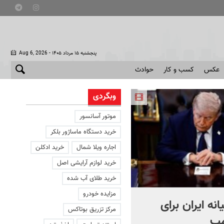
- پنجشنبه ۱۵ مرداد ۱۴۰۵
Aug 6, 2026
عکس
کسب و کار
حوادث
وبگردی
موتور آسانسور
خرید دستگاه ماساژور بلکر
اجاره ویلا شمال
خرید ادکلن
خرید لوازم آرایشی اصل
خرید طلای آب شده
مزایده خودرو
انه ایران برای
پشت پرده کلیپ اعتراض به
مرکز تزریق بوتاکس
مپ
اعدام های اصفهان + ویدئو