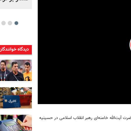
ویدئو
دیدگاه خوانندگان
0
seconds
of
 آیت‌الله خامنه‌ای رهبر انقلاب اسلامی در حسینیه
41
seconds
Volume
90%