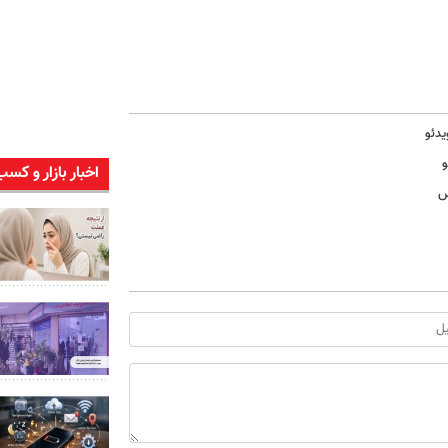
یدئو
و
اخبار بازار و کسب
س