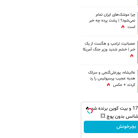
چرا موشک‌های ایران تمام
نمی‌شود؟ | پشت پرده چه خبر
است
عصبانیت ترامپ و هگست از یک
خبر | خشم شدید وزیر جنگ آمریکا
عالیشاه، پورعلی‌گنجی و سرلک
هدیه عجیب پرسپولیس را رد
کردند + عکس
از PS5 تا آیفون17 و بیت کوین برنده شو 🔥
شانس بدون پوچ 💥
بچرخونش