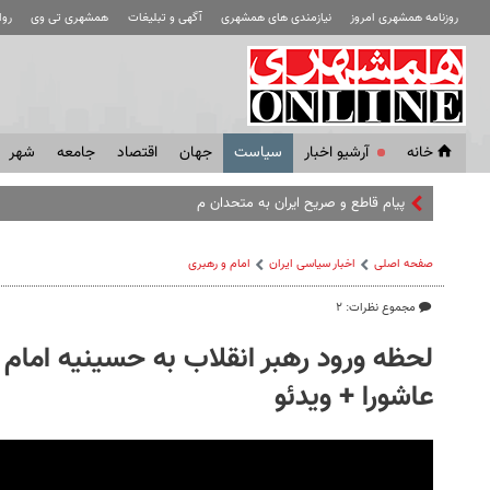
روزنامه همشهری امروز
نیازمندی های همشهری
آگهی و تبلیغات
همشهری تی وی
رو
خانه
آرشیو اخبار
سياست
جهان
اقتصاد
جامعه
شهر
پیام قاطع و صریح ایران به متحدان منطقه‌ای آمریکا؛
صفحه اصلی
اخبار سیاسی ایران
امام و رهبری
مجموع نظرات: ۲
لحظه ورود رهبر انقلاب به حسینیه امام
عاشورا + ویدئو