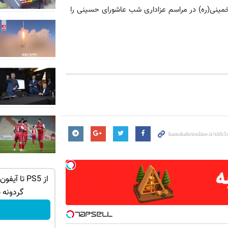
خمینی(ره) در مراسم عزاداری شب عاشورای حسینی را
ه ببر 🎮🔥
📞 یک گوشی دکمه‌ای ساده، خوش‌دست و
بادوام 📱
گردونه 
سفارش بده!