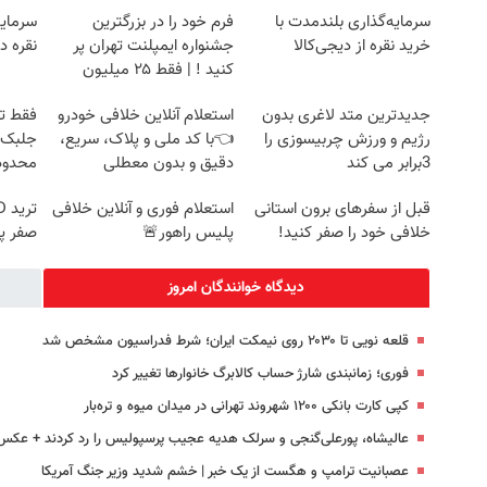
سرمایه‌گذاری بلندمدت با
فرم خود را در بزرگترین
سرمایه
خرید نقره از دیجی‌کالا
جشنواره ایمپلنت تهران پر
نقره د
کنید ! | فقط ۲۵ میلیون
جدیدترین متد لاغری بدون
استعلام آنلاین خلافی خودرو
فقط تو
رژیم و ورزش چربیسوزی را
👈با کد ملی و پلاک، سریع،
3برابر می کند
دقیق و بدون معطلی
محدود
قبل از سفرهای برون استانی
استعلام فوری و آنلاین خلافی
خلافی خود را صفر کنید!
پلیس راهور🚨
صفر پ
دیدگاه خوانندگان امروز
قلعه نویی تا ۲۰۳۰ روی نیمکت ایران؛ شرط فدراسیون مشخص شد
فوری؛ زمانبندی‌ شارژ حساب کالابرگ خانوارها تغییر کرد
کپی کارت بانکی ۱۲۰۰ شهروند تهرانی در میدان میوه و تره‌بار
عالیشاه، پورعلی‌گنجی و سرلک هدیه عجیب پرسپولیس را رد کردند + عکس
عصبانیت ترامپ و هگست از یک خبر | خشم شدید وزیر جنگ آمریکا