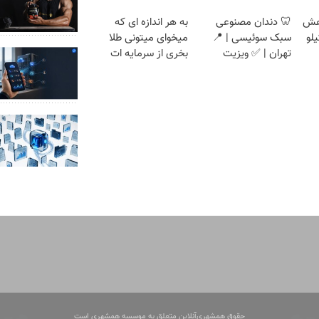
اهش
🦷 دندان مصنوعی
به هر اندازه ای که
یاهی! 5تا۷کیلو
سبک سوئیسی | 📍
میخوای میتونی طلا
تهران | ✅ ویزیت
بخری از سرمایه ات
رایگان + اقساط
محافظت کنی
حقوق همشهری‌آنلاین متعلق به موسسه همشهری است