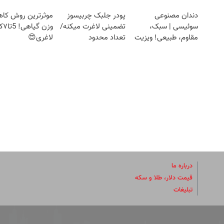
دندان مصنوعی
پودر جلبک چربیسوز
موثرترین روش ک
سوئیسی | سبک،
تضمینی لاغرت میکنه/
وزن گ
مقاوم، طبیعی! ویزیت
تعداد محدود
لاغری😍
رایگان+پرداخت
اقساطی😍
درباره ما
قیمت دلار، طلا و سکه
تبلیغات