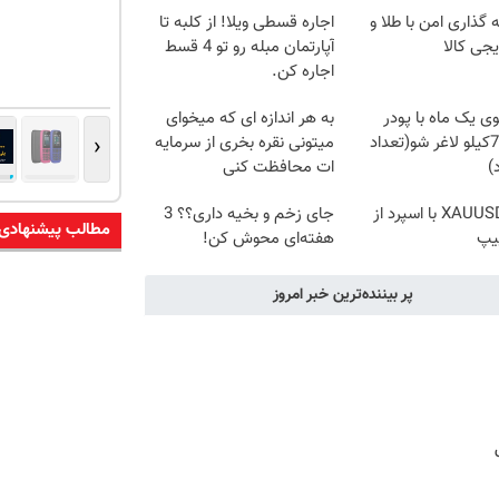
 گذاری امن با طلا و
اجاره‌ قسطی ویلا! از کلبه تا
یجی کالا
آپارتمان مبله رو تو 4 قسط
اجاره کن.
ی یک ماه با پودر
به هر اندازه ای که میخوای
‹
جلبک7کیلو لاغر شو(تعداد
میتونی نقره بخری از سرمایه
)
ات محافظت کنی
ترید XAUUSD با اسپرد از
جای زخم و بخیه داری؟؟ 3
مطالب پیشنهادی
یپ
هفته‌ای محوش کن!
پر بیننده‌ترین خبر امروز