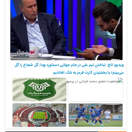
ویدیو| تاج: نباختن تیم ملی در جام جهانی دستاورد بود/ گل شجاع را گل
می‌بینم/ با بخشیدن کارت قرمز به شک افتادیم