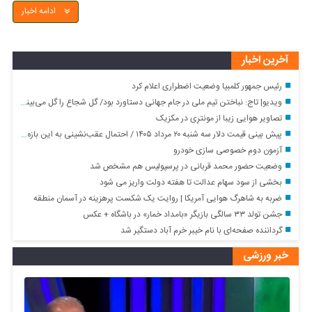
ادامه اخبار
آخرین اخبار
رئیس جمهور کلمبیا وضعیت اضطراری اعلام کرد
ویدیو| تاج: نباختن تیم ملی در جام جهانی دستاورد بود/ گل شجاع را گل می‌بینم/ با بخشیدن کارت قرمز به شک افتادیم
تصاویر هوایی زیبا از مونترِی در مکزیک
پیش‌ بینی قیمت دلار سه شنبه ۲۰ مرداد ۱۴۰۵ / احتمال عقب‌نشینی به این بازه قیمتی
آزمون دوم خصوصی سازی خودرو
وضعیت حضور محمد قربانی در پرسپولیس هم مشخص شد
بخشی از سود سهام عدالت تا هفته دولت واریز می شود
ضربه به شاهرگ هوایی آمریکا | روایت یک شکست پرهزینه در آسمان منطقه
جشن تولد ۳۳ سالگی بازیگر «بامداد خمار» در باشگاه + عکس
گرداننده صفحه‌ای با نام خیبر خرم آباد دستگیر شد
خبر ورزشی