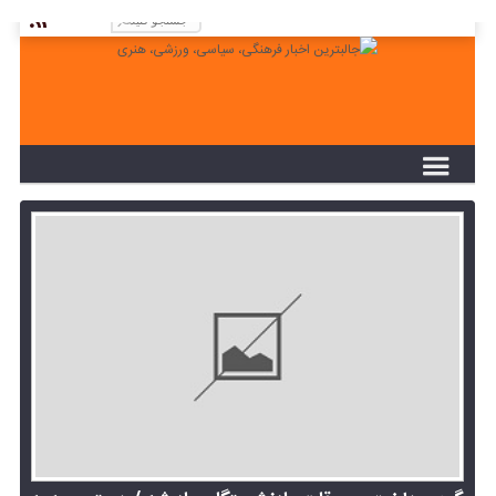
لطفا در پنل مديريتي خود به قسمت فهرست ها
برويد و منوي خود را ايجاد كنيد!