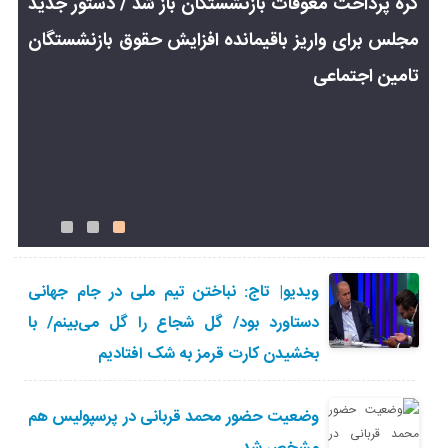
گره پرداخت معوقات بازنشستگان باز شد / دستور جدید
مجلس برای واریز باقیمانده افزایش حقوق بازنشستگان
گ
تامین اجتماعی
ویدیو| تاج: نباختن تیم ملی در جام جهانی
دستاورد بود/ گل شجاع را گل می‌بینم/ با
بخشیدن کارت قرمز به شک افتادیم
وضعیت حضور محمد قربانی در پرسپولیس هم