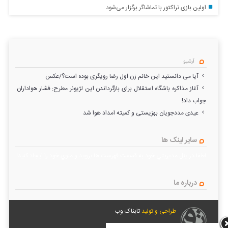
اولین بازی تراکتور با تماشاگر برگزار می‌شود
آرشیو
آیا می دانستید این خانم زن اول رضا رویگری بوده است؟/عکس
آغاز مذاکره باشگاه استقلال برای بازگرداندن این لژیونر مطرح: فشار هواداران
جواب داد!
عیدی مددجویان بهزیستی و کمیته امداد هوا شد
سایر لینک ها
لطفا در پنل مديريتي خود به قسمت فهرست ها برويد و منوي خود را ايجاد كنيد!
درباره ما
طراحی و تولید
تابناک وب