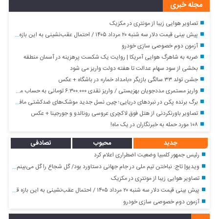
مجله خبری
تصاویر هوایی زیبا از مونترِی در مکزیک
پیش‌ بینی قیمت دلار سه شنبه ۲۰ مرداد ۱۴۰۵ / احتمال عقب‌نشینی به این بازه قیمتی
آزمون دوم خصوصی سازی خودرو
ضربه به شاهرگ هوایی آمریکا | روایت یک شکست پرهزینه در آسمان منطقه
بخشی از سود سهام عدالت تا هفته دولت واریز می شود
جشن تولد ۳۳ سالگی بازیگر «بامداد خمار» در باشگاه + عکس
واریز مستمری مددجویان بهزیستی / واریز نقدی ۶.۳۰۰.۰۰۰ تومانی به حساب مددجویان از امشب
برگ برنده پکن در نبردهای دریایی؛ چین نسل جدید موشک‌های ضدکشتی مافوق‌صوت را رونمایی کرد
تصاویر باورنکردنی از هتل فوق لاکچری عروسی رونالدو و جورجینا + عکس
۱۰۸ مورد حمله به خبرنگاران در یک ماه!
جدید
محبوب
تصادفی
رئیس جمهور کلمبیا وضعیت اضطراری اعلام کرد
ویدیو| تاج: نباختن تیم ملی در جام جهانی دستاورد بود/ گل شجاع را گل می‌بینم/ با بخشیدن کارت قرمز به شک افتادیم
تصاویر هوایی زیبا از مونترِی در مکزیک
پیش‌ بینی قیمت دلار سه شنبه ۲۰ مرداد ۱۴۰۵ / احتمال عقب‌نشینی به این بازه قیمتی
آزمون دوم خصوصی سازی خودرو