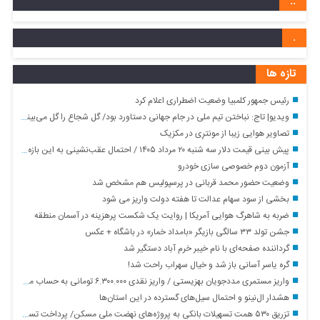
..
.
تازه ها
رئیس جمهور کلمبیا وضعیت اضطراری اعلام کرد
ویدیو| تاج: نباختن تیم ملی در جام جهانی دستاورد بود/ گل شجاع را گل می‌بینم/ با بخشیدن کارت قرمز به شک افتادیم
تصاویر هوایی زیبا از مونترِی در مکزیک
پیش‌ بینی قیمت دلار سه شنبه ۲۰ مرداد ۱۴۰۵ / احتمال عقب‌نشینی به این بازه قیمتی
آزمون دوم خصوصی سازی خودرو
وضعیت حضور محمد قربانی در پرسپولیس هم مشخص شد
بخشی از سود سهام عدالت تا هفته دولت واریز می شود
ضربه به شاهرگ هوایی آمریکا | روایت یک شکست پرهزینه در آسمان منطقه
جشن تولد ۳۳ سالگی بازیگر «بامداد خمار» در باشگاه + عکس
گرداننده صفحه‌ای با نام خیبر خرم آباد دستگیر شد
گره یاسر آسانی باز شد و خیال سهراب راحت شد!
واریز مستمری مددجویان بهزیستی / واریز نقدی ۶.۳۰۰.۰۰۰ تومانی به حساب مددجویان از امشب
هشدار ال‌نینو و احتمال سیل‌های گسترده در این استان‌ها
تزریق ۵۳۰ همت تسهیلات بانکی به پروژه‌های نهضت ملی مسکن/ پرداخت تسهیلات ۲۰۰ میلیون تومانی به پروژه‌های بالای ۸۵ درصد + فیلم