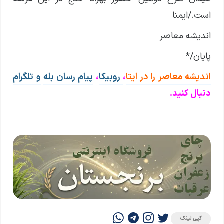
است./ایمنا
اندیشه معاصر
پایان/*
اندیشه معاصر را در ایتا
،
روبیکا
،
پیام رسان بله
و تلگرام
دنبال کنید.
کپی لینک