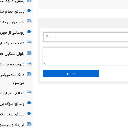
رسمی: دیومانده
ویدئو: خط و نش
ادیب زارعی به 
رونمایی از چهر
هایجک بزرگ بارسل
تاوان سنگین حض
دیومانده برای 
ارسال
مالک شمس‌آذر ق
می‌شود
مدافع تیم قهرم
ویدئو: شوک بزر
ویدئو: سئول تحت
قرارداد وینیسیوس با رئ