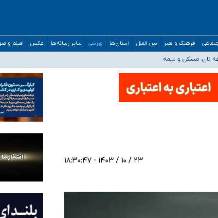
صحنه عملیات و دکترای تخصصی جغرافیای نظامی دافوس آجا
تماعی
فرهنگ و هنر
بین الملل
استان‌ها
ورزشی
سایر رسانه‌ها
عکس
فیلم و ص
غه نان، مسکن و بیمه
فسی در کشور/ خوزستان و کرمان بالاتر از آستانه هشدار
رئیس جمهور خواستیم ورود کند
مارات در کشور/ درباره محصلان باقی‌مانده در دبی متناسب با شرایط جدید تصمیم‌گیری
۲۳ / ۱۰ / ۱۴۰۳ - ۱۸:۳۰:۴۷