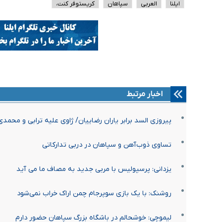
ایلنا
العربی
سپاهان
کریستوفر کنت،
اخبار مرتبط
پیروزی السد برابر یاران رضاییان/ ژاوی علیه ترابی و محمدی
تساوی ذوب‌آهن و سپاهان در دربی تدارکاتی
یزدانی: پرسپولیس با مربی جدید به مصاف ما می آید
روشنک: با یک بازی سوپرجام چمن اراک خراب نمی‌شود
لیموچی: خوشحالم در باشگاه بزرگ سپاهان حضور دارم