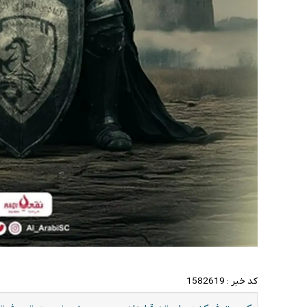
کد خبر :
1582619