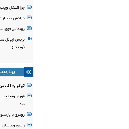
چرا انتقال وین
مراکش باید از میزبانی
رونمایی فوق ست
بریس لیونل مسی
(ویدئو)
پربازدید
تیاگو به آکادمی
فوری: وضعیت پن
شد
رودری با بارسلون
رامین رضاییان ا