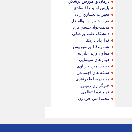
درمان و آموزش پزشكي
پليس امنيت اقتصادي
سهراب بختياري زاده
سپاه حضرت ابوالفضل
محمدجواد حسين نژاد
دانشگاه علوم پزشكي
قرارداد بازيكنان
شماره 10 پرسپوليس
معاون وزير خارجه
فيلم هاي سينمايي
محمد امين حزباوي
شبكه هاي اجتماعي
محمدرضا ظفرقندي
خبرگزاري رويترز
فرمانده انتظامي
محمدامين حزباوي