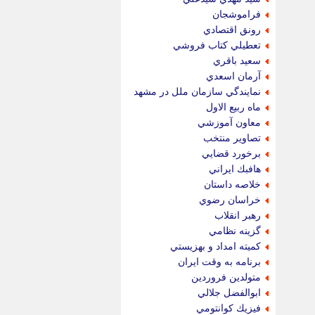
فراموشجان
رونق اقتصادي
تعطيلي كتاب فروشي
سعيد باقري
آرمان اسعدي
نمايندگي سازمان ملل در مشهد
ماه ربيع الاول
معاون آموزشي
تصاوير منتخب
برخورد قضايي
هافبك ايراني
خلاصه داستان
خراسان رضوي
رهبر انقلاب
گزينه نظامي
كميته امداد و بهزيستي
برنامه به وقت ايران
متولدين فروردين
ابوالفضل جلالي
فيزيك كوانتومي