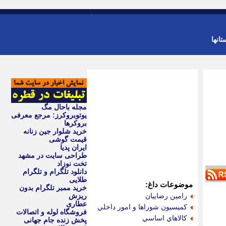
-
ورود
عضویت
تانها
مجله باحال مگ
یوتوبروکرز: مرجع معرفی
بروکرها
خرید شلوار جین زنانه
قیمت گوشی
ایران پدیا
طراحی سایت در مشهد
تخت نوزاد
دانلود تلگرام و تلگرام
طلایی
موضوعات داغ:
خرید ممبر تلگرام بدون
رامين رضاييان
ریزش
عطاری
كميسيون شوراها و امور داخلي
فروشگاه لوله و اتصالات
كالاهاي اساسي
پخش زنده جام جهانی