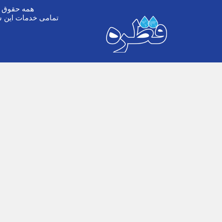
همه حقوق ا
تمامی خدمات این س