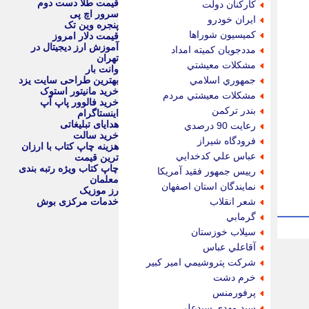
قیمت طلا دست دوم
كاركنان دولت
سرور اچ پی
ايران خودرو
پنجره وین تک
كميسيون شوراها
قیمت دلار امروز
آموزش ارز دیجیتال در
مددجويان كميته امداد
تهران
مشكلات معيشتي
وانت بار
جمهوري اسلامي
بهترین طراحی سایت یزد
خرید مانیتور استوک
مشكلات معيشتي مردم
خرید فالوور پاپ آپ
بندر تركمن
اینستاگرام
هدایای تبلیغاتی
رعايت 90 درصدي
خرید سالت
فرودگاه شيراز
هزینه چاپ کتاب با ارزان
عباس علي كدخدايي
ترین قیمت
چاپ کتاب ویژه رتبه بندی
رييس جمهور فقيد آمريكا
معلمان
نمايندگان استان اصفهان
رز موزیک
شعر انقلاب
خدمات مرکزی بوش
گرمابي
سيلاب خوزستان
آقاعلي عباس
شركت پتروشيمي امير كبير
خرم دشت
پرفورمنس
سيد مهدي سيدعلي