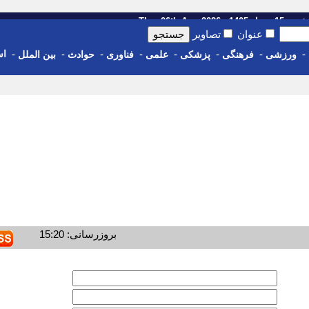
رداد 1405 - Thu, 06th Aug 2026
عنوان
تصاویر
-
-
-
-
-
-
-
-
اس
ورزشی
فرهنگی
پزشکی
علمی
فناوری
حوادث
بین الملل
بروزرسانی: 15:20