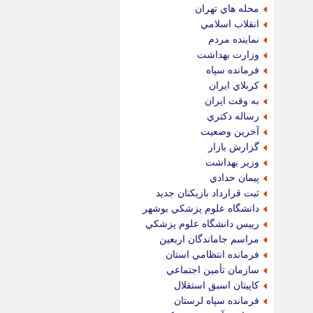
محله هاي تهران
انقلاب اسلامي
نماينده مردم
وزارت بهداشت
فرمانده سپاه
كربلاي ايران
به وقت ايران
رساله دكتري
آخرين وضعيت
گزارش بازار
وزير بهداشت
پيمان حدادي
ثبت قرارداد بازيكنان جديد
دانشگاه علوم پزشكي بوشهر
رييس دانشگاه علوم پزشكي
مراسم جاماندگان اربعين
فرمانده انتظامي استان
سازمان تأمين اجتماعي
كاپيتان اسبق استقلال
فرمانده سپاه لرستان