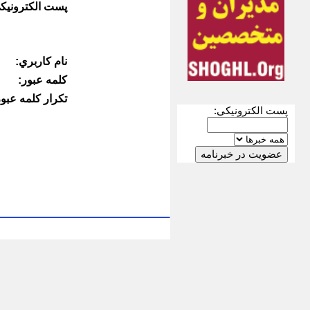
پست الكترونيك
نام كاربري:
كلمه عبور:
تكرار كلمه عبور
پست الکترونیکی: