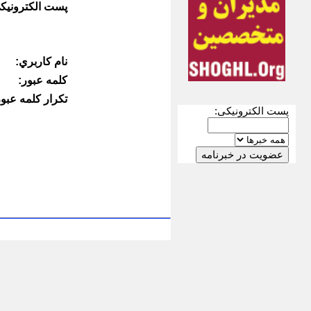
پست الكترونيك
نام كاربري:
كلمه عبور:
تكرار كلمه عبور
پست الکترونیکی: