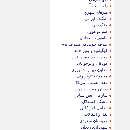
داويد دخه آ
هنرهاي شهري
جنگنده ايراني
جنگ سرد
كيم دو هوون
ماموريت امدادي
صرفه جويي در مصرف برق
كهگيلويه و بويراحمد
محمدجواد حسين نژاد
كودكان و نوجوانان
معاون رييس جمهوري
مجموعه تلويزيوني
عقب نشيني آمريكا
دستور رييس جمهور
سازمان آتش نشاني
باشگاه استقلال
نظامي آمريكايي
نقل و انتقالات
عربستان سعودي
شهرداري زنجان