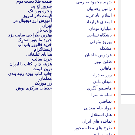
قیمت طلا دست دوم
شهيد محمود صارمي
سرور اچ پی
رامين رضاييان
پنجره وین تک
اسلام آباد غرب
قیمت دلار امروز
آموزش ارز دیجیتال در
امضاي قرارداد
تهران
ميليارد تومان
وانت بار
باشگاه نساجي
بهترین طراحی سایت یزد
خرید مانیتور استوک
بهروز وثوقي
خرید فالوور پاپ آپ
مشكله
اینستاگرام
هدایای تبلیغاتی
فردوس حاجيان
خرید سالت
طلوع نيوز
هزینه چاپ کتاب با ارزان
ماهاني
ترین قیمت
چاپ کتاب ویژه رتبه بندی
روز صادرات
معلمان
ميدان دادن
رز موزیک
ماسيمو آلگري
خدمات مرکزی بوش
سامانه سرا
نظافتي
مواد خام معدني
هتل استقلال
نماينده هاي ايران
طرح هاي محله محور
داود مرادي