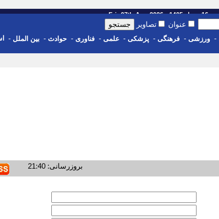
14 - Fri, 07th Aug 2026
عنوان
تصاویر
-
-
-
-
-
-
-
-
اس
ورزشی
فرهنگی
پزشکی
علمی
فناوری
حوادث
بین الملل
بروزرسانی: 21:40