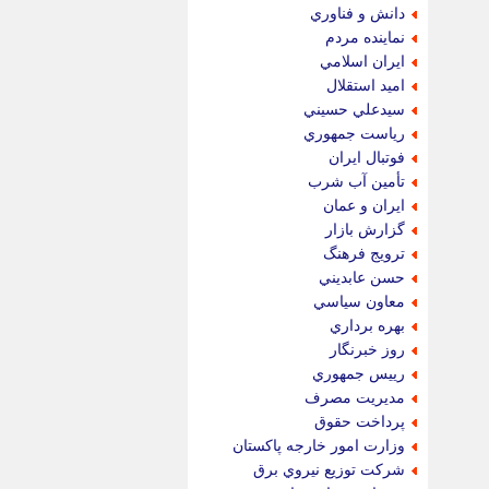
دانش و فناوري
نماينده مردم
ايران اسلامي
اميد استقلال
سيدعلي حسيني
رياست جمهوري
فوتبال ايران
تأمين آب شرب
ايران و عمان
گزارش بازار
ترويج فرهنگ
حسن عابديني
معاون سياسي
بهره برداري
روز خبرنگار
رييس جمهوري
مديريت مصرف
پرداخت حقوق
وزارت امور خارجه پاكستان
شركت توزيع نيروي برق