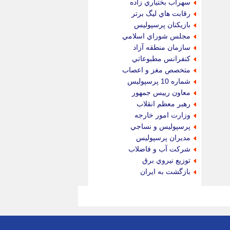
سهراب بختياري زاده
رقابت هاي ليگ برتر
بازيكنان پرسپوليس
مجلس شوراي اسلامي
سازمان منطقه آزاد
كنفرانس مطبوعاتي
متخصص مغز و اعصاب
شماره 10 پرسپوليس
معاون رييس جمهور
رهبر معظم انقلاب
وزارت امور خارجه
پرسپوليس و نساجي
مديران پرسپوليس
شركت آب و فاضلاب
توزيع نيروي برق
بازگشت به ايران