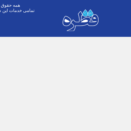
همه حقوق ا
تمامی خدمات این س