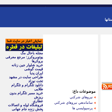
-
ورود
عضویت
تانها
مجله باحال مگ
یوتوبروکرز: مرجع معرفی
بروکرها
خرید شلوار جین زنانه
قیمت گوشی
ایران پدیا
طراحی سایت در مشهد
تخت نوزاد
دانلود تلگرام و تلگرام
طلایی
موضوعات داغ:
خرید ممبر تلگرام بدون
نيروهاي شركتي
ریزش
عطاری
ساماندهي نيروهاي شركتي
فروشگاه لوله و اتصالات
پرسپوليسي ها
پخش زنده جام جهانی