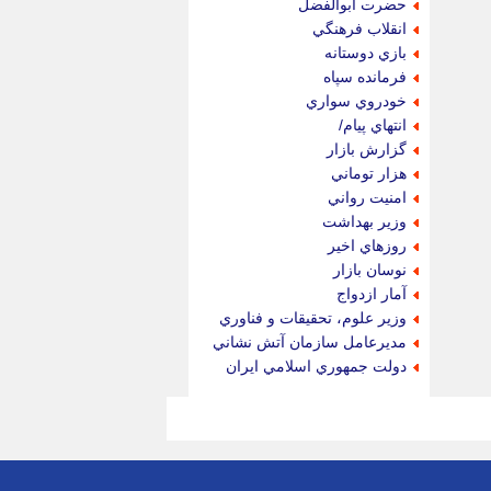
حضرت ابوالفضل
انقلاب فرهنگي
بازي دوستانه
فرمانده سپاه
خودروي سواري
انتهاي پيام/
گزارش بازار
هزار توماني
امنيت رواني
وزير بهداشت
روزهاي اخير
نوسان بازار
آمار ازدواج
وزير علوم، تحقيقات و فناوري
مديرعامل سازمان آتش نشاني
دولت جمهوري اسلامي ايران