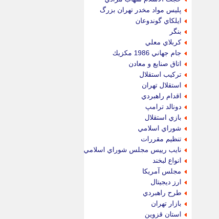
پليس مواد مخدر تهران بزرگ
ايلكاي گوندوعان
بنگر
كربلاي معلي
جام جهاني 1986 مكزيك
اتاق صنايع و معادن
تركيب استقلال
استقلال تهران
اقدام راهبردي
دونالد ترامپ
بازي استقلال
شوراي اسلامي
تنظيم مقررات
نايب رييس مجلس شوراي اسلامي
انواع لبخند
مجلس آمريكا
ارز ديجيتال
طرح راهبردي
بازار تهران
استان قزوين