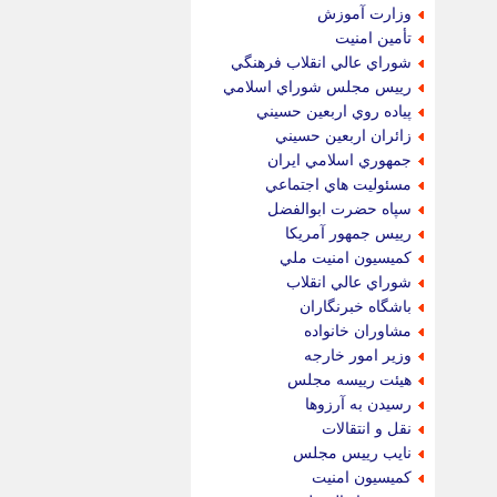
وزارت آموزش
تأمين امنيت
شوراي عالي انقلاب فرهنگي
رييس مجلس شوراي اسلامي
پياده روي اربعين حسيني
زائران اربعين حسيني
جمهوري اسلامي ايران
مسئوليت هاي اجتماعي
سپاه حضرت ابوالفضل
رييس جمهور آمريكا
كميسيون امنيت ملي
شوراي عالي انقلاب
باشگاه خبرنگاران
مشاوران خانواده
وزير امور خارجه
هيئت رييسه مجلس
رسيدن به آرزوها
نقل و انتقالات
نايب رييس مجلس
كميسيون امنيت