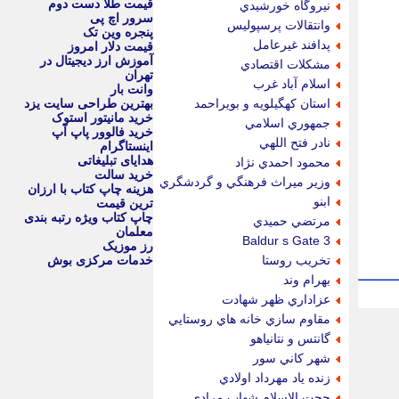
قیمت طلا دست دوم
نيروگاه خورشيدي
سرور اچ پی
وانتقالات پرسپوليس
پنجره وین تک
پدافند غيرعامل
قیمت دلار امروز
آموزش ارز دیجیتال در
مشكلات اقتصادي
تهران
اسلام آباد غرب
وانت بار
استان كهگيلويه و بويراحمد
بهترین طراحی سایت یزد
خرید مانیتور استوک
جمهوري اسلامي
خرید فالوور پاپ آپ
نادر فتح اللهي
اینستاگرام
هدایای تبلیغاتی
محمود احمدي نژاد
خرید سالت
وزير ميراث فرهنگي و گردشگري
هزینه چاپ کتاب با ارزان
ابنو
ترین قیمت
چاپ کتاب ویژه رتبه بندی
مرتضي حميدي
معلمان
Baldur s Gate 3
رز موزیک
تخريب روستا
خدمات مرکزی بوش
بهرام وند
عزاداري ظهر شهادت
مقاوم سازي خانه هاي روستايي
گانتس و نتانياهو
شهر كاني سور
زنده ياد مهرداد اولادي
حجت الاسلام شهاب مرادي