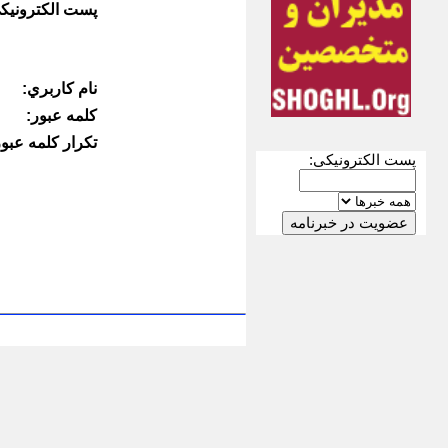
پست الكترونيك
نام كاربري:
كلمه عبور:
تكرار كلمه عبور
پست الکترونیکی: