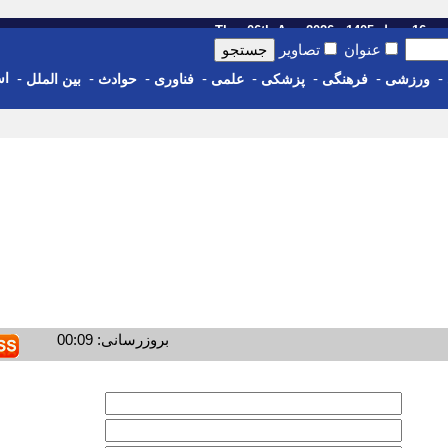
14 - Thu, 06th Aug 2026
عنوان
تصاویر
-
-
-
-
-
-
-
-
اس
ورزشی
فرهنگی
پزشکی
علمی
فناوری
حوادث
بین الملل
بروزرسانی: 00:09