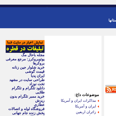
-
ورود
عضویت
تانها
مجله باحال مگ
یوتوبروکرز: مرجع معرفی
بروکرها
خرید شلوار جین زنانه
قیمت گوشی
ایران پدیا
طراحی سایت در مشهد
تخت نوزاد
دانلود تلگرام و تلگرام
طلایی
موضوعات داغ:
خرید ممبر تلگرام بدون
مذاكرات ايران و آمريكا
ریزش
عطاری
ايران و آمريكا
فروشگاه لوله و اتصالات
زائران اربعين
پخش زنده جام جهانی