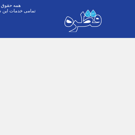
همه حقوق ا
تمامی خدمات این س