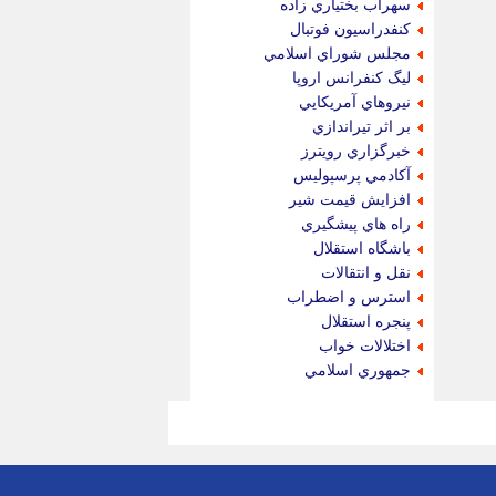
سهراب بختياري زاده
كنفدراسيون فوتبال
مجلس شوراي اسلامي
ليگ كنفرانس اروپا
نيروهاي آمريكايي
بر اثر تيراندازي
خبرگزاري رويترز
آكادمي پرسپوليس
افزايش قيمت شير
راه هاي پيشگيري
باشگاه استقلال
نقل و انتقالات
استرس و اضطراب
پنجره استقلال
اختلالات خواب
جمهوري اسلامي