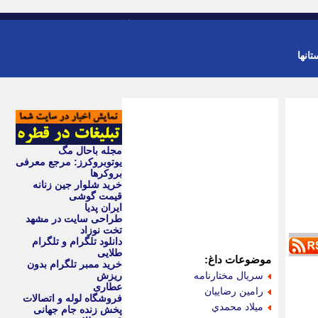
-
ورود
عضویت
تانها
مجله باحال مگ
یوتوبروکرز: مرجع معرفی
بروکرها
خرید شلوار جین زنانه
قیمت گوشی
ایران پدیا
طراحی سایت در مشهد
تخت نوزاد
دانلود تلگرام و تلگرام
طلایی
موضوعات داغ:
خرید ممبر تلگرام بدون
سريال مختارنامه
ریزش
عطاری
رامين رضاييان
فروشگاه لوله و اتصالات
ميلاد محمدي
پخش زنده جام جهانی