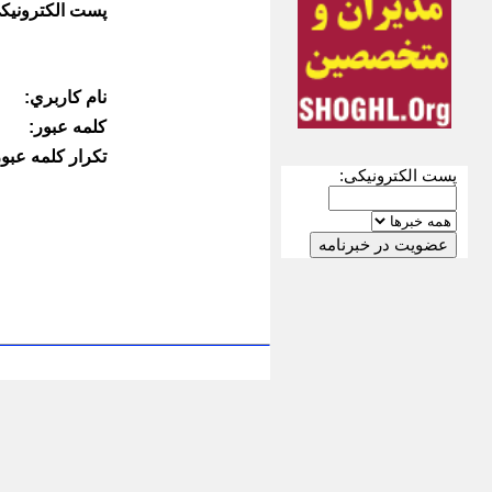
پست الكترونيك
نام كاربري:
كلمه عبور:
تكرار كلمه عبور
پست الکترونیکی: