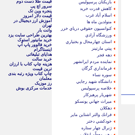
قیمت طلا دست دوم
بازيكنان پرسپوليس
سرور اچ پی
كاهش قدرت خريد
پنجره وین تک
اسلام آباد غرب
قیمت دلار امروز
آموزش ارز دیجیتال در
متولدين ماه ها
تهران
كنوانسيون حقوقي درياي خزر
وانت بار
ورزشگاه آزادي
بهترین طراحی سایت یزد
خرید مانیتور استوک
استان چهارمحال و بختياري
خرید فالوور پاپ آپ
پيتي مارتينز
اینستاگرام
هدایای تبلیغاتی
دهه فجر
خرید سالت
نماينده مردم ايرانشهر
هزینه چاپ کتاب با ارزان
فرمانداري گرگان
ترین قیمت
چاپ کتاب ویژه رتبه بندی
سوره نساء
معلمان
دانشگاه شهيد رجايي
رز موزیک
خلاصه پرسپوليس
خدمات مرکزی بوش
شهريار پرهيزكار
ميراث جهاني يونسكو
دهكلان
فرانك والتر اشتاين ماير
خودكشي دختر
ژنرال چهار ستاره
رهبر معظّم انقلاب