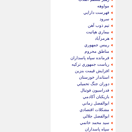
مواوهه
فهرست دارايي
سرود
تيم ذوب آهن
بيماري هپاتيت
هرمزآباد
رييس جمهوري
مناطق محروم
فرمانده سپاه پاسداران
رياست جمهوري تركيه
افزايش قيمت بنزين
استاندار خوزستان
دوران جنگ تحميلي
فدراسيون فوتبال
بازيكنان آكادمي
ابوالفضل زماني
مشكلات اقتصادي
ابوالفضل جلالي
سيد محمد خاتمي
سپاه پاسداران