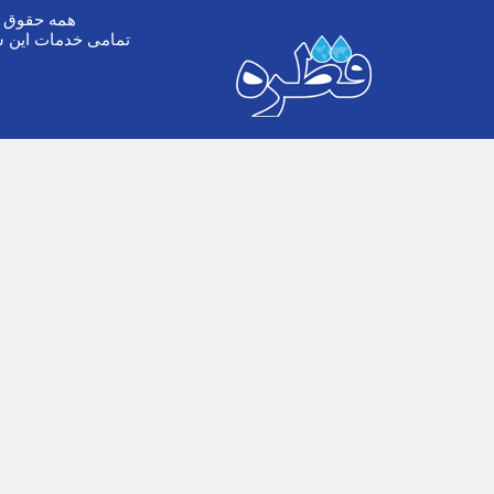
همه حقوق ا
تمامی خدمات این س