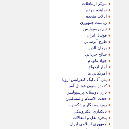
مركز ارتباطات
نماينده مردم
ايالات متحده
رياست جمهوري
تيم پرسپوليس
فوتبال ايران
طرح آبرساني
برهان الدين
صالح حرداني
جواد نكونام
آمار ازدواج
آمريكايي ها
پلي آف ليگ كنفرانس اروپا
كنفدراسيون فوتبال آسيا
بازي دوستانه پرسپوليس
حجت الاسلام والمسلمين
روزنامه نگار پيشكسوت
بانكداري الكترونيكي
پنجره نقل و انتقالات
جمهوري اسلامي ايران