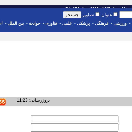
14 - Fri, 07th Aug 2026
عنوان
تصاویر
-
-
-
-
-
-
-
-
اس
ورزشی
فرهنگی
پزشکی
علمی
فناوری
حوادث
بین الملل
بروزرسانی: 11:23