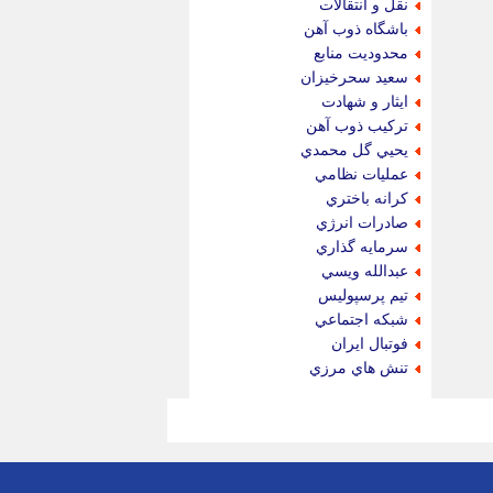
نقل و انتقالات
باشگاه ذوب آهن
محدوديت منابع
سعيد سحرخيزان
ايثار و شهادت
تركيب ذوب آهن
يحيي گل محمدي
عمليات نظامي
كرانه باختري
صادرات انرژي
سرمايه گذاري
عبدالله ويسي
تيم پرسپوليس
شبكه اجتماعي
فوتبال ايران
تنش هاي مرزي