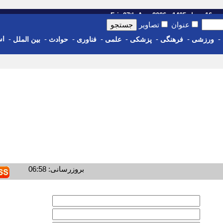
14 - Fri, 07th Aug 2026
عنوان
تصاویر
-
-
-
-
-
-
-
-
اس
ورزشی
فرهنگی
پزشکی
علمی
فناوری
حوادث
بین الملل
بروزرسانی: 06:58