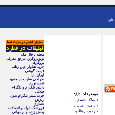
-
ورود
عضویت
تانها
مجله باحال مگ
یوتوبروکرز: مرجع معرفی
بروکرها
خرید شلوار جین زنانه
قیمت گوشی
ایران پدیا
طراحی سایت در مشهد
تخت نوزاد
دانلود تلگرام و تلگرام
طلایی
موضوعات داغ:
خرید ممبر تلگرام بدون
ميلاد محمدي
ریزش
عطاری
رامين رضاييان
فروشگاه لوله و اتصالات
ركورد رونالدو
پخش زنده جام جهانی