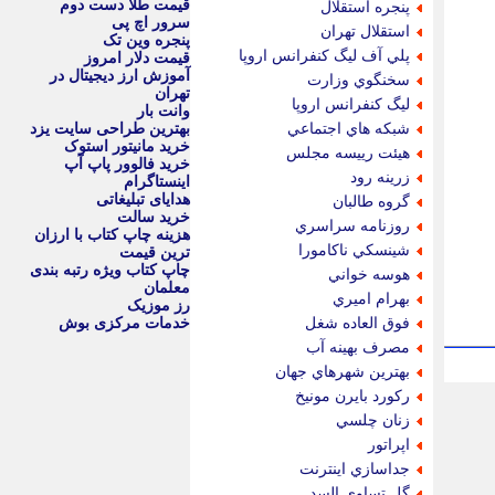
قیمت طلا دست دوم
پنجره استقلال
سرور اچ پی
استقلال تهران
پنجره وین تک
پلي آف ليگ كنفرانس اروپا
قیمت دلار امروز
آموزش ارز دیجیتال در
سخنگوي وزارت
تهران
ليگ كنفرانس اروپا
وانت بار
شبكه هاي اجتماعي
بهترین طراحی سایت یزد
خرید مانیتور استوک
هيئت رييسه مجلس
خرید فالوور پاپ آپ
زرينه رود
اینستاگرام
هدایای تبلیغاتی
گروه طالبان
خرید سالت
روزنامه سراسري
هزینه چاپ کتاب با ارزان
شينسكي ناكامورا
ترین قیمت
چاپ کتاب ویژه رتبه بندی
هوسه خواني
معلمان
بهرام اميري
رز موزیک
فوق العاده شغل
خدمات مرکزی بوش
مصرف بهينه آب
بهترين شهرهاي جهان
ركورد بايرن مونيخ
زنان چلسي
اپراتور
جداسازي اينترنت
گل تساوي السد