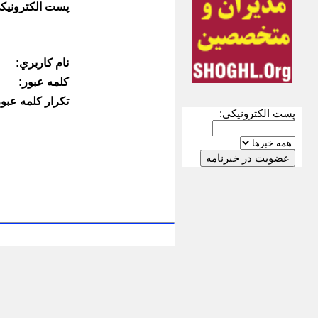
پست الكترونيك
نام كاربري:
كلمه عبور:
تكرار كلمه عبور
پست الکترونیکی: