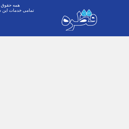
همه حقوق ا
تمامی خدمات این س