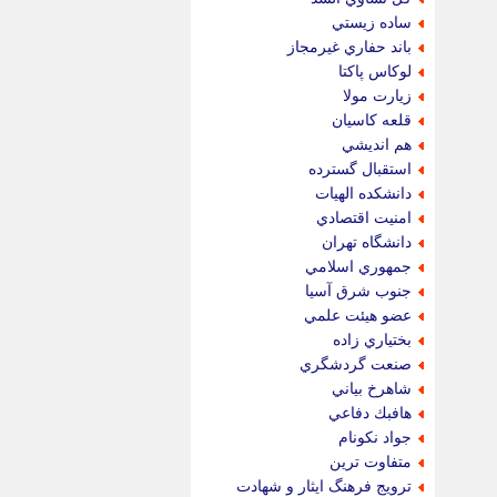
ساده زيستي
باند حفاري غيرمجاز
لوكاس پاكتا
زيارت مولا
قلعه كاسيان
هم انديشي
استقبال گسترده
دانشكده الهيات
امنيت اقتصادي
دانشگاه تهران
جمهوري اسلامي
جنوب شرق آسيا
عضو هيئت علمي
بختياري زاده
صنعت گردشگري
شاهرخ بياني
هافبك دفاعي
جواد نكونام
متفاوت ترين
ترويج فرهنگ ايثار و شهادت