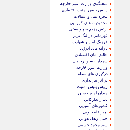
سخنگوي وزارت امور خارجه
رييس پليس امنيت اقتصادي
پنجره نقل و انتقالات
محدوديت هاي كرونايي
ارتش رژيم صهيونيستي
قهرماني در ليگ برتر
فرهنگ ايثار و شهادت
يارانه هاي انرژي
چالش هاي اقتصادي
سردار حسين رحيمي
وزارت امور خارجه
درگيري هاي منطقه
بر اثر تيراندازي
رييس پليس امنيت
ميدان امام حسين
ديدار تداركاتي
كشورهاي آسيايي
امير قلعه نويي
حمل ونقل هوايي
سيد محمد حسيني