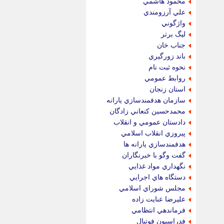
محمود هاشمي
علي آرزومندي
واژگوني
ليگ برتر
جناب خان
باند زورگيري
نحوه ثبت نام
روابط عمومي
استان زنجان
سازمان هدفمندسازي يارانه
محمدحسين كنعاني زادگان
دادستان عمومي و انقلاب
پيروزي انقلاب اسلامي
هدفمندسازي يارانه ها
گفت وگو با خبرنگاران
نگهداري مواد غذايي
دستگاه هاي اجرايي
مجلس شوراي اسلامي
عليرضا عنايت زاده
فرماندهي انتظامي
فدراسيون فوتبال