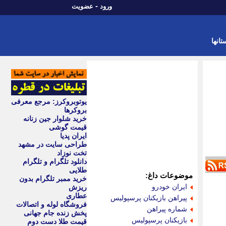
-
ورود
عضویت
تانها
یوتوبروکرز: مرجع معرفی
بروکرها
خرید شلوار جین زنانه
قیمت گوشی
ایران پدیا
طراحی سایت در مشهد
تخت نوزاد
دانلود تلگرام و تلگرام
طلایی
موضوعات داغ:
خرید ممبر تلگرام بدون
ايران خودرو
ریزش
عطاری
پيراهن بازيكنان پرسپوليس
فروشگاه لوله و اتصالات
شماره پيراهن
پخش زنده جام جهانی
بازيكنان پرسپوليس
قیمت طلا دست دوم