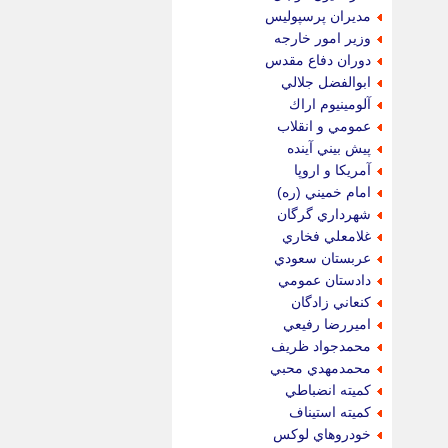
مديران پرسپوليس
وزير امور خارجه
دوران دفاع مقدس
ابوالفضل جلالي
آلومينيوم اراك
عمومي و انقلاب
پيش بيني آينده
آمريكا و اروپا
امام خميني (ره)
شهرداري گرگان
غلامعلي فخاري
عربستان سعودي
دادستان عمومي
كنعاني زادگان
اميررضا رفيعي
محمدجواد ظريف
محمدمهدي محبي
كميته انضباطي
كميته استيناف
خودروهاي لوكس