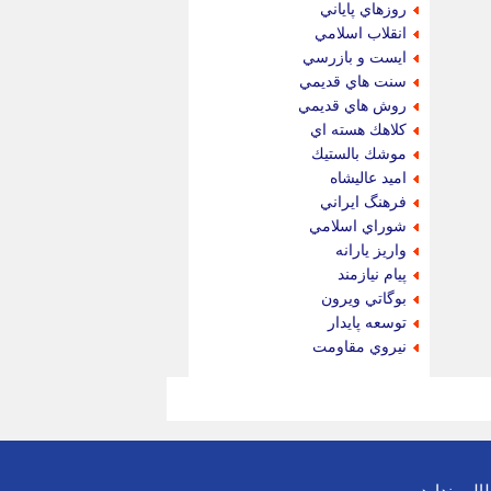
روزهاي پاياني
انقلاب اسلامي
ايست و بازرسي
سنت هاي قديمي
روش هاي قديمي
كلاهك هسته اي
موشك بالستيك
اميد عاليشاه
فرهنگ ايراني
شوراي اسلامي
واريز يارانه
پيام نيازمند
بوگاتي ويرون
توسعه پايدار
نيروي مقاومت
لب ندارد.