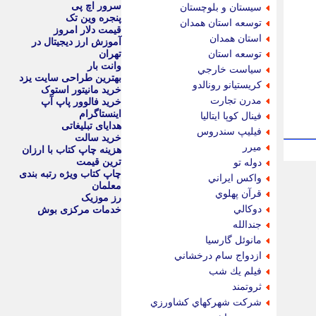
سرور اچ پی
سيستان و بلوچستان
پنجره وین تک
توسعه استان همدان
قیمت دلار امروز
استان همدان
آموزش ارز دیجیتال در
توسعه استان
تهران
وانت بار
سياست خارجي
بهترین طراحی سایت یزد
كريستيانو رونالدو
خرید مانیتور استوک
مدرن تجارت
خرید فالوور پاپ آپ
اینستاگرام
فينال كوپا ايتاليا
هدایای تبلیغاتی
فيليپ سندروس
خرید سالت
ميرر
هزینه چاپ کتاب با ارزان
ترین قیمت
دوله تو
چاپ کتاب ویژه رتبه بندی
واكس ايراني
معلمان
قرآن پهلوي
رز موزیک
دوكالي
خدمات مرکزی بوش
جندالله
مانوئل گارسيا
ازدواج سام درخشاني
فيلم يك شب
ثروتمند
شركت شهركهاي كشاورزي