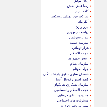
زنان موفق
رضا فيض بخش
كافه سيار
شركت بين المللي رونيكس
آبگرمك
ليزر واژن
رياست جمهوري
تيم پرسپوليس
مدرسه علميه
هزار توماني
حجت الاسلام
رييس جمهوري
سازمان نظام
جواد نكونام
همسان سازي حقوق بازنشستگان
كنفدراسيون فوتبال آسيا
سازمان همكاري شانگهاي
حجت الاسلام والمسلمين
محدوديت هاي كرونايي
مسئوليت هاي اجتماعي
سهراب بختياري زاده