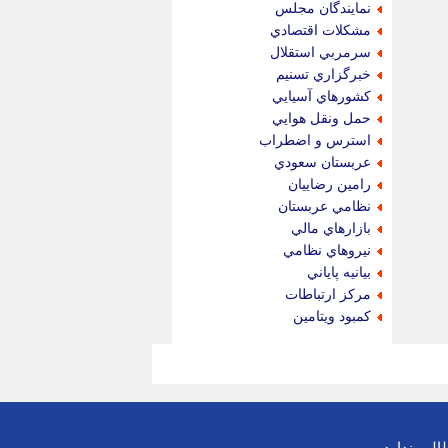
نمايندگان مجلس
مشكلات اقتصادي
سرمربي استقلال
خبرگزاري تسنيم
كشورهاي آسيايي
حمل ونقل هوايي
استرس و اضطراب
عربستان سعودي
رامين رضاييان
نظامي عربستان
بازارهاي مالي
نيروهاي نظامي
بيانيه پاياني
مركز ارتباطات
كمبود ويتامين
لب ندارد.