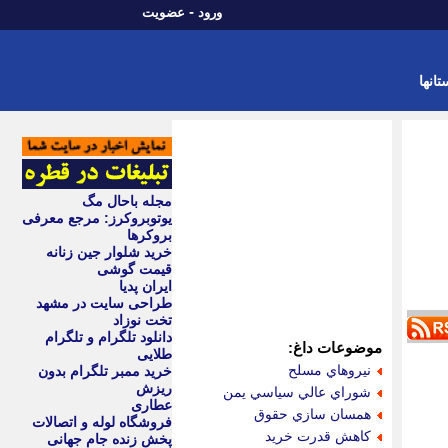
-
ورود
عضویت
تانها
مجله باحال مگ
یوتوبروکرز: مرجع معرفی
بروکرها
خرید شلوار جین زنانه
قیمت گوشی
ایران پدیا
طراحی سایت در مشهد
تخت نوزاد
دانلود تلگرام و تلگرام
موضوعات داغ:
طلایی
نيروهاي مسلح
خرید ممبر تلگرام بدون
ریزش
شوراي عالي سياسي يمن
عطاری
همسان سازي حقوق
فروشگاه لوله و اتصالات
كاهش قدرت خريد
پخش زنده جام جهانی