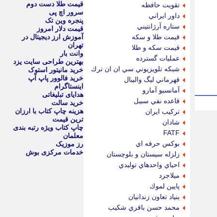
قیمت طلا دست دوم
تقويت حافظه
سرور اچ پی
داور ايراني
پنجره وین تک
ستاره آرژانتيني
قیمت دلار امروز
قيمت طلا و سكه
آموزش ارز دیجیتال در
تهران
قيمت سكه و طلا
وانت بار
عمليات گسترده
بهترین طراحی سایت یزد
شبكه تلويزيوني سي ان ان ترك
خرید مانیتور استوک
خرید فالوور پاپ آپ
قهرماني ليگ واليبال
اینستاگرام
آمانسيو آمارو
هدایای تبلیغاتی
قاعده نفي سبيل
خرید سالت
هزینه چاپ کتاب با ارزان
تركيب ايران
ترین قیمت
شادان
چاپ کتاب ویژه رتبه بندی
FATF
معلمان
بوكس حرفه اي
رز موزیک
خدمات مرکزی بوش
زلزله سيستان و بلوچستان
احياي واحدهاي توليدي
ميلاجرد
پايين لموك
بنياد تعاون زندانيان
محمد حسن باقري شكيب