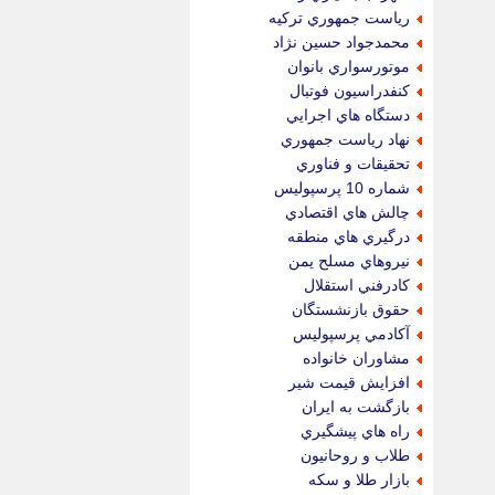
رياست جمهوري تركيه
محمدجواد حسين نژاد
موتورسواري بانوان
كنفدراسيون فوتبال
دستگاه هاي اجرايي
نهاد رياست جمهوري
تحقيقات و فناوري
شماره 10 پرسپوليس
چالش هاي اقتصادي
درگيري هاي منطقه
نيروهاي مسلح يمن
كادرفني استقلال
حقوق بازنشستگان
آكادمي پرسپوليس
مشاوران خانواده
افزايش قيمت شير
بازگشت به ايران
راه هاي پيشگيري
طلاب و روحانيون
بازار طلا و سكه