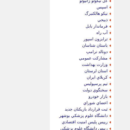
گل نيكولو زانيولو
اسپس
نيكو هالكنبرگ
ذبيحي
فرماندار بابل
آب راه
ترابزون اسپور
باستان شناسان
دونالد ترامپ
مشاركت عمومي
وزارت بهداشت
استان لرستان
كربلاي ايران
تيم پرسپوليس
سخنگوي دولت
بازار خودرو
اعضاي شوراي
ثبت قرارداد بازيكنان جديد
دانشگاه علوم پزشكي بوشهر
رييس پليس امنيت اقتصادي
رييس دانشگاه علوم پزشكي