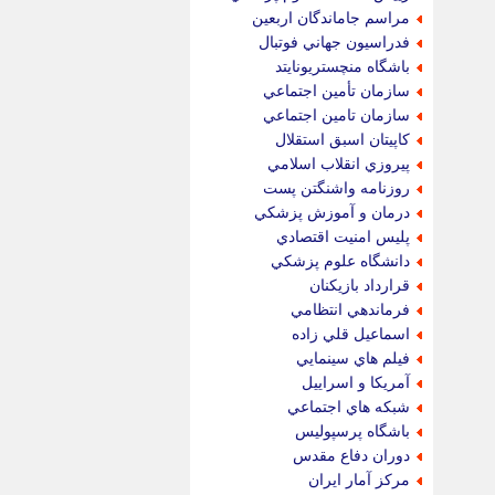
مراسم جاماندگان اربعين
فدراسيون جهاني فوتبال
باشگاه منچستريونايتد
سازمان تأمين اجتماعي
سازمان تامين اجتماعي
كاپيتان اسبق استقلال
پيروزي انقلاب اسلامي
روزنامه واشنگتن پست
درمان و آموزش پزشكي
پليس امنيت اقتصادي
دانشگاه علوم پزشكي
قرارداد بازيكنان
فرماندهي انتظامي
اسماعيل قلي زاده
فيلم هاي سينمايي
آمريكا و اسراييل
شبكه هاي اجتماعي
باشگاه پرسپوليس
دوران دفاع مقدس
مركز آمار ايران