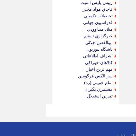
رييس پليس امنيت
قاچاق مواد مخدر
تحصيلات تكميلي
فدراسيون جهاني
ميلاد ميداوودي
خبرگزاري تسنيم
ابوالفضل جلالي
باشگاه ليورپول
اشراف اطلاعاتي
كالاهاي خوراكي
مهم ترين اخبار
سر الكس فرگوسن
امام خميني (ره)
مستمري بگيران
تمرين استقلال
لب ندارد.