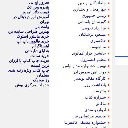
سرور اچ پی
جاماندگان اربعين
پنجره وین تک
چهارمحال و بختياري
قیمت دلار امروز
رييس جمهوري
آموزش ارز دیجیتال در
گورستان باستاني
تهران
وانت بار
قرارداد نجومي
بهترین طراحی سایت یزد
مسعود پزشكيان
خرید مانیتور استوک
خاكستري
خرید فالوور پاپ آپ
اینستاگرام
سياهپوست
هدایای تبلیغاتی
جانشين فراز كمالوند
خرید سالت
تنظيم كلسترول
هزینه چاپ کتاب با ارزان
ترین قیمت
نهمين جشنواره مد و لباس
چاپ کتاب ویژه رتبه بندی
ذوب آهن شمس آذر
معلمان
كارگاه مقاله نويسي
رز موزیک
يادداشت روز
خدمات مرکزی بوش
پينترست
شيرازه كتاب
ماكائو
ادواردو مندي
محمود مرتضايي فر
جشنواره مستقل كاليفرنيا