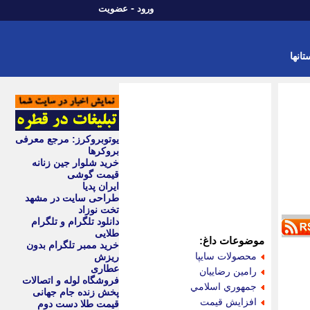
-
ورود
عضویت
تانها
یوتوبروکرز: مرجع معرفی
بروکرها
خرید شلوار جین زنانه
قیمت گوشی
ایران پدیا
طراحی سایت در مشهد
تخت نوزاد
دانلود تلگرام و تلگرام
طلایی
موضوعات داغ:
خرید ممبر تلگرام بدون
محصولات سايپا
ریزش
عطاری
رامين رضاييان
فروشگاه لوله و اتصالات
جمهوري اسلامي
پخش زنده جام جهانی
افزايش قيمت
قیمت طلا دست دوم