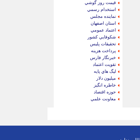
قيمت روز گوشي
استخدام رسمي
نماينده مجلس
استان اصفهان
اعتماد عمومي
شكوفايي كشور
تحقيقات پليس
پرداخت هزينه
خبرنگار فارس
تقويت اعتماد
ليگ هاي پايه
ميليون دلار
خاطره انگيز
حوزه اقتصاد
معاونت علمي
لب ندارد.