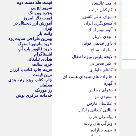
قیمت طلا دست دوم
اميد عاليشاه
سرور اچ پی
كاركنان دولت
پنجره وین تک
ديوان عالي كشور
قیمت دلار امروز
كنسولگري ايران
آموزش ارز دیجیتال در
تهران
آلومينيوم اراك
وانت بار
مهدي تارتار
بهترین طراحی سایت یزد
داور قديمي فوتبال
خرید مانیتور استوک
خرید فالوور پاپ آپ
سامانه سياح
اینستاگرام
لايحه پليس ويژه اطفال
هدایای تبلیغاتی
اكبر صحرايي
خرید سالت
هزینه چاپ کتاب با ارزان
كاظم خاوازي
ترین قیمت
خانواده هاي شهداي هسته اي
چاپ کتاب ویژه رتبه بندی
گهره
معلمان
دعواي مجلس
رز موزیک
خدمات مرکزی بوش
سفيدي مو
عكاسان فارس
پنالتي كنعاني زادگان
پيامبران عرب
ويژگي هاي زنانه
حميد بابازاده