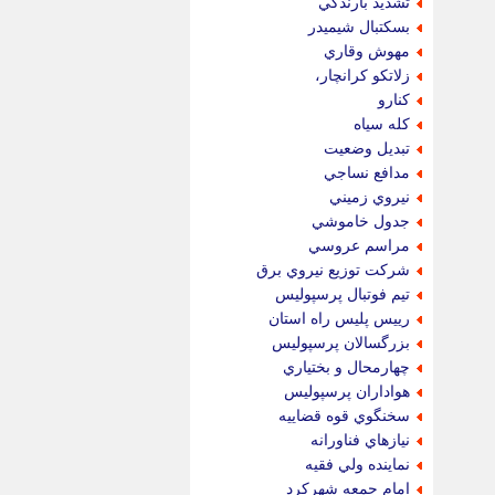
تشديد بارندگي
بسكتبال شيميدر
مهوش وقاري
زلاتكو كرانچار،
كنارو
كله سياه
تبديل وضعيت
مدافع نساجي
نيروي زميني
جدول خاموشي
مراسم عروسي
شركت توزيع نيروي برق
تيم فوتبال پرسپوليس
رييس پليس راه استان
بزرگسالان پرسپوليس
چهارمحال و بختياري
هواداران پرسپوليس
سخنگوي قوه قضاييه
نيازهاي فناورانه
نماينده ولي فقيه
امام جمعه شهركرد