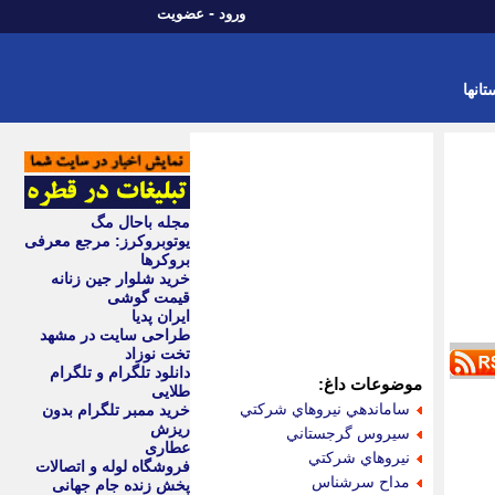
-
ورود
عضویت
تانها
مجله باحال مگ
یوتوبروکرز: مرجع معرفی
بروکرها
خرید شلوار جین زنانه
قیمت گوشی
ایران پدیا
طراحی سایت در مشهد
تخت نوزاد
دانلود تلگرام و تلگرام
موضوعات داغ:
طلایی
ساماندهي نيروهاي شركتي
خرید ممبر تلگرام بدون
ریزش
سيروس گرجستاني
عطاری
نيروهاي شركتي
فروشگاه لوله و اتصالات
مداح سرشناس
پخش زنده جام جهانی