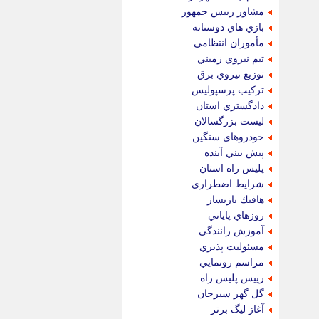
مشاور رييس جمهور
بازي هاي دوستانه
مأموران انتظامي
تيم نيروي زميني
توزيع نيروي برق
تركيب پرسپوليس
دادگستري استان
ليست بزرگسالان
خودروهاي سنگين
پيش بيني آينده
پليس راه استان
شرايط اضطراري
هافبك بازيساز
روزهاي پاياني
آموزش رانندگي
مسئوليت پذيري
مراسم رونمايي
رييس پليس راه
گل گهر سيرجان
آغاز ليگ برتر