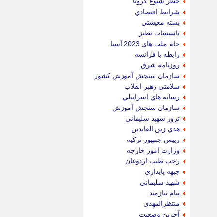
خطر شيوع كرونا
شرايط اقتصادي
بسته معيشتي
تاسيسات نطنز
جام ملت هاي 2023 آسيا
رابطه با فرانسه
روزنامه شرق
سازمان سنجش آموزش كشور
سلامتي رهبر انقلاب
رسانه هاي اسراييلي
سازمان سنجش آموزش
ترور شهيد سليماني
هدي زين العابدين
رييس جمهور تركيه
وزارت امور خارجه
رجب طيب اردوغان
جبهه پايداري
شهيد سليماني
پيام نيازمند
منتظرالمهدي
آخرين وضعيت