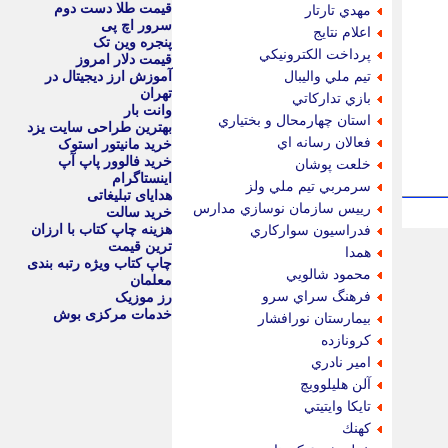
قیمت طلا دست دوم
مهدي تارتار
سرور اچ پی
اعلام نتايج
پنجره وین تک
پرداخت الكترونيكي
قیمت دلار امروز
تيم ملي واليبال
آموزش ارز دیجیتال در
تهران
بازي تداركاتي
وانت بار
استان چهارمحال و بختياري
بهترین طراحی سایت یزد
فعالان رسانه اي
خرید مانیتور استوک
خرید فالوور پاپ آپ
خلعت پوشان
اینستاگرام
سرمربي تيم ملي ولز
هدایای تبلیغاتی
رييس سازمان نوسازي مدارس
خرید سالت
هزینه چاپ کتاب با ارزان
فدراسيون سواركاري
ترین قیمت
همدا
چاپ کتاب ویژه رتبه بندی
محمود شالويي
معلمان
فرهنگ سراي سرو
رز موزیک
خدمات مرکزی بوش
بيمارستان نورافشار
كرونازده
امير نادري
آلن هليلوويچ
تايكا وايتيتي
كهنك