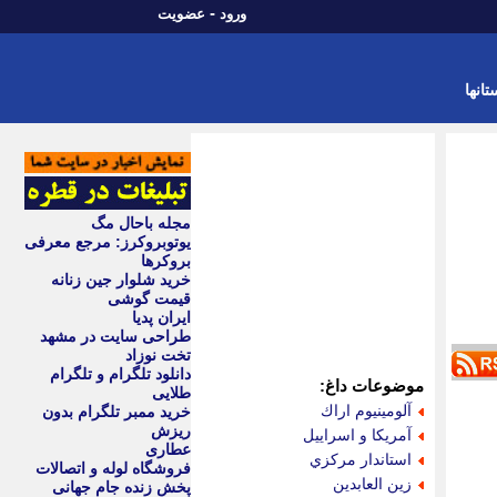
-
ورود
عضویت
تانها
مجله باحال مگ
یوتوبروکرز: مرجع معرفی
بروکرها
خرید شلوار جین زنانه
قیمت گوشی
ایران پدیا
طراحی سایت در مشهد
تخت نوزاد
دانلود تلگرام و تلگرام
موضوعات داغ:
طلایی
آلومينيوم اراك
خرید ممبر تلگرام بدون
ریزش
آمريكا و اسراييل
عطاری
استاندار مركزي
فروشگاه لوله و اتصالات
زين العابدين
پخش زنده جام جهانی