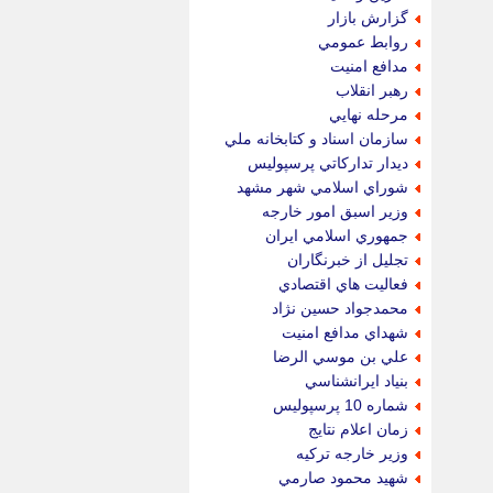
گزارش بازار
روابط عمومي
مدافع امنيت
رهبر انقلاب
مرحله نهايي
سازمان اسناد و كتابخانه ملي
ديدار تداركاتي پرسپوليس
شوراي اسلامي شهر مشهد
وزير اسبق امور خارجه
جمهوري اسلامي ايران
تجليل از خبرنگاران
فعاليت هاي اقتصادي
محمدجواد حسين نژاد
شهداي مدافع امنيت
علي بن موسي الرضا
بنياد ايرانشناسي
شماره 10 پرسپوليس
زمان اعلام نتايج
وزير خارجه تركيه
شهيد محمود صارمي