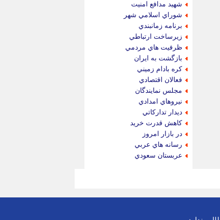
شهيد مدافع امنيت
شوراي اسلامي شهر
برنامه زمانبندي
زيرساخت ارتباطي
ظرفيت هاي مردمي
بازگشت به ايران
كره بادام زميني
فعالان اقتصادي
مجلس نمايندگان
نيروهاي امدادي
ديدار تداركاتي
كاهش قدرت خريد
در بازار امروز
رسانه هاي عربي
عربستان سعودي
لب ندارد.