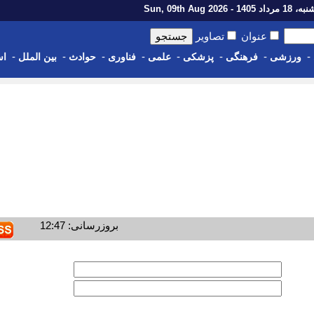
اد 1405 - Sun, 09th Aug 2026
عنوان
تصاویر
-
-
-
-
-
-
-
-
ورزشی
فرهنگی
پزشکی
علمی
فناوری
حوادث
بین الملل
اس
بروزرسانی: 12:47