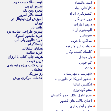
قیمت طلا دست دوم
اميد عاليشاه
سرور اچ پی
كاركنان دولت
پنجره وین تک
كنسولگري ايران
قیمت دلار امروز
روز خبرنگار
آموزش ارز دیجیتال در
تهران
درهم امارات
وانت بار
آلومينيوم اراك
بهترین طراحی سایت یزد
سويناس
خرید مانیتور استوک
خرید فالوور پاپ آپ
مذاكره با غرب
اینستاگرام
حوادث غير مترقبه
هدایای تبلیغاتی
كلينيك كسب وكار
خرید سالت
هزینه چاپ کتاب با ارزان
پل ميشل
ترین قیمت
كم خوني
چاپ کتاب ویژه رتبه بندی
27.5
معلمان
شهرستان مهرستان
رز موزیک
خدمات مرکزی بوش
حضور آمريكا در خاورميانه
انگليس ايتاليا
متئو گوندوزي
مديرعامل هلال احمر گلستان
احياي تالاب هاي كشور
طرح آبخيزداري