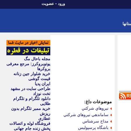
-
ورود
عضویت
تانها
مجله باحال مگ
یوتوبروکرز: مرجع معرفی
بروکرها
خرید شلوار جین زنانه
قیمت گوشی
ایران پدیا
طراحی سایت در مشهد
تخت نوزاد
دانلود تلگرام و تلگرام
موضوعات داغ:
طلایی
نيروهاي شركتي
خرید ممبر تلگرام بدون
ریزش
ساماندهي نيروهاي شركتي
عطاری
مداح سرشناس
فروشگاه لوله و اتصالات
باشگاه پرسپوليس
پخش زنده جام جهانی