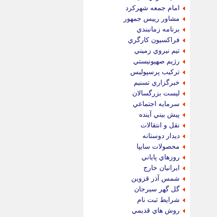
امام جمعه شهركرد
مشاور رييس جمهور
برنامه زمانبندي
فراكسيون كارگري
تيم نيروي زميني
رژيم صهيونيستي
تركيب پرسپوليس
خبرگزاري تسنيم
ليست بزرگسالان
سرمايه اجتماعي
پيش بيني آينده
نقل و انتقالات
ديدار دوستانه
محصولات سايپا
روزهاي پاياني
ايرانيان خارج
شمس آذر قزوين
گل گهر سيرجان
شرايط ثبت نام
روش هاي قديمي