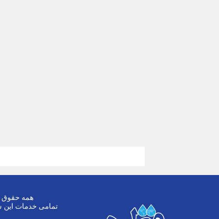
همه حقوق ا
تمامی خدمات این س