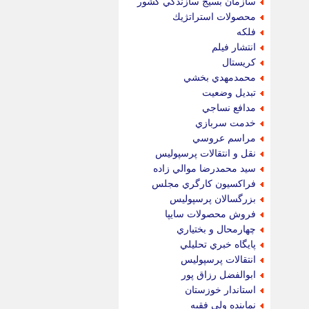
سازمان بسيج سازندگي كشور
محصولات استراتژيك
فلكه
انتشار فيلم
كريستال
محمدمهدي بخشي
تبديل وضعيت
مدافع نساجي
خدمت سربازي
مراسم عروسي
نقل و انتقالات پرسپوليس
سيد محمدرضا موالي زاده
فراكسيون كارگري مجلس
بزرگسالان پرسپوليس
فروش محصولات سايپا
چهارمحال و بختياري
پايگاه خبري تحليلي
انتقالات پرسپوليس
ابوالفضل رزاق پور
استاندار خوزستان
نماينده ولي فقيه