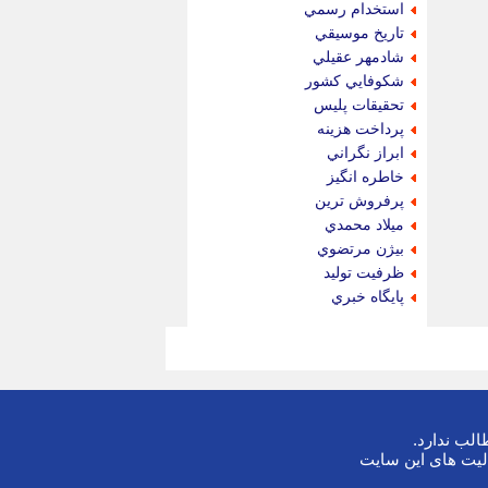
استخدام رسمي
تاريخ موسيقي
شادمهر عقيلي
شكوفايي كشور
تحقيقات پليس
پرداخت هزينه
ابراز نگراني
خاطره انگيز
پرفروش ترين
ميلاد محمدي
بيژن مرتضوي
ظرفيت توليد
پايگاه خبري
لب ندارد.
لیت های این سایت