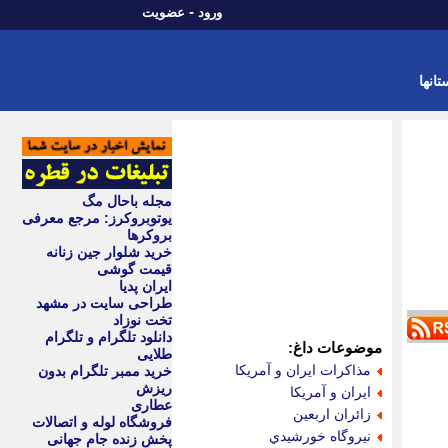
-
ورود
عضویت
تانها
مجله باحال مگ
یوتوبروکرز: مرجع معرفی
بروکرها
خرید شلوار جین زنانه
قیمت گوشی
ایران پدیا
طراحی سایت در مشهد
تخت نوزاد
دانلود تلگرام و تلگرام
موضوعات داغ:
طلایی
مذاكرات ايران و آمريكا
خرید ممبر تلگرام بدون
ریزش
ايران و آمريكا
عطاری
زائران اربعين
فروشگاه لوله و اتصالات
نيروگاه خورشيدي
پخش زنده جام جهانی