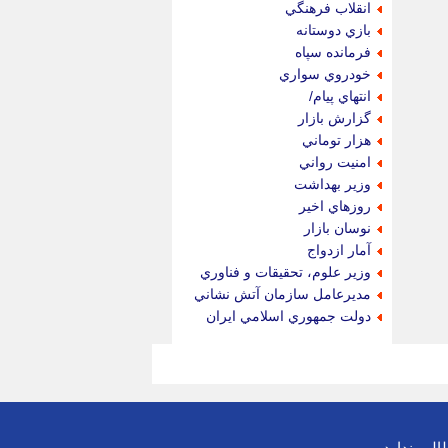
انقلاب فرهنگي
بازي دوستانه
فرمانده سپاه
خودروي سواري
انتهاي پيام/
گزارش بازار
هزار توماني
امنيت رواني
وزير بهداشت
روزهاي اخير
نوسان بازار
آمار ازدواج
وزير علوم، تحقيقات و فناوري
مديرعامل سازمان آتش نشاني
دولت جمهوري اسلامي ايران
لب ندارد.