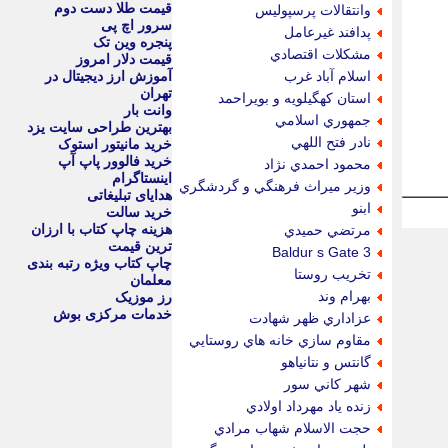
قیمت طلا دست دوم
وانتقالات پرسپوليس
سرور اچ پی
پدافند غيرعامل
پنجره وین تک
مشكلات اقتصادي
قیمت دلار امروز
اسلام آباد غرب
آموزش ارز دیجیتال در
تهران
استان كهگيلويه و بويراحمد
وانت بار
جمهوري اسلامي
بهترین طراحی سایت یزد
نادر فتح اللهي
خرید مانیتور استوک
خرید فالوور پاپ آپ
محمود احمدي نژاد
اینستاگرام
وزير ميراث فرهنگي و گردشگري
هدایای تبلیغاتی
ابنو
خرید سالت
هزینه چاپ کتاب با ارزان
مرتضي حميدي
ترین قیمت
Baldur s Gate 3
چاپ کتاب ویژه رتبه بندی
تخريب روستا
معلمان
بهرام وند
رز موزیک
خدمات مرکزی بوش
عزاداري ظهر شهادت
مقاوم سازي خانه هاي روستايي
گانتس و نتانياهو
شهر كاني سور
زنده ياد مهرداد اولادي
حجت الاسلام شهاب مرادي