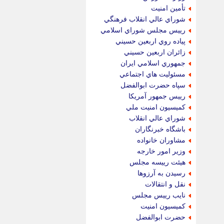
تأمين امنيت
شوراي عالي انقلاب فرهنگي
رييس مجلس شوراي اسلامي
پياده روي اربعين حسيني
زائران اربعين حسيني
جمهوري اسلامي ايران
مسئوليت هاي اجتماعي
سپاه حضرت ابوالفضل
رييس جمهور آمريكا
كميسيون امنيت ملي
شوراي عالي انقلاب
باشگاه خبرنگاران
مشاوران خانواده
وزير امور خارجه
هيئت رييسه مجلس
رسيدن به آرزوها
نقل و انتقالات
نايب رييس مجلس
كميسيون امنيت
حضرت ابوالفضل