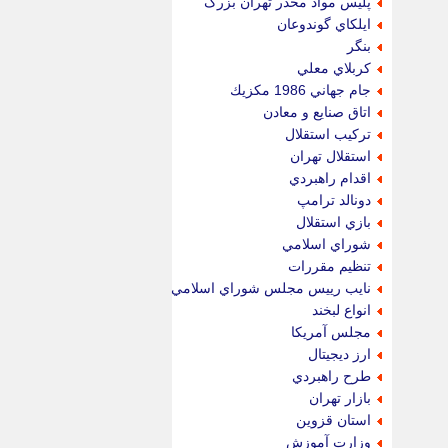
پليس مواد مخدر تهران بزرگ
ايلكاي گوندوعان
بنگر
كربلاي معلي
جام جهاني 1986 مكزيك
اتاق صنايع و معادن
تركيب استقلال
استقلال تهران
اقدام راهبردي
دونالد ترامپ
بازي استقلال
شوراي اسلامي
تنظيم مقررات
نايب رييس مجلس شوراي اسلامي
انواع لبخند
مجلس آمريكا
ارز ديجيتال
طرح راهبردي
بازار تهران
استان قزوين
وزارت آموزش