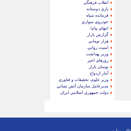
انقلاب فرهنگي
بازي دوستانه
فرمانده سپاه
خودروي سواري
انتهاي پيام/
گزارش بازار
هزار توماني
امنيت رواني
وزير بهداشت
روزهاي اخير
نوسان بازار
آمار ازدواج
وزير علوم، تحقيقات و فناوري
مديرعامل سازمان آتش نشاني
دولت جمهوري اسلامي ايران
لب ندارد.