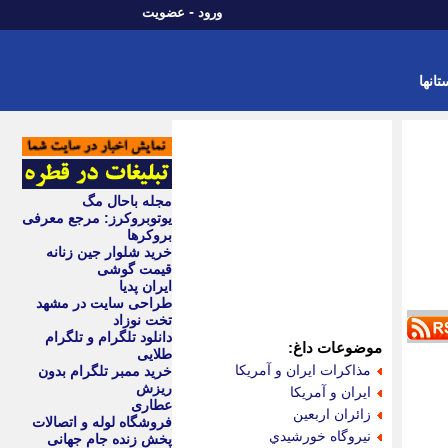
-
ورود
عضویت
تانها
مجله باحال مگ
یوتوبروکرز: مرجع معرفی
بروکرها
خرید شلوار جین زنانه
قیمت گوشی
ایران پدیا
طراحی سایت در مشهد
تخت نوزاد
دانلود تلگرام و تلگرام
موضوعات داغ:
طلایی
مذاكرات ايران و آمريكا
خرید ممبر تلگرام بدون
ریزش
ايران و آمريكا
عطاری
زائران اربعين
فروشگاه لوله و اتصالات
نيروگاه خورشيدي
پخش زنده جام جهانی