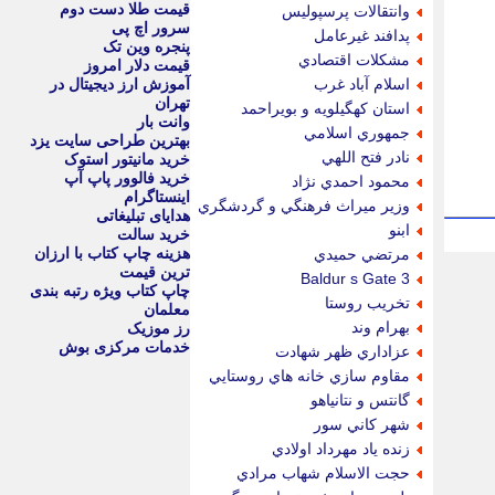
قیمت طلا دست دوم
وانتقالات پرسپوليس
سرور اچ پی
پدافند غيرعامل
پنجره وین تک
مشكلات اقتصادي
قیمت دلار امروز
اسلام آباد غرب
آموزش ارز دیجیتال در
تهران
استان كهگيلويه و بويراحمد
وانت بار
جمهوري اسلامي
بهترین طراحی سایت یزد
نادر فتح اللهي
خرید مانیتور استوک
خرید فالوور پاپ آپ
محمود احمدي نژاد
اینستاگرام
وزير ميراث فرهنگي و گردشگري
هدایای تبلیغاتی
ابنو
خرید سالت
هزینه چاپ کتاب با ارزان
مرتضي حميدي
ترین قیمت
Baldur s Gate 3
چاپ کتاب ویژه رتبه بندی
تخريب روستا
معلمان
بهرام وند
رز موزیک
خدمات مرکزی بوش
عزاداري ظهر شهادت
مقاوم سازي خانه هاي روستايي
گانتس و نتانياهو
شهر كاني سور
زنده ياد مهرداد اولادي
حجت الاسلام شهاب مرادي