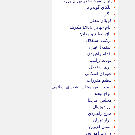
پليس مواد مخدر تهران بزرگ
ايلكاي گوندوعان
بنگر
كربلاي معلي
جام جهاني 1986 مكزيك
اتاق صنايع و معادن
تركيب استقلال
استقلال تهران
اقدام راهبردي
دونالد ترامپ
بازي استقلال
شوراي اسلامي
تنظيم مقررات
نايب رييس مجلس شوراي اسلامي
انواع لبخند
مجلس آمريكا
ارز ديجيتال
طرح راهبردي
بازار تهران
استان قزوين
وزارت آموزش