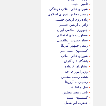
تأمين امنيت
شوراي عالي انقلاب فرهنگي
رييس مجلس شوراي اسلامي
پياده روي اربعين حسيني
زائران اربعين حسيني
جمهوري اسلامي ايران
مسئوليت هاي اجتماعي
سپاه حضرت ابوالفضل
رييس جمهور آمريكا
كميسيون امنيت ملي
شوراي عالي انقلاب
باشگاه خبرنگاران
مشاوران خانواده
وزير امور خارجه
هيئت رييسه مجلس
رسيدن به آرزوها
نقل و انتقالات
نايب رييس مجلس
كميسيون امنيت
حضرت ابوالفضل