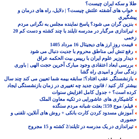
 و سکه ایران چیست؟
واب های آشفته علتش چیست؟ | دلایل، راه های درمان و
شگیری
نزین گران می شود؟ پاسخ نماینده مجلس به نگرانی مردم
تیراندازی مرگبار در مدرسه تایلند با چند کشته و دست کم 20
می
مت روز ارز های دیجیتال 16 مرداد 1405
فع تنش آبی مناطق محروم با جدیت دنبال می شود
یدار وزیر علوم ایران با رییس بیت الحکمه عراق
ررسی ابعاد اعتقادی وجود مبارک آخرین حجت الهی | باوری
گی ساز و امیدی راه گشا
ازنشستگی عقب افتاد؟؛ سابقه بیمه شما تعیین می کند چند سال
تر کار کنید / قانون جدید چه تغییری در زمان بازنشستگی ایجاد
ده است؟ + جدول کامل افزایش سنوات
اشیکاری های عاشورایی در تکیه معاون الملک
م/ موج 159؛ بعثت شبانه مردم سنگده
موزش مسدود کردن کارت بانکی + روش های آنلاین، تلفنی و
وری
راندازی در یک مدرسه در تایلند/2 کشته و 15 مجروح