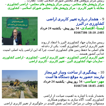
س مرکز پژوهش های مجلس شورای اسلامی گفت: نظارت ...
ز پژوهش های مجلس
-
رییس مرکز پژوهش های مجلس
-
اراضی کشاورزی
-
له با تغییر کاربری
-
مرکز پژوهش های
-
مجلس شورای اسلامی
-
کشاورزی
هشدار درباره تغییر کاربری اراضی
ورزی در البرز
نا
-
اقتصادی
-
54 روز پیش - یکشنبه 24 خرداد
81667586
1405
س سازمان جهاد کشاورزی البرز با انتقاد از روند
یر کاربری اراضی کشاورزی گفت: یکی از دغدغه
 اصلی ما حفظ زمین های کشاورزی است، چرا که این اراضی پایه اصلی امنیت
یی کشور هستند. ...
یر کاربری اراضی کشاورزی
-
تغییر کاربری اراضی
-
کشاورزی
-
اراضی کشاورزی
زمان جهاد کشاورزی البرز
-
تغییر کاربری
-
کاربری اراضی
پیشگیری از ساخت وساز غیرمجاز
زمند حضور به موقع دستگاه ها است
ر
-
سیاسی
-
54 روز پیش - یکشنبه 24 خرداد
81667546
1405
دار بلده با اشاره به اهمیت صیانت از اراضی
ورزی گفت: آگاه سازی به موقع و همکاری
ولان محلی در مراحل ابتدایی نقش کلیدی در جلوگیری از تغییر کاربری اراضی