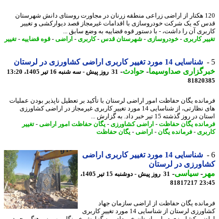
120 هکتار از اراضی زراعی منطقه زرنان در مجاورت روستای دانش شهرستان
 که یک شرکت خودروسازی با اقدامات غیرمجاز قصد دیوارکشی و تغییر
بری آن را داشت، - با دستور قوه قضاییه به وضع سابق ...
یر کاربری
-
خودروسازی
-
شهرستان قدس
-
کاربری
-
اراضی
-
قوه قضاییه
-
تغییر
شناسایی 14 مورد تغییر کاربری اراضی کشاورزی در لرستان
رگزاری صداوسیما
-
حوادث
-
31 روز پیش - سه شنبه 16 تیر 1405، 13:20
81820
انده یگان حفاظت امور اراضی لرستان با تأکید بر تعطیل ناپذیر بودن عملیات
های نظارتی، از شناسایی 14 مورد تغییر کاربری غیرمجاز در اراضی کشاورزی
ر روز گذشته 15 تیر خبر داد. به گزارش ...
انده یگان حفاظت
-
اراضی کشاورزی
-
یگان حفاظت امور اراضی
-
تغییر
بری
-
فرمانده یگان
-
اراضی
-
یگان حفاظت
شناسایی 14 مورد تغییر کاربری اراضی
اورزی در لرستان
ر
-
سیاسی
-
31 روز پیش - دوشنبه 15 تیر 1405،
81817217
23
انده یگان حفاظت از اراضی سازمان جهاد
کشاورزی لرستان از شناسایی 14 مورد تغییر کاربری
ضی کشاورزی در این استان خبر داد. - به گزارش خبرنگار مهر، سرهنگ محمد