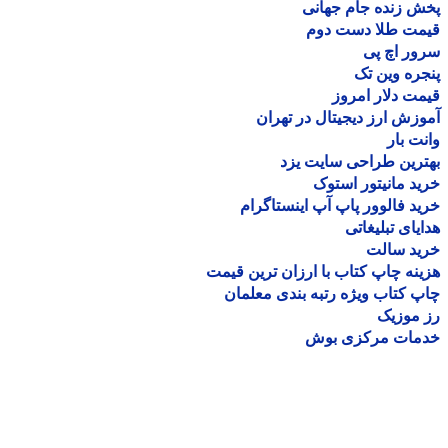
 زنده جام جهانی
مت طلا دست دوم
ر اچ پی
ره وین تک
ت دلار امروز
زش ارز دیجیتال در تهران
ت بار
رین طراحی سایت یزد
د مانیتور استوک
د فالوور پاپ آپ اینستاگرام
یای تبلیغاتی
ید سالت
نه چاپ کتاب با ارزان ترین قیمت
 کتاب ویژه رتبه بندی معلمان
موزیک
مات مرکزی بوش