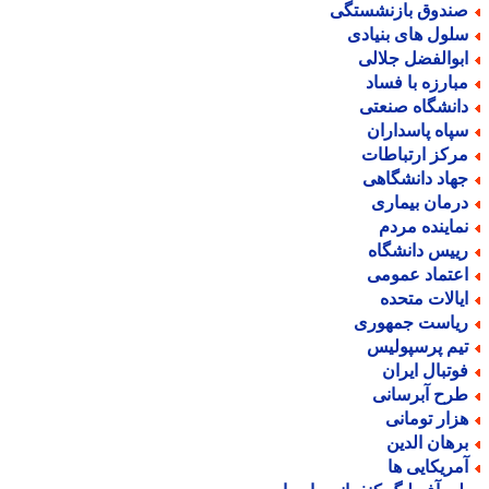
ندوق بازنشستگی
لول های بنیادی
بوالفضل جلالی
بارزه با فساد
انشگاه صنعتی
پاه پاسداران
رکز ارتباطات
هاد دانشگاهی
رمان بیماری
ماینده مردم
ییس دانشگاه
عتماد عمومی
یالات متحده
یاست جمهوری
یم پرسپولیس
وتبال ایران
رح آبرسانی
زار تومانی
رهان الدین
مریکایی ها