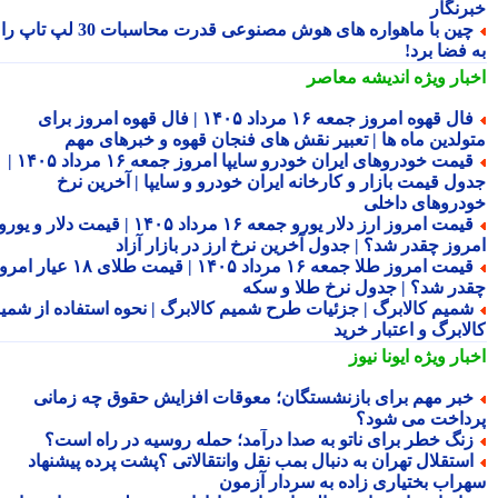
رنگار
چین با ماهواره های هوش مصنوعی قدرت محاسبات 30 لپ تاپ را
 فضا برد!
بار ویژه
اندیشه معاصر
فال قهوه امروز جمعه ۱۶ مرداد ۱۴۰۵ | فال قهوه امروز برای
ولدین ماه ها | تعبیر نقش های فنجان قهوه و خبرهای مهم
قیمت خودروهای ایران خودرو سایپا امروز جمعه ۱۶ مرداد ۱۴۰۵ |
ول قیمت بازار و کارخانه ایران خودرو و سایپا | آخرین نرخ
دروهای داخلی
قیمت امروز ارز دلار یورو جمعه ۱۶ مرداد ۱۴۰۵ | قیمت دلار و یورو
روز چقدر شد؟ | جدول آخرین نرخ ارز در بازار آزاد
قیمت امروز طلا جمعه ۱۶ مرداد ۱۴۰۵ | قیمت طلای ۱۸ عیار امروز
در شد؟ | جدول نرخ طلا و سکه
میم کالابرگ | جزئیات طرح شمیم کالابرگ | نحوه استفاده از شمیم
لابرگ و اعتبار خرید
بار ویژه
ایونا نیوز
بر مهم برای بازنشستگان؛ معوقات افزایش حقوق چه زمانی
داخت می شود؟
نگ خطر برای ناتو به صدا درآمد؛ حمله روسیه در راه است؟
ستقلال تهران به دنبال بمب نقل وانتقالاتی ؟پشت پرده پیشنهاد
راب بختیاری زاده به سردار آزمون