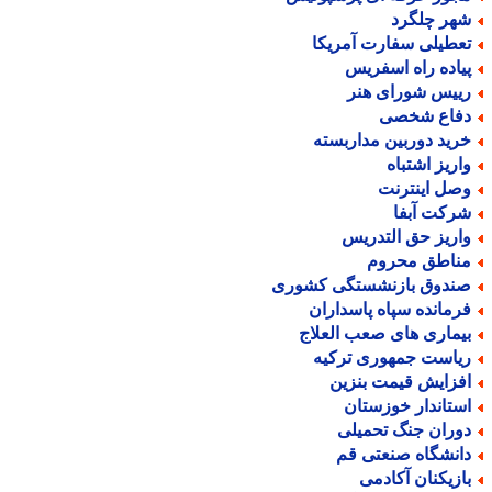
هر چلگرد
عطیلی سفارت آمریکا
یاده راه اسفریس
ییس شورای هنر
فاع شخصی
رید دوربین مداربسته
اریز اشتباه
صل اینترنت
رکت آبفا
اریز حق التدریس
ناطق محروم
ندوق بازنشستگی کشوری
رمانده سپاه پاسداران
یماری های صعب العلاج
یاست جمهوری ترکیه
فزایش قیمت بنزین
ستاندار خوزستان
وران جنگ تحمیلی
انشگاه صنعتی قم
ازیکنان آکادمی