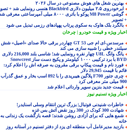
هترین شغل های هوش مصنوعی در سال ۲۰۲۶
رخودروی ۲.۵ میلیون دلاری Blackbird هنسی رونمایی شد + تصویر
گوشی M8 Power پوکو با باتری ۸۰۰۰ میلی آمپرساعتی معرفی شد
تصویر
الگرد بلک هاوک به سکوی پرتاب پهپادهای رزمی تبدیل می شود
بار ویژه
و قیمت خودرو | چرخان
مرسدس‑ای ام جی GT 53 چهاردر برقی حالا صدای «اصیل» شش
لندر خطی را شبیه سازی می کند
یانگ وانگ U8L چهار نفره رونمایی شد؛ شاسی بلند 216,000 دلاری
۱ کیلومتر و پکیج دست ساز Snowcrest
ورد نام و قیمت پیکاپ برقی مقرون به صرفه اش را اعلام کرد:
 با قیمت 29,945 دلار
چری جتور F700 پلاگین هیبریدی را با 892 اسب بخار و عمق گذرآب
 معرفی کرد
یمت جدید بنزین سوپر وارداتی اعلام شد
بار ویژه
تسنیم نیوز
اطرات شنیدنی فوتبال| بزرگ ترین انتقام وسلی اسنایدر!
ادت 300 کودک در 300 روز نقض آتش بس غزه
مع هایی که برای آزادی روشن شدند؛ قصه بازگشت یک زندانی به
نه
ازدید مدیرعامل آب منطقه ای یزد از دفتر تسنیم در آستانه روز