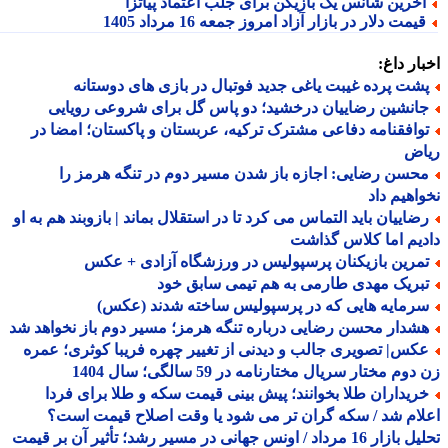
خرین شانس یک بازیکن برای جلب اعتماد پیاتزا
یمت دلار در بازار آزاد امروز جمعه 16 مرداد 1405
ار داغ:
شت پرده غیبت یاغی جدید فوتبال در بازی های دوستانه
انشین رضاییان درخشید؛ دو پاس گل برای شروعی رویایی
وافقنامه دفاعی مشترک ترکیه، عربستان و پاکستان؛ امضا در
اض
حسن رضایی: اجازه باز شدن مسیر دوم در تنگه هرمز را
اهیم داد
ضاییان باید التماس می کرد تا در استقلال بماند | بازوبند هم به او
یم اما کلاس گذاشت
مرین بازیکنان پرسپولیس در ورزشگاه آزادی + عکس
بریک مهدی طارمی به هم تیمی سابق خود
رمایه هایی که در پرسپولیس ساخته شدند (عکس)
شدار محسن رضایی درباره تنگه هرمز؛ مسیر دوم باز نخواهد شد
کس| تصویری جالب و دیدنی از تغییر چهره فریبا کوثری؛ عمره
وم مختار سریال مختارنامه در 59 سالگی؛ سال 1404
ریداران طلا بخوانند؛ پیش بینی قیمت سکه و طلا برای فردا
ام شد / سکه گران تر می شود یا وقت اصلاح قیمت است؟
تحلیل بازار 16 مرداد / اونس جهانی در مسیر رشد؛ تأثیر آن بر قیمت