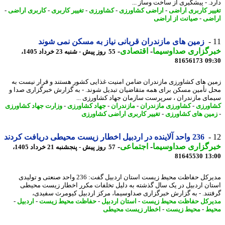
د. - پیشگیری از ساخت وساز ...
یر کاربری اراضی
-
اراضی کشاورزی
-
کشاورزی
-
تغییر کاربری
-
کاربری اراضی
-
ضی
-
صیانت از اراضی
زمین های مازندران قربانی نیاز به مسکن نمی شوند
رگزاری صداوسیما
-
اقتصادی
-
55 روز پیش - شنبه 23 خرداد 1405،
81656173
09
ن های کشاورزی مازندران ضامن امنیت غذایی کشور هستند و قرار نیست به
 تأمین مسکن برای همه متقاضیان تبدیل شوند. - به گزارش خبرگزاری صدا و
ای مازندران ، سرپرست سازمان جهاد کشاورزی ...
ورزی
-
کشاورزی مازندران
-
مازندران
-
جهاد کشاورزی
-
وزارت جهاد کشاورزی
ین های کشاورزی
-
تغییر کاربری اراضی کشاورزی
236 واحد آلاینده در اردبیل اخطار زیست محیطی دریافت کردند
رگزاری صداوسیما
-
اجتماعی
-
57 روز پیش - پنجشنبه 21 خرداد 1405،
81645530
13
مدیرکل حفاظت محیط زیست استان اردبیل گفت: 236 واحد صنعتی و تولیدی
ان اردبیل در یک سال گذشته به دلیل تخلفات مکرر اخطار زیست محیطی
تند. - به گزارش خبرگزاری صداوسیما، مرکز اردبیل کیومرث سفیدی،
رکل حفاظت محیط زیست
-
استان اردبیل
-
حفاظت محیط زیست
-
اردبیل
-
ط
-
محیط زیست
-
اخطار زیست محیطی