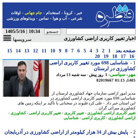
-
-
-
-
خبر
کرونا
استخدام
جام جهانی
اوقات
-
-
-
شرعی
آب و هوا
تماس
ویدئوهای ورزشی
10:34 | 1405/5/16
ار تغییر کاربری اراضی کشاورزی
سرویسها
حه بعد
1
2
3
4
5
6
7
8
9
10
11
12
13
14
15
20
19
18
17
شناسایی 698 مورد تغییر کاربری اراضی
اورزی در لرستان
ر
-
سیاسی
-
3 روز پیش - سه شنبه 13 مرداد
82019667
1405
ر امور اراضی سازمان جهاد کشاورزی لرستان از
شناسایی 698 مورد تغییر کاربری اراضی کشاورزی در
 استان خبر داد. - علی کردعلیوند در سخنانی با تأکید بر اینکه زمین های
ورزی میراثی گران ...
یر کاربری اراضی کشاورزی
-
تغییر کاربری
-
تغییر کاربری اراضی
-
کشاورزی
-
ضی کشاورزی
-
کاربری اراضی
-
شناسایی
پایش بیش از 34 هزار کیلومتر از اراضی کشاورزی در آذربایجان
بی