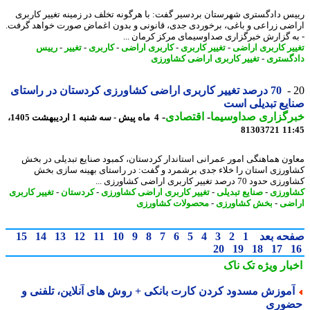
س دادگستری شهرستان بردسیر گفت: با هرگونه تخلف در زمینه تغییر کاربری
ضی زراعی و باغی، برخوردی جدی، قانونی و بدون اغماض صورت خواهد گرفت.
ه گزارش خبرگزاری صداوسیمای مرکز کرمان ...
یر کاربری اراضی
-
تغییر کاربری
-
کاربری اراضی
-
کاربری
-
تغییر
-
رییس
گستری
-
تغییر کاربری اراضی کشاورزی
70 درصد تغییر کاربری اراضی کشاورزی کردستان در راستای
یع تبدیلی است
رگزاری صداوسیما
-
اقتصادی
-
4 ماه پیش - سه شنبه 1 اردیبهشت 1405،
81303721
11
ون هماهنگی امور عمرانی استاندار کردستان، کمبود صنایع تبدیلی در بخش
ورزی استان را خلاء جدی برشمرد و گفت: در راستای بهینه سازی بخش
ود 70 درصد تغییر کاربری اراضی کشاورزی ...
ورزی
-
صنایع تبدیلی
-
تغییر کاربری اراضی کشاورزی
-
کردستان
-
تغییر کاربری
ضی
-
بخش کشاورزی
-
محصولات کشاورزی
حه بعد
1
2
3
4
5
6
7
8
9
10
11
12
13
14
15
20
19
18
17
بار ویژه
تک ناک
موزش مسدود کردن کارت بانکی + روش های آنلاین، تلفنی و
وری