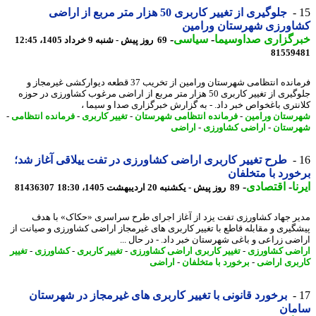
جلوگیری از تغییر کاربری 50 هزار متر مربع از اراضی
اورزی شهرستان ورامین
رگزاری صداوسیما
-
سیاسی
-
69 روز پیش - شنبه 9 خرداد 1405، 12:45
81559
فرمانده انتظامی شهرستان ورامین از تخریب 37 قطعه دیوارکشی غیرمجاز و
جلوگیری از تغییر کاربری 50 هزار متر مربع از اراضی مرغوب کشاورزی در حوزه
نتری باغخواص خبر داد. - به گزارش خبرگزاری صدا و سیما ،
ستان ورامین
-
فرمانده انتظامی شهرستان
-
تغییر کاربری
-
فرمانده انتظامی
-
ستان
-
اراضی کشاورزی
-
اراضی
طرح تغییر کاربری اراضی کشاورزی در تفت ییلاقی آغاز شد؛
ورد با متخلفان
ا
-
اقتصادی
-
89 روز پیش - یکشنبه 20 اردیبهشت 1405، 18:30
81436307
ر جهاد کشاورزی تفت یزد از آغاز اجرای طرح سراسری «حکاک» با هدف
گیری و مقابله قاطع با تغییر کاربری های غیرمجاز اراضی کشاورزی و صیانت از
ضی زراعی و باغی شهرستان خبر داد. - در ﺣﺎل ...
ضی کشاورزی
-
تغییر کاربری اراضی کشاورزی
-
تغییر کاربری
-
کشاورزی
-
تغییر
بری اراضی
-
برخورد با متخلفان
-
اراضی
برخورد قانونی با تغییر کاربری های غیرمجاز در شهرستان
مان