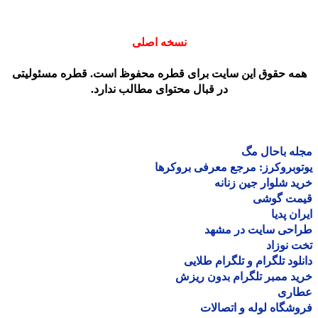
نسخه اصلی
مه حقوق این سایت برای قطره محفوظ است. قطره مسئولیتی
در قبال محتوای مطالب ندارد.
ه باحال مگ
وبروکرز: مرجع معرفی بروکرها
د شلوار جین زنانه
مت گوشی
ان پدیا
احی سایت در مشهد
 نوزاد
لود تلگرام و تلگرام طلایی
د ممبر تلگرام بدون ریزش
اری
شگاه لوله و اتصالات