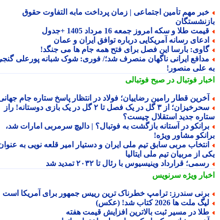
بر مهم تأمین اجتماعی | زمان پرداخت مابه التفاوت حقوق
زنشستگان
یمت طلا و سکه امروز جمعه 16 مرداد 1405 +جدول
دعای رسانه آمریکایی درباره توافق ایران و عمان
اوی: بارسا این فصل برای فتح همه جام ها می جنگد!
دافع ایرانی ناگهان منصرف شد؛/ فوری: شوک شبانه پورعلی گنجی
 علی منصور!
بار فوتبال در صبح فوتبالی
خرین قطار رامین رضاییان؛ فولاد در انتظار پاسخ ستاره جام جهانی
سحرخیزان؛ از ۳ گل در یک فصل تا ۲ گل در یک بازی دوستانه! راز
اره جدید استقلال چیست؟
رانکو در آستانه بازگشت به فوتبال؟ | دالیچ سرمربی امارات شد،
انکو مشاور ویژه!
نتخاب مربی سابق تیم ملی ایران و دستیار امیر قلعه نویی به عنوان
 از مربیان تیم ملی ایتالیا
سمی؛ قرارداد وینیسیوس با رئال تا ۲۰۳۲ تمدید شد
بار ویژه
سرنویس
رنی سندرز: ترامپ خطرناک ترین رییس جمهور برای آمریکا است
یگ ملت ها 2026 کتاب شد! (عکس)
لا در مسیر ثبت بالاترین افزایش قیمت هفته