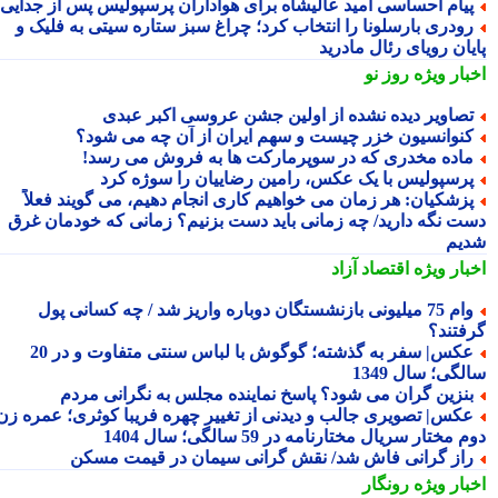
یام احساسی امید عالیشاه برای هواداران پرسپولیس پس از جدایی
ودری بارسلونا را انتخاب کرد؛ چراغ سبز ستاره سیتی به فلیک و
یان رویای رئال مادرید
بار ویژه
روز نو
صاویر دیده نشده از اولین جشن عروسی اکبر عبدی
نوانسیون خزر چیست و سهم ایران از آن چه می شود؟
اده مخدری که در سوپرمارکت ها به فروش می رسد!
رسپولیس با یک عکس، رامین رضاییان را سوژه کرد
زشکیان: هر زمان می خواهیم کاری انجام دهیم، می گویند فعلاً
ت نگه دارید/ چه زمانی باید دست بزنیم؟ زمانی که خودمان غرق
یم
بار ویژه
اقتصاد آزاد
وام 75 میلیونی بازنشستگان دوباره واریز شد / چه کسانی پول
فتند؟
عکس| سفر به گذشته؛ گوگوش با لباس سنتی متفاوت و در 20
گی؛ سال 1349
نزین گران می شود؟ پاسخ نماینده مجلس به نگرانی مردم
کس| تصویری جالب و دیدنی از تغییر چهره فریبا کوثری؛ عمره زن
 مختار سریال مختارنامه در 59 سالگی؛ سال 1404
از گرانی فاش شد/ نقش گرانی سیمان در قیمت مسکن
بار ویژه
رونگار