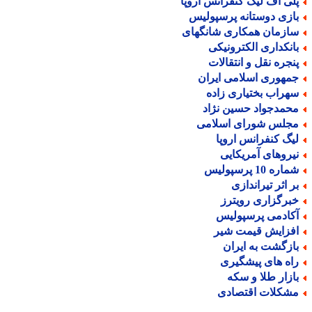
لی آف لیگ کنفرانس اروپا
ازی دوستانه پرسپولیس
ازمان همکاری شانگهای
انکداری الکترونیکی
نجره نقل و انتقالات
مهوری اسلامی ایران
هراب بختیاری زاده
حمدجواد حسین نژاد
جلس شورای اسلامی
یگ کنفرانس اروپا
یروهای آمریکایی
اره 10 پرسپولیس
ر اثر تیراندازی
برگزاری رویترز
کادمی پرسپولیس
فزایش قیمت شیر
ازگشت به ایران
اه های پیشگیری
ازار طلا و سکه
شکلات اقتصادی