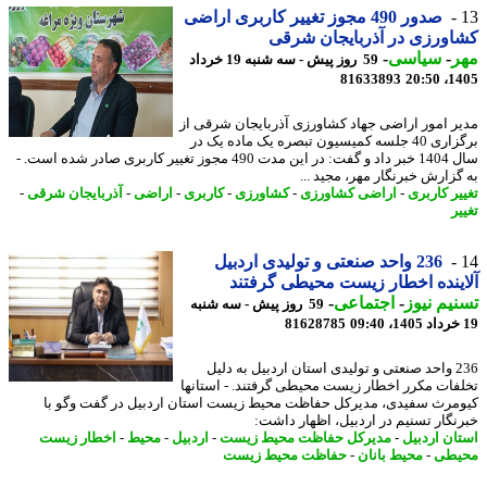
صدور 490 مجوز تغییر کاربری اراضی
ورزی در آذربایجان شرقی
ر
-
سیاسی
-
59 روز پیش - سه شنبه 19 خرداد
81633893
1405
ر امور اراضی جهاد کشاورزی آذربایجان شرقی از
برگزاری 40 جلسه کمیسیون تبصره یک ماده یک در
سال 1404 خبر داد و گفت: در این مدت 490 مجوز تغییر کاربری صادر شده است. -
گزارش خبرنگار مهر، مجید ...
یر کاربری
-
اراضی کشاورزی
-
کشاورزی
-
کاربری
-
اراضی
-
آذربایجان شرقی
-
ر
236 واحد صنعتی و تولیدی اردبیل
ینده اخطار زیست محیطی گرفتند
یم نیوز
-
اجتماعی
-
59 روز پیش - سه شنبه
81628785
236 واحد صنعتی و تولیدی استان اردبیل به دلیل
فات مکرر اخطار زیست محیطی گرفتند. - استانها
مرث سفیدی، مدیرکل حفاظت محیط زیست استان اردبیل در گفت وگو با
نگار تسنیم در اردبیل، اظهار داشت:
ان اردبیل
-
مدیرکل حفاظت محیط زیست
-
اردبیل
-
محیط
-
اخطار زیست
یطی
-
محیط بانان
-
حفاظت محیط زیست