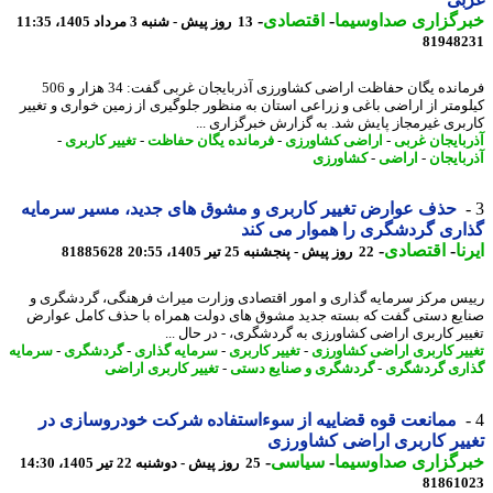
رگزاری صداوسیما
-
اقتصادی
-
13 روز پیش - شنبه 3 مرداد 1405، 11:35
81948
فرمانده یگان حفاظت اراضی کشاورزی آذربایجان غربی گفت: 34 هزار و 506
ومتر از اراضی باغی و زراعی استان به منظور جلوگیری از زمین خواری و تغییر
بری غیرمجاز پایش شد. به گزارش خبرگزاری ...
بایجان غربی
-
اراضی کشاورزی
-
فرمانده یگان حفاظت
-
تغییر کاربری
-
بایجان
-
اراضی
-
کشاورزی
حذف عوارض تغییر کاربری و مشوق های جدید، مسیر سرمایه
ری گردشگری را هموار می کند
ا
-
اقتصادی
-
22 روز پیش - پنجشنبه 25 تیر 1405، 20:55
81885628
س مرکز سرمایه گذاری و امور اقتصادی وزارت میراث فرهنگی، گردشگری و
یع دستی گفت که بسته جدید مشوق های دولت همراه با حذف کامل عوارض
یر کاربری اراضی کشاورزی به گردشگری، - در ﺣﺎل ...
یر کاربری اراضی کشاورزی
-
تغییر کاربری
-
سرمایه گذاری
-
گردشگری
-
سرمایه
ری گردشگری
-
گردشگری و صنایع دستی
-
تغییر کاربری اراضی
ممانعت قوه قضاییه از سوءاستفاده شرکت خودروسازی در
یر کاربری اراضی کشاورزی
رگزاری صداوسیما
-
سیاسی
-
25 روز پیش - دوشنبه 22 تیر 1405، 14:30
81861