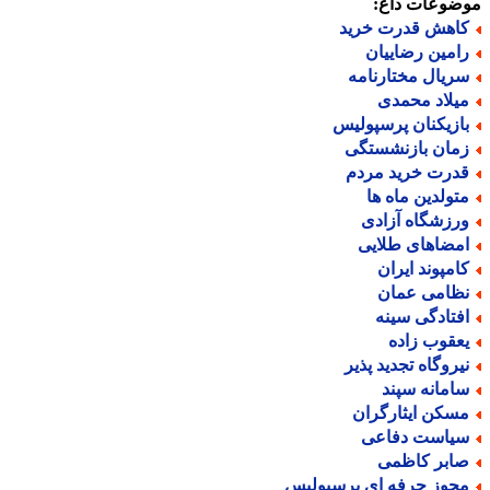
ضوعات داغ:
اهش قدرت خرید
امین رضاییان
ریال مختارنامه
یلاد محمدی
ازیکنان پرسپولیس
مان بازنشستگی
درت خرید مردم
تولدین ماه ها
رزشگاه آزادی
مضاهای طلایی
امپوند ایران
ظامی عمان
فتادگی سینه
عقوب زاده
یروگاه تجدید پذیر
امانه سپند
سکن ایثارگران
یاست دفاعی
ابر کاظمی
جوز حرفه ای پرسپولیس