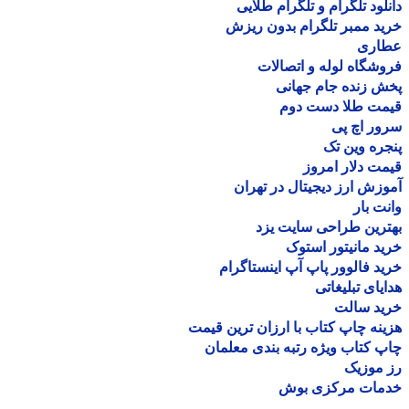
لود تلگرام و تلگرام طلایی
د ممبر تلگرام بدون ریزش
اری
شگاه لوله و اتصالات
 زنده جام جهانی
مت طلا دست دوم
ر اچ پی
ره وین تک
ت دلار امروز
زش ارز دیجیتال در تهران
ت بار
رین طراحی سایت یزد
د مانیتور استوک
د فالوور پاپ آپ اینستاگرام
یای تبلیغاتی
ید سالت
نه چاپ کتاب با ارزان ترین قیمت
 کتاب ویژه رتبه بندی معلمان
موزیک
مات مرکزی بوش