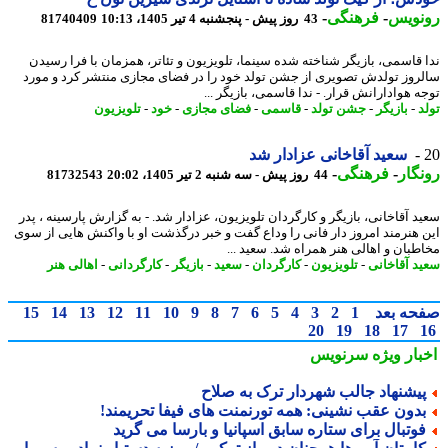
نویس
-
فرهنگی
-
43 روز پیش - پنجشنبه 4 تیر 1405، 10:13
81740409
 قاسمی، بازیگر شناخته شده سینما، تلویزیون و تئاتر، همزمان با فرا رسیدن
روز تولدش تصویری از جشن تولد خود را در فضای مجازی منتشر کرد و مورد
ه هوادارانش قرار. - ندا قاسمی، بازیگر ...
د
-
بازیگر
-
جشن تولد
-
قاسمی
-
فضای مجازی
-
خود
-
تلویزیون
سعید آقاخانی عزادار شد
گار
-
فرهنگی
-
44 روز پیش - سه شنبه 2 تیر 1405، 20:02
81732543
د آقاخانی، بازیگر و کارگردان تلویزیون، عزادار شد. - به گزارش پارسینه ، پدر
 هنرمند امروز دار فانی را وداع گفت و خبر درگذشت او با واکنش هایی از سوی
طبان و اهالی هنر همراه شد. سعید ...
د آقاخانی
-
تلویزیون
-
کارگردان
-
سعید
-
بازیگر
-
کارگردانی
-
اهالی هنر
حه بعد
1
2
3
4
5
6
7
8
9
10
11
12
13
14
15
20
19
18
17
بار ویژه
سرنویس
یشنهاد جالب شهردار ترک به صلاح
دون عقب نشینی: همه تورنمنت های فیفا تحریمند!
وتبال برای ستاره سابق اسپانیا و بارسا می گرید