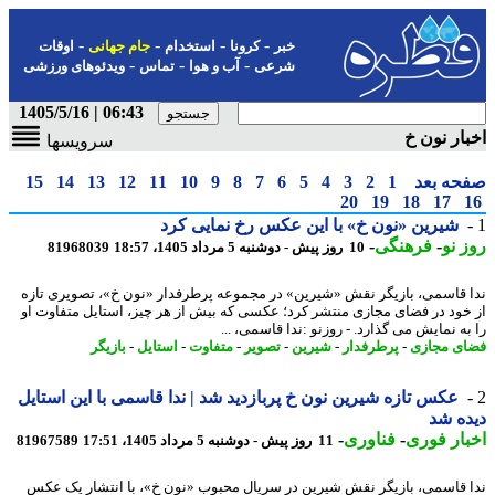
-
-
-
-
خبر
کرونا
استخدام
جام جهانی
اوقات
-
-
-
شرعی
آب و هوا
تماس
ویدئوهای ورزشی
06:43 | 1405/5/16
ار نون خ
سرویسها
حه بعد
1
2
3
4
5
6
7
8
9
10
11
12
13
14
15
20
19
18
17
شیرین «نون خ» با این عکس رخ نمایی کرد
 نو
-
فرهنگی
-
10 روز پیش - دوشنبه 5 مرداد 1405، 18:57
81968039
 قاسمی، بازیگر نقش «شیرین» در مجموعه پرطرفدار «نون خ»، تصویری تازه
خود در فضای مجازی منتشر کرد؛ عکسی که بیش از هر چیز، استایل متفاوت او
به نمایش می گذارد. - روزنو :ندا قاسمی، ...
ی مجازی
-
پرطرفدار
-
شیرین
-
تصویر
-
متفاوت
-
استایل
-
بازیگر
عکس تازه شیرین نون خ پربازدید شد | ندا قاسمی با این استایل
ه شد
ار فوری
-
فناوری
-
11 روز پیش - دوشنبه 5 مرداد 1405، 17:51
81967589
 قاسمی، بازیگر نقش شیرین در سریال محبوب «نون خ»، با انتشار یک عکس