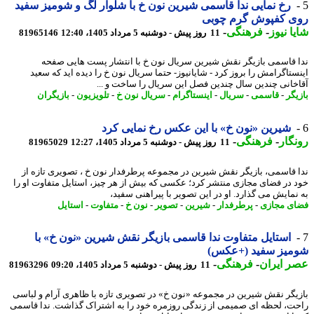
رخ نمایی ندا قاسمی شیرین نون خ با شلوار لگ و شومیز سفید
ی کفپوش گرم چوبی
ا نیوز
-
فرهنگی
-
11 روز پیش - دوشنبه 5 مرداد 1405، 12:40
81965146
 قاسمی بازیگر نقش شیرین سریال نون خ با انتشار پست هایی صفحه
ستاگرامش را بروز کرد - شایانیوز- حتما سریال نون خ را دیده اید که سعید
خانی چندین سال چندین فصل این سریال را ساخت و ...
یگر
-
قاسمی
-
سریال
-
اینستاگرام
-
سریال نون خ
-
تلویزیون
-
بازیگران
شیرین «نون خ» با این عکس رخ نمایی کرد
گار
-
فرهنگی
-
11 روز پیش - دوشنبه 5 مرداد 1405، 12:27
81965029
 قاسمی، بازیگر نقش شیرین در مجموعه پرطرفدار نون خ ، تصویری تازه از
 در فضای مجازی منتشر کرد؛ عکسی که بیش از هر چیز، استایل متفاوت او را
نمایش می گذارد. او در این تصویر با پیراهنی سفید،
ی مجازی
-
پرطرفدار
-
شیرین
-
تصویر
-
نون خ
-
متفاوت
-
استایل
استایل متفاوت ندا قاسمی بازیگر نقش شیرین «نون خ» با
میز سفید (+عکس)
 ایران
-
فرهنگی
-
11 روز پیش - دوشنبه 5 مرداد 1405، 09:20
81963296
یگر نقش شیرین در مجموعه «نون خ» در تصویری تازه با ظاهری آرام و لباسی
ت، لحظه ای صمیمی از زندگی روزمره خود را به اشتراک گذاشت. ندا قاسمی