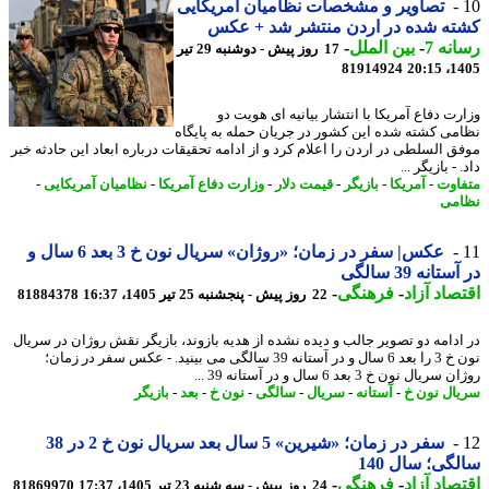
تصاویر و مشخصات نظامیان آمریکایی
ته شده در اردن منتشر شد + عکس
نه 7
-
بین الملل
-
17 روز پیش - دوشنبه 29 تیر
81914924
1405
رت دفاع آمریکا با انتشار بیانیه ای هویت دو
می کشته شده این کشور در جریان حمله به پایگاه
ق السلطی در اردن را اعلام کرد و از ادامه تحقیقات درباره ابعاد این حادثه خبر
 - بازیگر ...
اوت
-
آمریکا
-
بازیگر
-
قیمت دلار
-
وزارت دفاع آمریکا
-
نظامیان آمریکایی
-
می
عکس| سفر در زمان؛ «روژان» سریال نون خ 3 بعد 6 سال و
تانه 39 سالگی
صاد آزاد
-
فرهنگی
-
22 روز پیش - پنجشنبه 25 تیر 1405، 16:37
81884378
ادامه دو تصویر جالب و دیده نشده از هدیه بازوند، بازیگر نقش روژان در سریال
نون خ 3 را بعد 6 سال و در آستانه 39 سالگی می بینید. - عکس سفر در زمان؛
یال نون خ 3 بعد 6 سال و در آستانه 39 ...
ال نون خ
-
آستانه
-
سریال
-
سالگی
-
نون خ
-
بعد
-
بازیگر
سفر در زمان؛ «شیرین» 5 سال بعد سریال نون خ 2 در 38
گی؛ سال 140
صاد آزاد
-
فرهنگی
-
24 روز پیش - سه شنبه 23 تیر 1405، 17:37
81869970