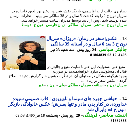
ویری جالب از ندا قاسمی، بازیگر نقش شیرین، دختر نورالدین خانزاده در
سریال نون خ 2 را بعد گذشت 5 سال و در 38 سالگی می بینید. - نظرات ارسال
 توسط شما، پس از تایید توسط مدیران سایت منتشر خواهد شد.
ال نون خ
-
منتشر
-
سریال
-
سالگی
-
زبان فارسی
-
نون خ
-
توسط
عکس| سفر در زمان؛ «روژان» سریال
ال و در آستانه 39 سالگی
بتر
-
سیاسی
-
24 روز پیش - سه شنبه 23 تیر
81864839
1405
ع خبر مسئولیت این خبر با سایت منبع و جالبتر در
ل آن مسئولیتی ندارد. خواهشمندیم در صورت
د هرگونه مشکل در محتوای آن، در نظرات همین خبر گزارش دهید تا اصلاح
د. - عکس سفر در زمان؛ ...
ال نون خ
-
آستانه
-
سریال
-
سالگی
-
ولی
-
نون خ
-
خبر
حواشی چهره های سینما و تلویزیون | قاب صمیمی سپیده
وردی در کنار پدر، مادر و تنها پسرش؛ عکس خانوادگی بازیگر
4» وایرال شد
یشه معاصر
-
فرهنگی
-
29 روز پیش - پنجشنبه 18 تیر 1405، 09:53
81832