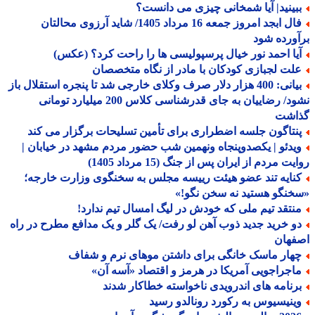
بینید| آیا شمخانی چیزی می دانست؟
فال ابجد امروز جمعه 16 مرداد 1405/ شاید آرزوی محالتان
ورده شود
یا احمد نور خیال پرسپولیسی ها را راحت کرد؟ (عکس)
لت لجبازی کودکان با مادر از نگاه متخصصان
بیانی: 400 هزار دلار صرف وکلای خارجی شد تا پنجره استقلال باز
نشود/ رضاییان به جای قدرشناسی کلاس 200 میلیارد تومانی
اشت
نتاگون جلسه اضطراری برای تأمین تسلیحات برگزار می کند
یدئو | یکصدوپنجاه ونهمین شب حضور مردم مشهد در خیابان |
ت مردم از ایران پس از جنگ (15 مرداد 1405)
نایه تند عضو هیئت رییسه مجلس به سخنگوی وزارت خارجه؛
نگو هستید نه سخن نگو!»
نتقد تیم ملی که خودش در لیگ امسال تیم ندارد!
و خرید جدید ذوب آهن لو رفت/ یک گلر و یک مدافع مطرح در راه
فهان
هار ماسک خانگی برای داشتن موهای نرم و شفاف
اجراجویی آمریکا در هرمز و اقتصاد «آسه آن»
رنامه های اندرویدی ناخواسته خطاکار شدند
ینیسیوس به رکورد رونالدو رسید