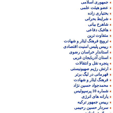
مهوری اسلامی
ضو هیئت علمی
ختیاری زاده
رایط بحرانی
اهرخ بیانی
افبک دفاعی
تفاوت ترین
رویج فرهنگ ایثار و شهادت
ییس پلیس امنیت اقتصادی
ستاندار خراسان رضوی
ستان آذربایجان غربی
نجره نقل و انتقالات
رتش رژیم صهیونیستی
هرمانی در لیگ برتر
رهنگ ایثار و شهادت
حمدجواد حسین نژاد
اره 10 پرسپولیس
ارانه های انرژی
ییس جمهور ترکیه
ردار حسین رحیمی