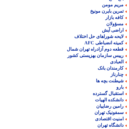
ریم مومن
مرین بایرن مونیخ
افه بازار
سؤولان
راضی آیش
ایحه شوراهای حل اختلاف
میته انضباطی AFC
طعه دوم آزادراه تهران شمال
ییس سازمان بهزیستی کشور
لعبادی
ارمندان بانک
نارناز
یطنت بچه ها
ارو
ستقبال گسترده
انشکده الهیات
امین رضاییان
مفونیک تهران
منیت اقتصادی
انشگاه تهران