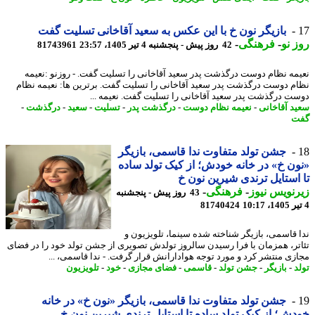
بازیگر نون خ با این عکس به سعید آقاخانی تسلیت گفت
 نو
-
فرهنگی
-
42 روز پیش - پنجشنبه 4 تیر 1405، 23:57
81743961
مه نظام دوست درگذشت پدر سعید آقاخانی را تسلیت گفت. - روزنو :نعیمه
م دوست درگذشت پدر سعید آقاخانی را تسلیت گفت. برترین ها: نعیمه نظام
ت درگذشت پدر سعید آقاخانی را تسلیت گفت. نعیمه ...
د آقاخانی
-
نعیمه نظام دوست
-
درگذشت پدر
-
تسلیت
-
سعید
-
درگذشت
-
ت
جشن تولد متفاوت ندا قاسمی، بازیگر
ن خ» در خانه خودش؛ از کیک تولد ساده
استایل ترندی شیرین نون خ
نویس نیوز
-
فرهنگی
-
43 روز پیش - پنجشنبه
81740424
 قاسمی، بازیگر شناخته شده سینما، تلویزیون و
تر، همزمان با فرا رسیدن سالروز تولدش تصویری از جشن تولد خود را در فضای
زی منتشر کرد و مورد توجه هوادارانش قرار گرفت. - ندا قاسمی، ...
د
-
بازیگر
-
جشن تولد
-
قاسمی
-
فضای مجازی
-
خود
-
تلویزیون
جشن تولد متفاوت ندا قاسمی، بازیگر «نون خ» در خانه
ش؛ از کیک تولد ساده تا استایل ترندی شیرین نون خ