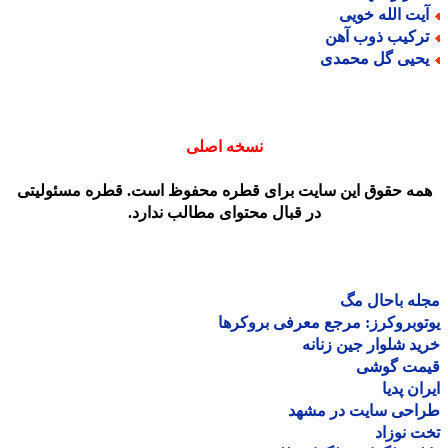
یت الله خویی
رکیب ذوب آهن
حیی گل محمدی
نسخه اصلی
مه حقوق این سایت برای قطره محفوظ است. قطره مسئولیتی
در قبال محتوای مطالب ندارد.
ه باحال مگ
وبروکرز: مرجع معرفی بروکرها
د شلوار جین زنانه
مت گوشی
ان پدیا
احی سایت در مشهد
 نوزاد