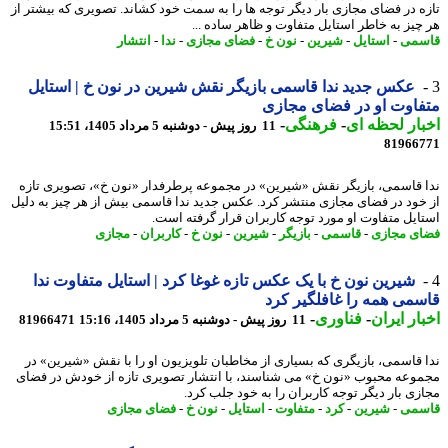
ه در فضای مجازی بار دیگر توجه ها را به سمت خود کشاند. تصویری که بیشتر از
چیز به خاطر استایل متفاوت و ظاهر ساده ...
سمی
-
استایل
-
شیرین
-
نون خ
-
فضای مجازی
-
ندا
-
انتشار
عکس جدید ندا قاسمی بازیگر نقش شیرین در نون خ | استایل
اوت او در فضای مجازی
ار لحظه ای
-
فرهنگی
-
11 روز پیش - دوشنبه 5 مرداد 1405، 15:51
81966
 قاسمی، بازیگر نقش «شیرین» در مجموعه پرطرفدار «نون خ»، تصویری تازه
خود در فضای مجازی منتشر کرد. عکس جدید ندا قاسمی بیش از هر چیز به دلیل
ایل متفاوت او مورد توجه کاربران قرار گرفته است.
ی مجازی
-
قاسمی
-
بازیگر
-
شیرین
-
نون خ
-
کاربران
-
مجازی
شیرین نون خ با یک عکس تازه غوغا کرد | استایل متفاوت ندا
می همه را غافلگیر کرد
ار ایران
-
فناوری
-
11 روز پیش - دوشنبه 5 مرداد 1405، 15:16
81966471
 قاسمی، بازیگری که بسیاری از مخاطبان تلویزیون او را با نقش «شیرین» در
وعه محبوب «نون خ» می شناسند، با انتشار تصویری تازه از خودش در فضای
زی بار دیگر توجه کاربران را به خود جلب کرد.
سمی
-
شیرین
-
کرد
-
متفاوت
-
استایل
-
نون خ
-
فضای مجازی