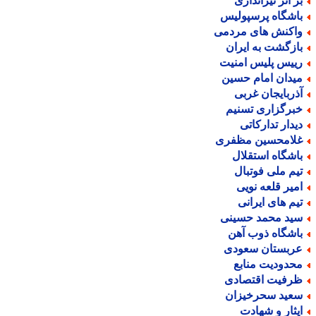
ر اثر تیراندازی
اشگاه پرسپولیس
اکنش های مردمی
ازگشت به ایران
ییس پلیس امنیت
یدان امام حسین
ذربایجان غربی
برگزاری تسنیم
یدار تدارکاتی
لامحسین مظفری
اشگاه استقلال
یم ملی فوتبال
میر قلعه نویی
یم های ایرانی
ید محمد حسینی
اشگاه ذوب آهن
ربستان سعودی
حدودیت منابع
رفیت اقتصادی
عید سحرخیزان
یثار و شهادت