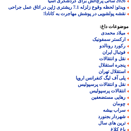
الی پرچالش برای گردشگری آسیا
دئو| لحظه وقوع زلزله 7.1 ریشتری ژاپن در اتاق عمل جراحی
قشه پولشویی در پوشش مهاجرت به کانادا!
ضوعات داغ:
یلاد محمدی
رکستر سمفونیک
کورد رونالدو
وتبال ایران
قل و انتقالات
نجره استقلال
ستقلال تهران
لی آف لیگ کنفرانس اروپا
قل و انتقالات پرسپولیس
نتقالات پرسپولیس
هایی مستضعفین
ومان
راب بیشه
هردار بجنورد
رین های سال
اغ کلاغ