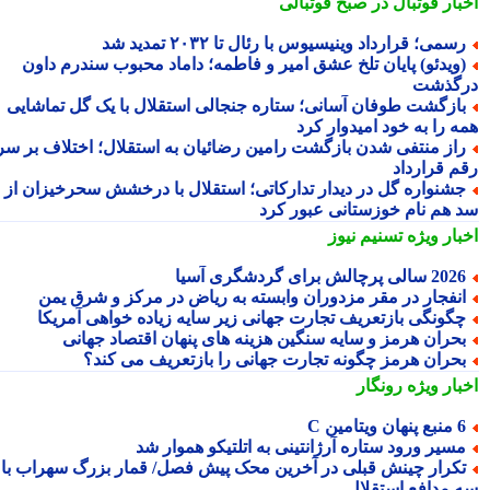
بار فوتبال در صبح فوتبالی
سمی؛ قرارداد وینیسیوس با رئال تا ۲۰۳۲ تمدید شد
ویدئو) پایان تلخ عشق امیر و فاطمه؛ داماد محبوب سندرم داون
گذشت
ازگشت طوفان آسانی؛ ستاره جنجالی استقلال با یک گل تماشایی
ه را به خود امیدوار کرد
از منتفی شدن بازگشت رامین رضائیان به استقلال؛ اختلاف بر سر
م قرارداد
شنواره گل در دیدار تدارکاتی؛ استقلال با درخشش سحرخیزان از
 هم نام خوزستانی عبور کرد
بار ویژه
تسنیم نیوز
2 سالی پرچالش برای گردشگری آسیا
نفجار در مقر مزدوران وابسته به ریاض در مرکز و شرق یمن
گونگی بازتعریف تجارت جهانی زیر سایه زیاده خواهی آمریکا
حران هرمز و سایه سنگین هزینه های پنهان اقتصاد جهانی
حران هرمز چگونه تجارت جهانی را بازتعریف می کند؟
بار ویژه
رونگار
 پنهان ویتامین C
سیر ورود ستاره آرژانتینی به اتلتیکو هموار شد
کرار چینش قبلی در آخرین محک پیش فصل/ قمار بزرگ سهراب با
 مدافع استقلال