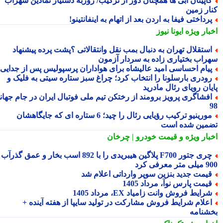
اپیتان آبی ها همچنان دور از ترکیب/ روزبه دستیار نمادین سهراب
ار زمین
رداختی فیفا به اردن بعد از اتهام به اینفانتینو!
بار ویژه
ایونا نیوز
ستقلال تهران به دنبال بمب نقل وانتقالاتی ؟پشت پرده پیشنهاد
راب بختیاری زاده به سردار آزمون
یام احساسی امید عالیشاه برای هواداران پرسپولیس پس از جدایی
ودری بارسلونا را انتخاب کرد؛ چراغ سبز ستاره سیتی به فلیک و
یان رویای رئال مادرید
فشاگری پرویز برومند از رختکن تیم ملی فوتبال ایران در جام جهانی
مورینیو ترکیب رؤیایی رئال را چید؛ 6 ستاره ای که جایگاهشان
مین شده است
بار ویژه
و قیمت خودرو | چرخان
چری جتور F700 پلاگین هیبریدی را با 892 اسب بخار و عمق گذرآب
 معرفی کرد
یمت جدید بنزین سوپر وارداتی اعلام شد
یمت پارس نوآ، مرداد 1405
رایط فروش وانت زامیاد EX، مرداد 1405
علام شرایط فروش مشارکت در تولید سایپا از هفته آینده +
شنامه