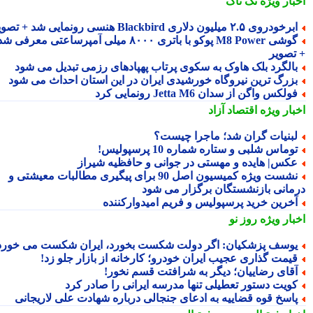
بار ویژه
تک ناک
رخودروی ۲.۵ میلیون دلاری Blackbird هنسی رونمایی شد + تصویر
گوشی M8 Power پوکو با باتری ۸۰۰۰ میلی آمپرساعتی معرفی شد
تصویر
الگرد بلک هاوک به سکوی پرتاب پهپادهای رزمی تبدیل می شود
زرگ ترین نیروگاه خورشیدی ایران در این استان احداث می شود
ولکس واگن از سدان Jetta M6 رونمایی کرد
بار ویژه
اقتصاد آزاد
بنیات گران شد؛ ماجرا چیست؟
وماس شلبی و ستاره شماره 10 پرسپولیس!
کس| هایده و مهستی در جوانی و حافظیه شیراز
نشست ویژه کمیسیون اصل 90 برای پیگیری مطالبات معیشتی و
مانی بازنشستگان برگزار می شود
خرین خرید پرسپولیس و فریم امیدوارکننده
بار ویژه
روز نو
وسف پزشکیان: اگر دولت شکست بخورد، ایران شکست می خورد
یمت گذاری عجیب ایران خودرو؛ کارخانه از بازار جلو زد!
قای رضاییان؛ دیگر به شرافتت قسم نخور!
ویت دستور تعطیلی تنها مدرسه ایرانی را صادر کرد
اسخ قوه قضاییه به ادعای جنجالی درباره شهادت علی لاریجانی