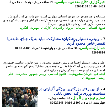
رگزاری دفاع مقدس
-
سیاسی
-
20 ساعت پیش - پنجشنبه 15 مرداد
82034108
1405
ایه راهبردی فراجا، نیروی انسانی مهارتی است؛ سرمایه ای که با آموزش
مر، ارتقای مهارت های تخصصی، توجه به کرامت کارکنان و تقویت انگیزه های
تی، - گروه استان های دفاع پرس - سرهنگ ...
وی انسانی
-
سرمایه
-
نیروی
-
راهبردی
-
کارکنان
-
مهارت
-
انگیزه
ربیعی، دستیار پزشکیان: مشارکت، نباید به یک جناح، طبقه یا
یر خاص محدود گردد
اران
-
سیاسی
-
36 ساعت پیش - چهارشنبه 14 مرداد 1405، 18:00
82030
 ربیعی، دستیار اجتماعی رییس جمهور نوشت: از متن قانون اساسی جمهوری
امی چنین برمی آید که شکوفایی جامعه بدون مشارکتِ فراگیرِ همه ی عناصر
ماعی ممکن نیست. - به گزارش جماران، علی ...
ماعی
-
فرمان مشروطیت
-
قانون اساسی
-
رییس جمهور
-
مشارکت
-
علی
عی
-
شهروندان
از بین رفتن بزرگترین ویژگی آکپارتی در
ست ورزی ترکیه- بخش پایانی
یم نیوز
-
بین الملل
-
40 ساعت پیش -
14 مرداد 1405، 14:10
82029248