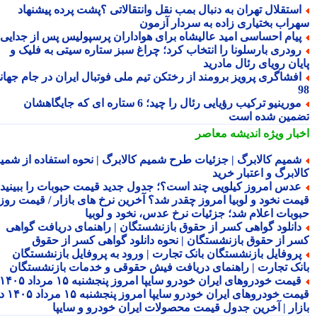
ستقلال تهران به دنبال بمب نقل وانتقالاتی ؟پشت پرده پیشنهاد
راب بختیاری زاده به سردار آزمون
یام احساسی امید عالیشاه برای هواداران پرسپولیس پس از جدایی
ودری بارسلونا را انتخاب کرد؛ چراغ سبز ستاره سیتی به فلیک و
یان رویای رئال مادرید
فشاگری پرویز برومند از رختکن تیم ملی فوتبال ایران در جام جهانی
مورینیو ترکیب رؤیایی رئال را چید؛ 6 ستاره ای که جایگاهشان
مین شده است
بار ویژه
اندیشه معاصر
میم کالابرگ | جزئیات طرح شمیم کالابرگ | نحوه استفاده از شمیم
لابرگ و اعتبار خرید
دس امروز کیلویی چند است؟؛ جدول جدید قیمت حبوبات را ببینید /
مت نخود و لوبیا امروز چقدر شد؟ آخرین نرخ های بازار / قیمت روز
وبات اعلام شد؛ جزئیات نرخ عدس، نخود و لوبیا
انلود گواهی کسر از حقوق بازنشستگان | راهنمای دریافت گواهی
ر از حقوق بازنشستگان | نحوه دانلود گواهی کسر از حقوق
روفایل بازنشستگان بانک تجارت | ورود به پروفایل بازنشستگان
نک تجارت | راهنمای دریافت فیش حقوقی و خدمات بازنشستگان
قیمت خودروهای ایران خودرو سایپا امروز پنجشنبه ۱۵ مرداد ۱۴۰۵ |
قیمت خودروهای ایران خودرو سایپا امروز پنجشنبه ۱۵ مرداد ۱۴۰۵ در
زار | آخرین جدول قیمت محصولات ایران خودرو و سایپا