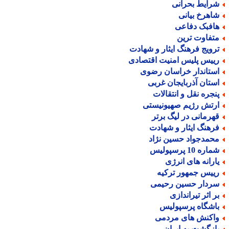
رایط بحرانی
اهرخ بیانی
افبک دفاعی
تفاوت ترین
رویج فرهنگ ایثار و شهادت
ییس پلیس امنیت اقتصادی
ستاندار خراسان رضوی
ستان آذربایجان غربی
نجره نقل و انتقالات
رتش رژیم صهیونیستی
هرمانی در لیگ برتر
رهنگ ایثار و شهادت
حمدجواد حسین نژاد
اره 10 پرسپولیس
ارانه های انرژی
ییس جمهور ترکیه
ردار حسین رحیمی
ر اثر تیراندازی
اشگاه پرسپولیس
اکنش های مردمی
ازگشت به ایران