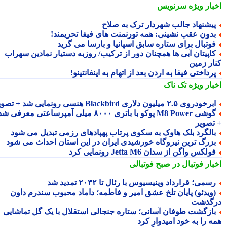
بار ویژه
سرنویس
یشنهاد جالب شهردار ترک به صلاح
دون عقب نشینی: همه تورنمنت های فیفا تحریمند!
وتبال برای ستاره سابق اسپانیا و بارسا می گرید
اپیتان آبی ها همچنان دور از ترکیب/ روزبه دستیار نمادین سهراب
ار زمین
رداختی فیفا به اردن بعد از اتهام به اینفانتینو!
بار ویژه
تک ناک
رخودروی ۲.۵ میلیون دلاری Blackbird هنسی رونمایی شد + تصویر
گوشی M8 Power پوکو با باتری ۸۰۰۰ میلی آمپرساعتی معرفی شد
تصویر
الگرد بلک هاوک به سکوی پرتاب پهپادهای رزمی تبدیل می شود
زرگ ترین نیروگاه خورشیدی ایران در این استان احداث می شود
ولکس واگن از سدان Jetta M6 رونمایی کرد
بار فوتبال در صبح فوتبالی
سمی؛ قرارداد وینیسیوس با رئال تا ۲۰۳۲ تمدید شد
ویدئو) پایان تلخ عشق امیر و فاطمه؛ داماد محبوب سندرم داون
گذشت
ازگشت طوفان آسانی؛ ستاره جنجالی استقلال با یک گل تماشایی
ه را به خود امیدوار کرد