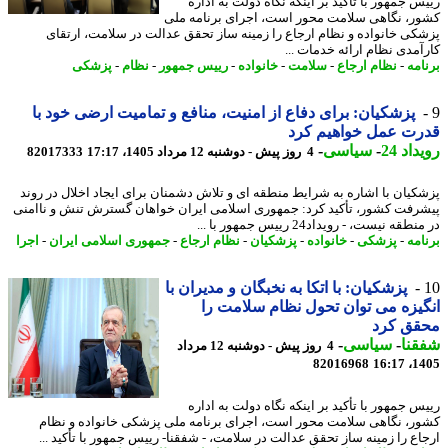
س جمهور با تأکید بر اینکه نگاه دولت به اداره
ر، نگاهی سلامت محور است، اجرای برنامه ملی
کی خانواده و نظام ارجاع را زمینه ساز تحقق عدالت در سلامت، ارتقای
آمدی نظام ارائه خدمات ...
امه
-
نظام ارجاع
-
سلامت
-
خانواده
-
رییس جمهور
-
نظام
-
پزشکی
پزشکیان: برای دفاع از امنیت، منافع و تمامیت ارضی خود با
رت عمل خواهیم کرد
اد 24
-
سیاسی
-
4 روز پیش - دوشنبه 12 مرداد 1405، 17:17
82017333
کیان با اشاره به شرایط منطقه ای و تلاش دشمنان برای ایجاد اخلال در روند
رفت کشور، تأکید کرد: جمهوری اسلامی ایران خواهان گسترش تنش و ناامنی
قه نیست، - رویداد24 رییس جمهور با ...
امه
-
پزشکی
-
خانواده
-
پزشکیان
-
نظام ارجاع
-
جمهوری اسلامی ایران
-
اجرا
پزشکیان: با اتکا به نخبگان و مدیران با
یزه می توان تحول نظام سلامت را
قق کرد
نا
-
سیاسی
-
4 روز پیش - دوشنبه 12 مرداد
82016968
1405
س جمهور با تأکید بر اینکه نگاه دولت به اداره
ر، نگاهی سلامت محور است، اجرای برنامه ملی پزشکی خانواده و نظام
اع را زمینه ساز تحقق عدالت در سلامت، - شفقنا- رییس جمهور با تأکید ...