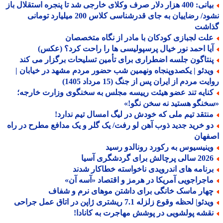
بیانی: 400 هزار دلار صرف وکلای خارجی شد تا پنجره استقلال باز
نشود/ رضاییان به جای قدرشناسی کلاس 200 میلیارد تومانی
اشت
لت لجبازی کودکان با مادر از نگاه متخصصان
یا احمد نور خیال پرسپولیسی ها را راحت کرد؟ (عکس)
نتاگون جلسه اضطراری برای تأمین تسلیحات برگزار می کند
یدئو | یکصدوپنجاه ونهمین شب حضور مردم مشهد در خیابان |
ت مردم از ایران پس از جنگ (15 مرداد 1405)
نایه تند عضو هیئت رییسه مجلس به سخنگوی وزارت خارجه؛
نگو هستید نه سخن نگو!»
نتقد تیم ملی که خودش در لیگ امسال تیم ندارد!
و خرید جدید ذوب آهن لو رفت/ یک گلر و یک مدافع مطرح در راه
فهان
ینیسیوس به رکورد رونالدو رسید
الی پرچالش برای گردشگری آسیا
رنامه های اندرویدی ناخواسته خطاکار شدند
اجراجویی آمریکا در هرمز و اقتصاد «آسه آن»
هار ماسک خانگی برای داشتن موهای نرم و شفاف
دئو| لحظه وقوع زلزله 7.1 ریشتری ژاپن در اتاق عمل جراحی
قشه پولشویی در پوشش مهاجرت به کانادا!