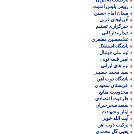
ییس پلیس امنیت
یدان امام حسین
ذربایجان غربی
برگزاری تسنیم
یدار تدارکاتی
لامحسین مظفری
اشگاه استقلال
یم ملی فوتبال
میر قلعه نویی
یم های ایرانی
ید محمد حسینی
اشگاه ذوب آهن
ربستان سعودی
حدودیت منابع
رفیت اقتصادی
عید سحرخیزان
یثار و شهادت
یت الله خویی
رکیب ذوب آهن
حیی گل محمدی