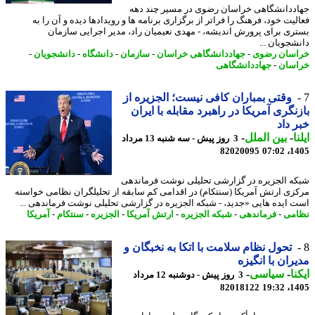
ددانشگاهی خراسان رضوی در مسیر چند دهه
یت خود، فرهنگ را فراتر از برگزاری برنامه ها و رویدادها دیده و آن را به
ری برای پرورش اندیشه، - مهدی نعیمیان راد، مدیر اجرایی سازمان
شجویان ...
سان رضوی
-
جهاددانشگاهی خراسان
-
سازمان
-
دانشگاه
-
دانشجویان
-
سان
-
جهاددانشگاهی
وقتی بمباران کافی نیست؛ الجزیره از
نگری آمریکا در راهبرد مقابله با ایران
 داد
ا
-
بین الملل
-
3 روز پیش - سه شنبه 13 مرداد
82020095
1405
ه الجزیره در گزارشی تحلیلی نوشت فرماندهی
زی ارتش آمریکا (سنتکام) در اقدامی کم سابقه از تحلیلگران نظامی خواسته
 ایده هایی «جدید، - شبکه الجزیره در گزارشی تحلیلی نوشت فرماندهی ...
می
-
فرماندهی
-
شبکه الجزیره
-
ارتش آمریکا
-
الجزیره
-
سنتکام
-
آمریکا
تحول نظام سلامت با اتکا به نخبگان و
ران با انگیزه
نا
-
سیاسی
-
3 روز پیش - دوشنبه 12 مرداد
82018122
1405