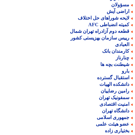
سؤولان
راضی آیش
ایحه شوراهای حل اختلاف
میته انضباطی AFC
طعه دوم آزادراه تهران شمال
ییس سازمان بهزیستی کشور
لعبادی
ارمندان بانک
نارناز
یطنت بچه ها
ارو
ستقبال گسترده
انشکده الهیات
امین رضاییان
مفونیک تهران
منیت اقتصادی
انشگاه تهران
مهوری اسلامی
ضو هیئت علمی
ختیاری زاده