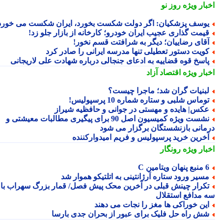
بار ویژه
روز نو
وسف پزشکیان: اگر دولت شکست بخورد، ایران شکست می خورد
یمت گذاری عجیب ایران خودرو؛ کارخانه از بازار جلو زد!
قای رضاییان؛ دیگر به شرافتت قسم نخور!
ویت دستور تعطیلی تنها مدرسه ایرانی را صادر کرد
اسخ قوه قضاییه به ادعای جنجالی درباره شهادت علی لاریجانی
بار ویژه
اقتصاد آزاد
بنیات گران شد؛ ماجرا چیست؟
وماس شلبی و ستاره شماره 10 پرسپولیس!
کس| هایده و مهستی در جوانی و حافظیه شیراز
نشست ویژه کمیسیون اصل 90 برای پیگیری مطالبات معیشتی و
مانی بازنشستگان برگزار می شود
خرین خرید پرسپولیس و فریم امیدوارکننده
بار ویژه
رونگار
 پنهان ویتامین C
سیر ورود ستاره آرژانتینی به اتلتیکو هموار شد
کرار چینش قبلی در آخرین محک پیش فصل/ قمار بزرگ سهراب با
 مدافع استقلال
ین خوراکی ها مغز را نجات می دهند
ش راه حل فلیک برای عبور از بحران جدی بارسا