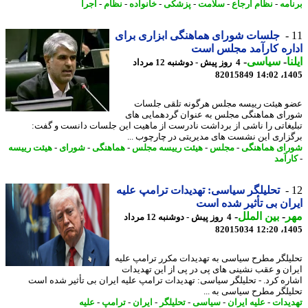
امه
-
نظام ارجاع
-
سلامت
-
پزشکی
-
خانواده
-
نظام
-
اجرا
جلسات شورای هماهنگی ابزاری برای
ره کارآمد مجلس است
ا
-
سیاسی
-
4 روز پیش - دوشنبه 12 مرداد
82015849
1405
 هیئت رییسه مجلس هرگونه تلقی جلسات
ای هماهنگی مجلس به عنوان گردهمایی های
یغاتی را ناشی از برداشت نادرست از ماهیت این جلسات دانست و گفت:
زاری این نشست های مدیریتی در چارچوب ...
ای هماهنگی
-
مجلس
-
هیئت رییسه مجلس
-
هماهنگی
-
شورای
-
هیئت رییسه
رآمد
تحلیلگر سیاسی: تهدیدات ترامپ علیه
ان بی تأثیر شده است
ر
-
بین الملل
-
4 روز پیش - دوشنبه 12 مرداد
82015034
1405
یلگر مطرح سیاسی به تهدیدات مکرر ترامپ علیه
ان و عقب نشینی های پی در پی از این تهدیدات
ره کرد. - تحلیلگر سیاسی: تهدیدات ترامپ علیه ایران بی تأثیر شده است
یلگر مطرح سیاسی به ...
یدات
-
علیه ایران
-
سیاسی
-
تحلیلگر
-
ایران
-
ترامپ
-
علیه