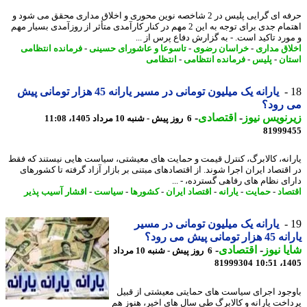
حرفه ای گرایی پلیس در 2 شاخصه نوین محوری و اخلاق مداری محقق می شود و
اهتمام جدی برای توجه به این 2 مهم در کنار کارآمدی متأثر از روزآمدی بسیار مهم
ورد تاکید است. - به گزارش دفاع پرس از ...
اق مداری
-
خراسان رضوی
-
تاسوعا و عاشورای حسینی
-
فرمانده انتظامی
ان
-
پلیس
-
فرمانده انتظامی
-
انتظامی
یارانه یک میلیون تومانی در مسیر یارانه 45 هزار تومانی پیش
 رود؟
نویس نیوز
-
اقتصادی
-
6 روز پیش - شنبه 10 مرداد 1405، 11:08
81999
انه، کالابرگ، کنترل قیمت و حمایت های معیشتی، سیاست هایی نیستند که فقط
اقتصاد ایران اجرا شوند. از اقتصادهای مبتنی بر بازار آزاد گرفته تا کشورهای
ای نظام های رفاهی گسترده، - ...
صاد
-
حمایت
-
یارانه
-
اقتصاد ایران
-
کشورها
-
سیاست
-
اقشار آسیب پذیر
یارانه یک میلیون تومانی در مسیر
 تومانی پیش می رود؟
ا نیوز
-
اقتصادی
-
6 روز پیش - شنبه 10 مرداد
81999304
1405
جود اجرای سیاست های حمایتی معیشتی از قبیل
اخت یارانه و کالابرگ طی سال های اخیر، هنوز هم