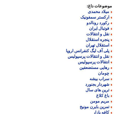
ضوعات داغ:
یلاد محمدی
رکستر سمفونیک
کورد رونالدو
وتبال ایران
قل و انتقالات
نجره استقلال
ستقلال تهران
لی آف لیگ کنفرانس اروپا
قل و انتقالات پرسپولیس
نتقالات پرسپولیس
هایی مستضعفین
ومان
راب بیشه
هردار بجنورد
رین های سال
اغ کلاغ
ریم مومن
مرین بایرن مونیخ
افه بازار