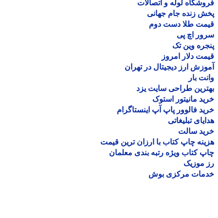
شگاه لوله و اتصالات
 زنده جام جهانی
مت طلا دست دوم
ر اچ پی
ره وین تک
ت دلار امروز
زش ارز دیجیتال در تهران
ت بار
رین طراحی سایت یزد
د مانیتور استوک
د فالوور پاپ آپ اینستاگرام
یای تبلیغاتی
ید سالت
نه چاپ کتاب با ارزان ترین قیمت
 کتاب ویژه رتبه بندی معلمان
موزیک
مات مرکزی بوش