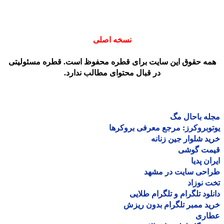
نسخه اصلی
مه حقوق این سایت برای قطره محفوظ است. قطره مسئولیتی
در قبال محتوای مطالب ندارد.
ه باحال مگ
وبروکرز: مرجع معرفی بروکرها
د شلوار جین زنانه
مت گوشی
ان پدیا
احی سایت در مشهد
 نوزاد
لود تلگرام و تلگرام طلایی
د ممبر تلگرام بدون ریزش
اری