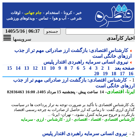
-
-
-
-
خبر
کرونا
استخدام
جام جهانی
اوقات
-
-
-
شرعی
آب و هوا
تماس
ویدئوهای ورزشی
06:37 | 1405/5/16
ار کارآمدی
سرویسها
کارشناس اقتصادی: بازگشت ارز صادراتی مهم تر از جذب
رزهای خانگی است
نیروی انسانی سرمایه راهبردی اقتدار پلیس
حه بعد
1
2
3
4
5
6
7
8
9
10
11
12
13
14
15
20
19
18
17
کارشناس اقتصادی: بازگشت ارز صادراتی مهم تر از جذب
زهای خانگی است
ا
-
اقتصادی
-
14 ساعت پیش - پنجشنبه 15 مرداد 1405، 16:00
82036463
کارشناس اقتصادی با تأکید بر ضرورت توجه به تراز پرداخت ها در سیاست
ری ارزی گفت: تا زمانی که ارز حاصل از صادرات به چرخه رسمی اقتصاد
گردد و خروج سرمایه کنترل نشود، - تهران- ایرنا- ...
شناس اقتصادی
-
اقتصاد
-
اقتصادی
-
ارز
-
کارشناس
-
ارزی
-
سرمایه
نیروی انسانی سرمایه راهبردی اقتدار پلیس