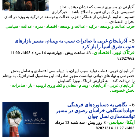
ارتی در مسیری نیست که نشان دهنده اتخاذ
یمی بزرگ برای تغییر و اصلاح باشد. - خبرگزاری
یم ، تداوم نارضایتی از عملکرد حزب عدالت و توسعه در ترکیه به ویژه در اثنای
ان اقتصادی، ...
 عدالت و توسعه
-
ترکیه
-
عدالت و توسعه
-
اقتصاد
-
نمره
-
عدالت
-
سیاسی
آذربایجان غربی با صادرات سیب به ویتنام، مسیر بازارهای
ب شرق آسیا را باز کرد
اک نیوز
-
اقتصادی
-
43 ساعت پیش - چهارشنبه 14 مرداد 1405، 11:00
82027
بایجان غربی، قطب تولید سیب ایران، با دیپلماسی اقتصادی و تعامل بخش
صی و نهادهای دولتی توانست مجوز صادرات این محصول استراتژیک به ویتنام
دریافت کند. - به گزارش فرتاک نیوز؛ گشایش ...
بایجان غربی
-
آذربایجان
-
ویتنام
-
معادن و کشاورزی ارومیه
-
باز
-
صادرات
-
ش خصوصی
نگاهی به دستاوردهای فرهنگی
اددانشگاهی خراسان رضوی در مسیر
نمندسازی نسل جوان
نا
-
سیاسی
-
3 روز پیش - سه شنبه 13 مرداد
82021314
1405