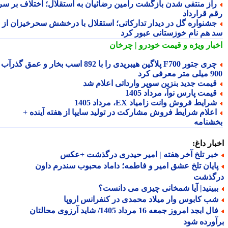
از منتفی شدن بازگشت رامین رضائیان به استقلال؛ اختلاف بر سر
م قرارداد
شنواره گل در دیدار تدارکاتی؛ استقلال با درخشش سحرخیزان از
 هم نام خوزستانی عبور کرد
بار ویژه
و قیمت خودرو | چرخان
چری جتور F700 پلاگین هیبریدی را با 892 اسب بخار و عمق گذرآب
 معرفی کرد
یمت جدید بنزین سوپر وارداتی اعلام شد
یمت پارس نوآ، مرداد 1405
رایط فروش وانت زامیاد EX، مرداد 1405
علام شرایط فروش مشارکت در تولید سایپا از هفته آینده +
شنامه
ار داغ:
بر تلخ آخر هفته | امیر حیدری درگذشت +عکس
ایان تلخ عشق امیر و فاطمه؛ داماد محبوب سندرم داون
گذشت
بینید| آیا شمخانی چیزی می دانست؟
ب کابوس وار میلاد محمدی در کنفرانس اروپا
فال ابجد امروز جمعه 16 مرداد 1405/ شاید آرزوی محالتان
ورده شود