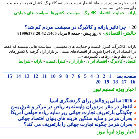
ت خرید مردم در سطح انتظار نیست - یارانه، کالابرگ، کنترل قیمت و حمایت
 معیشتی، سیاست ...
نه
-
حمایت
-
اقتصاد
-
کالابرگ
-
سیاست
-
کشورها
-
سیاست های حمایتی
چرا تاثیر یارانه و کالابرگ در معیشت مردم کم شد؟
بتر
-
اقتصادی
-
6 روز پیش - جمعه 9 مرداد 1405، 20:42
81996373
انه، کالابرگ، کنترل قیمت و حمایت های معیشتی، سیاست هایی نیستند که فقط
اقتصاد ایران اجرا شوند. از اقتصادهای مبتنی بر بازار آزاد گرفته تا کشورهای
ای نظام های رفاهی گسترده، - ...
صاد
-
کالابرگ
-
اقتصاد ایران
-
بازار آزاد
-
کنترل قیمت
-
یارانه
-
شرایط
حه بعد
1
2
3
4
5
6
7
8
9
10
11
12
13
14
15
20
19
18
17
بار ویژه
تسنیم نیوز
2 سالی پرچالش برای گردشگری آسیا
نفجار در مقر مزدوران وابسته به ریاض در مرکز و شرق یمن
گونگی بازتعریف تجارت جهانی زیر سایه زیاده خواهی آمریکا
حران هرمز و سایه سنگین هزینه های پنهان اقتصاد جهانی
حران هرمز چگونه تجارت جهانی را بازتعریف می کند؟
بار ویژه
ایونا نیوز