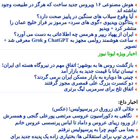
هوش مصنوعی ۱۶ ویروس جدید ساخت که هرگز در طبیعت وجود
شته اند
یا وقوع سیلاب های سنگین در پاییز صحت دارد؟
نتاگون ویدیوی «گوی های سرد» مرموز بر فراز خلیج عمان را
تشر کرد + ویدیو
یران از پهپاد ریپر و هرمس چه اطلاعاتی به دست می آورد؟
ساعت هوشمند رولمی مجهز به ChatGPT و Grok معرفی شد +
ویر
بار ویژه
ایونا نیوز
ازگشت روس ها به بوشهر؛ اتفاق مهم در نیروگاه هسته ای ایران!
یسان تیانا با قیمت جدید به بازار آمد
ینی ها دوباره به بازار مسکن ایران برمی گردند؟
و کنسرت بزرگ علی قمصری مجوز گرفتند
تفاق تلخ برای سرمربی لیگ برتری
ار داغ:
لالی لای زرورق در پرسپولیس! (عکس)
گاهی به دکوراسیون عروسی مرتضی پورعلی گنجی و همسرش
ز ورود زیبای عروس و داماد تا لباس پرنسسی عروس خانم
عدا می گویم چرا به پرسپولیس نرفتم
بری توپ برای استقلالی ها/ بختیاری زاده یک پدیده جدید برای