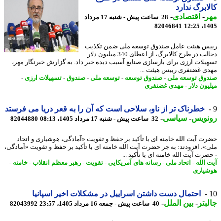
ابرگ ندارد
ر
-
اقتصادی
-
28 ساعت پیش - شنبه 17 مرداد
82046841
1405
س هیئت عامل صندوق توسعه ملی ضمن تکذیب
دخالت در طرح کالابرگ، از اعطای 340 میلیون دلار
یلات ارزی برای بازسازی صنایع آسیب دیده خبر داد. به گزارش خبرنگار مهر،
ی غضنفری رییس هیئت ...
وق توسعه ملی
-
صندوق توسعه
-
توسعه ملی
-
صندوق
-
تسهیلات ارزی
-
ون دلار
-
مهدی غضنفری
خطرناک تر از ناو، سلاحی است که آن را به قعر دریا می فرستد
نویس
-
سیاسی
-
32 ساعت پیش - شنبه 17 مرداد 1405، 08:13
82044880
ت آیت الله خامنه ای با تأکید بر حفظ و تقویت «آمادگی، هوشیاری و اتحاد
»، افزودند: به جز حضرت آیت الله خامنه ای با تأکید بر حفظ و تقویت «آمادگی،
رت آیت الله خامنه ای با تأکید ...
 الله
-
اتحاد ملی
-
رسانه های آمریکایی
-
تقویت
-
رهبر معظم انقلاب
-
خامنه
-
یاری
احتمال دست داشتن اسراییل در مشکلات اخیر اسپانیا
بتر
-
بین الملل
-
40 ساعت پیش - جمعه 16 مرداد 1405، 23:57
82043992