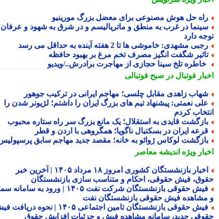
اه حل هوش مصنوعی برای معضل بزرگ مورینیو
ینما در غرب به منطق و ماتریالیسم و در شرق به شهود و عرفان
جه دارد
جبی مشهدی: خاموشی ها تا 2 هفته آینده به حداقل می رسد
اثیر شگفت انگیز مصرف تخم مرغ بر بهبود حافظه
 خاطره تلخ سینا حجازی از مهاجرت برادرش../ویدیو
بار فوتبال در صبح فوتبالی
هاب زاهدی مقابل چلسی؛ مهاجم ایرانی در ترکیب جوهور
لی نعمتی: پیشنهاد تیم های بزرگ ایران را داشتم؛ لژیونر شدن را
تخاب کردم
ازگشت قایدی به استقلال؛ یک مانع بزرگ سر راه ستاره محبوب
رعه ایران در بسکتبال ناگویا؛ همگروهی با اردن و قطر
ازگشت لوکاس ژوائو به خانه؛ مقصد جدید مهاجم سابق پرسپولیس
بار ویژه
اندیشه معاصر
اخبار بازنشستگان کشوری امروز ۱۸ مرداد ۱۴۰۵ | آخرین خبر
وق، فیش حقوقی، احکام و متناسب سازی بازنشستگان
فیش حقوقی بازنشستگان شرکت نفت ۱۴۰۵ | ورود به سامانه سما
مشاهده فیش حقوقی بازنشستگان نفت
فیش حقوقی بازنشستگان تامین اجتماعی ۱۴۰۵ | نحوه دریافت فیش
وقی جدید، سامانه مشاهده فیش و جزئیات افزایش حقوق