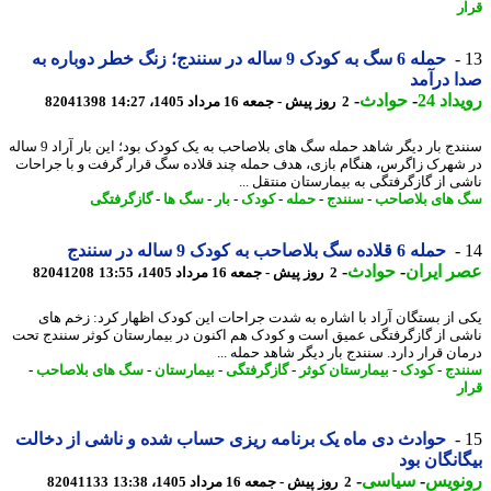
ر
حمله 6 سگ به کودک 9 ساله در سنندج؛ زنگ خطر دوباره به
 درآمد
اد 24
-
حوادث
-
2 روز پیش - جمعه 16 مرداد 1405، 14:27
82041398
سنندج بار دیگر شاهد حمله سگ های بلاصاحب به یک کودک بود؛ این بار آراد 9 ساله
شهرک زاگرس، هنگام بازی، هدف حمله چند قلاده سگ قرار گرفت و با جراحات
ی از گازگرفتگی به بیمارستان منتقل ...
های بلاصاحب
-
سنندج
-
حمله
-
کودک
-
بار
-
سگ ها
-
گازگرفتگی
حمله 6 قلاده سگ بلاصاحب به کودک 9 ساله در سنندج
 ایران
-
حوادث
-
2 روز پیش - جمعه 16 مرداد 1405، 13:55
82041208
 از بستگان آراد با اشاره به شدت جراحات این کودک اظهار کرد: زخم های
ی از گازگرفتگی عمیق است و کودک هم اکنون در بیمارستان کوثر سنندج تحت
ان قرار دارد. سنندج بار دیگر شاهد حمله ...
دج
-
کودک
-
بیمارستان کوثر
-
گازگرفتگی
-
بیمارستان
-
سگ های بلاصاحب
-
ر
حوادث دی ماه یک برنامه ریزی حساب شده و ناشی از دخالت
انگان بود
نویس
-
سیاسی
-
2 روز پیش - جمعه 16 مرداد 1405، 13:38
82041133