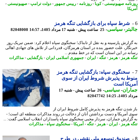
نامه صهیونیستی
-
کوبا
-
روزنامه
-
رییس جمهور
-
دولت ترامپ
-
صهیونیستی
-
یکا
شرط سپاه برای بازگشایی تنگه هرمز
بتر
-
سیاسی
-
25 ساعت پیش - شنبه 17 مرداد 1405، 14:57
82048008
گزارش پارسینه و به نقل از تابناک؛ سخنگوی سپاه اعلام کرد: ضمن تبریک روز
نگار، علت حضور بنده در استان هرمزگان، قدردانی از تلاش های جهادی اهالی
نه در این استان است که در خط مقدم ...
ه هرمز
-
هرمز
-
تنگه
-
ایران
-
جمهوری اسلامی ایران
-
بازگشایی
-
مذاکرات
سخنگوی سپاه: بازگشایی تنگه هرمز
ط به پذیرش شروط ایران از سوی
یکا است
اران
-
سیاسی
-
26 ساعت پیش - شنبه 17
1، 14:25
82047742
 شدن تنگه هرمز به پذیرش کامل شروط ایران از
 آمریکا و دست برداشتن آنان از دخالت در روند مذاکرات منطقه ای است؛ -
گزارش جماران، سردار محبی سخنگوی سپاه پاسداران انقلاب اسلامی گفت: ...
ه هرمز
-
ایران
-
هرمز
-
تنگه
-
آمریکا
-
سخنگوی سپاه
-
مذاکرات
صندوق توسعه ملی نقشی در طرح