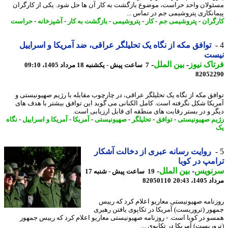
ولان واحد حراست، موضوع بازگشت به کار آن ها حل شود. یکی از کارگران
انکاری پتروشیمی جم در تماس ...
گران
-
پتروشیمی جم
-
کار
-
پتروشیمی
-
بازگشت به کار
-
آشپزخانه
-
حراست
توافق مکه از نگاه یک تحلیلگر عراقی، ضد آمریکا و اسراییل
ست
اک نیوز
-
بین الملل
-
7 ساعت پیش - یکشنبه 18 مرداد 1405، 09:10
82052
فق مکه از نگاه یک تحلیلگر عراقی، در چارچوب مقابله با رژیم صهیونیستی و
یکا شکل نگرفته است. کامل الکنانی می گوید این توافق بیشتر با هدف های
ر و در بستر رقابت های منطقه ای قابل ارزیابی است.
م صهیونیستی
-
توافق
-
تحلیلگر
-
صهیونیستی
-
آمریکا
-
آمریکا و اسراییل
-
نگاه
روایت رسانه عبری از دخالت آشکار
مپ در کوبا
نویس
-
بین الملل
-
19 ساعت پیش - شنبه 17
1، 20:43
82050110
نامه صهیونیستی معاریو اعلام کرد که رییس
ور (تروریست) آمریکا در تکاپوی یافتن رهبری
و در کوبا است. - روزنامه صهیونیستی معاریو اعلام کرد که رییس جمهور
وریست) آمریکا در تکاپوی ...