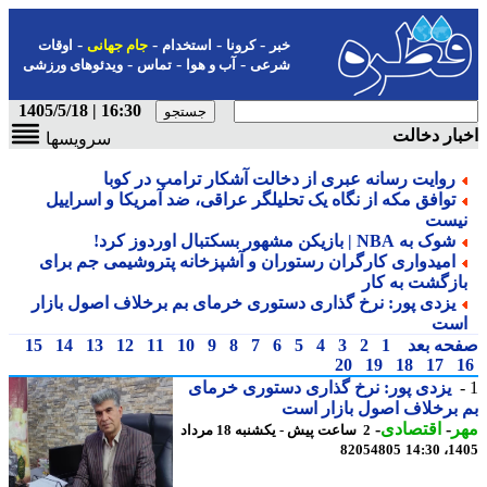
-
-
-
-
خبر
کرونا
استخدام
جام جهانی
اوقات
-
-
-
شرعی
آب و هوا
تماس
ویدئوهای ورزشی
16:30 | 1405/5/18
ار دخالت
سرویسها
روایت رسانه عبری از دخالت آشکار ترامپ در کوبا
توافق مکه از نگاه یک تحلیلگر عراقی، ضد آمریکا و اسراییل
یست
شوک به NBA | بازیکن مشهور بسکتبال اوردوز کرد!
امیدواری کارگران رستوران و آشپزخانه پتروشیمی جم برای
ازگشت به کار
یزدی پور: نرخ گذاری دستوری خرمای بم برخلاف اصول بازار
ست
حه بعد
1
2
3
4
5
6
7
8
9
10
11
12
13
14
15
20
19
18
17
یزدی پور: نرخ گذاری دستوری خرمای
برخلاف اصول بازار است
ر
-
اقتصادی
-
2 ساعت پیش - یکشنبه 18 مرداد
82054805
1405