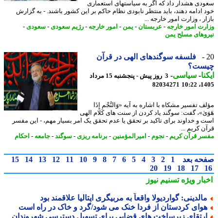
دی هشدار داد که اگر به سیاستهای استعماری
 ادامه دهند، باید منتظر نابودی نظام حاکم بر این کشور باشند. - به گزارش
ر ، وزارت امور خارجه ...
رت امور خارجه
-
عربستان
-
یمن
-
امور خارجه
-
رژیم سعودی
-
سعودی
-
وهای مسلح یمن
فلسفه سوگندهای الهی در قرآن
ست؟
نا
-
سیاسی
-
3 روز پیش - پنجشنبه 15 مرداد
82034271
1405
 تفسیر مشکاه با اشاره به آیه «وَالنَّجْمِ إِذَا
َیٰ»، گفت: سوگند یاد کردن از سنت های کلام الهی
 و خداوند برای تاکید بر تحقق یا عدم تحقق یک امر بسیار مهم، - این مفسر
 کریم ...
ر قرآن کریم
-
نجوم
-
امیرالمؤمنین
-
برنامه ریزی
-
سوگند
-
جامعه
-
احکام
حه بعد
1
2
3
4
5
6
7
8
9
10
11
12
13
14
15
20
19
18
17
بار ویژه
تسنیم نیوز
الدینی: گواردیولا واقعاً به مربیگری ایتالیا علاقمند بود
وای کردستان از فردا خنک می شود/گرد و خاک در راه است
رتقای زیرساخت های قضایی برای تسهیل دسترسی شهروندان