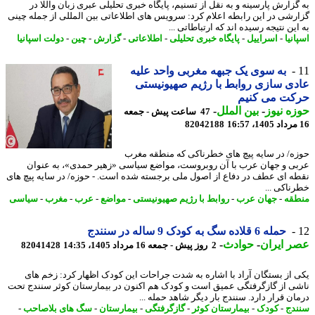
گزارش پارسینه و به نقل از تسنیم، پایگاه خبری تحلیلی عبری زبان واللا در
رشی در این رابطه اعلام کرد: سرویس های اطلاعاتی بین المللی از جمله چینی
ین نتیجه رسیده اند که ارتباطاتی ...
نیا
-
اسراییل
-
پایگاه خبری تحلیلی
-
اطلاعاتی
-
گزارش
-
چین
-
دولت اسپانیا
به سوی یک جبهه مغربی واحد علیه
ی سازی روابط با رژیم صهیونیستی
کت می کنیم
ه نیوز
-
بین الملل
-
47 ساعت پیش - جمعه
82042188
ه/ در سایه پیچ های خطرناکی که منطقه مغرب
ی و جهان عرب با آن روبروست، مواضع سیاسی «زهیر حمدی»، به عنوان
ه ای عطف در دفاع از اصول ملی برجسته شده است. - حوزه/ در سایه پیچ های
ناکی ...
قه
-
جهان عرب
-
روابط با رژیم صهیونیستی
-
مواضع
-
عرب
-
مغرب
-
سیاسی
حمله 6 قلاده سگ به کودک 9 ساله در سنندج
 ایران
-
حوادث
-
2 روز پیش - جمعه 16 مرداد 1405، 14:35
82041428
 از بستگان آراد با اشاره به شدت جراحات این کودک اظهار کرد: زخم های
ی از گازگرفتگی عمیق است و کودک هم اکنون در بیمارستان کوثر سنندج تحت
ان قرار دارد. سنندج بار دیگر شاهد حمله ...
دج
-
کودک
-
بیمارستان کوثر
-
گازگرفتگی
-
بیمارستان
-
سگ های بلاصاحب
-