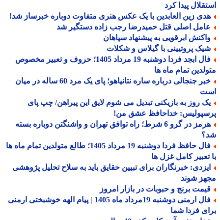
قلال پیدا کرد
دی زین العابدین با یک عکس هنری متفاوت دوباره خبرساز شد!
امل اصلی قتل حمیدرضا رجب زاده دستگیر شد
اکنش ابرقویی به پیشنهاد سپاهان
یک پروتیینی با گیلاس و شکلات
فال ابجد فردا دوشنبه 19 مرداد 1405؛ حروف و تعبیر مخصوص
لدین تمام ماه ها
خبر جنجالی درباره ساره نتانیاهو؛ پای یک مرد 60 ساله در میان
ت
ک روز به بازیکنی تبدیل می شوم لایق این پیراهن/ چپ پای
سپولیس: خداحافظ عشق من!
هرمز در گرو 6 شرط؛ راه توافق تهران و واشنگتن دوباره بسته
؟
فال حافظ فردا دوشنبه 19 مرداد 1405؛ طالع متولدین تمام ماه ها
تعبیر کامل غزل ها
یزدی: خبرنگاران برای تبیین حقایق باید به سلاح تحلیل پژوهشی
هز شوند
یمت برنج و حبوبات در بازار امروز
فال ارمنی دوشنبه 19مرداد ماه 1405 | پیام الهه خوشبختی ارمنی
ی فردا شما