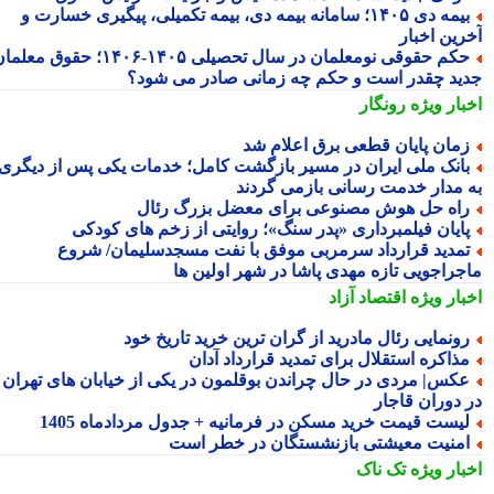
بیمه دی ۱۴۰۵؛ سامانه بیمه دی، بیمه تکمیلی، پیگیری خسارت و
رین اخبار
حکم حقوقی نومعلمان در سال تحصیلی ۱۴۰۵-۱۴۰۶؛ حقوق معلمان
ید چقدر است و حکم چه زمانی صادر می شود؟
بار ویژه
رونگار
مان پایان قطعی برق اعلام شد
انک ملی ایران در مسیر بازگشت کامل؛ خدمات یکی پس از دیگری
 مدار خدمت رسانی بازمی گردند
اه حل هوش مصنوعی برای معضل بزرگ رئال
ایان فیلمبرداری «پدر سنگ»؛ روایتی از زخم های کودکی
مدید قرارداد سرمربی موفق با نفت مسجدسلیمان/ شروع
جراجویی تازه مهدی پاشا در شهر اولین ها
بار ویژه
اقتصاد آزاد
ونمایی رئال مادرید از گران ترین خرید تاریخ خود
ذاکره استقلال برای تمدید قرارداد آدان
کس| مردی در حال چراندن بوقلمون در یکی از خیابان های تهران
 دوران قاجار
یست قیمت خرید مسکن در فرمانیه + جدول مردادماه 1405
منیت معیشتی بازنشستگان در خطر است
بار ویژه
تک ناک