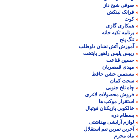
وفی شیخ داز
رانک لینکش
وت
مکاری گازی
رنامه تکیه خانه
نگ پنج
موزش آتش نشان داوطلب
ییس پلیس راهور پایتخت
سین قناعت
هدی قمصریان
یستمین جشن حافظ
خت کمان
اه تلخ جنوبی
روش محصولات لاغری
ستقرار موکب ها
الکوبی بازیکنان فوتبال
سطام دره
وازم آرایشی بهداشتی
خرین تمرین تیم استقلال
اه محرم