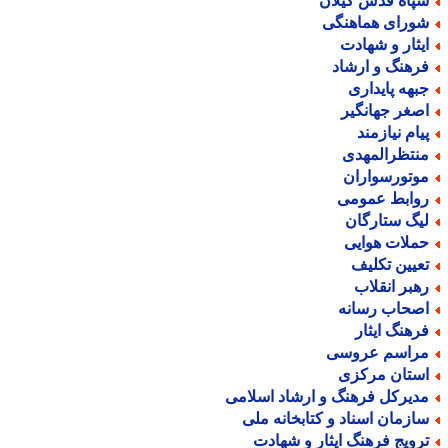
پاه قدس گیلان
ورای هماهنگی
یثار و شهادت
رهنگ و ارشاد
بهه پایداری
صغر جهانگیر
یام نیازمند
نتظرالمهدی
وتورسواران
وابط عمومی
یگ ستارگان
ملات هوایی
عیین تکلیف
هبر انقلاب
صحاب رسانه
رهنگ ایثار
راسم عروسی
ستان مرکزی
دیرکل فرهنگ و ارشاد اسلامی
ازمان اسناد و کتابخانه ملی
رویج فرهنگ ایثار و شهادت