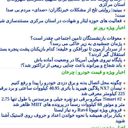
تان مرکزی
بینید| روایتی تلخ از مشکلات خبرنگاران/ «صدای» مردم بی صدا
!
عالیت های حوزه ایثار و شهادت در استان مرکزی مستندسازی شود
بار ویژه
روز نو
عوقات بازنشستگان تامین اجتماعی چقدر است؟
ژمان جمشیدی به زیر خاکی می رسد؟
ز سردار آزمون تا نورافکن و خلیفه؛ کدام بازیکنان پشت پنجره بسته
تقلال گیر کردند؟
ایگاه نیروی هوایی آمریکا در وضعیت آماده باش
اند شجاع و بیرانوند باعث جدایی ربیعی از تراکتور شد؟!
بار ویژه
و قیمت خودرو | چرخان
گونه محل اتصال بدنه و برق دزدی خودرو را پیدا و رفع کنیم
نیسان NX7 پلاگین هیبرید با باتری 40.95 کیلووات ساعتی و برد برقی
 معرفی شد
Smart #2؛ میکرو-برقی دو نفره جیلی و مرسدس با طول تنها 2.75
ور 60 کیلووات رسماً در پرونده های MIIT ظاهر شد
روش ویژه تویوتا Rav4 ره نیاز ایستا
کبار برای همیشه با نحوه خواندن اعداد و حروف روی لاستیک آشنا
ید
بار ویژه
سرنویس