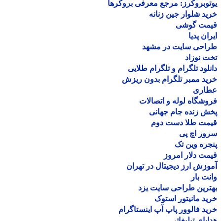
وبروکرز: مرجع معرفی بروکرها
د شلوار جین زنانه
مت گوشی
ان پدیا
احی سایت در مشهد
 نوزاد
لود تلگرام و تلگرام طلایی
د ممبر تلگرام بدون ریزش
اری
شگاه لوله و اتصالات
 زنده جام جهانی
مت طلا دست دوم
ر اچ پی
ره وین تک
ت دلار امروز
زش ارز دیجیتال در تهران
ت بار
رین طراحی سایت یزد
د مانیتور استوک
د فالوور پاپ آپ اینستاگرام
یای تبلیغاتی