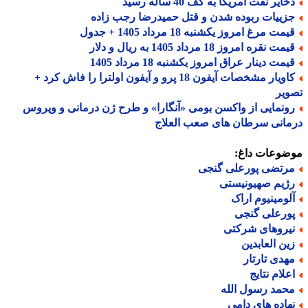
ایر نفت آمریکا به کف 40 ساله رسید
زییات ربوده شدن و قتل حمیدرضا رجب زاده
مت مرغ امروز یکشنبه 18 مرداد 1405 + جدول
مت نقره امروز 18 مرداد 1405 به ریال و دلار
مت دینار عراق امروز یکشنبه 18 مرداد 1405
کاویار مشخصات آیفون 18 پرو و آیفون اولترا را فاش کرد +
یر
ونمایی از واکسن بومی «آنگارا» و طرح ژن درمانی و ویروس
انی سرطان های صعب العلاج
ضوعات داغ:
رتضی پورعلی گنجی
ژیم صهیونیستی
لومینیوم اراک
ورعلی گنجی
یروهای شرکتی
ین العابدین
هدی تارتار
علام نتایج
حمد رسول الله
هاده های دامی