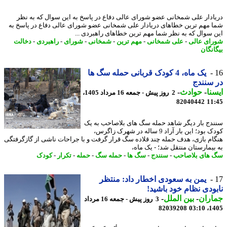
ادار علی شمخانی عضو شورای عالی دفاع در پاسخ به این سوال که به نظر
 مهم ترین خطاهای دریادار علی شمخانی عضو شورای عالی دفاع در پاسخ به
 سوال که به نظر شما مهم ترین خطاهای راهبردی ...
ای عالی
-
علی شمخانی
-
مهم ترین
-
شمخانی
-
شورای
-
راهبردی
-
دخالت
انگان
یک ماه، 4 کودک قربانی حمله سگ ها
سنندج
نا
-
حوادث
-
2 روز پیش - جمعه 16 مرداد 1405،
82040442
11
دج بار دیگر شاهد حمله سگ های بلاصاحب به یک
کودک بود؛ این بار آراد 9 ساله در شهرک زاگرس،
ام بازی، هدف حمله چند قلاده سگ قرار گرفت و با جراحات ناشی از گازگرفتگی
بیمارستان منتقل شد؛ - یک ماه،
های بلاصاحب
-
سنندج
-
سگ ها
-
حمله سگ
-
حمله
-
تکرار
-
کودک
یمن به سعودی اخطار داد: منتظر
ودی نظام خود باشید!
اران
-
بین الملل
-
3 روز پیش - جمعه 16 مرداد
82039208
1405