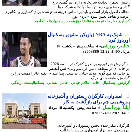
س انجمن اتحادیه سردخانه داران بم گفت: نرخ
ری دستوری خرما توسط نهادها و شرکت ها
لف اصول بازار است و باید بر اساس هزینه تمام شده برای کشاورز و مکانیزم
ه و تقاضا تعیین شود. - یزدی پور:
ورز
-
خرما
-
عرضه و تقاضا
-
هزینه
-
بازار
-
نهادها
-
اتحادیه
شوک به NBA | بازیکن مشهور بسکتبال
دوز کرد!
بتر
-
ورزشی
-
4 ساعت پیش - یکشنبه 18
1، 12:22
82053886
به گزارش خبرفوری، براندون کلارک در 11 مه 2026
خانه ای در منطقه «سن فرناندو ولی» لس آنجلس
حالی که هیچ گونه علائم حیاتی نداشت، پیدا شد. - نکته حائز اهمیت در این
رش، طبقه بندی مرگ ...
رش
-
بسکتبال
-
خانه
-
علائم حیاتی
-
عامل انسانی
-
بسکتبالیست
-
زندگی
امیدواری کارگران رستوران و آشپزخانه
وشیمی جم برای بازگشت به کار
ا
-
بین الملل
-
4 ساعت پیش - یکشنبه 18 مرداد
82053748
1405
گران بیکار شده بخش رستوران و آشپزخانه
وشیمی جم ابراز امیدواری کردند با دخالت