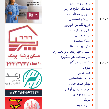
اکونیوز
رامین رضاییان
الف
هلدینگ خلیج فارس
انتشار آنلاین
سریال مختارنامه
اندیشه قرن
راد و
باشگاه استقلال
اندیشه معاصر
فرودگاه بن گوریون
اندیشه ها
افزایش قیمت
انرژی پرس
ارز دیجیتال
ای استخدام
میلاد محمدی
ایتنا
متولدین ماه ها
ایراف
استان چهارمحال و بختیاری
ایران آرت
تیم منتخب هواسکورد
ایران آنلاین
راد و
اعتصاب فراگیر
ایران زندگی
مولانا
ایران فوری
عید غدیر
ایرانی روز
کارت شناسایی
ایرانیتال
بهناز طاهرخانی
ایرنا
نعیم سلیمان اوغلو
ایسکانیوز
سپیده توکلی
ایسنا
تونگا
ایکنا
سواد کوه
ایلنا