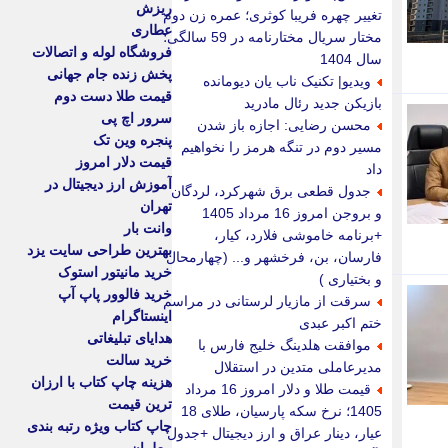
ریزش
تغییر چهره فریبا کوثری؛ عمره زن دوم
عطاری
مختار سریال مختارنامه در 59 سالگی؛
فروشگاه لوله و اتصالات
سال 1404
پخش زنده جام جهانی
ویدیو| تکنیک ناب یان دیومانده
قیمت طلا دست دوم
بازیکن جدید رئال مادرید
سرور اچ پی
محسن رضایی: اجازه باز شدن
پنجره وین تک
مسیر دوم در تنگه هرمز را نخواهیم
قیمت دلار امروز
داد
آموزش ارز دیجیتال در
جدول قطعی برق شهرکرد، لردگان
تهران
و بروجن امروز 16 مرداد 1405
وانت بار
+برنامه خاموشی فلارد، کیار،
بهترین طراحی سایت یزد
فارسان، بن، فرخشهر و... (چهارمحال
خرید مانیتور استوک
و بختیاری )
خرید فالوور پاپ آپ
سرقت از مازیار لرستانی در مراسم
اینستاگرام
ختم اکبر عبدی
هدایای تبلیغاتی
موافقت هلدینگ خلیج فارس با
خرید سالت
مدیرعاملی متدین در استقلال
هزینه چاپ کتاب با ارزان
قیمت طلا و دلار امروز 16 مرداد
ترین قیمت
1405؛ نرخ سکه پارسیان، طلای 18
چاپ کتاب ویژه رتبه بندی
عیار، دینار عراق و ارز دیجیتال +جدول