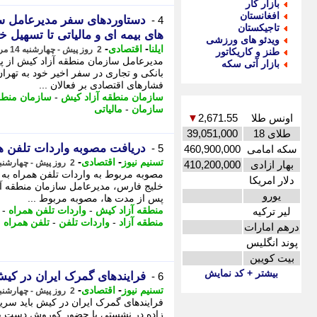
بازار کار
افغانستان
دستاوردهای سفر مدیرعامل سا
4 -
تاجیکستان
های بیمه ای و مالیاتی تا تسهیل خر
ویدئو های ورزشی
-
-
ایلنا
اقتصادی
2 روز پیش - چهارشنبه 14 مرداد 1405، 12:22
طنز و کاریکاتور
مدیرعامل سازمان منطقه آزاد کیش از پی
بازار آتی سکه
بانکی و تجاری در سفر اخیر خود به تهرا
فشارهای اقتصادی بر فعالان ...
سازمان منطقه آزاد کیش
-
سازمان منطقه
سازمان
-
مالیاتی
اونس طلا
2,671.55
▼
طلای 18
39,051,000
دریافت مصوبه واردات تلفن ه
5 -
سکه امامی
460,900,000
-
-
تسنیم نیوز
اقتصادی
2 روز پیش - چهارشنبه 14 مرداد 1405، 08:05
بهار ازادی
410,200,000
مصوبه مربوط به واردات تلفن همراه به 
دلار امریکا
خلیج فارس، مدیرعامل سازمان منطقه آزا
یورو
پس از مدت ها، مصوبه مربوط ...
منطقه آزاد کیش
-
واردات تلفن همراه
-
لیر ترکیه
منطقه آزاد
-
واردات تلفن
-
تلفن همراه
درهم امارات
پوند انگلیس
بیت کویین
بیشتر + کد نمایش
فرایندهای گمرک ایران در کیش
6 -
-
-
تسنیم نیوز
اقتصادی
2 روز پیش - چهارشنبه 14 مرداد 1405، 08:05
فرایندهای گمرک ایران در کیش باید سری
زاده در نشستی با حضور کوروش دست پ