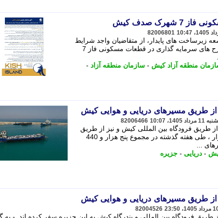
هرک صدف کیش
82006801
ه زیرساخت های پایدار، از متقاضیان واجد شرایط
(حقیقی و حقوقی) جهت مشارکت در طرح های سرمایه گذاری در قطعات مسکونی فاز 7
زمان منطقه آزاد کیش
-
سازمان منطقه آزاد
-
82006466
 گذشته از طریق فرودگاه بین المللی کیش و نیز از طریق
بندرگاه کیش تردد کردند. - به گزارش بازار ، طی هفته گذشته در مجموع پنج هزار و 440
ای ...
یش
-
دریایی
-
جزیره
82004526
ته، 10 هزار و 150 مسافر از طریق فرودگاه بین المللی و بندرگاه کیش به این جزیره سفر کرده اند. - ب