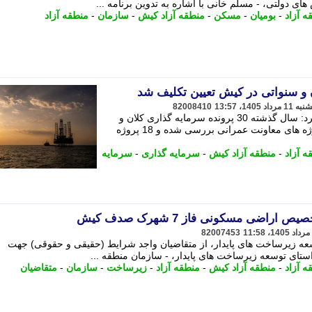
ی دولتی، - مسلم خانی با اشاره به تدوین برنامه ...
 آزاد
-
بومیان
-
مسکن
-
منطقه آزاد کیش
-
سازمان
-
منطقه آزاد
82008410
معاون سازمان منطقه آزاد کیش اعلام کرد: سال گذشته 30 پرونده سرمایه گذاری کلان و
سنواتی کیش در کمیسیون رفع موانع پروژه های معاونت عمرانی بررسی شده و 18 پروژه
 آزاد
-
منطقه آزاد کیش
-
سرمایه گذاری
-
سرمایه
اضی مسکونی فاز 7 شهرک صدف کیش
82007453
عه زیرساخت های پایدار، از متقاضیان واجد شرایط (حقیقی و حقوقی) جهت
تای توسعه زیرساخت های پایدار، - سازمان منطقه ...
 آزاد
-
منطقه آزاد کیش
-
منطقه آزاد
-
زیرساخت
-
سازمان
-
متقاضیان