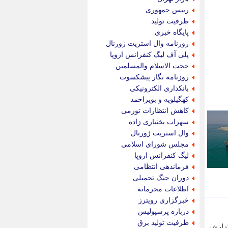
پویه آنلاین
رییس جمهوری
پیام نفت
ظرفیت تولید
تابناک
پایگاه خبری
تازه نیوز
روزنامه وال استریت ژورنال
تبیان
پلی آف لیگ کنفرانس اروپا
تجارت نیوز
حجت الاسلام والمسلمین
تحریریه
روزنامه نگار پیشکسوت
ترابر نیوز
بانکداری الکترونیکی
ترفندباز
کهگیلویه و بویراحمد
تریبون اقتصاد
کاهش انتظارات تورمی
تسنیم نیوز
سهراب بختیاری زاده
تک ناک
وال استریت ژورنال
تکراتو
مجلس شورای اسلامی
توریسم آنلاین
لیگ کنفرانس اروپا
تولید نیوز
فرماندهی انتظامی
تیتر فوری
دوران جنگ تحمیلی
تیکنا
اطلاعات محرمانه
جاب ویژن
خبرگزاری رویترز
جار نیوز
درباره پرسپولیس
جالبتر
ظرفیت تولید برق
ه گزارش