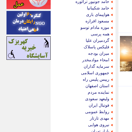
حامد جونیور ترائوره
اینتیتر
حامد شکیبانیا
ایونا نیوز
هواپیمای باری
بازتاب آنلاین
مسعود افرازه
باشگاه خبرنگاران
موزه مادام توسو
باغستان نیوز
همه پرسی
بامبوک
گردمیران علیا
ببین و بخون
فلیکس پاسلاک
بدینسان
میزان بودجه
بنکر
امحاء موادمخدر
بیت ران
سرمایه گذاران
پارس فوتبال
جمهوری اسلامی
پارسینه
رییس پلیس راه
پارسینه پلاس
استان اصفهان
پاز آنلاین
نماینده مردم
پاس گل
ولیعهد سعودی
پانا
فوتبال ایران
پرتو نیوز
روابط عمومی
پرسون
مهدی تارتار
پنجره نیوز
نیروی هوایی
پویامگ
بازار تهران