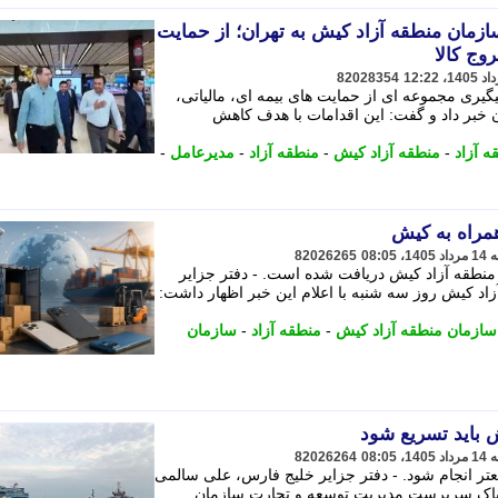
زمان منطقه آزاد کیش به تهران؛ از حمایت
وج کالا
82028354
گیری مجموعه ای از حمایت های بیمه ای، مالیاتی،
ن خبر داد و گفت: این اقدامات با هدف کاهش
 آزاد
-
منطقه آزاد کیش
-
منطقه آزاد
-
مدیرعامل
-
مراه به کیش
82026265
منطقه آزاد کیش دریافت شده است. - دفتر جزایر
د کیش روز سه شنبه با اعلام این خبر اظهار داشت:
سازمان منطقه آزاد کیش
-
منطقه آزاد
-
سازمان
 باید تسریع شود
82026264
عتر انجام شود. - دفتر جزایر خلیج فارس، علی سالمی
اک سرپرست مدیریت توسعه و تجارت سازمان