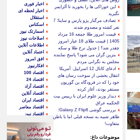
اخبار فوری
این خوراکی ها را بخورید تا آلزایمر
اخبار لحظه ای
نگیرید
استقلال
تصادف مرگبار پژو پارس و ساینا؛ 7
اسکناس
نفر کشته و مصدوم شدند
اسمارتک نیوز
قیمت امروز طلا جمعه 16 مرداد
اصلاحات نیوز
1405 | قیمت طلای 18 عیار امروز
اطلاعات آنلاین
چقدر شد؟ | جدول نرخ طلا و سکه
اعتماد آنلاین
بنزین گران می شود؟ پاسخ نماینده
افق امروز
مجلس به نگرانی مردم
افکارنیوز
ادعای کانال 12 اسراییل: آمریکا
اقتصاد 100
انتقال بخشی از سوخت رسان های
اقتصاد 24
خود را که در فرودگاه بن گوریون
اقتصاد آزاد
مستقر بودند، آغاز کرده
اقتصاد آنلاین
دیدار وزیر علوم ایران با رییس بیت
اقتصاد ایران
الحکمه عراق
اقتصاد معاصر
بررسی گوشی Galaxy Z Flip8؛
اقتصاد نیوز
ظاهر شبیه به نسخه قبلی اما با باطن
اکو ایران
متفاوت!
اکوفارس
اکونگار
موضوعات داغ: