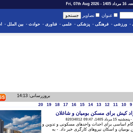
14 - Fri, 07th Aug 2026
عنوان
تصاویر
-
-
-
-
-
-
-
-
ورزشی
فرهنگی
پزشکی
علمی
فناوری
حوادث
بین الملل
اس
بروزرسانی: 14:13
20
19
18
17
16
15
14
13
12
11
10
9
د کیش برای مسکن بومیان و شاغلان
82034012
 گام اساسی برای احداث واحدهای مسکونی و تدوین و
بومیان و اسکان نیروهای کارگری خبر داد. - به