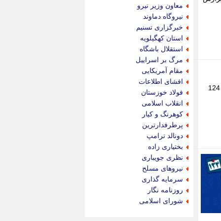
جام جم
معاون وزیر نیرو
جدید پرس
نیروگاه دماوند
جماران
خبرگزاری تسنیم
جوان ایرانی
استان کهگیلویه
جهان مانا
استقلال باشگاه
جهان نگر
مرگ بر اسراییل
جهان نیوز
مقام آمریکایی
چطور
افشای اطلاعات
محمد عزیزی، رییس اپراتور تلفن همراه سازمان منطقه آزاد کیش، روز یکشنبه 11 مرداد 1405 از طریق سامانه تلفنی 124
چمپیونات
فولاد خوزستان
چمدون
انقلاب اسلامی
چه خبر
کوهرنگ و کیار
حادثه 24
پرطرفدارترین
حرف تو
دونالد ترامپ
حوادث پلاس
بختیاری زاده
حوزه نیوز
نظری جویباری
خبر آنلاین
نیروهای مسلح
خبر جنوب
سرمایه گذاری
خبر سیاسی
روزنامه نگار
خبر گردون
شورای اسلامی
خبر ورزشی
خبرجو