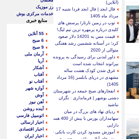
معلمان
(آنلاین)
رز موزیک
فال ابجد | فال ابجد فردا شنبه 17
خدمات مرکزی بوش
مرداد ماه 1405
منابع خبری
توپ در زمین تارتار/ پرسش های
کلیدی درباره پرمهره ترین تیم لیگ!
55 آنلاین
قیمت مس به 14201 دلار صعود
6 صبح
کرد؛ در آستانه ششمین رشد هفتگی
9 صبح
متوالی از 2020
آرمان ملی
داور لندنی برای رسیدگی به پرونده
آریا
بیرانوند انتخاب شده است
آشکار
غرق شدن کودک هشت ساله
آفتاب
مشهدی در دریای بابلسر (16 مرداد
آفتاب نو
1405)
آوازه شهر
انفجارهای صبح جمعه در شهرستان
آوش
دشتی بوشهر | فرمانداری : نگران
آهن نیوز
نباشید
آینده روشن
ردپای نهاد های بزرگ در میان
اتومبیل فارسی
سهامداران بورس با بیش از 400 همت
اخبار ارسالی
دارایی
اخبار اقتصادی
آموزش مسدود کردن کارت بانکی +
اخبار ایران
روش های آنلاین، تلفنی و حضوری