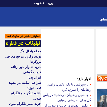
-
ورود
عضویت
تانها
مجله باحال مگ
یوتوبروکرز: مرجع معرفی
بروکرها
خرید شلوار جین زنانه
قیمت گوشی
ایران پدیا
اخبار داغ:
طراحی سایت در مشهد
پرسپولیس با یک عکس، رامین
تخت نوزاد
رضاییان را سوژه کرد
دانلود تلگرام و تلگرام
جانشین رضاییان درخشید؛ دو پاس
طلایی
گل برای شروعی رویایی
خرید ممبر تلگرام بدون
عکس| تصویری جالب و دیدنی از