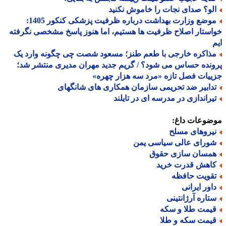
لو؟ صدای نجات را خاموش نکنید
موضع وزارت بهداشت درباره ظرفیت پزشکی کنکور 1405:
ستار اصلاح ظرفیت ها هستیم، اما هنوز پاسخ مشخصی نگرفته
ذاکره خارجی با طعم طنز؛ مسعود شصت چی چگونه وارد یک
نده حساس می شود؟ / گریم جدید مهران مدیری منتشر شد؛
یات فصل تازه «مرد سه هزار چهره»
دابیر ضد تحریمی سازمان همکاری های شانگهای
یراندازی در مدرسه ای در تایلند
ضوعات داغ:
یروهای مسلح
ورای عالی سیاسی یمن
مسان سازی حقوق
اهش قدرت خرید
قویت حافظه
اور ایرانی
تاره آرژانتینی
یمت طلا و سکه
یمت سکه و طلا