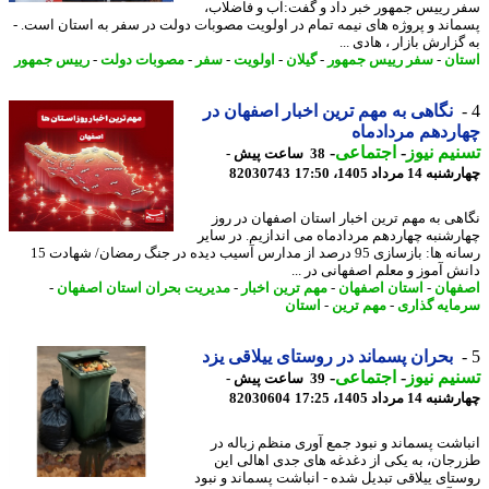
 رییس جمهور خبر داد و گفت:آب و فاضلاب،
اند و پروژه های نیمه تمام در اولویت مصوبات دولت در سفر به استان است. -
زارش بازار ، هادی ...
ان
-
سفر رییس جمهور
-
گیلان
-
اولویت
-
سفر
-
مصوبات دولت
-
رییس جمهور
نگاهی به مهم ترین اخبار اصفهان در
ردهم مردادماه
یم نیوز
-
اجتماعی
-
38 ساعت پیش -
14 مرداد 1405، 17:50
82030743
هی به مهم ترین اخبار استان اصفهان در روز
رشنبه چهاردهم مردادماه می اندازیم. در سایر
رسانه ها: بازسازی 95 درصد از مدارس آسیب دیده در جنگ رمضان/ شهادت 15
ش آموز و معلم اصفهانی در ...
هان
-
استان اصفهان
-
مهم ترین اخبار
-
مدیریت بحران استان اصفهان
-
ایه گذاری
-
مهم ترین
-
استان
بحران پسماند در روستای ییلاقی یزد
یم نیوز
-
اجتماعی
-
39 ساعت پیش -
14 مرداد 1405، 17:25
82030604
اشت پسماند و نبود جمع آوری منظم زباله در
جان، به یکی از دغدغه های جدی اهالی این
تای ییلاقی تبدیل شده - انباشت پسماند و نبود