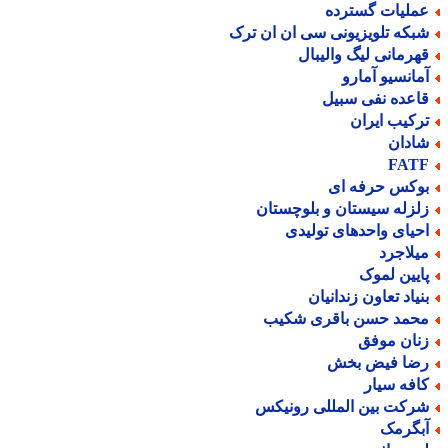
ملیات گسترده
بکه تلویزیونی سی ان ان ترک
هرمانی لیگ والیبال
مانسیو آمارو
اعده نفی سبیل
رکیب ایران
ادان
FAT
وکس حرفه ای
لزله سیستان و بلوچستان
حیای واحدهای تولیدی
یلاجرد
ایین لموک
نیاد تعاون زندانیان
حمد حسن باقری شکیب
نان موفق
ضا فیض بخش
افه سیار
رکت بین المللی رونیکس
بگرمک