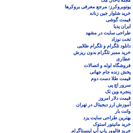
ه باحال مگ
وبروکرز: مرجع معرفی بروکرها
د شلوار جین زنانه
مت گوشی
ان پدیا
احی سایت در مشهد
 نوزاد
لود تلگرام و تلگرام طلایی
د ممبر تلگرام بدون ریزش
اری
شگاه لوله و اتصالات
 زنده جام جهانی
مت طلا دست دوم
ر اچ پی
ره وین تک
ت دلار امروز
زش ارز دیجیتال در تهران
ت بار
رین طراحی سایت یزد
د مانیتور استوک
د فالوور پاپ آپ اینستاگرام