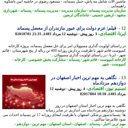
ین آلات شامل مه پاش، حمل پسماند، - مسعود رضوی در حاشیه آیین باشکوه
یمایی ...
مان مدیریت پسماند
-
سازمان مدیریت
-
مدیریت پسماند
-
پسماند
-
شهرداری
هد
-
اربعین حسینی
-
جاماندگان اربعین
فیلم| عزم دولت برای عبور مازندران از معضل پسماند
ا
-
اقتصادی
-
3 روز پیش - دوشنبه 12 مرداد 1405، 21:35
82018781
راستای اولویت گذاری مسوولان امر برای حل معضل پسماند، پروژه کارخانه
کمپوست قائم شهر با ظرفیت پردازش روزانه 400 تن زباله از پنج شهرستان، - قائم
 - ایرنا - در راستای اولویت گذاری مسوولان ...
خانه کمپوست
-
قائم شهر
-
پسماند
-
مشارکت بخش خصوصی
-
کارخانه
-
پوست
-
شهر
نگاهی به مهم ترین اخبار اصفهان در
زدهم مردادماه
یم نیوز
-
اقتصادی
-
4 روز پیش - دوشنبه 12
1، 18:50
82017884
هی به مهم ترین اخبار استان اصفهان در روز
نبه دوازدهم مردادماه می اندازیم. در سایر رسانه
ها: پسماندسوز پزشکی اصفهان با ظرفیت امحای روزانه 17 تن پسماند احداث می
 غلامرضا ساکتی ...
 ترین اخبار
-
پسماند
-
اصفهان
-
استان اصفهان
-
مهم ترین
-
دوازدهم
-