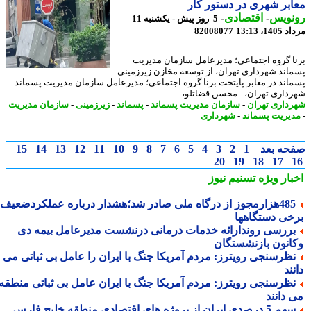
بر شهری در دستور کار
نویس
-
اقتصادی
-
5 روز پیش - یکشنبه 11
1، 13:13
82008077
ا گروه اجتماعی؛ مدیرعامل سازمان مدیریت
اند شهرداری تهران، از توسعه مخازن زیرزمینی
اند در معابر پایتخت برنا گروه اجتماعی؛ مدیرعامل سازمان مدیریت پسماند
داری تهران، - محسن قضاتلو،
داری تهران
-
سازمان مدیریت پسماند
-
پسماند
-
زیرزمینی
-
سازمان مدیریت
یریت پسماند
-
شهرداری
حه بعد
1
2
3
4
5
6
7
8
9
10
11
12
13
14
15
20
19
18
17
بار ویژه
تسنیم نیوز
485هزارمجوز از درگاه ملی صادر شد؛هشدار درباره عملکردضعیف
خی دستگاهها
ررسی روندارائه خدمات درمانی درنشست مدیرعامل بیمه دی
انون بازنشستگان
ظرسنجی رویترز: مردم آمریکا جنگ با ایران را عامل بی ثباتی می
ند
ظرسنجی رویترز: مردم آمریکا جنگ با ایران عامل بی ثباتی منطقه
 دانند
5 درصدی ایران از پروژه های اقتصادی منطقه خلیج فارس