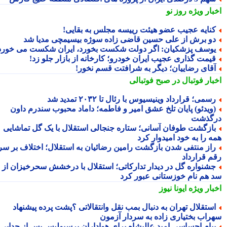
بار ویژه
روز نو
نایه عجیب عضو هیئت رییسه مجلس به بقایی!
و برش از علی حسین قاضی زاده سوژه بیسیمچی مدیا شد
وسف پزشکیان: اگر دولت شکست بخورد، ایران شکست می خورد
یمت گذاری عجیب ایران خودرو؛ کارخانه از بازار جلو زد!
قای رضاییان؛ دیگر به شرافتت قسم نخور!
بار فوتبال در صبح فوتبالی
سمی؛ قرارداد وینیسیوس با رئال تا ۲۰۳۲ تمدید شد
ویدئو) پایان تلخ عشق امیر و فاطمه؛ داماد محبوب سندرم داون
گذشت
ازگشت طوفان آسانی؛ ستاره جنجالی استقلال با یک گل تماشایی
ه را به خود امیدوار کرد
از منتفی شدن بازگشت رامین رضائیان به استقلال؛ اختلاف بر سر
م قرارداد
شنواره گل در دیدار تدارکاتی؛ استقلال با درخشش سحرخیزان از
 هم نام خوزستانی عبور کرد
بار ویژه
ایونا نیوز
ستقلال تهران به دنبال بمب نقل وانتقالاتی ؟پشت پرده پیشنهاد
راب بختیاری زاده به سردار آزمون
یام احساسی امید عالیشاه برای هواداران پرسپولیس پس از جدایی