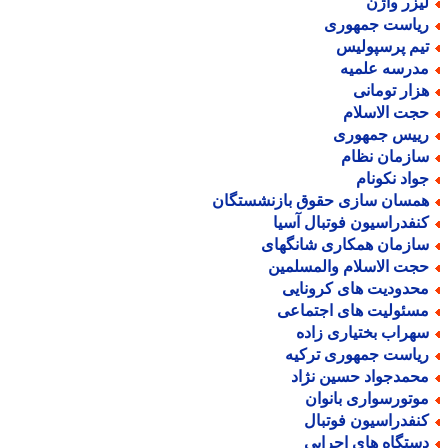
یزر واژن
یاست جمهوری
یم پرسپولیس
درسه علمیه
زار تومانی
جت الاسلام
ییس جمهوری
ازمان نظام
واد نکونام
مسان سازی حقوق بازنشستگان
نفدراسیون فوتبال آسیا
ازمان همکاری شانگهای
جت الاسلام والمسلمین
حدودیت های کرونایی
سئولیت های اجتماعی
هراب بختیاری زاده
یاست جمهوری ترکیه
حمدجواد حسین نژاد
وتورسواری بانوان
نفدراسیون فوتبال
ستگاه های اجرایی