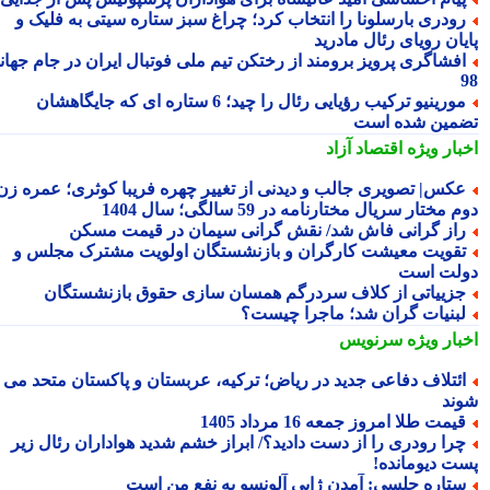
ودری بارسلونا را انتخاب کرد؛ چراغ سبز ستاره سیتی به فلیک و
یان رویای رئال مادرید
فشاگری پرویز برومند از رختکن تیم ملی فوتبال ایران در جام جهانی
مورینیو ترکیب رؤیایی رئال را چید؛ 6 ستاره ای که جایگاهشان
مین شده است
بار ویژه
اقتصاد آزاد
کس| تصویری جالب و دیدنی از تغییر چهره فریبا کوثری؛ عمره زن
 مختار سریال مختارنامه در 59 سالگی؛ سال 1404
از گرانی فاش شد/ نقش گرانی سیمان در قیمت مسکن
قویت معیشت کارگران و بازنشستگان اولویت مشترک مجلس و
لت است
زییاتی از کلاف سردرگم همسان سازی حقوق بازنشستگان
بنیات گران شد؛ ماجرا چیست؟
بار ویژه
سرنویس
ئتلاف دفاعی جدید در ریاض؛ ترکیه، عربستان و پاکستان متحد می
ند
یمت طلا امروز جمعه 16 مرداد 1405
را رودری را از دست دادید؟/ ابراز خشم شدید هواداران رئال زیر
ت دیومانده!
تاره چلسی: آمدن ژابی آلونسو به نفع من است