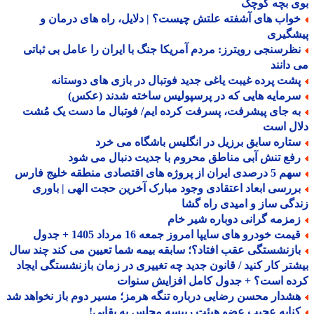
ی بچه کوچک
واب های آشفته علتش چیست؟ | دلایل، راه های درمان و
شگیری
ظرسنجی رویترز: مردم آمریکا جنگ با ایران را عامل بی ثباتی
دانند
شت پرده غیبت یاغی جدید فوتبال در بازی های دوستانه
رمایه هایی که در پرسپولیس ساخته شدند (عکس)
ه جای پیشرفت، پسرفت کرده ایم/ فوتبال ما دست یک مُشت
ال است
تاره سابق برزیل در انگلیس باشگاه می خرد
فع تنش آبی مناطق محروم با جدیت دنبال می شود
صدی ایران از پروژه های اقتصادی منطقه خلیج فارس
ررسی ابعاد اعتقادی وجود مبارک آخرین حجت الهی | باوری
گی ساز و امیدی راه گشا
مزمه گرانی دوباره شیر خام
مت خودرو های سایپا امروز جمعه 16 مرداد 1405 + جدول
ازنشستگی عقب افتاد؟؛ سابقه بیمه شما تعیین می کند چند سال
تر کار کنید / قانون جدید چه تغییری در زمان بازنشستگی ایجاد
ده است؟ + جدول کامل افزایش سنوات
شدار محسن رضایی درباره تنگه هرمز؛ مسیر دوم باز نخواهد شد
نایه عجیب عضو هیئت رییسه مجلس به بقایی!