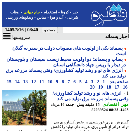
-
-
-
-
خبر
کرونا
استخدام
جام جهانی
اوقات
-
-
-
شرعی
آب و هوا
تماس
ویدئوهای ورزشی
08:40 | 1405/5/16
ار پسماند
سرویسها
پسماند یکی از اولویت های مصوبات دولت در سفر به گیلان
ست
پساب و پسماند؛ دو اولویت محیط زیست سیستان و بلوچستان
ر دیدار با رییس جهاد دانشگاهی استان
انرژی های نو و رشد تولید کشاورزی/ وقتی پسماند مزرعه برق
ولید می کند
حه بعد
1
2
3
4
5
6
7
8
9
10
11
12
13
14
15
20
19
18
17
انرژی های نو و رشد تولید کشاورزی/
ی پسماند مزرعه برق تولید می کند
ر
-
اقتصادی
-
15 دقیقه پیش - جمعه 16 مرداد
82039524
1405
رش انرژی خورشیدی در بخش کشاورزی می
ند فراتر از تأمین برق، هزینه های تولید را کاهش