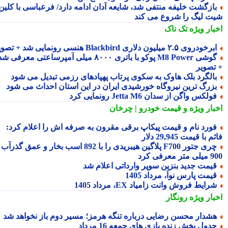
ازگشت خلیفه منتفی شد، شایعه آدان ادامه دارد/ فرعباسی با کلین
ت لیگ را شروع می کند
بار ویژه
تک ناک
رخودروی ۲.۵ میلیون دلاری Blackbird هنسی رونمایی شد + تصویر
گوشی M8 Power پوکو با باتری ۸۰۰۰ میلی آمپرساعتی معرفی شد
تصویر
الگرد بلک هاوک به سکوی پرتاب پهپادهای رزمی تبدیل می شود
زرگ ترین نیروگاه خورشیدی ایران در این استان احداث می شود
ولکس واگن از سدان Jetta M6 رونمایی کرد
بار ویژه
و قیمت خودرو | چرخان
ورد نام و قیمت پیکاپ برقی مقرون به صرفه اش را اعلام کرد:
 با قیمت 29,945 دلار
چری جتور F700 پلاگین هیبریدی را با 892 اسب بخار و عمق گذرآب
 معرفی کرد
یمت جدید بنزین سوپر وارداتی اعلام شد
یمت پارس نوآ، مرداد 1405
رایط فروش وانت زامیاد EX، مرداد 1405
بار ویژه
رونگار
شدار محسن رضایی درباره تنگه هرمز؛ مسیر دوم باز نخواهد شد
دول پخش زنده بازی های جمعه 16 مرداد