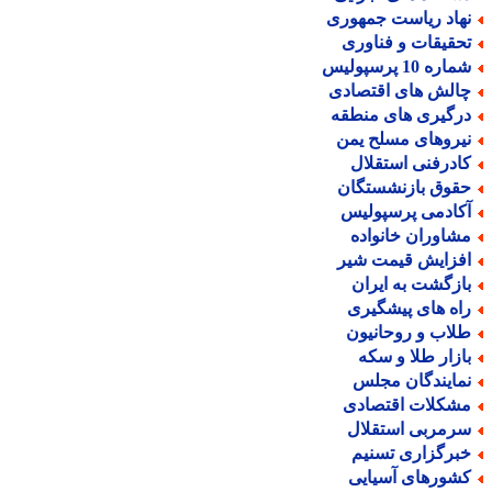
هاد ریاست جمهوری
حقیقات و فناوری
اره 10 پرسپولیس
الش های اقتصادی
رگیری های منطقه
یروهای مسلح یمن
ادرفنی استقلال
قوق بازنشستگان
کادمی پرسپولیس
شاوران خانواده
فزایش قیمت شیر
ازگشت به ایران
اه های پیشگیری
لاب و روحانیون
ازار طلا و سکه
مایندگان مجلس
شکلات اقتصادی
رمربی استقلال
برگزاری تسنیم
شورهای آسیایی