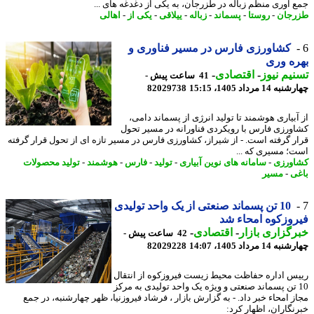
 آوری منظم زباله در طزرجان، به یکی از دغدغه های ...
جان
-
روستا
-
پسماند
-
زباله
-
ییلاقی
-
یکی از
-
اهالی
کشاورزی فارس در مسیر فناوری و
ه وری
یم نیوز
-
اقتصادی
-
41 ساعت پیش -
14 مرداد 1405، 15:15
82029738
آبیاری هوشمند تا تولید انرژی از پسماند دامی،
ورزی فارس با رویکردی فناورانه در مسیر تحول
ر گرفته است. - از شیراز، کشاورزی فارس در مسیر تازه ای از تحول قرار گرفته
؛ مسیری که ...
ورزی
-
سامانه های نوین آبیاری
-
تولید
-
فارس
-
هوشمند
-
تولید محصولات
ی
-
مسیر
10 تن پسماند صنعتی از یک واحد تولیدی
وزکوه امحاء شد
گزاری بازار
-
اقتصادی
-
42 ساعت پیش -
14 مرداد 1405، 14:07
82029228
س اداره حفاظت محیط زیست فیروزکوه از انتقال
1 تن پسماند صنعتی و ویژه یک واحد تولیدی به مرکز
ز امحاء خبر داد. - به گزارش بازار ، فرشاد فیروزنیا، ظهر چهارشنبه، در جمع
نگاران، اظهار کرد: