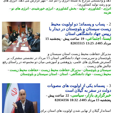
 و وابستگی مزارع به شبکه انرژی را کم کند. - مهر گزارش می دهد؛ انرژی های
و رشد تولید کشاورزی/ ...
ژی
-
کشاورزی
-
تولید
-
بخش کشاورزی
-
انرژی خورشیدی
-
انرژی های نو
-
نه
پساب و پسماند؛ دو اولویت محیط
ت سیستان و بلوچستان در دیدار با
س جهاد دانشگاهی استان
نا
-
اجتماعی
-
19 ساعت پیش - پنجشنبه 15
1، 13:25
82035515
رکل حفاظت محیط زیست استان سیستان و
بلوچستان و سرپرست جهاد دانشگاهی استان 15 مرداد در نشستی مشترک، بر
رش همکاری های علمی، پژوهشی و آموزشی میان دو مجموعه در راستای رفع
ش های زیست ...
تان و بلوچستان
-
مدیرکل حفاظت محیط زیست
-
حفاظت محیط زیست
-
ط زیست
-
جهاد دانشگاهی
-
استان
-
استان سیستان و بلوچستان
پسماند یکی از اولویت های مصوبات
ت در سفر به گیلان است
گزاری بازار
-
سیاسی
-
22 ساعت پیش -
 مرداد 1405، 10:32
82034356
اندار گیلان از نهایی شدن اولویت های استان برای