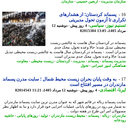
مان مدیریت
-
اربعین حسینی
-
سازمان
پسماند کردستان؛ از هشدارهای
اری تا آزمون تحول مدیریتی
یم نیوز
-
سیاسی
-
4 روز پیش - دوشنبه 12
1، 13:05
82015384
اند در کردستان سال هاست به چالشی زیست
طی تبدیل شده؛ حالا وعده تحول، محک جدی
ران است. - پسماند در کردستان سال هاست به چالشی زیست محیطی تبدیل
؛ حالا وعده تحول، محک جدی مدیران است.
ریت پسماند
-
پسماند
-
مدیریت
-
کردستان
-
زیست محیطی
-
معاونت
هنگی امور عمرانی
-
تحول
به وقت پایان بحران زیست محیط شمال ؛ سایت مدرن پسماند
ندران در مسیر افتتاح است
ا
-
اقتصادی
-
4 روز پیش - دوشنبه 12 مرداد 1405، 11:21
82014543
ت پسماند زباله در قائم شهر که به عنوان مدرن ترین سایت پسماند مازندران
شمار می رود در روزهای پایانی عملیات اجرایی خود قرار دارد و بنا به اظهار نظر
ولان امر این طرح در هفته دولت ...
ندران
-
زباله
-
پسماند
-
محیط زیست مازندران
-
تولید
-
روزهای پایانی
-
حاشیه
خانه