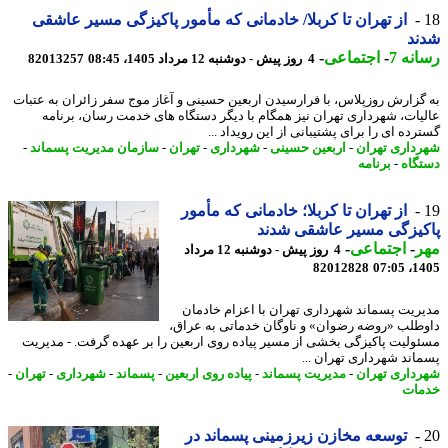
از تهران تا کربلا/ خادمانی که مأمور پاکیزگی مسیر عاشقی
ند
نه 7
-
اجتماعی
-
4 روز پیش - دوشنبه 12 مرداد 1405، 08:45
82013257
گزارش روزپلاس، با فرارسیدن اربعین حسینی و آغاز موج سفر زائران به عتبات
یات، شهرداری تهران نیز همگام با دیگر دستگاه های خدمت رسان، برنامه
ده ای را برای پشتیبانی از این رویداد ...
داری تهران
-
اربعین حسینی
-
شهرداری
-
تهران
-
سازمان مدیریت پسماند
-
گاه
-
برنامه
از تهران تا کربلا؛ خادمانی که مأمور
یزگی مسیر عاشقی شدند
ر
-
اجتماعی
-
4 روز پیش - دوشنبه 12 مرداد
82012828
1405
ریت پسماند شهرداری تهران با اعزام خادمان
طلب «روضه رضوان» و ناوگان خدماتی به عراق،
ولیت پاکیزگی بخشی از مسیر پیاده روی اربعین را بر عهده گرفت. - مدیریت
اند شهرداری تهران ...
داری تهران
-
مدیریت پسماند
-
پیاده روی اربعین
-
پسماند
-
شهرداری
-
تهران
-
ات
توسعه مخازن زیرزمینی پسماند در