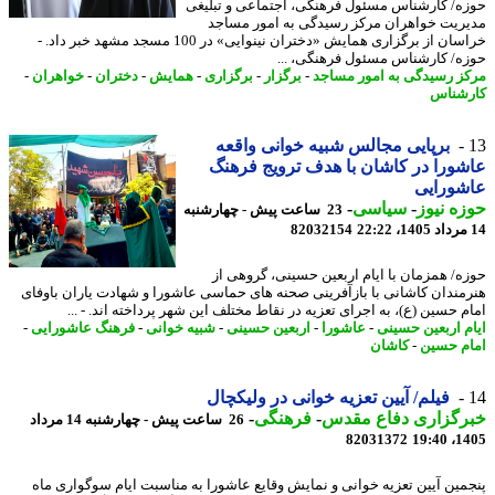
ه/ کارشناس مسئول فرهنگی، اجتماعی و تبلیغی
ریت خواهران مرکز رسیدگی به امور مساجد
خراسان از برگزاری همایش «دختران نینوایی» در 100 مسجد مشهد خبر داد. -
ه/ کارشناس مسئول فرهنگی، ...
ز رسیدگی به امور مساجد
-
برگزار
-
برگزاری
-
همایش
-
دختران
-
خواهران
-
شناس
برپایی مجالس شبیه خوانی واقعه
ورا در کاشان با هدف ترویج فرهنگ
شورایی
ه نیوز
-
سیاسی
-
23 ساعت پیش - چهارشنبه
82032154
ه/ همزمان با ایام اربعین حسینی، گروهی از
مندان کاشانی با بازآفرینی صحنه های حماسی عاشورا و شهادت یاران باوفای
م حسین (ع)، به اجرای تعزیه در نقاط مختلف این شهر پرداخته اند. - ...
م اربعین حسینی
-
عاشورا
-
اربعین حسینی
-
شبیه خوانی
-
فرهنگ عاشورایی
-
م حسین
-
کاشان
فیلم/ آیین تعزیه خوانی در ولیکچال
رگزاری دفاع مقدس
-
فرهنگی
-
26 ساعت پیش - چهارشنبه 14 مرداد
82031372
1405
مین آیین تعزیه خوانی و نمایش وقایع عاشورا به مناسبت ایام سوگواری ماه