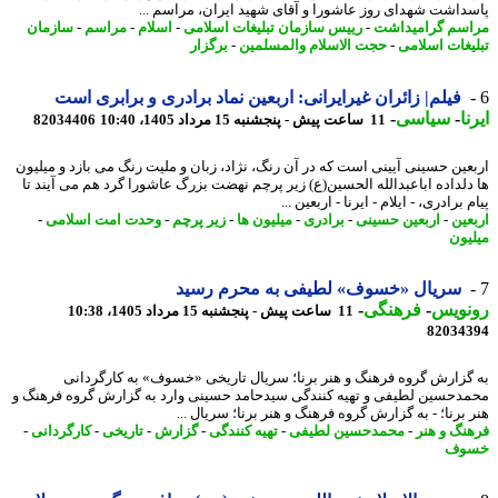
داشت شهدای روز عاشورا و آقای شهید ایران، مراسم ...
سم گرامیداشت
-
رییس سازمان تبلیغات اسلامی
-
اسلام
-
مراسم
-
سازمان
یغات اسلامی
-
حجت الاسلام والمسلمین
-
برگزار
فیلم| زائران غیرایرانی: اربعین نماد برادری و برابری است
ا
-
سیاسی
-
11 ساعت پیش - پنجشنبه 15 مرداد 1405، 10:40
82034406
عین حسینی آیینی است که در آن رنگ، نژاد، زبان و ملیت رنگ می بازد و میلیون
دلداده اباعبدالله الحسین(ع) زیر پرچم نهضت بزرگ عاشورا گرد هم می آیند تا
 برادری، - ایلام - ایرنا - اربعین ...
عین
-
اربعین حسینی
-
برادری
-
میلیون ها
-
زیر پرچم
-
وحدت امت اسلامی
-
یون
سریال «خسوف» لطیفی به محرم رسید
نویس
-
فرهنگی
-
11 ساعت پیش - پنجشنبه 15 مرداد 1405، 10:38
82034
گزارش گروه فرهنگ و هنر برنا؛ سریال تاریخی «خسوف» به کارگردانی
دحسین لطیفی و تهیه کنندگی سیدحامد حسینی وارد به گزارش گروه فرهنگ و
برنا؛ - به گزارش گروه فرهنگ و هنر برنا؛ سریال ...
نگ و هنر
-
محمدحسین لطیفی
-
تهیه کنندگی
-
گزارش
-
تاریخی
-
کارگردانی
-
وف