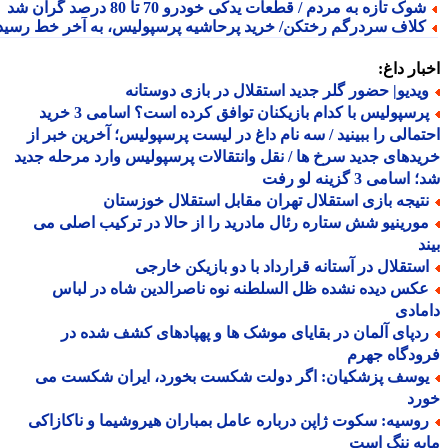
وک تازه به مردم / قطعات یدکی خودرو 70 تا 80 درصد گران شد
لاف سردرگم رختکن/ خرید پرحاشیه پرسپولیس، به آخر خط رسید!
ار داغ:
یدیو| حضور گلر جدید استقلال در بازی دوستانه
پرسپولیس با کدام بازیکنان توافق کرده است؟ اسامی 3 خرید
مالی را ببینید / سه نام داغ در لیست پرسپولیس؛ آخرین خبر از
دهای جدید سرخ ها / نقل وانتقالات پرسپولیس وارد مرحله جدید
سامی 3 گزینه لو رفت
تیجه بازی استقلال تهران مقابل استقلال خوزستان
ورینیو شش ستاره رئال مادرید را از حالا در ترکیب اصلی می
د
ستقلال در آستانه قرارداد با دو بازیکن خارجی
کس دیده نشده ظل السلطنه نوه ناصرالدین شاه در لباس
ادی
دپای آلمان در بقایای موشک ها و پهپادهای کشف شده در
دگاه جهرم
وسف پزشکیان: اگر دولت شکست بخورد، ایران شکست می
رد
وسیه: سکوت ژاپن درباره عامل بمباران هیروشیما و ناکازاکی
ه ننگ است