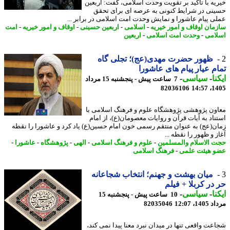
یه با تأکید بر تقویت وحدت اسلامی، گفت: اربعین
نی در شرایط کنونی به عرصه ای برای تحقق
ی پیام عاشورا و نمایش وحدت امت اسلامی در برابر ...
مان اوقاف و امور خیریه
-
اسلامی
-
اربعین حسینی
-
اوقاف و امور خیریه
-
امت
امی
-
وحدت امت اسلامی
-
اربعین
ظهور حضرت مهدی(عج)؛ تجلی گاه
م عیار پیام های عاشورا
نا
-
سیاسی
-
7 ساعت پیش - پنجشنبه 15 مرداد
82036106
1405
ون پژوهشی پژوهشگاه علوم و فرهنگ اسلامی با
ناد به آیات قرآن و روایات معصومان(ع)، از امام
ن(عج) به عنوان منتقم رسمی خون امام حسین(ع) یاد کرد و عاشورا را نقطه
 و ظهور را نقطه ...
 الاسلام والمسلمین
-
علوم و فرهنگ اسلامی
-
الهی
-
پژوهشگاه
-
عاشورا
-
 هیئت علمی
-
فرهنگ اسلامی
میان بهشت و جهنم؛ انتخاب شجاعانه
در کربلا + فیلم
نا
-
سیاسی
-
10 ساعت پیش - پنجشنبه 15
1، 12:07
82035046
عت واقعی تنها در میدان نبرد معنا پیدا نمی کند،