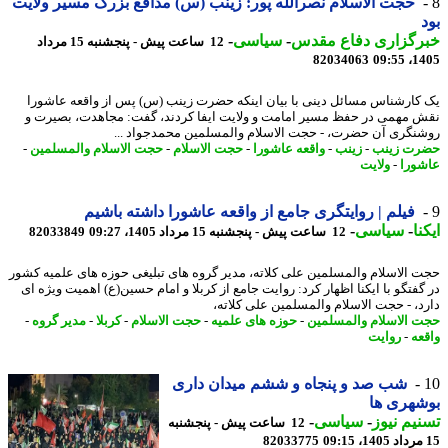
حجت الاسلام نصرالله پور: زینب (س) مدافع بزرگ مسیر ولایت
رگزاری دفاع مقدس
-
سیاسی
-
12 ساعت پیش - پنجشنبه 15 مرداد
82034063
1405
کارشناس مسائل دینی با بیان اینکه حضرت زینب (س) پس از واقعه عاشورا
 مهمی در حفظ مسیر امامت و ولایت ایفا کردند، گفت: مجاهدت، بصیرت و
نگری آن حضرت، - حجت الاسلام والمسلمین محمدجواد ...
ت زینب
-
زینب
-
واقعه عاشورا
-
حجت الاسلام
-
حجت الاسلام والمسلمین
-
ورا
-
ولایت
فیلم | روایتگری جامع از واقعه عاشورا داشته باشیم
نا
-
سیاسی
-
12 ساعت پیش - پنجشنبه 15 مرداد 1405، 09:27
82033849
 الاسلام والمسلمین علی کلاته، مدیر گروه های تبلیغی حوزه های علمیه کشور
گفتگو با ایکنا اظهار کرد: روایت جامع از کربلا و امام حسین(ع) اهمیت ویژه ای
د، - حجت الاسلام والمسلمین علی کلاته،
 الاسلام والمسلمین
-
حوزه های علمیه
-
حجت الاسلام
-
کربلا
-
مدیر گروه
-
عه
-
روایت
شب صد و پنجاه و ششم میدان داری
هری ها
یم نیوز
-
سیاسی
-
12 ساعت پیش - پنجشنبه
82033775