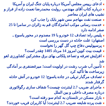
دعای رییس مجلس آمریکا درباره پایان جنگ ایران و آمریکا
رباره کتاب آقای مهندس، روایت محمدرضا نعمت زاده از فراز و
ب های ایران معاصر
نعت نفت مهاجم مس شهر بابک را جذب کرد
خدمت رسانی موکب امامزادگان قم به زائران در سامرا تا 25
 ادامه دارد
پلیس راه: تصادف 12 خودرو با 19 مصدوم در محور یاسوج ـ
فهان/ علت حادثه در دست بررسی است
رسپولیس دفاع چپ گل گهر را نخواست
مت بیت کوین امروز 14 مرداد 1405 چقدر است؟
فزایش تعرفه و تصاعد پلکانی بهای برق مشترکین کشاورزی لغو
أمین آب شرب رشت در اولویت است؛ میرغضنفری بر آمادگی
ساخت ها تأکید کرد
تصادف مرگبار تریلی در جاده یاسوج؛ 12 خودرو در آتش حادثه
تار شدند
ماجرای ضریب 2.7 اینترنت چیست؟ شفاف سازی رگولاتوری
اره مصرف داخلی و بین الملل
ازار مسکن در تابستان به کدام سو رفته است؟
 پرده شایعه ضریب 2.7 اینترنت؛ آیا کاربران فریب خوردند؟