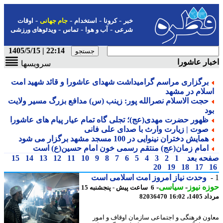
-
-
-
-
خبر
کرونا
استخدام
جام جهانی
اوقات
-
-
-
شرعی
آب و هوا
تماس
ویدئوهای ورزشی
22:14 | 1405/5/15
ار عاشورا
سرویسها
برگزاری مراسم گرامیداشت شهدای عاشورا و قائد شهید امت
سلام در مشهد
حجت الاسلام نصرالله پور: زینب (س) مدافع بزرگ مسیر ولایت
ود
ظهور حضرت مهدی(عج)؛ تجلی گاه تمام عیار پیام های عاشورا
صوت | زیارت وارث با صدای علی فانی
همایش دختران نینوایی در 100 مسجد مشهد برگزار می شود
امام زمان(عج) منتقم رسمی خون امام حسین(ع) است
حه بعد
1
2
3
4
5
6
7
8
9
10
11
12
13
14
15
20
19
18
17
وحدت نیاز امروز امت اسلامی است
ه نیوز
-
سیاسی
-
6 ساعت پیش - پنجشنبه 15
1، 16:02
82036470
ون فرهنگی و اجتماعی سازمان اوقاف و امور