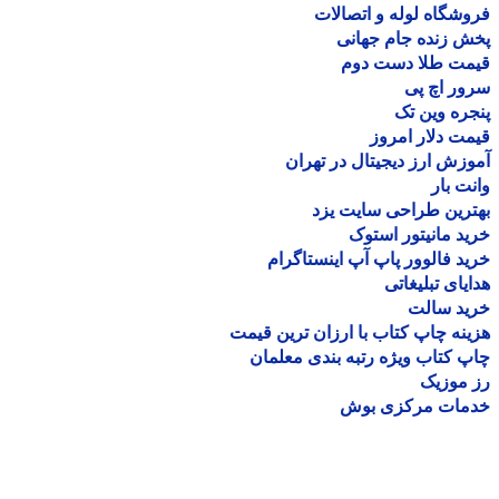
شگاه لوله و اتصالات
 زنده جام جهانی
مت طلا دست دوم
ر اچ پی
ره وین تک
ت دلار امروز
زش ارز دیجیتال در تهران
ت بار
رین طراحی سایت یزد
د مانیتور استوک
د فالوور پاپ آپ اینستاگرام
یای تبلیغاتی
ید سالت
نه چاپ کتاب با ارزان ترین قیمت
 کتاب ویژه رتبه بندی معلمان
موزیک
مات مرکزی بوش