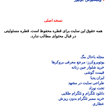
نسخه اصلی
مه حقوق این سایت برای قطره محفوظ است. قطره مسئولیتی
در قبال محتوای مطالب ندارد.
ه باحال مگ
وبروکرز: مرجع معرفی بروکرها
د شلوار جین زنانه
مت گوشی
ان پدیا
احی سایت در مشهد
 نوزاد
لود تلگرام و تلگرام طلایی
د ممبر تلگرام بدون ریزش
اری