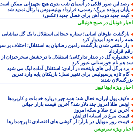
صد این صور فلکی در آسمان شب بدون هیچ تجهیزاتی ممکن است
ایان پرونده بزرگ/ رسمی: قرارداد وینیسیوس با رئال تمدید شد
یت جدید ذوب آهن برای فصل جدید (عکس)
بار فوتبال در صبح فوتبالی
ازگشت طوفان آسانی؛ ستاره جنجالی استقلال با یک گل تماشایی
ه را به خود امیدوار کرد
از منتفی شدن بازگشت رامین رضائیان به استقلال؛ اختلاف بر سر
م قرارداد
شنواره گل در دیدار تدارکاتی؛ استقلال با درخشش سحرخیزان از
 هم نام خوزستانی عبور کرد
رد پرگل آبی های پایتخت در آزادی؛ استقلال آماده لیگ می شود
ام تازه پرسپولیس برای تغییر نسل؛ بازیکنان پایه وارد تمرین
رگسالان شدند
بار ویژه
ایونا نیوز
کیف پول ایران» فعال شد؛ همه چیز درباره خدمات و کاربردها
ونس طلا امروز چند دلار شد؟ آخرین قیمت بازار جهانی
خرین نرخ طلا و سکه امروز
یمت مرغ در آستانه افزایش
یمت روز موبایل در بازار؛ از گوشی های اقتصادی تا پرچمدارها
بار ویژه
سرنویس