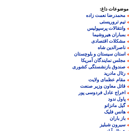
ضوعات داغ:
حمدرضا نعمت زاده
یم تروریستی
انتقالات پرسپولیس
مباران هیروشیما
شکلات اقتصادی
اصرالدین شاه
ستان سیستان و بلوچستان
جلس نمایندگان آمریکا
ندوق بازنشستگی کشوری
ئال مادرید
قام عظمای ولایت
اتل معاون وزیر صنعت
خراج عادل فردوسی پور
اول ندود
یل مانزانو
انس فلیک
از باران
یرون شبلیز