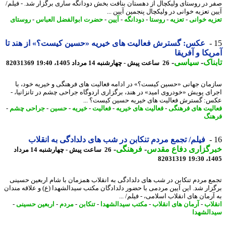
 در روستای ولیکچال از دهستان بنافت بخش دودانگه ساری برگزار شد. - فیلم/
 تعزیه خوانی در ولیکچال پنجمین آیین ...
یه خوانی
-
تعزیه
-
روستا
-
دودانگه
-
آیین
-
حضرت ابوالفضل العباس
-
روستای
عکس: گسترش فعالیت های خیریه «حسین کیست؟» از هند تا
یکا و آفریقا
ناک
-
سیاسی
-
26 ساعت پیش - چهارشنبه 14 مرداد 1405، 19:40
82031369
مان جهانی «حسین کیست؟» در ادامه فعالیت های فرهنگی و خیریه خود، با
ای پویش «خودروی امید» در هند، برگزاری اردوگاه جراحی چشم در تانزانیا، -
: گسترش فعالیت های خیریه حسین کیست؟ ...
لیت های فرهنگی
-
فعالیت های خیریه
-
فعالیت
-
خیریه
-
حسین
-
جراحی چشم
-
نگ
فیلم/ تجمع مردم تنکابن در شب های دلدادگی به انقلاب
رگزاری دفاع مقدس
-
فرهنگی
-
26 ساعت پیش - چهارشنبه 14 مرداد
82031319
1405
ع مردم تنکابن در شب های دلدادگی به انقلاب همزمان با شام اربعین حسینی
زار شد. این آیین مردمی با حضور دلدادگان مکتب سیدالشهدا (ع) و علاقه مندان
رمان های انقلاب اسلامی، - فیلم/ ...
لاب
-
آرمان های انقلاب
-
مکتب سیدالشهدا
-
تنکابن
-
مردم
-
اربعین حسینی
-
الشهدا