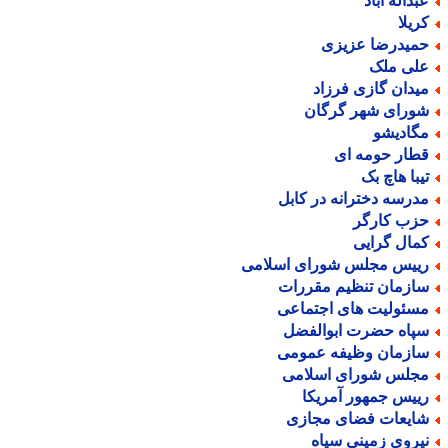
بداله آباد
ریلا
میدرضا عزیزی
لی ملک
یدان گازی فرزاد
ورای شهر گرگان
گادیشو
طار حومه ای
یبا هاچ بک
درسه دخترانه در کابل
زب کارگر
مال گرایی
ییس مجلس شورای اسلامی
ازمان تنظیم مقررات
سئولیت های اجتماعی
پاه حضرت ابوالفضل
ازمان وظیفه عمومی
جلس شورای اسلامی
ییس جمهور آمریکا
ایعات فضای مجازی
یروی زمینی سپاه