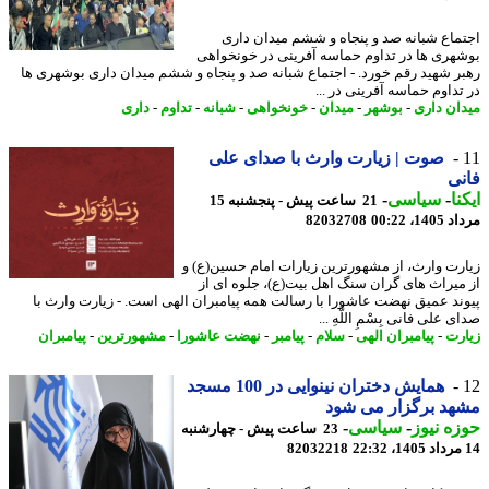
ماع شبانه صد و پنجاه و ششم میدان داری
هری ها در تداوم حماسه آفرینی در خونخواهی
ر شهید رقم خورد. - اجتماع شبانه صد و پنجاه و ششم میدان داری بوشهری ها
تداوم حماسه آفرینی در ...
ان داری
-
بوشهر
-
میدان
-
خونخواهی
-
شبانه
-
تداوم
-
داری
صوت | زیارت وارث با صدای علی
ی
نا
-
سیاسی
-
21 ساعت پیش - پنجشنبه 15
1، 00:22
82032708
رت وارث، از مشهورترین زیارات امام حسین(ع) و
میراث های گران سنگ اهل بیت(ع)، جلوه ای از
ند عمیق نهضت عاشورا با رسالت همه پیامبران الهی است. - زیارت وارث با
 علی فانی بِسْمِ اللَّهِ ...
رت
-
پیامبران الهی
-
سلام
-
پیامبر
-
نهضت عاشورا
-
مشهورترین
-
پیامبران
همایش دختران نینوایی در 100 مسجد
د برگزار می شود
ه نیوز
-
سیاسی
-
23 ساعت پیش - چهارشنبه
82032218