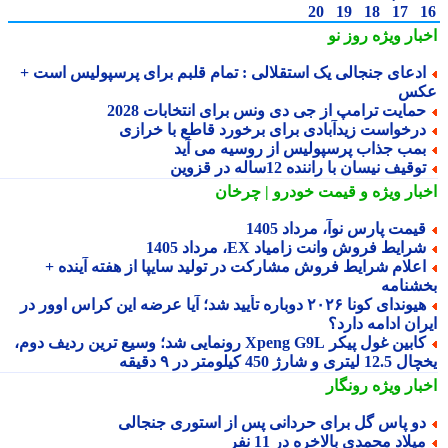
20
19
18
17
بار ویژه
روز نو
دعای جنجالی یک استقلالی : تمام قلبم برای پرسپولیس است +
کس
مایت ترامپ از جی دی ونس برای انتخابات 2028
رخواست زیدآبادی برای برخورد قاطع با خرازی
مب جذاب پرسپولیس از روسیه می آید
وقیف نیسان با راننده 12ساله در قزوین
بار ویژه
و قیمت خودرو | چرخان
یمت پارس نوآ، مرداد 1405
رایط فروش وانت زامیاد EX، مرداد 1405
علام شرایط فروش مشارکت در تولید سایپا از هفته آینده +
شنامه
هیوندای کونا ۲۰۲۶ دوباره تأیید شد؛ آیا عرضه این کراس اوور در
ان ادامه دارد؟
کابین غول پیکر Xpeng G9L رونمایی شد؛ وسیع ترین ردیف دوم،
ری و شارژ 450 کیلومتر در ۹ دقیقه
بار ویژه
رونگار
و پاس گل برای حردانی پس از استوری جنجالی
یلاد محمدی بالاخره در 11 نفر