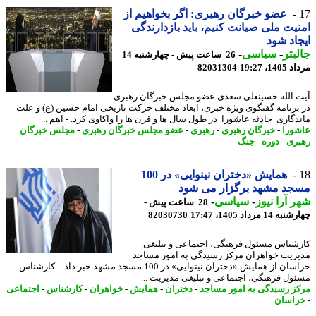
عضو خبرگان رهبری: اگر بخواهیم از
یت ملی صیانت کنیم، باید بازدارندگی
اد شود
بتر
-
سیاسی
-
26 ساعت پیش - چهارشنبه 14
1، 19:27
82031304
 الله حسینعلی سعدی عضو مجلس خبرگان رهبری
برنامه گفتگوی ویژه خبری، ابعاد مختلف حرکت تاریخی امام حسین (ع) و علت
دگاری حادثه عاشورا در طول سال ها و قرن ها را واکاوی کرد. - اهم ...
ورا
-
خبرگان رهبری
-
رهبری
-
عضو مجلس خبرگان رهبری
-
مجلس خبرگان
ری
-
دوره
-
جنگ
همایش «دختران نینوایی» در 100
جد مشهد برگزار می شود
 آرا نیوز
-
سیاسی
-
28 ساعت پیش -
14 مرداد 1405، 17:47
82030730
شناس مسئول فرهنگی، اجتماعی و تبلیغی
ریت خواهران مرکز رسیدگی به امور مساجد
خراسان از همایش «دختران نینوایی» در 100 مسجد مشهد خبر داد. - کارشناس
ول فرهنگی، اجتماعی و تبلیغی مدیریت ...
ز رسیدگی به امور مساجد
-
دختران
-
همایش
-
خواهران
-
کارشناس
-
اجتماعی
اسان