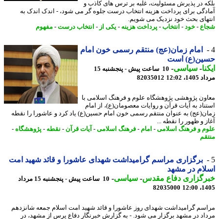
ه در پذیرش مسئولیت، غلبه بر ترس های کاذب و
دگی برای پرداخت هزینه انتخاب درست جلوه گر می شود، - اندک اندک به
های بحث خود نزدیک می شویم.
ع
-
خود
-
انتخاب
-
پرداخت هزینه
-
یکی از
-
انتخاب درست
-
مفهوم
امام زمان(عج) منتقم رسمی خون امام
ین(ع) است
نا
-
سیاسی
-
10 ساعت پیش - پنجشنبه 15
1، 12:02
82035012
ون پژوهشی پژوهشگاه علوم و فرهنگ اسلامی با
ناد به آیات قرآن و روایات معصومان(ع)، از امام
ن(عج) به عنوان منتقم رسمی خون امام حسین(ع) یاد کرد و عاشورا را نقطه
 و ظهور را نقطه ...
م و فرهنگ اسلامی
-
امام
-
فرهنگ اسلامی
-
آیات قرآن
-
نقطه
-
پژوهشگاه
-
قم
برگزاری مراسم گرامیداشت شهدای عاشورا و قائد شهید امت
ام در مشهد
رگزاری دفاع مقدس
-
سیاسی
-
10 ساعت پیش - پنجشنبه 15 مرداد
82035000
1405
سم گرامیداشت شهدای روز عاشورا و قائد شهید امت اسلام جمعه شانزدهم
اد در مشهد برگزار می شود. - به گزارش خبرنگار دفاع پرس از مشهد، در