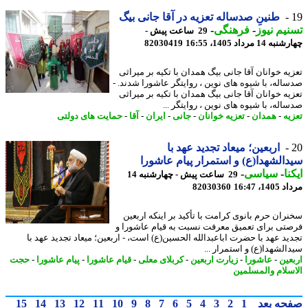
طنینِ صدساله تعزیه در آقا جانی بیگ
یم نیوز
-
فرهنگی
-
29 ساعت پیش -
14 مرداد 1405، 16:55
82030419
یه خوانان آقا جانی بیگ همدان با تکیه بر میراثی
اله، با شیوه های نوین ، روایتگر عاشورا شدند. -
یه خوانان آقا جانی بیگ همدان با تکیه بر میراثی
اله، با شیوه های نوین ، روایتگر ...
یه
-
همدان
-
تعزیه خوانان
-
جانی
-
ایران
-
آقا
-
حمایت های دولتی
اربعین؛ میعاد تجدید عهد با
الشهدا(ع) و استمرار پیام عاشورا
نا
-
سیاسی
-
29 ساعت پیش - چهارشنبه 14
1، 16:47
82030360
ران حرم بانوی کرامت با تأکید بر اینکه اربعین
تی برای تعمیق معرفت نسبت به قیام عاشورا و
ید عهد با حضرت اباعبدالله الحسین(ع) است، - اربعین؛ میعاد تجدید عهد با
الشهدا(ع) و استمرار ...
عین
-
عاشورا
-
زیارت اربعین
-
کربلای معلی
-
قیام عاشورا
-
پیام عاشورا
-
حجت
سلام والمسلمین
حه بعد
1
2
3
4
5
6
7
8
9
10
11
12
13
14
15