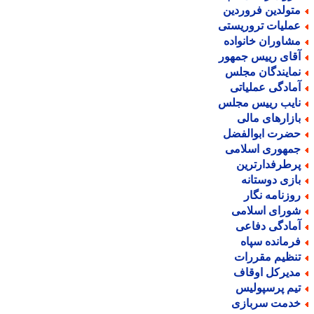
تولدین فروردین
ملیات تروریستی
شاوران خانواده
قای رییس جمهور
مایندگان مجلس
مادگی عملیاتی
ایب رییس مجلس
ازارهای مالی
ضرت ابوالفضل
مهوری اسلامی
رطرفدارترین
ازی دوستانه
وزنامه نگار
ورای اسلامی
مادگی دفاعی
رمانده سپاه
نظیم مقررات
دیرکل اوقاف
یم پرسپولیس
دمت سربازی