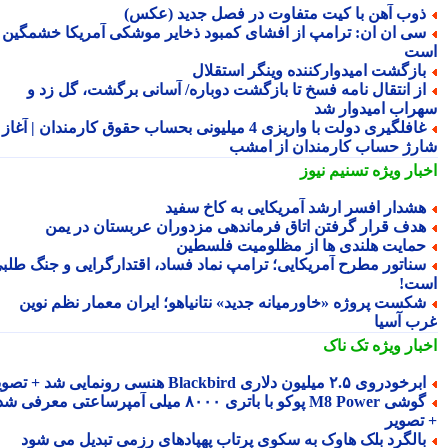
وب آهن با کیت متفاوت در فصل جدید (عکس)
ی ان ان: ترامپ از افشای کمبود ذخایر موشکی آمریکا خشمگین
ت
ازگشت امیدوارکننده وینگر استقلال
ز انتقال نامه فسخ تا بازگشت دوباره/ آسانی برگشت، گل زد و
راب امیدوار شد
غافلگیری دولت با واریزی 4 میلیونی بحساب حقوق کارمندان | آغاز
رژ حساب کارمندان از امشب
بار ویژه
تسنیم نیوز
شدار افسر ارشد آمریکایی به کاخ سفید
دف قرار گرفتن اتاق فرماندهی مزدوران عربستان در یمن
مایت هلندی ها از مظلومیت فلسطین
ناتور مطرح آمریکایی؛ ترامپ نماد فساد، اقتدارگرایی و جنگ طلبی
ت!
کست پروژه «خاورمیانه جدید» نتانیاهو؛ ایران معمار نظم نوین
ب آسیا
بار ویژه
تک ناک
رخودروی ۲.۵ میلیون دلاری Blackbird هنسی رونمایی شد + تصویر
گوشی M8 Power پوکو با باتری ۸۰۰۰ میلی آمپرساعتی معرفی شد
تصویر
الگرد بلک هاوک به سکوی پرتاب پهپادهای رزمی تبدیل می شود