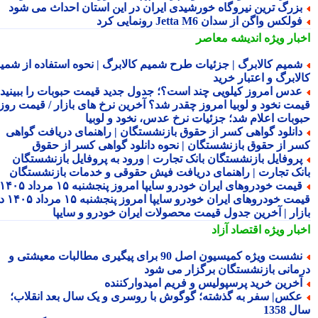
زرگ ترین نیروگاه خورشیدی ایران در این استان احداث می شود
ولکس واگن از سدان Jetta M6 رونمایی کرد
بار ویژه
اندیشه معاصر
میم کالابرگ | جزئیات طرح شمیم کالابرگ | نحوه استفاده از شمیم
لابرگ و اعتبار خرید
دس امروز کیلویی چند است؟؛ جدول جدید قیمت حبوبات را ببینید /
مت نخود و لوبیا امروز چقدر شد؟ آخرین نرخ های بازار / قیمت روز
وبات اعلام شد؛ جزئیات نرخ عدس، نخود و لوبیا
انلود گواهی کسر از حقوق بازنشستگان | راهنمای دریافت گواهی
ر از حقوق بازنشستگان | نحوه دانلود گواهی کسر از حقوق
روفایل بازنشستگان بانک تجارت | ورود به پروفایل بازنشستگان
نک تجارت | راهنمای دریافت فیش حقوقی و خدمات بازنشستگان
قیمت خودروهای ایران خودرو سایپا امروز پنجشنبه ۱۵ مرداد ۱۴۰۵ |
قیمت خودروهای ایران خودرو سایپا امروز پنجشنبه ۱۵ مرداد ۱۴۰۵ در
زار | آخرین جدول قیمت محصولات ایران خودرو و سایپا
بار ویژه
اقتصاد آزاد
نشست ویژه کمیسیون اصل 90 برای پیگیری مطالبات معیشتی و
مانی بازنشستگان برگزار می شود
خرین خرید پرسپولیس و فریم امیدوارکننده
کس| سفر به گذشته؛ گوگوش با روسری و یک سال بعد انقلاب؛
1358