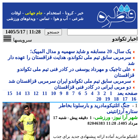
-
-
-
-
خبر
کرونا
استخدام
جام جهانی
اوقات
-
-
-
شرعی
آب و هوا
تماس
ویدئوهای ورزشی
11:28 | 1405/5/17
ار تکواندو
سرویسها
یک سال، 20 مسابقه و شاید سهمیه و مدال المپیک؛
سرمربی سابق تیم ملی تکواندو، هدایت قزاقستان را عهده دار
د
علی تاجیک و مهرداد یوسفی در کادر فنی تیم ملی تکواندو
زاقستان
سرمربی سابق تیم ملی تکواندو ایران سرمربی قزاقستان شد
دو مربی ایرانی در کادر فنی قزاقستان
حه بعد
1
2
3
4
5
6
7
8
9
10
11
12
13
14
15
20
19
18
17
جنگ اتلتیکومادرید و بارسلونا بخاطر
ره آرژانتینی
 آرا نیوز
-
ورزشی
-
1 دقیقه پیش - شنبه 17
1، 11:28
82046383
تیکو مادرید آماده ارائه پیشنهادی جدید برای جذب