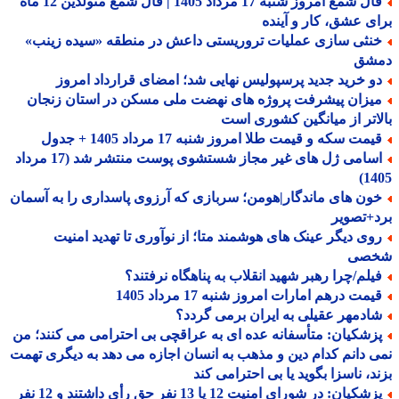
فال شمع امروز شنبه 17 مرداد 1405 | فال شمع متولدین 12 ماه
ی عشق، کار و آینده
نثی سازی عملیات تروریستی داعش در منطقه «سیده زینب»
شق
و خرید جدید پرسپولیس نهایی شد؛ امضای قرارداد امروز
یزان پیشرفت پروژه های نهضت ملی مسکن در استان زنجان
اتر از میانگین کشوری است
مت سکه و قیمت طلا امروز شنبه 17 مرداد 1405 + جدول
اسامی ژل های غیر مجاز شستشوی پوست منتشر شد (17 مرداد
14
ون های ماندگار|هومن؛ سربازی که آرزوی پاسداری را به آسمان
+تصویر
وی دیگر عینک های هوشمند متا؛ از نوآوری تا تهدید امنیت
صی
یلم/چرا رهبر شهید انقلاب به پناهگاه نرفتند؟
یمت درهم امارات امروز شنبه 17 مرداد 1405
ادمهر عقیلی به ایران برمی گردد؟
زشکیان: متأسفانه عده ای به عراقچی بی احترامی می کنند؛ من
 دانم کدام دین و مذهب به انسان اجازه می دهد به دیگری تهمت
د، ناسزا بگوید یا بی احترامی کند
پزشکیان: در شورای امنیت 12 یا 13 نفر حق رأی داشتند و 12 نفر