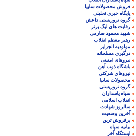
روش محصولات سایپا
ایگاه خبری تحلیلی
روه تروریستی داعش
قابت های لیگ برتر
هید محمود صارمی
هبر معظم انقلاب
ولودیه الجزایر
رگیری مسلحانه
یروهای امنیتی
اشگاه ذوب آهن
یروهای شرکتی
حصولات سایپا
روه تروریستی
پاه پاسداران
نقلاب اسلامی
الروز شهادت
خرین وضعیت
رفروش ترین
یانیه سپاه
یستگاه آخر