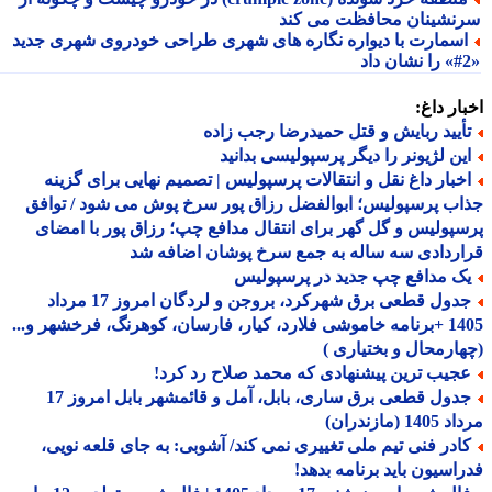
نشینان محافظت می کند
سمارت با دیواره نگاره های شهری طراحی خودروی شهری جدید
ار داغ:
أیید ربایش و قتل حمیدرضا رجب زاده
ین لژیونر را دیگر پرسپولیسی بدانید
خبار داغ نقل و انتقالات پرسپولیس | تصمیم نهایی برای گزینه
ب پرسپولیس؛ ابوالفضل رزاق پور سرخ پوش می شود / توافق
پولیس و گل گهر برای انتقال مدافع چپ؛ رزاق پور با امضای
ردادی سه ساله به جمع سرخ پوشان اضافه شد
ک مدافع چپ جدید در پرسپولیس
جدول قطعی برق شهرکرد، بروجن و لردگان امروز 17 مرداد
1405 +برنامه خاموشی فلارد، کیار، فارسان، کوهرنگ، فرخشهر و...
ارمحال و بختیاری )
جیب ترین پیشنهادی که محمد صلاح رد کرد!
جدول قطعی برق ساری، بابل، آمل و قائمشهر بابل امروز 17
1 (مازندران)
ادر فنی تیم ملی تغییری نمی کند/ آشوبی: به جای قلعه نویی،
اسیون باید برنامه بدهد!