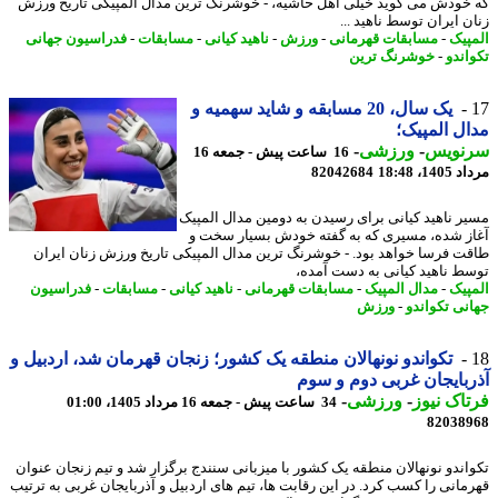
خودش می گوید خیلی اهل حاشیه، - خوشرنگ ترین مدال المپیکی تاریخ ورزش
ن ایران توسط ناهید ...
پیک
-
مسابقات قهرمانی
-
ورزش
-
ناهید کیانی
-
مسابقات
-
فدراسیون جهانی
اندو
-
خوشرنگ ترین
یک سال، 20 مسابقه و شاید سهمیه و
ل المپیک؛
نویس
-
ورزشی
-
16 ساعت پیش - جمعه 16
1، 18:48
82042684
ر ناهید کیانی برای رسیدن به دومین مدال المپیک
ز شده، مسیری که به گفته خودش بسیار سخت و
ت فرسا خواهد بود. - خوشرنگ ترین مدال المپیکی تاریخ ورزش زنان ایران
ط ناهید کیانی به دست آمده،
پیک
-
مدال المپیک
-
مسابقات قهرمانی
-
ناهید کیانی
-
مسابقات
-
فدراسیون
نی تکواندو
-
ورزش
تکواندو نونهالان منطقه یک کشور؛ زنجان قهرمان شد، اردبیل و
بایجان غربی دوم و سوم
اک نیوز
-
ورزشی
-
34 ساعت پیش - جمعه 16 مرداد 1405، 01:00
82038
اندو نونهالان منطقه یک کشور با میزبانی سنندج برگزار شد و تیم زنجان عنوان
مانی را کسب کرد. در این رقابت ها، تیم های اردبیل و آذربایجان غربی به ترتیب