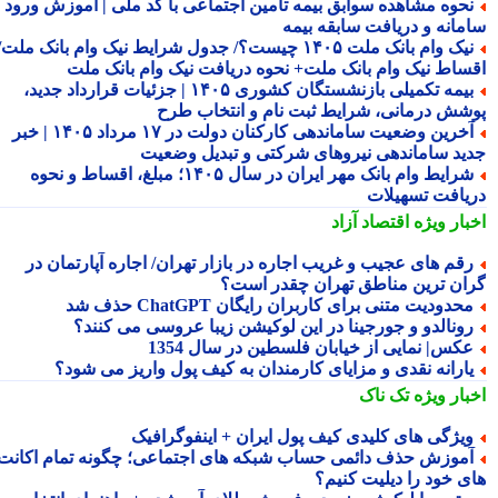
حوه مشاهده سوابق بیمه تامین اجتماعی با کد ملی | آموزش ورود به
مانه و دریافت سابقه بیمه
نیک وام بانک ملت ۱۴۰۵ چیست؟/ جدول شرایط نیک وام بانک ملت/
ساط نیک وام بانک ملت+ نحوه دریافت نیک وام بانک ملت
بیمه تکمیلی بازنشستگان کشوری ۱۴۰۵ | جزئیات قرارداد جدید،
شش درمانی، شرایط ثبت نام و انتخاب طرح
آخرین وضعیت ساماندهی کارکنان دولت در ۱۷ مرداد ۱۴۰۵ | خبر
ید ساماندهی نیروهای شرکتی و تبدیل وضعیت
شرایط وام بانک مهر ایران در سال ۱۴۰۵؛ مبلغ، اقساط و نحوه
یافت تسهیلات
بار ویژه
اقتصاد آزاد
قم های عجیب و غریب اجاره در بازار تهران/ اجاره آپارتمان در
ان ترین مناطق تهران چقدر است؟
حدودیت متنی برای کاربران رایگان ChatGPT حذف شد
ونالدو و جورجینا در این لوکیشن زیبا عروسی می کنند؟
کس| نمایی از خیابان فلسطین در سال 1354
ارانه نقدی و مزایای کارمندان به کیف پول واریز می شود؟
بار ویژه
تک ناک
یژگی های کلیدی کیف پول ایران + اینفوگرافیک
موزش حذف دائمی حساب شبکه های اجتماعی؛ چگونه تمام اکانت
ی خود را دیلیت کنیم؟