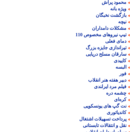
حمود پراش
یژه بانه
ازگشت نخبگان
یچه
شکلات دامداران
یپ نیروهای مخصوص 110
مای فعلی
یراندازی جایزه بزرگ
ارقان مسلح دریایی
اییدی
لبسه
ور
بیر هفته هنر انقلاب
یلم مرد ایرلندی
شمه دره
ره‌ای
ت گپ های یونسکویی
اندیاتوری
رداخت تسهیلات اشتغال
قل و انتقالات تابستانی
پاه پاسداران انقلاب