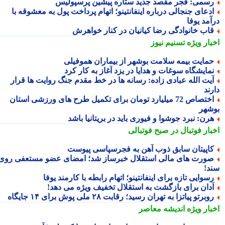
سمی: فجر مقصد جدید ستاره پیشین پرسپولیس
دعای جنجالی درباره اینفانتینو؛ اتهام پرداخت پول به معشوقه با
آمد یوفا
اب خانوادگی رضا کیانیان در کنار خواهرش
بار ویژه
تسنیم نیوز
مایت بیمه سلامت بوشهر از بیماران هموفیلی
مایشگاه سوغات و هدایا در یزد آغاز به کار کرد
یت الله عبادی زاده: رسانه ها در خط مقدم جنگ روایت ها قرار
ند
اختصاص 72 میلیارد تومان برای تکمیل طرح های ورزشی استان
شهر
رن: نبرد جوشوا و فیوری باید در بریتانیا باشد
بار فوتبال در صبح فوتبالی
اپیتان سابق ذوب آهن به فجرسپاسی پیوست
ورت های مالی استقلال خبرساز شد؛ امضای عضو مستعفی روی
د!
سوایی تازه برای اینفانتینو؛ اتهام رابطه با کارمند یوفا
دان برای بازگشت به استقلال تخفیف ویژه می دهد!
وبرتو پیاتزا به تهران رسید؛ رقابت ۲۸ ملی پوش برای ۱۴ جایگاه
بار ویژه
اندیشه معاصر