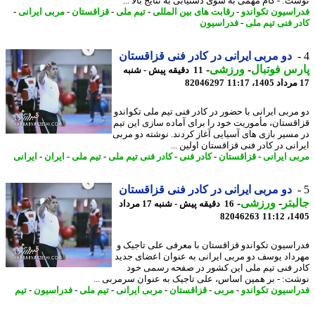
ت: - گام مهمی به سوی دستیابی به نتایج بالا ...
اسیون تکواندو
-
رقابت های بین المللی
-
تیم ملی
-
قزاقستان
-
مربی ایرانی
-
ر فنی تیم ملی
-
فدراسیون
دو مربی ایرانی در کادر فنی قزاقستان
س فوتبال
-
ورزشی
-
11 دقیقه پیش - شنبه
82046297
مربی ایرانی با حضور در کادر فنی تیم ملی تکواندو
قستان، مأموریت خود را برای آماده سازی این تیم
مسیر بازی های آسیایی آغاز کردند. نوشته دو مربی
نی در کادر فنی قزاقستان اولین ...
ی ایرانی
-
قزاقستان
-
کادر فنی
-
کادر فنی تیم ملی
-
تیم ملی
-
ایران
-
ایرانی
دو مربی ایرانی در کادر فنی قزاقستان
بتر
-
ورزشی
-
16 دقیقه پیش - شنبه 17 مرداد
82046263
1405
اسیون تکواندو قزاقستان با معرفی علی تاجیک و
داد یوسف دو مربی ایرانی به عنوان اعضای جدید
ر فنی تیم ملی این کشور در صفحه رسمی خود
ت: - بر همین اساس، علی تاجیک به عنوان سرمربی ...
اسیون تکواندو
-
مربی
-
قزاقستان
-
مربی ایرانی
-
تیم ملی
-
فدراسیون
-
تیم