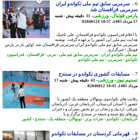
سرمربی سابق تیم ملی تکواندو ایران
مربی قزاقستان شد
س فوتبال
-
ورزشی
-
31 دقیقه پیش - شنبه
82046124
اعلام فدراسیون تکواندو قزاقستان، علی تاجیک
یت تیم ملی این کشور را برعهده گرفت. نوشته
ربی سابق تیم ملی تکواندو ایران سرمربی قزاقستان شد اولین بار در پارس
ال | خبرگزاری ...
 ملی تکواندو ایران
-
سرمربی سابق تیم ملی
-
مربی
-
قزاقستان
-
فدراسیون
اندو
-
سرمربی
-
تیم ملی تکواندو
مسابقات کشوری تکواندو در سنندج
یم نیوز
-
ورزشی
-
43 دقیقه پیش - شنبه 17
1، 10:45
82046012
بت های تکواندوی نونهالان منطقه یک کشور با
حضور 5 استان کردستان، آذربایجان غربی، آذربایجان
ی، اردبیل و زنجان در دو بخش پسران و دختران
ای پنج شنبه و جمعه در سنندج برگزار و با ...
بایجان
-
تکواندو
-
نفرات برتر
-
نونهالان
-
منطقه یک
-
سنندج
-
کشور
قهرمانی کردستان در مسابقات تکواندو
ور