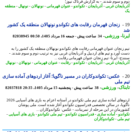
 و سوم شدند. - به گزارش فرتاک نیوز؛
بایجان غربی
-
آذربایجان
-
تکواندو
-
عنوان قهرمانی
-
نونهالان
-
نونهال
-
منطقه
زنجان قهرمان رقابت های تکواندو نونهالان منطقه یک کشور
ا
-
ورزشی
-
34 ساعت پیش - جمعه 16 مرداد 1405، 00:50
82038945
 زنجان عنوان قهرمانی رقابت های تکواندو نونهالان منطقه یک کشور را به
 آورد و تیم های اردبیل و آذربایجان غربی نیز به ترتیب دوم و سوم شدند. -
دج- ایرنا- تیم زنجان عنوان قهرمانی رقابت ...
بایجان غربی
-
آذربایجان
-
تکواندو
-
رقابت
-
عنوان قهرمانی
-
نونهالان
-
نونهال
عکس: تکواندوکاران در مسیر ناگویا؛ آغاز اردوهای آماده سازی
 ملی
ناک
-
ورزشی
-
38 ساعت پیش - پنجشنبه 15 مرداد 1405، 20:35
82037818
اردوهای آماده سازی تیم ملی تکواندو در آستانه اعزام به بازی های آسیایی 2026
ویا، در سالن تخصصی فدراسیون تکواندو آغاز شده است. ملی پوشان
رمان در این مرحله از تمرینات، - عکس: تکواندوکاران ...
اندو
-
آماده سازی
-
فدراسیون تکواندو
-
تیم ملی تکواندو
-
بازی های آسیایی
-
 ملی
-
تکواندوکاران