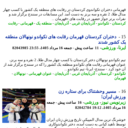
مانی دختران تکواندوی کردستان در رقابت های منطقه یک کشور با کسب چهار
مدال طلا، 2 نقره و سه برنز به دست آمد. این مسابقات در سنندج برگزار شد و
ات برتر جواز حضور در رقابت های «قهرمان ...
ستان
-
تکواندو
-
آذربایجان غربی
-
آذربایجان
-
منطقه یک
-
قهرمانی
-
رقابت
دختران کردستان قهرمان رقابت های تکواندو نونهالان منطقه
 کشور شدند
ا
-
ورزشی
-
11 ساعت پیش - جمعه 16 مرداد 1405، 23:55
82043985
تیم تکواندو نونهالان دختر کردستان با کسب چهار مدال طلا، 2 نقره و سه برنز،
ان قهرمانی رقابت های تکواندو منطقه یک کشور را که در سنندج برگزار شد از
ود کرد. - سنندج- ایرنا- تیم تکواندو ...
اندو
-
کردستان
-
آذربایجان غربی
-
آذربایجان
-
عنوان قهرمانی
-
نونهالان
-
مان
مسیر وحشتناک برای ستاره زن
ش ایران!
نویس نیوز
-
ورزشی
-
16 ساعت پیش - جمعه
82042784
رنگ ترین مدال المپیکی تاریخ ورزش زنان ایران
ط ناهید کیانی به دست آمده، دختر تکواندوکاری