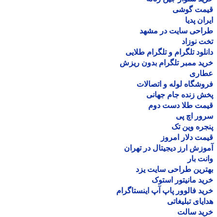
مت گوشی
ان پدیا
احی سایت در مشهد
 نوزاد
لود تلگرام و تلگرام طلایی
د ممبر تلگرام بدون ریزش
اری
شگاه لوله و اتصالات
 زنده جام جهانی
مت طلا دست دوم
ر اچ پی
ره وین تک
ت دلار امروز
زش ارز دیجیتال در تهران
ت بار
رین طراحی سایت یزد
د مانیتور استوک
د فالوور پاپ آپ اینستاگرام
یای تبلیغاتی
ید سالت