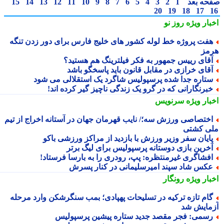
حه بعد
1
2
3
4
5
6
7
8
9
10
11
12
13
14
15
20
19
18
17
بار ویژه
روز نو
فت پروژه خط لوله کشور های خلیج فارس برای دور زدن تنگه
مز
قای رییس جمهور به فکر فیلترینگ هم هستید؟
قای خرازی در مقابل قانون باید پاسخگو باشد
تاره جدا شده پرسپولیس شاگرد یک استقلالی می شود
برنگارانی که در گرو یک زندگی ناچیز گیر کرده اند!
بار ویژه
سرنویس
ختصاصی ورزش سه؛/ نایب قهرمان جهان در آستانه اخراج از تیم
ی کشتی
ایان سفر وزیر ورزش با بازدید از مراکز ورزشی باکو
خرین بازی دوستانه پرسپولیس برای لیگ برتر
فشاگری غیرمنتظره: پپ، رودری را به بارسا فرستاد!
کس شاد سپند امیرسلیمانی در کنار پسرش
بار ویژه
رونگار
ام تازه ترکیه در تسلیحات پهپادی؛ بمب سنگرشکن وارد مرحله
مایش شد
سمی: فجر مقصد جدید ستاره پیشین پرسپولیس