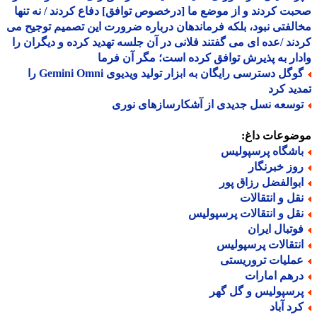
ت کردند و از موضع ما [درخصوص توافق] دفاع کردند / نه تنها
لفتی نبود، بلکه فرماندهان درباره ضرورت این تصمیم توجیح می
ند /عده ای می گفتند فلانی در آن جلسه تهدید کرده و دیگران را
ار به پذیرش توافق کرده است؛ مگر آن فرما
گوگل دسترسی رایگان به ابزار تولید ویدیوی Gemini Omni را
ید کرد
وسعه نسل جدیدی از آشکارسازهای نوری
ضوعات داغ:
اشگاه پرسپولیس
وز خبرنگار
بوالفضل رزاق پور
قل و انتقالات
قل و انتقالات پرسپولیس
وتبال ایران
نتقالات پرسپولیس
ملیات تروریستی
رهم امارات
رسپولیس و گل گهر
رد آباد