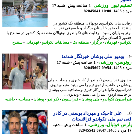
یم نیوز
-
ورزشی
-
1 ساعت پیش - شنبه 17
1، 10:00
82045641
بت های تکواندوی نونهالان منطقه یک کشور در
سنندج با حضور 5 استان برگزار و با معرفی نفرات
ر به پایان رسید. - رقابت های تکواندوی نونهالان منطقه یک کشور در سنندج با
ن برگزار ...
اندو
-
قهرمان
-
برگزار
-
منطقه یک
-
مسابقات تکواندو
-
قهرمانی
-
سنندج
ویدیو| ملی پوشان خبرنگار شدند!
نویس
-
ورزشی
-
1 ساعت پیش - شنبه 17
1، 09:54
82045607
یوی فدراسیون تکواندو از کار خبری و مصاحبه ملی
ان در حاشیه اردوی تیم را می بینید. منبع ویدیوی
اسیون تکواندو از کار خبری و مصاحبه ملی پوشان
اشیه اردوی تیم را می بینید. - ویدیوی ...
اسیون تکواندو
-
ملی پوشان
-
فدراسیون
-
تکواندو
-
پوشان
-
مصاحبه
-
حاشیه
علی تاجیک و مهرداد یوسفی در کادر
 تیم ملی تکواندو قزاقستان
س فوتبال
-
ورزشی
-
1 ساعت پیش - شنبه
82045542