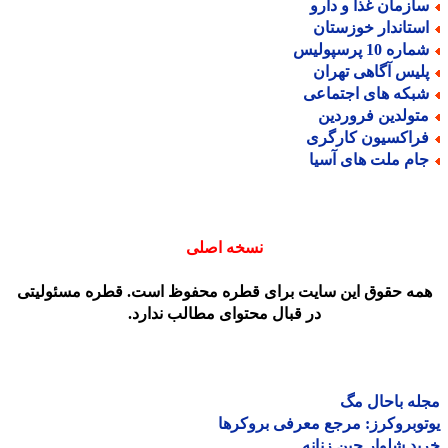
ازمان غذا و دارو
ستاندار خوزستان
اره 10 پرسپولیس
لیس آگاهی تهران
بکه های اجتماعی
تولدین فروردین
راکسیون کارگری
ام ملت های آسیا
نسخه اصلی
مه حقوق این سایت برای قطره محفوظ است. قطره مسئولیتی
در قبال محتوای مطالب ندارد.
ه باحال مگ
وبروکرز: مرجع معرفی بروکرها
د شلوار جین زنانه