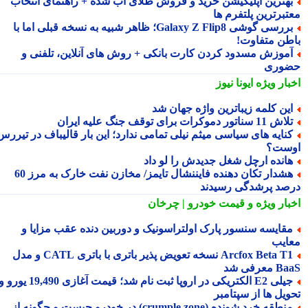
هترین اپلیکیشن خرید و فروش طلای آب شده + راهنمای انتخاب
تبرترین پلتفرم ها
بررسی گوشی Galaxy Z Flip8؛ ظاهر شبیه به نسخه قبلی اما با
طن متفاوت!
موزش مسدود کردن کارت بانکی + روش های آنلاین، تلفنی و
وری
بار ویژه
ایونا نیوز
ین کلمه زیباترین واژه جهان شد
ش 11 سناتور دموکرات برای توقف جنگ علیه ایران
نایه های سیاسی میثم نیلی تمامی ندارد؛ این بار قالیباف در تیررس
ست؟
انده ارچل شغل جدیدش را لو داد
هشدار تکان دهنده فایننشال تایمز/ مخازن نفت خارک به مرز 60
صد پرشدگی رسیدند
بار ویژه
و قیمت خودرو | چرخان
قایسه سنسور پارک اولتراسونیک و دوربین دنده عقب مزایا و
ایب
Arcfox Beta T1 نسخه تعویض پذیر باتری با باتری CATL و مدل
معرفی شد
جیلی E2 الکتریکی در اروپا ثبت نام شد؛ قیمت آغازی 19,490 یورو و
ویل ها از سپتامبر
منطقه خرد شونده (crumple zone) در خودرو چیست و چگونه از