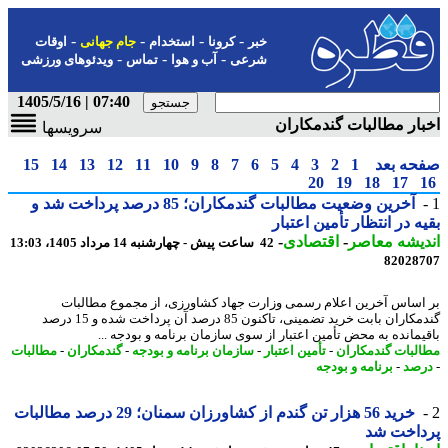
-
-
-
-
خبر
کرونا
استخدام
جام جهانی
اوقات
-
-
-
شرعی
آب و هوا
تماس
ویدئوهای ورزشی
07:40 | 1405/5/16
ار مطالبات گندمکاران
سرویسها
حه بعد
1
2
3
4
5
6
7
8
9
10
11
12
13
14
15
20
19
18
17
آخرین وضعیت مطالبات گندمکاران؛ 85 درصد پرداخت شد و
ه در انتظار تأمین اعتبار
یشه معاصر
-
اقتصادی
-
42 ساعت پیش - چهارشنبه 14 مرداد 1405، 13:03
82028
اساس آخرین اعلام رسمی وزارت جهاد کشاورزی، از مجموع مطالبات
گندمکاران بابت خرید تضمینی، تاکنون 85 درصد آن پرداخت شده و 15 درصد
یمانده به محض تأمین اعتبار از سوی سازمان برنامه و بودجه ...
لبات گندمکاران
-
تأمین اعتبار
-
سازمان برنامه و بودجه
-
گندمکاران
-
مطالبات
صد
-
برنامه و بودجه
خرید 56 هزار تن گندم از کشاورزان سمنان؛ 29 درصد مطالبات
داخت شد