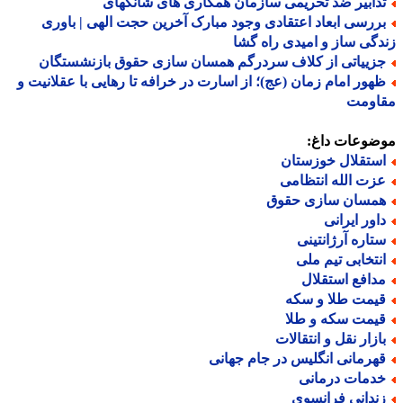
دابیر ضد تحریمی سازمان همکاری های شانگهای
ررسی ابعاد اعتقادی وجود مبارک آخرین حجت الهی | باوری
گی ساز و امیدی راه گشا
زییاتی از کلاف سردرگم همسان سازی حقوق بازنشستگان
هور امام زمان (عج)؛ از اسارت در خرافه تا رهایی با عقلانیت و
اومت
ضوعات داغ:
ستقلال خوزستان
زت الله انتظامی
مسان سازی حقوق
اور ایرانی
تاره آرژانتینی
نتخابی تیم ملی
دافع استقلال
یمت طلا و سکه
یمت سکه و طلا
ازار نقل و انتقالات
هرمانی انگلیس در جام جهانی
دمات درمانی
ندانی فرانسوی