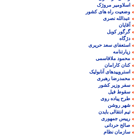
سلاومیر مروژک
ضعیت راه های کشور
بدالله نصری
قایان
رگور کوبل
ژگاه
ستعفای سعد حریری
یارتنامه
حمود ملاقاسمی
نان کارامان
ستروییدهای آنابولیک
حمدرضا رهبری
فر وزیر کشور
قوط فیل
رح پیاده روی
هر روشن
یم انتقالی بایدن
ییس جمهوری
الح حردانی
ازمان نظام