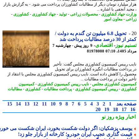
ر میلیارد تومان دیگر از مطالبات کشاورزان پرداخت می شود. - به گزارش بازار
ید آنجفی با اشاره ...
رت جهاد کشاورزی
-
محصولات زراعی
-
تولید
-
جهاد کشاورزی
-
کشاورزی
-
عی
-
معاون امور
تحویل 6.8 میلیون تن گندم به دولت /
درصد مطالبات پرداخت شد
یم نیوز
-
اقتصادی
-
9 روز پیش - چهارشنبه 7
1، 07:10
81978088
ب رییس کمیسیون کشاورزی مجلس گفت: تأخیر
پرداخت مطالبات انگیزه کشاورزان برای تحویل
ول را کاهش داده است. نایب رییس کمیسیون کشاورزی مجلس با انتقاد از
یر دولت در پرداخت مطالبات ...
سیون کشاورزی مجلس
-
نایب رییس کمیسیون کشاورزی
-
کمیسیون
ورزی
-
رییس کمیسیون کشاورزی
-
پرداخت مطالبات
-
کشاورزی
-
مطالبات
حه بعد
1
2
3
4
5
6
7
8
9
10
11
12
13
14
15
20
19
18
17
بار ویژه
روز نو
وسف پزشکیان: اگر دولت شکست بخورد، ایران شکست می خورد
یمت گذاری عجیب ایران خودرو؛ کارخانه از بازار جلو زد!