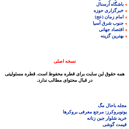
اشگاه آرسنال
برگزاری حوزه
مام زمان (عج)
نوب شرق آسیا
قتصاد جهانی
هترین گزینه
نسخه اصلی
مه حقوق این سایت برای قطره محفوظ است. قطره مسئولیتی
در قبال محتوای مطالب ندارد.
ه باحال مگ
وبروکرز: مرجع معرفی بروکرها
د شلوار جین زنانه
مت گوشی