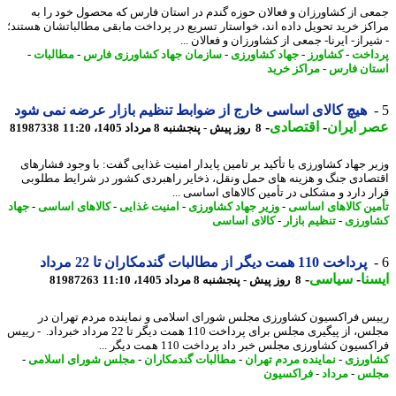
ی از کشاورزان و فعالان حوزه گندم در استان فارس که محصول خود را به
کز خرید تحویل داده اند، خواستار تسریع در پرداخت مابقی مطالباتشان هستند؛
راز- ایرنا- جمعی از کشاورزان و فعالان ...
اخت
-
کشاورز
-
جهاد کشاورزی
-
سازمان جهاد کشاورزی فارس
-
مطالبات
-
ان فارس
-
مراکز خرید
هیچ کالای اساسی خارج از ضوابط تنظیم بازار عرضه نمی شود
 ایران
-
اقتصادی
-
8 روز پیش - پنجشنبه 8 مرداد 1405، 11:20
81987338
ر جهاد کشاورزی با تأکید بر تامین پایدار امنیت غذایی گفت: با وجود فشارهای
صادی جنگ و هزینه های حمل ونقل، ذخایر راهبردی کشور در شرایط مطلوبی
ر دارد و مشکلی در تأمین کالاهای اساسی ...
ین کالاهای اساسی
-
وزیر جهاد کشاورزی
-
امنیت غذایی
-
کالاهای اساسی
-
جهاد
ورزی
-
تنظیم بازار
-
کالای اساسی
پرداخت 110 همت دیگر از مطالبات گندمکاران تا 22 مرداد
نا
-
سیاسی
-
8 روز پیش - پنجشنبه 8 مرداد 1405، 11:10
81987263
س فراکسیون کشاورزی مجلس شورای اسلامی و نماینده مردم تهران در
مجلس، از پیگیری مجلس برای پرداخت 110 همت دیگر تا 22 مرداد خبرداد. - رییس
سیون کشاورزی مجلس خبر داد پرداخت 110 همت دیگر ...
ورزی
-
نماینده مردم تهران
-
مطالبات گندمکاران
-
مجلس شورای اسلامی
-
لس
-
مرداد
-
فراکسیون