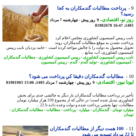
پرداخت مطالبات گندمکاران به کجا
ید؟
 نو
-
اقتصادی
-
9 روز پیش - چهارشنبه 7 مرداد
81982678
1405
ب رییس کمیسیون کشاورزی مجلس اعلام کرد
اخت نشدن به موقع مطالبات گندمکاران، روند
یل محصول به دولت را با چالش مواجه کرده است. - حامد یزدیان نایب رییس
سیون کشاورزی، آب، منابع ...
ب رییس کمیسیون کشاورزی
-
رییس کمیسیون کشاورزی
-
مطالبات گندمکاران
یسیون کشاورزی
-
تولید گندم
-
گندم
-
رییس کمیسیون
مطالبات گندمکاران دقیقا کیِ پرداخت می شود؟
نا نیوز
-
اقتصادی
-
9 روز پیش - چهارشنبه 7 مرداد 1405، 15:06
81981903
یر در پرداخت مطالبات گندمکاران بار دیگر به چالشی جدی برای بخش
کشاورزی تبدیل شده است؛ در حالی که از مجموع 330 هزار میلیارد تومان
بات، تنها بخشی پرداخت شده و دولت وعده داده تا 22 ...
یارد تومان
-
گندمکاران
-
میلیارد
-
پرداخت
-
مطالبات
-
مطالبات گندمکاران
-
ان
100 همت دیگر از مطالبات گندمکاران