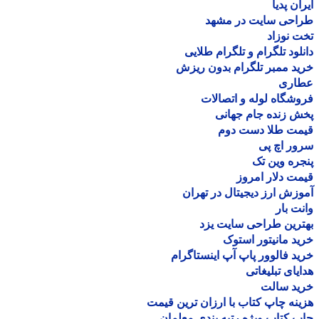
ان پدیا
احی سایت در مشهد
 نوزاد
لود تلگرام و تلگرام طلایی
د ممبر تلگرام بدون ریزش
اری
شگاه لوله و اتصالات
 زنده جام جهانی
مت طلا دست دوم
ر اچ پی
ره وین تک
ت دلار امروز
زش ارز دیجیتال در تهران
ت بار
رین طراحی سایت یزد
د مانیتور استوک
د فالوور پاپ آپ اینستاگرام
یای تبلیغاتی
ید سالت
نه چاپ کتاب با ارزان ترین قیمت
 کتاب ویژه رتبه بندی معلمان