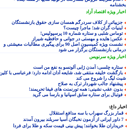
شنامه
بار ویژه
اقتصاد آزاد
زییاتی از کلاف سردرگم همسان سازی حقوق بازنشستگان
بنیات گران شد؛ ماجرا چیست؟
وماس شلبی و ستاره شماره 10 پرسپولیس!
کس| هایده و مهستی در جوانی و حافظیه شیراز
نشست ویژه کمیسیون اصل 90 برای پیگیری مطالبات معیشتی و
مانی بازنشستگان برگزار می شود
بار ویژه
سرنویس
تاره چلسی: آمدن ژابی آلونسو به نفع من است
ازگشت خلیفه منتفی شد، شایعه آدان ادامه دارد/ فرعباسی با کلین
ت لیگ را شروع می کند
یشنهاد جالب شهردار ترک به صلاح
دون عقب نشینی: همه تورنمنت های فیفا تحریمند!
وتبال برای ستاره سابق اسپانیا و بارسا می گرید
ار داغ:
مار بزرگ سهراب با سه مدافع استقلال
 سربلند بیرون آمدند
ریداران طلا بخوانند؛ پیش بینی قیمت سکه و طلا برای فردا