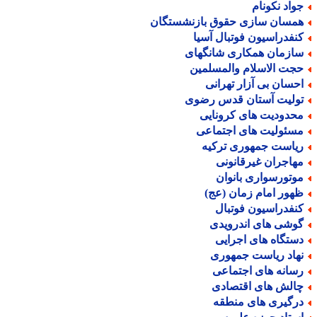
واد نکونام
مسان سازی حقوق بازنشستگان
نفدراسیون فوتبال آسیا
ازمان همکاری شانگهای
جت الاسلام والمسلمین
حسان بی آزار تهرانی
ولیت آستان قدس رضوی
حدودیت های کرونایی
سئولیت های اجتماعی
یاست جمهوری ترکیه
هاجران غیرقانونی
وتورسواری بانوان
هور امام زمان (عج)
نفدراسیون فوتبال
وشی های اندرویدی
ستگاه های اجرایی
هاد ریاست جمهوری
سانه های اجتماعی
الش های اقتصادی
رگیری های منطقه