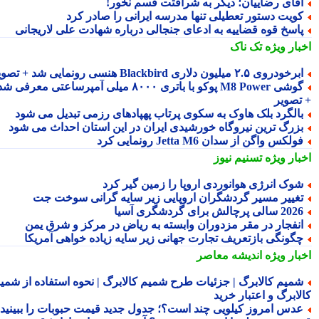
قای رضاییان؛ دیگر به شرافتت قسم نخور!
ویت دستور تعطیلی تنها مدرسه ایرانی را صادر کرد
اسخ قوه قضاییه به ادعای جنجالی درباره شهادت علی لاریجانی
بار ویژه
تک ناک
رخودروی ۲.۵ میلیون دلاری Blackbird هنسی رونمایی شد + تصویر
گوشی M8 Power پوکو با باتری ۸۰۰۰ میلی آمپرساعتی معرفی شد
تصویر
الگرد بلک هاوک به سکوی پرتاب پهپادهای رزمی تبدیل می شود
زرگ ترین نیروگاه خورشیدی ایران در این استان احداث می شود
ولکس واگن از سدان Jetta M6 رونمایی کرد
بار ویژه
تسنیم نیوز
وک انرژی هوانوردی اروپا را زمین گیر کرد
غییر مسیر گردشگران اروپایی زیر سایه گرانی سوخت جت
2 سالی پرچالش برای گردشگری آسیا
نفجار در مقر مزدوران وابسته به ریاض در مرکز و شرق یمن
گونگی بازتعریف تجارت جهانی زیر سایه زیاده خواهی آمریکا
بار ویژه
اندیشه معاصر
میم کالابرگ | جزئیات طرح شمیم کالابرگ | نحوه استفاده از شمیم
لابرگ و اعتبار خرید
دس امروز کیلویی چند است؟؛ جدول جدید قیمت حبوبات را ببینید /