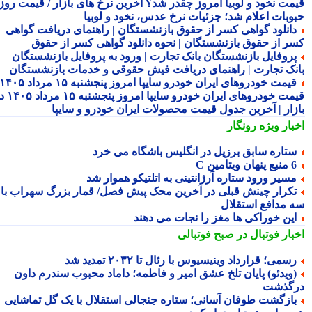
مت نخود و لوبیا امروز چقدر شد؟ آخرین نرخ های بازار / قیمت روز
وبات اعلام شد؛ جزئیات نرخ عدس، نخود و لوبیا
انلود گواهی کسر از حقوق بازنشستگان | راهنمای دریافت گواهی
ر از حقوق بازنشستگان | نحوه دانلود گواهی کسر از حقوق
روفایل بازنشستگان بانک تجارت | ورود به پروفایل بازنشستگان
نک تجارت | راهنمای دریافت فیش حقوقی و خدمات بازنشستگان
قیمت خودروهای ایران خودرو سایپا امروز پنجشنبه ۱۵ مرداد ۱۴۰۵ |
قیمت خودروهای ایران خودرو سایپا امروز پنجشنبه ۱۵ مرداد ۱۴۰۵ در
زار | آخرین جدول قیمت محصولات ایران خودرو و سایپا
بار ویژه
رونگار
تاره سابق برزیل در انگلیس باشگاه می خرد
 پنهان ویتامین C
سیر ورود ستاره آرژانتینی به اتلتیکو هموار شد
کرار چینش قبلی در آخرین محک پیش فصل/ قمار بزرگ سهراب با
 مدافع استقلال
ین خوراکی ها مغز را نجات می دهند
بار فوتبال در صبح فوتبالی
سمی؛ قرارداد وینیسیوس با رئال تا ۲۰۳۲ تمدید شد
ویدئو) پایان تلخ عشق امیر و فاطمه؛ داماد محبوب سندرم داون
گذشت
ازگشت طوفان آسانی؛ ستاره جنجالی استقلال با یک گل تماشایی