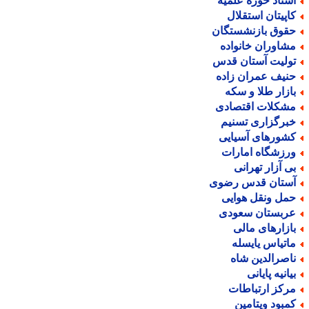
ستاد حوزه علمیه
اپیتان استقلال
قوق بازنشستگان
شاوران خانواده
ولیت آستان قدس
نیف عمران زاده
ازار طلا و سکه
شکلات اقتصادی
برگزاری تسنیم
شورهای آسیایی
رزشگاه امارات
ی آزار تهرانی
ستان قدس رضوی
مل ونقل هوایی
ربستان سعودی
ازارهای مالی
اتیاس یایسله
اصرالدین شاه
یانیه پایانی
رکز ارتباطات
مبود ویتامین