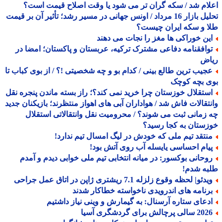
ام شد / سکه گران تر می شود یا وقت اصلاح قیمت است؟
تحلیل بازار 16 مرداد / اونس جهانی در مسیر رشد؛ تأثیر آن بر قیمت
 و سکه ایران چیست؟
ین خوراکی ها مغز را نجات می دهند
وافقنامه دفاعی مشترک ترکیه، عربستان و پاکستان؛ امضا در
اض
جیب ترین طالع بینی / کدام بو و چه شخصیتی !؟ / از بوی کباب تا
ی بچه کوچک
ستقلال خوزستان چرا خرید نمی کند؟؛ راز بسته ماندن پنجره نقل
تقالات فاش شد / هواداران آبی های اهواز منتظرند؛ بازیکنان جدید
زمانی ثبت می شوند؟ / محرومیت نقل وانتقالاتی استقلال
ستان به کجا رسید؟
نتقد تیم ملی که خودش در لیگ امسال تیم ندارد!
یام احساسی یایسله آب روی آتش بود!
وحانی بوکسور: در میانه انتخابی تیم ملی خوابی دیدم و آمدم
به شدم!
دئو| لحظه وقوع زلزله 7.1 ریشتری ژاپن در اتاق عمل جراحی
رنامه های اندرویدی ناخواسته خطاکار شدند
دعای ستاره آرسنال: به گیمارش و وینی نیاز داشتیم
الی پرچالش برای گردشگری آسیا