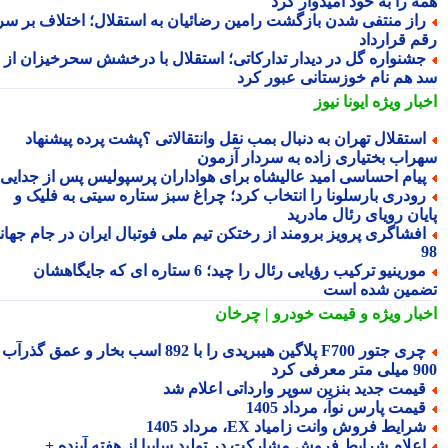
ه را به خود امیدوار کرد
از منتفی شدن بازگشت رامین رضائیان به استقلال؛ اختلاف بر سر
م قرارداد
شنواره گل در دیدار تدارکاتی؛ استقلال با درخشش سحرخیزان از
 هم نام خوزستانی عبور کرد
بار ویژه
ایونا نیوز
ستقلال تهران به دنبال بمب نقل وانتقالاتی ؟پشت پرده پیشنهاد
راب بختیاری زاده به سردار آزمون
یام احساسی امید عالیشاه برای هواداران پرسپولیس پس از جدایی
ودری بارسلونا را انتخاب کرد؛ چراغ سبز ستاره سیتی به فلیک و
یان رویای رئال مادرید
فشاگری پرویز برومند از رختکن تیم ملی فوتبال ایران در جام جهانی
مورینیو ترکیب رؤیایی رئال را چید؛ 6 ستاره ای که جایگاهشان
مین شده است
بار ویژه
و قیمت خودرو | چرخان
چری جتور F700 پلاگین هیبریدی را با 892 اسب بخار و عمق گذرآب
 معرفی کرد
یمت جدید بنزین سوپر وارداتی اعلام شد
یمت پارس نوآ، مرداد 1405
رایط فروش وانت زامیاد EX، مرداد 1405
علام شرایط فروش مشارکت در تولید سایپا از هفته آینده +