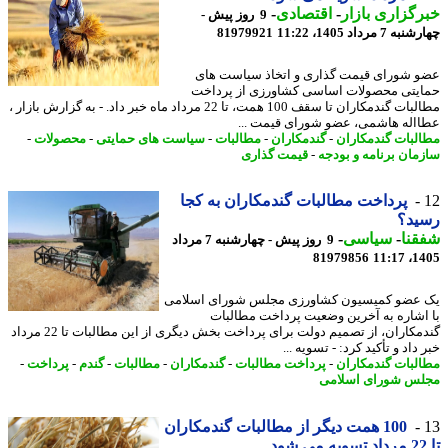
گزاری بازار
-
اقتصادی
-
9 روز پیش -
7 مرداد 1405، 11:22
81979921
 شورای قیمت گذاری و اتخاذ سیاست های
یتی محصولات اساسی کشاورزی از پرداخت
مطالبات گندمکاران تا سقف 100 همت، تا 22 مرداد ماه خبر داد. - به گزارش بازار ،
اله هاشمی، عضو شورای قیمت ...
لبات گندمکاران
-
گندمکاران
-
مطالبات
-
سیاست های حمایتی
-
محصولات
-
مان برنامه و بودجه
-
قیمت گذاری
پرداخت مطالبات گندمکاران به کجا
ید؟
نا
-
سیاسی
-
9 روز پیش - چهارشنبه 7 مرداد
81979856
1405
عضو کمیسیون کشاورزی مجلس شورای اسلامی
اشاره به آخرین وضعیت پرداخت مطالبات
گندمکاران، از تصمیم دولت برای پرداخت بخش دیگری از این مطالبات تا 22 مرداد
داد و تأکید کرد: - تسویه ...
لبات گندمکاران
-
پرداخت مطالبات
-
گندمکاران
-
مطالبات
-
گندم
-
پرداخت
-
س شورای اسلامی
100 همت دیگر از مطالبات گندمکاران