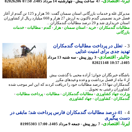
ا
-
اقتصادی
-
47 ساعت پیش - چهارشنبه 14 مرداد 1405، 07:50
82026206
مدیرکل غله و خدمات بازرگانی استان سمنان گفت: 56 هزار و 125 تن گندم از آغاز
فصل خرید تضمینی گندم تاکنون به ارزش 27 هزار و 668 میلیارد ریال از کشاورزان
ریداری شد و 29 درصد مطالبات گندمکاران ...
لبات گندمکاران
-
خرید
-
استان سمنان
-
هزار
-
گندم
-
مطالبات
-
خدمات
رگانی
تعلل در پرداخت مطالبات گندمکاران
ید جدی برای امنیت غذایی
بتر
-
اقتصادی
-
3 روز پیش - سه شنبه 13 مرداد
82021148
1405
گاه خبرنگاران جوان؛ آزاده محبی با گذشت بیش
از 4 ماه از فصل برداشت و وعده وعیدهای مکرر
گندمکاران تنها 33 درصد مطالبات خود را دریافت کردند که این امر موجب شده
ورزان رغبتی به تحویل ...
رت جهاد کشاورزی
-
مطالبات گندمکاران
-
مطالبات
-
پرداخت مطالبات
-
مکاران
-
کشاورزان
-
جهاد کشاورزی
41 درصد مطالبات گندمکاران فارس پرداخت شد؛ مابقی در
ت پیگیری
ا
-
اقتصادی
-
7 روز پیش - جمعه 9 مرداد 1405، 17:00
81995303