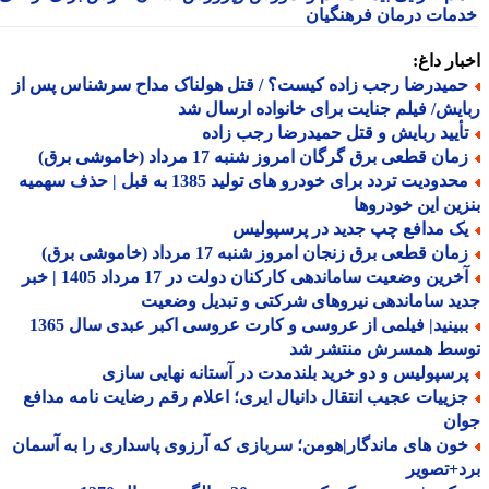
مات درمان فرهنگیان
ار داغ:
میدرضا رجب زاده کیست؟ / قتل هولناک مداح سرشناس پس از
یش/ فیلم جنایت برای خانواده ارسال شد
أیید ربایش و قتل حمیدرضا رجب زاده
ان قطعی برق گرگان امروز شنبه 17 مرداد (خاموشی برق)
محدودیت تردد برای خودرو های تولید 1385 به قبل | حذف سهمیه
ین این خودروها
ک مدافع چپ جدید در پرسپولیس
ان قطعی برق زنجان امروز شنبه 17 مرداد (خاموشی برق)
آخرین وضعیت ساماندهی کارکنان دولت در 17 مرداد 1405 | خبر
د ساماندهی نیروهای شرکتی و تبدیل وضعیت
ببینید| فیلمی از عروسی و کارت عروسی اکبر عبدی سال 1365
سط همسرش منتشر شد
رسپولیس و دو خرید بلندمدت در آستانه نهایی سازی
زییات عجیب انتقال دانیال ایری؛ اعلام رقم رضایت نامه مدافع
ان
ون های ماندگار|هومن؛ سربازی که آرزوی پاسداری را به آسمان
+تصویر