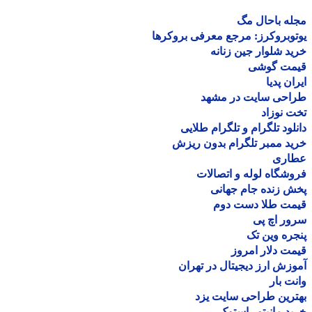
ه باحال مگ
وبروکرز: مرجع معرفی بروکرها
د شلوار جین زنانه
مت گوشی
ان پدیا
احی سایت در مشهد
 نوزاد
لود تلگرام و تلگرام طلایی
د ممبر تلگرام بدون ریزش
اری
شگاه لوله و اتصالات
 زنده جام جهانی
مت طلا دست دوم
ر اچ پی
ره وین تک
ت دلار امروز
زش ارز دیجیتال در تهران
ت بار
رین طراحی سایت یزد
د مانیتور استوک