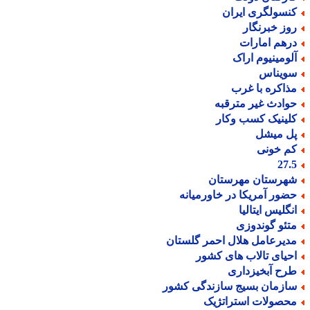
نسولگری ایران
وز خبرنگار
رهم امارات
لومینیوم اراک
ویناس
ذاکره با غرب
وادث غیر مترقبه
لینیک کسب وکار
ل میشل
م خونی
27.
هرستان مهرستان
ضور آمریکا در خاورمیانه
نگلیس ایتالیا
تئو گوندوزی
دیرعامل هلال احمر گلستان
حیای تالاب های کشور
رح آبخیزداری
ازمان بسیج سازندگی کشور
حصولات استراتژیک