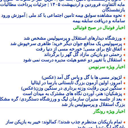
مابه التفاوت فروردین و اردیبهشت ۱۴۰۵ | جزئیات پرداخت مطالبات
زنشستگان
حوه مشاهده سوابق بیمه تامین اجتماعی با کد ملی | آموزش ورود به
مانه و دریافت سابقه بیمه
بار فوتبال در صبح فوتبالی
رزشگاه دیدارهای استقلال و پرسپولیس مشخص شد
رسپولیس یک مدافع جوان دیگر خرید؛ طاهری سرخپوش شد
تفاق تلخ برای مسی؛ خورخه مسی از دنیا رفت
حمتی دو بازیکن مازاد گل گهر را برگرداند
ستقلال با تغییر دو عضو هیئت مدیره درست نمی شود
بار ویژه
سرنویس
ژیونر مسی ها با گل و پاس گل آمد (عکس)
مروز، اولین آزمون بزرگ تابستانی بارسا در ایتالیا
نگین ترین رقابت وزنه برداری در سنگین وزن(عکس)
زشکیان: هنر، آوردن نگاه های مشترک به میدان است
عد از جلسه مدیران سازمان لیگ و ورزشگاه دستگردی/ گره مشکل
رگ استقلال و پرسپولیس باز شد
بار ویژه
رونگار
مام بازیکنان مدنظرم جذب شدند؛/ کمالوند: خیبر به بازیکن ساز
شگاه لیگ تبدیل می شود