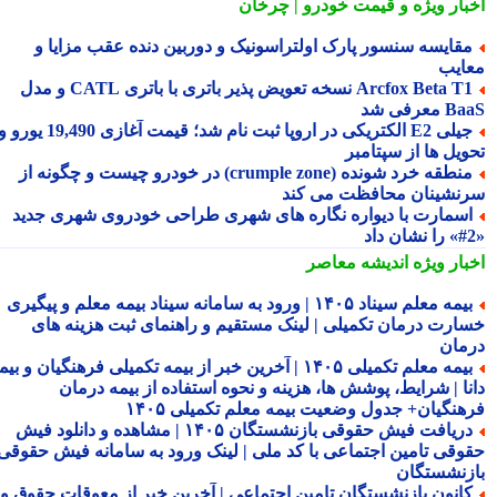
بار ویژه
و قیمت خودرو | چرخان
قایسه سنسور پارک اولتراسونیک و دوربین دنده عقب مزایا و
ایب
Arcfox Beta T1 نسخه تعویض پذیر باتری با باتری CATL و مدل
معرفی شد
جیلی E2 الکتریکی در اروپا ثبت نام شد؛ قیمت آغازی 19,490 یورو و
ویل ها از سپتامبر
منطقه خرد شونده (crumple zone) در خودرو چیست و چگونه از
نشینان محافظت می کند
سمارت با دیواره نگاره های شهری طراحی خودروی شهری جدید
بار ویژه
اندیشه معاصر
بیمه معلم سیناد ۱۴۰۵ | ورود به سامانه سیناد بیمه معلم و پیگیری
ارت درمان تکمیلی | لینک مستقیم و راهنمای ثبت هزینه های
مان
بیمه معلم تکمیلی ۱۴۰۵ | آخرین خبر از بیمه تکمیلی فرهنگیان و بیمه
نا | شرایط، پوشش ها، هزینه و نحوه استفاده از بیمه درمان
هنگیان+ جدول وضعیت بیمه معلم تکمیلی ۱۴۰۵
دریافت فیش حقوقی بازنشستگان ۱۴۰۵ | مشاهده و دانلود فیش
وقی تامین اجتماعی با کد ملی | لینک ورود به سامانه فیش حقوقی
زنشستگان
انون بازنشستگان تامین اجتماعی | آخرین خبر از معوقات حقوق و