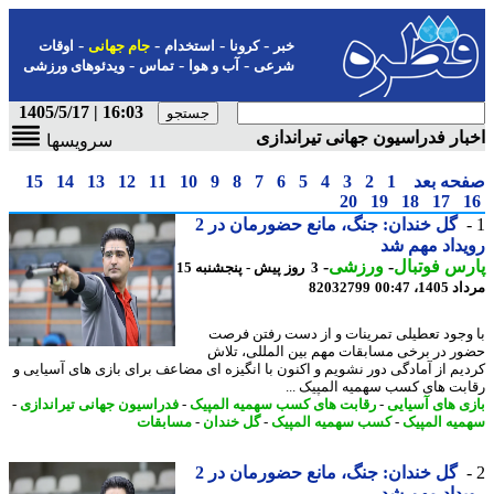
-
-
-
-
خبر
کرونا
استخدام
جام جهانی
اوقات
-
-
-
شرعی
آب و هوا
تماس
ویدئوهای ورزشی
16:03 | 1405/5/17
ار فدراسیون جهانی تیراندازی
سرویسها
حه بعد
1
2
3
4
5
6
7
8
9
10
11
12
13
14
15
20
19
18
17
گل خندان: جنگ، مانع حضورمان در 2
داد مهم شد
س فوتبال
-
ورزشی
-
3 روز پیش - پنجشنبه 15
1، 00:47
82032799
وجود تعطیلی تمرینات و از دست رفتن فرصت
ر در برخی مسابقات مهم بین المللی، تلاش
یم از آمادگی دور نشویم و اکنون با انگیزه ای مضاعف برای بازی های آسیایی و
بت های کسب سهمیه المپیک ...
ی های آسیایی
-
رقابت های کسب سهمیه المپیک
-
فدراسیون جهانی تیراندازی
-
یه المپیک
-
کسب سهمیه المپیک
-
گل خندان
-
مسابقات
گل خندان: جنگ، مانع حضورمان در 2
داد مهم شد