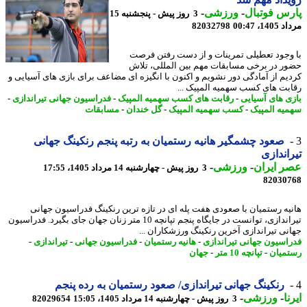
س فوتبال
-
ورزشی
-
3 روز پیش - پنجشنبه 15
1، 00:47
82032798
وجود تعطیلی تمرینات و از دست رفتن فرصت
ر در برخی مسابقات مهم بین المللی، تلاش
یم از آمادگی دور نشویم و اکنون با انگیزه ای مضاعف برای بازی های آسیایی و
بت های کسب سهمیه المپیک ...
ی های آسیایی
-
رقابت های کسب سهمیه المپیک
-
فدراسیون جهانی تیراندازی
-
یه المپیک
-
کسب سهمیه المپیک
-
گل خندان
-
مسابقات
صعود چشمگیر هانیه رستمیان به رتبه پنجم رنکینگ جهانی
اندازی
 ایران
-
ورزشی
-
3 روز پیش - چهارشنبه 14 مرداد 1405، 17:55
82030
یه رستمیان با صعودی هفت پله ای در تازه ترین رنکینگ فدراسیون جهانی
تیراندازی، توانست در جایگاه پنجم تپانچه 10 متر زنان جهان جای بگیرد. فدراسیون
نی تیراندازی آخرین رنکینگ ورزشکاران ...
اسیون جهانی تیراندازی
-
هانیه رستمیان
-
فدراسیون جهانی
-
تیراندازی
-
میان
-
تپانچه 10 متر
-
جهان
رنکینگ جهانی تیراندازی/ صعود رستمیان به رده پنجم
ا
-
ورزشی
-
3 روز پیش - چهارشنبه 14 مرداد 1405، 15:05
82029654