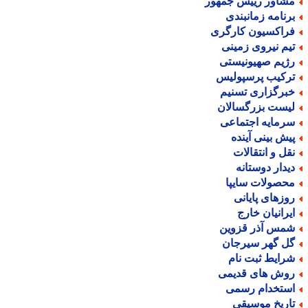
شاور رییس جمهور
رنامه زمانبندی
راکسیون کارگری
یم نیروی زمینی
ژیم صهیونیستی
رکیب پرسپولیس
برگزاری تسنیم
یست بزرگسالان
رمایه اجتماعی
یش بینی آینده
قل و انتقالات
یدار دوستانه
حصولات سایپا
وزهای پایانی
یرانیان خارج
مس آذر قزوین
ل گهر سیرجان
رایط ثبت نام
وش های قدیمی
ستخدام رسمی
اریخ موسیقی