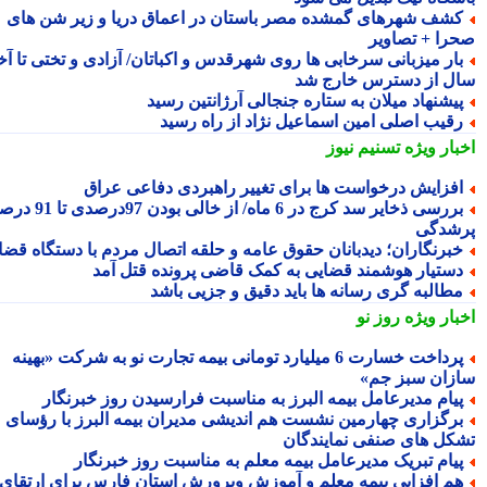
شف شهرهای گمشده مصر باستان در اعماق دریا و زیر شن های
را + تصاویر
ار میزبانی سرخابی ها روی شهرقدس و اکباتان/ آزادی و تختی تا آخر
ل از دسترس خارج شد
یشنهاد میلان به ستاره جنجالی آرژانتین رسید
قیب اصلی امین اسماعیل نژاد از راه رسید
بار ویژه
تسنیم نیوز
فزایش درخواست ها برای تغییر راهبردی دفاعی عراق
بررسی ذخایر سد کرج در 6 ماه/ از خالی بودن 97درصدی تا 91 درصد
شدگی
برنگاران؛ دیدبانان حقوق عامه و حلقه اتصال مردم با دستگاه قضا
ستیار هوشمند قضایی به کمک قاضی پرونده قتل آمد
طالبه گری رسانه ها باید دقیق و جزیی باشد
بار ویژه
روز نو
پرداخت خسارت 6 میلیارد تومانی بیمه تجارت نو به شرکت «بهینه
زان سبز جم»
یام مدیرعامل بیمه البرز به مناسبت فرارسیدن روز خبرنگار
رگزاری چهارمین نشست هم اندیشی مدیران بیمه البرز با رؤسای
کل های صنفی نمایندگان
یام تبریک مدیرعامل بیمه معلم به مناسبت روز خبرنگار
م افزایی بیمه معلم و آموزش وپرورش استان فارس برای ارتقای