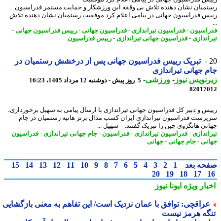
میان نشان دهنده تلاش بی وقفه این ورزشکار و حمایت مستمر فدراسیون
س فدراسیون جهانی در پیامی اعلام کرد موفقیت رستمیان نشان دهنده تلاش
اسیون
-
فدراسیون تیراندازی
-
فدراسیون جهانی
-
رییس فدراسیون جهانی
-
اندازی
-
فدراسیون جهانی تیراندازی
-
رییس فدراسیون
تبریک رییس فدراسیون جهانی پس از درخشش رستمیان در
 جهانی تیراندازی
نویس نیوز
-
ورزشی
-
5 روز پیش - دوشنبه 12 مرداد 1405، 16:23
82017
س و دبیر کل فدراسیون جهانی تیراندازی با ارسال پیامی به سهیل برخورداری،
رست فدراسیون تیراندازی ایران کسب مدال برنز هانیه رستمیان در جام
نی هانگژوی چین را تبریک گفتند. - سهیل ...
اندازی
-
فدراسیون تیراندازی
-
فدراسیون
-
جام جهانی تیراندازی
-
فدراسیون
نی
-
جام جهانی
-
جهانی
حه بعد
1
2
3
4
5
6
7
8
9
10
11
12
13
14
15
20
19
18
17
بار ویژه
ایونا نیوز
راقچی: توافق با عمان نزدیک است/ این تفاهم به معنی بازگشایی
گه هرمز نیست