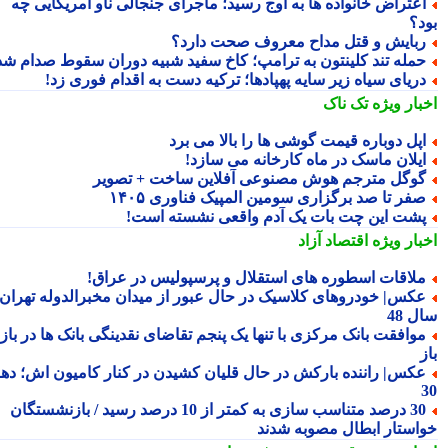
عتراض خانواده ها به اوج رسید؛ ماجرای جنجالی ناو آمریکایی چه
د؟
بایش و قتل مداح معروف صحت دارد؟
مله تند کلینتون به ترامپ؛ کاخ سفید شبیه دوران سقوط صدام شد!
ریای سیاه زیر سایه پهپادها؛ ترکیه دست به اقدام فوری زد!
بار ویژه
تک ناک
پل دوباره قیمت گوشی ها را بالا می برد
یلان ماسک در ماه کارخانه می سازد!
وگل مترجم هوش مصنوعی آفلاین ساخت + تصویر
فر تا صد برگزاری سومین المپیک فناوری ۱۴۰۵
شت این چت بات یک آدم واقعی نشسته است!
بار ویژه
اقتصاد آزاد
لاقات اسطوره های استقلال و پرسپولیس در عراق!
کس| خودروهای کلاسیک در حال عبور از میدان مخبرالدوله تهران؛
 48
وافقت بانک مرکزی با تنها یک پنجم تقاضای نقدینگی بانک ها در بازار
کس| راننده بارکش در حال قلیان کشیدن در کنار کامیون اش؛ دهه
30 درصد متناسب سازی به کمتر از 10 درصد رسید / بازنشستگان
استار ابطال مصوبه شدند