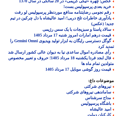
س| چهره «نیکی کریمی» در 20 سالگی در سال 1370
رید بعدی پرسپولیس بست!
قم نجومی رضایتنامه مدافع موردنظر پرسپولیس لو رفت
ادآوری خاطرات تلخ دربی؛/ امید عالیشاه با دل چرکین در تیم
ید! (عکس)
الاد پاستا و سبزیجات با یک سس رژیمی
یمت درهم امارات امروز شنبه 17 مرداد 1405
گوگل دسترسی رایگان به ابزار تولید ویدیوی Gemini Omni را
ید کرد
أی مصادره اموال ساعدی نیا به دیوان عالی کشور ارسال شد
فال ابجد فردا یکشنبه 18 مرداد 1405؛ حروف و تعبیر مخصوص
لدین تمام ماه ها
مت روز گوشی موبایل 17 مرداد 1405
ضوعات داغ:
یروهای شرکتی
اماندهی نیروهای شرکتی
داح سرشناس
اشگاه پرسپولیس
مید عالیشاه
ارکنان دولت