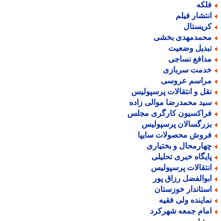
لکه
نتشار فیلم
ریستال
حمدمهدی بخشی
بدیل وضعیت
دافع نساجی
دمت سربازی
راسم عروسی
قل و انتقالات پرسپولیس
ید محمدرضا موالی زاده
راکسیون کارگری مجلس
زرگسالان پرسپولیس
روش محصولات سایپا
هارمحال و بختیاری
ایگاه خبری تحلیلی
نتقالات پرسپولیس
بوالفضل رزاق پور
ستاندار خوزستان
ماینده ولی فقیه
مام جمعه شهرکرد