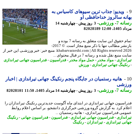
ویدیو| جذاب ترین سیوهای کاسیاس به
نه سالروز خداحافظی او
نه 7
-
ورزشی
-
3 روز پیش - چهارشنبه 14
1، 12:00
82028189
تمام حقوق این سایت متعلق به رسانه 7 بوده و
بازنشر مطالب تنها با ذکر منبع مجاز است. © 2017-
2026 khabarvarzeshi.com | All Rights reserved. منبع خبر: خبر ورزشـی این خبر از
منبع نقل شده و رسانه 7 در قبال محتوای ...
اندازی
-
مواد مخدر
-
حمل مواد مخدر
-
فدراسیون
-
فدراسیون جهانی تیراندازی
کینگ جهانی تیراندازی
-
ورزش
هانیه رستمیان در جایگاه پنجم رنکینگ جهانی تیراندازی | اخبار
زشی
نه 7
-
ورزشی
-
3 روز پیش - چهارشنبه 14 مرداد 1405، 11:50
82028101
اسیون جهانی تیراندازی در ابتدای ماه آگوست جدیدترین رنکینگ تیراندازان را
ام کرد. به گزارش گروه ورزشی خبرگزاری دانشجو، بر اساس اعلام روابط
می فدراسیون تیراندازی، - هانیه رستمیان ...
اندازی
-
فدراسیون جهانی تیراندازی
-
فدراسیون
-
فدراسیون جهانی
-
رنکینگ
نی تیراندازی
-
تیراندازان
-
رنکینگ