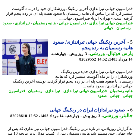
اسیون جهانی تیراندازی آخرین رنکینگ ورزشکاران خود را در ماه آگوست
شر کرد که بر اساس آن هانیه رستمیان با صعود هفت پله ای در رده پنجم قرار
ته است. - تهران- ایرنا- فدراسیون جهانی ...
اسیون جهانی تیراندازی
-
فدراسیون جهانی
-
هانیه رستمیان
-
تیراندازی
-
صعود
تمیان
-
جهانی
آخرین رنکینگ جهانی تیراندازی/ صعود
یه رستمیان به رده پنجم
س فوتبال
-
ورزشی
-
3 روز پیش - چهارشنبه
82029552
اسیون جهانی تیراندازی جدیدترین رنکینگ
شکاران را در ماه آگوست منتشر کرد که هانیه
میان با صعود هفت پله ای در رده پنجم قرار گرفت. نوشته آخرین رنکینگ
ی تیراندازی/ صعود هانیه ...
یه رستمیان
-
فدراسیون جهانی تیراندازی
-
تیراندازی
-
رستمیان
-
فدراسیون
نی
-
جهانی
-
صعود
صعود تیراندازان ایران در رنکینگ جهانی
بتر
-
ورزشی
-
3 روز پیش - چهارشنبه 14 مرداد 1405، 12:52
82028618
گزارش روزپلاس، در تازه ترین رنکینگ فدراسیون جهانی تیراندازی که پس از
جام جهانی چین منتشر شد هانیه رستمیان پس از کسب مدال برنز تپانچه 10 متر