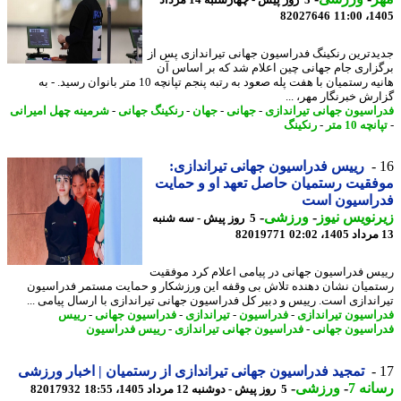
3 روز پیش - چهارشنبه 14 مرداد
82027646
1405
دترین رنکینگ فدراسیون جهانی تیراندازی پس از
زاری جام جهانی چین اعلام شد که بر اساس آن
هانیه رستمیان با هفت پله صعود به رتبه پنجم تپانچه 10 متر بانوان رسید. - به
رش خبرنگار مهر، ...
اسیون جهانی تیراندازی
-
جهانی
-
جهان
-
رنکینگ جهانی
-
شرمینه چهل امیرانی
چه 10 متر
-
رنکینگ
رییس فدراسیون جهانی تیراندازی:
قیت رستمیان حاصل تعهد او و حمایت
راسیون است
نویس نیوز
-
ورزشی
-
5 روز پیش - سه شنبه
82019771
س فدراسیون جهانی در پیامی اعلام کرد موفقیت
میان نشان دهنده تلاش بی وقفه این ورزشکار و حمایت مستمر فدراسیون
اندازی است. رییس و دبیر کل فدراسیون جهانی تیراندازی با ارسال پیامی ...
اسیون تیراندازی
-
فدراسیون
-
تیراندازی
-
فدراسیون جهانی
-
رییس
اسیون جهانی
-
فدراسیون جهانی تیراندازی
-
رییس فدراسیون
تمجید فدراسیون جهانی تیراندازی از رستمیان | اخبار ورزشی
نه 7
-
ورزشی
-
5 روز پیش - دوشنبه 12 مرداد 1405، 18:55
82017932