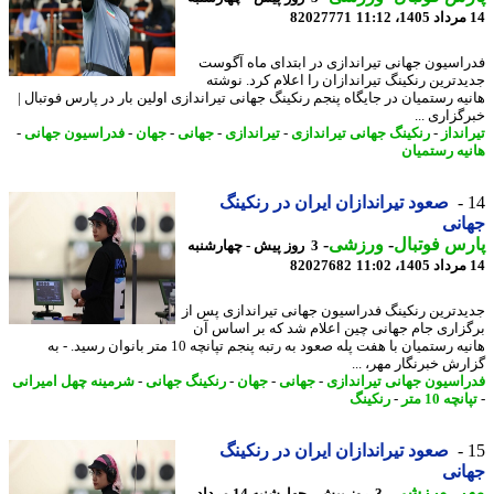
82027771
اسیون جهانی تیراندازی در ابتدای ماه آگوست
دترین رنکینگ تیراندازان را اعلام کرد. نوشته
یه رستمیان در جایگاه پنجم رنکینگ جهانی تیراندازی اولین بار در پارس فوتبال |
گزاری ...
نداز
-
رنکینگ جهانی تیراندازی
-
تیراندازی
-
جهانی
-
جهان
-
فدراسیون جهانی
-
یه رستمیان
صعود تیراندازان ایران در رنکینگ
نی
س فوتبال
-
ورزشی
-
3 روز پیش - چهارشنبه
82027682
دترین رنکینگ فدراسیون جهانی تیراندازی پس از
زاری جام جهانی چین اعلام شد که بر اساس آن
هانیه رستمیان با هفت پله صعود به رتبه پنجم تپانچه 10 متر بانوان رسید. - به
رش خبرنگار مهر، ...
اسیون جهانی تیراندازی
-
جهانی
-
جهان
-
رنکینگ جهانی
-
شرمینه چهل امیرانی
چه 10 متر
-
رنکینگ
صعود تیراندازان ایران در رنکینگ
نی
ر
-
ورزشی
-