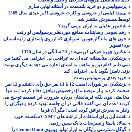
رسپولیس و دو خرید بلندمدت در آستانه نهایی سازی
ببینید| فیلمی از عروسی و کارت عروسی اکبر عبدی سال 1365
سط همسرش منتشر شد
ادمهر عقیلی به ایران برمی گردد؟
قم نجومی رضایتنامه مدافع موردنظر پرسپولیس لو رفت
ون های ماندگار|هومن؛ سربازی که آرزوی پاسداری را به آسمان
+تصویر
س| چهره «نیکی کریمی» در 20 سالگی در سال 1370
زشکیان: متأسفانه عده ای به عراقچی بی احترامی می کنند؛ من
 دانم کدام دین و مذهب به انسان اجازه می دهد به دیگری تهمت
د، ناسزا بگوید یا بی احترامی کند
رید بعدی پرسپولیس بست!
پزشکیان: در شورای امنیت 12 یا 13 نفر حق رأی داشتند و 12 نفر
ت کردند و از موضع ما [درخصوص توافق] دفاع کردند / نه تنها
لفتی نبود، بلکه فرماندهان درباره ضرورت این تصمیم توجیح می
ند /عده ای می گفتند فلانی در آن جلسه تهدید کرده و دیگران را
ار به پذیرش توافق کرده است؛ مگر آن فرما
شه اپل برای استفاده از تراشه های CXMT شکست خورد
الاد پاستا و سبزیجات با یک سس رژیمی
گوگل دسترسی رایگان به ابزار تولید ویدیوی Gemini Omni را