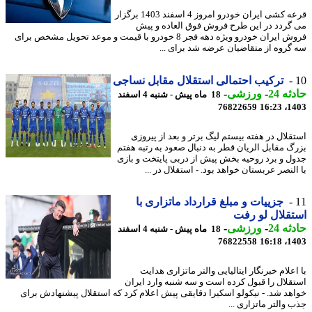
قرعه کشی ایران خودرو امروز 4 اسفند 1403 برگزار
گردد در این طرح فروش فوق العاده و پیش
فروش ایران خودرو ویژه دهه فجر 8 خودرو با قیمت و موعد تحویل مشخص برای
گروه از متقاضیان عرضه شد برای ...
ترکیب احتمالی استقلال مقابل نساجی
ه 24
-
ورزشی
-
18 ماه پیش - شنبه 4 اسفند
76822659
1403
قلال در هفته بیستم لیگ برتر و بعد از پیروزی
گ مقابل الریان قطر به دنبال صعود به رتبه هفتم
ل و برد روحیه بخش پیش از دربی پایتخت و بازی
لنصر عربستان خواهد بود. - استقلال در ...
جزییات و مبلغ قرارداد ماتزاری با
قلال لو رفت
ه 24
-
ورزشی
-
18 ماه پیش - شنبه 4 اسفند
76822558
1403
علام خبرنگار ایتالیایی والتر ماتزاری هدایت
قلال را قبول کرده است و سه شنبه وارد ایران
هد شد. - نیکولو اسکیرا دقایقی پیش اعلام کرد که استقلال پیشنهادش برای
 والتر ماتزاری ...