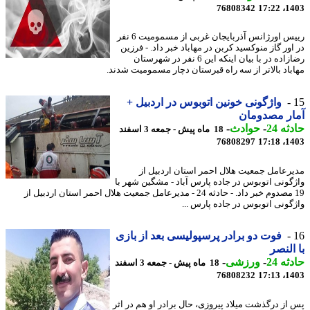
76808342
1403
رییس اورژانس آذربایجان غربی از مسمومیت 6 نفر
ور گاز منوکسید کربن در مهاباد خبر داد. - فرزین
رضازاده در با بیان اینکه این 6 نفر در شهرستان
باد بالاتر از سه راه قبرستان دچار مسمومیت شدند.
واژگونی خونین اتوبوس در اردبیل +
ر مصدومان
ه 24
-
حوادث
-
18 ماه پیش - جمعه 3 اسفند
76808297
1403
رعامل جمعیت هلال احمر استان اردبیل از
گونی اتوبوس در جاده پارس آباد - مشگین شهر با
19 مصدوم خبر داد. - حادثه 24 - مدیرعامل جمعیت هلال احمر استان اردبیل از
گونی اتوبوس در جاده پارس ...
فوت دو برادر پرسپولیسی بعد از بازی
النصر
ه 24
-
ورزشی
-
18 ماه پیش - جمعه 3 اسفند
76808232
1403
از درگذشت میلاد پیروزی، حال برادر او هم در اثر