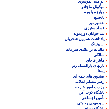
براهیم الموسوی
یگوئل ماچادو
بارزه با ورم
ایچتیچ
فسیر نور
ساد ستیزی
یم جوانان دورتموند
ادداشت همایون شجریان
سپینینگ
الیات بر عائدی سرمایه
الگی
اینر قاچاق
ازیهای پارالمپیک ریو
سنا
ندوق های بیمه ای
هبر معظم انقلاب
زارت امور خارجه
اشگاه ذوب آهن
أمین اجتماعی
یدمهدی رحمتی
اشگاه نساجی