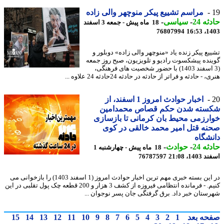
مراسم تشییع پیکر منوچهر والی زاده
ه 24
-
سیاسی
-
18 ماه پیش - جمعه 3 اسفند
76807994
1403
یع پیکر زنده یاد «منوچهر والی زاده» دوبلور و
نده پیشکسوت رادیو و تلویزیون، صبح روز جمعه
(3 اسفند 1403) با حضور شخصیت های فرهنگی،
 - حادثه و فراتر از حادثه در حادثه 24حادثه 24 علاوه ...
اخبار حوادث امروز 1 اسفند، از
سته شدن حکم قصاص محمدامین
رزمی محیط بان کرمانی تا بازسازی
ه قتل امیر محمد خالقی در کوی
شگاه
ه 24
-
حوادث
-
18 ماه پیش - چهارشنبه 1
14، 21:08
76787597
در این بسته خبری مهم ترین اخبار حوادث امروز (1 اسفند 1403) را بازخوانی می
کنیم. - فرمانده انتظامی فیروزه از کشف 3 هزار و 200 قطعه چک پول تقلبی در این
ستان خبر داد. برق گرفتگی جان پسر نوجوان ...
حه بعد
1
2
3
4
5
6
7
8
9
10
11
12
13
14
15