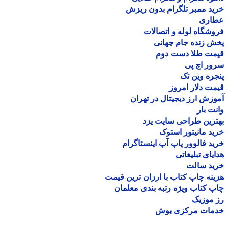
د ممبر تلگرام بدون ریزش
اری
شگاه لوله و اتصالات
 زنده جام جهانی
مت طلا دست دوم
ر اچ پی
ره وین تک
ت دلار امروز
زش ارز دیجیتال در تهران
ت بار
رین طراحی سایت یزد
د مانیتور استوک
د فالوور پاپ آپ اینستاگرام
یای تبلیغاتی
ید سالت
نه چاپ کتاب با ارزان ترین قیمت
 کتاب ویژه رتبه بندی معلمان
موزیک
مات مرکزی بوش