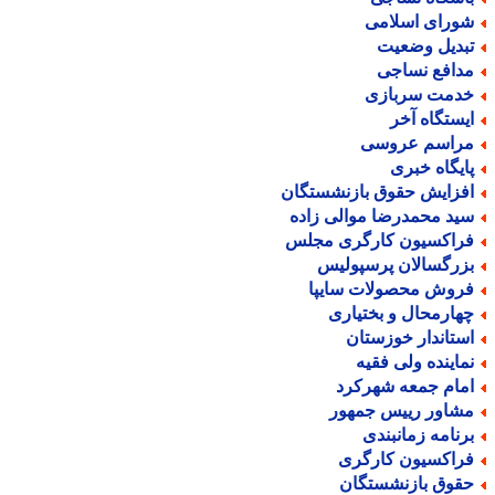
ورای اسلامی
بدیل وضعیت
دافع نساجی
دمت سربازی
یستگاه آخر
راسم عروسی
ایگاه خبری
فزایش حقوق بازنشستگان
ید محمدرضا موالی زاده
راکسیون کارگری مجلس
زرگسالان پرسپولیس
روش محصولات سایپا
هارمحال و بختیاری
ستاندار خوزستان
ماینده ولی فقیه
مام جمعه شهرکرد
شاور رییس جمهور
رنامه زمانبندی
راکسیون کارگری
قوق بازنشستگان