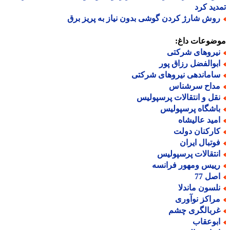
ید کرد
وش شارژ کردن گوشی بدون نیاز به پریز برق
ضوعات داغ:
یروهای شرکتی
بوالفضل رزاق پور
اماندهی نیروهای شرکتی
داح سرشناس
قل و انتقالات پرسپولیس
اشگاه پرسپولیس
مید عالیشاه
ارکنان دولت
وتبال ایران
نتقالات پرسپولیس
ییس ومهور فرانسه
صل 77
لسون ماندلا
راکز نوآوری
ربالگری چشم
بوعقاب