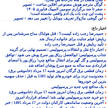
وگل مترجم هوش مصنوعی آفلاین ساخت + تصویر
فر تا صد برگزاری سومین المپیک فناوری ۱۴۰۵
شت این چت بات یک آدم واقعی نشسته است!
ین گوشی ماژولار تعریف موبایل را تغییر می دهد + تصویر
ار داغ:
میدرضا رجب زاده کیست؟ / قتل هولناک مداح سرشناس پس از
یش/ فیلم جنایت برای خانواده ارسال شد
أیید ربایش و قتل حمیدرضا رجب زاده
خبار داغ نقل و انتقالات پرسپولیس | تصمیم نهایی برای گزینه
ب پرسپولیس؛ ابوالفضل رزاق پور سرخ پوش می شود / توافق
پولیس و گل گهر برای انتقال مدافع چپ؛ رزاق پور با امضای
ردادی سه ساله به جمع سرخ پوشان اضافه شد
ان قطعی برق گرگان امروز شنبه 17 مرداد (خاموشی برق)
محدودیت تردد برای خودرو های تولید 1385 به قبل | حذف سهمیه
ین این خودروها
ک مدافع چپ جدید در پرسپولیس
ان قطعی برق زنجان امروز شنبه 17 مرداد (خاموشی برق)
و خرید جدید پرسپولیس نهایی شد؛ امضای قرارداد امروز
آخرین وضعیت ساماندهی کارکنان دولت در 17 مرداد 1405 | خبر
د ساماندهی نیروهای شرکتی و تبدیل وضعیت