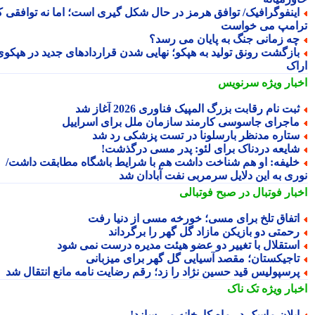
ینفوگرافیک/ توافق هرمز در حال شکل گیری است؛ اما نه توافقی که
امپ می خواست
ه زمانی جنگ به پایان می رسد؟
ازگشت رونق تولید به هپکو؛ نهایی شدن قراردادهای جدید در هپکوی
اک
بار ویژه
سرنویس
بت نام رقابت بزرگ المپیک فناوری 2026 آغاز شد
اجرای جاسوسی کارمند سازمان ملل برای اسراییل
تاره مدنظر بارسلونا در تست پزشکی رد شد
ایعه دردناک برای لئو: پدر مسی درگذشت!
لیفه: او هم شناخت داشت هم با شرایط باشگاه مطابقت داشت/
ری به این دلایل سرمربی نفت آبادان شد
بار فوتبال در صبح فوتبالی
تفاق تلخ برای مسی؛ خورخه مسی از دنیا رفت
حمتی دو بازیکن مازاد گل گهر را برگرداند
ستقلال با تغییر دو عضو هیئت مدیره درست نمی شود
اجیکستان؛ مقصد آسیایی گل گهر برای میزبانی
رسپولیس قید حسین نژاد را زد؛ رقم رضایت نامه مانع انتقال شد
بار ویژه
تک ناک
یلان ماسک در ماه کارخانه می سازد!