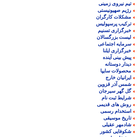
یم نیروی زمینی
ژیم صهیونیستی
شکلات کارگران
رکیب پرسپولیس
برگزاری تسنیم
یست بزرگسالان
رمایه اجتماعی
برگزاری ایلنا
یش بینی آینده
یدار دوستانه
حصولات سایپا
یرانیان خارج
مس آذر قزوین
ل گهر سیرجان
رایط ثبت نام
وش های قدیمی
ستخدام رسمی
اریخ موسیقی
ادمهر عقیلی
کوفایی کشور