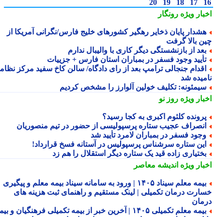
20
19
18
17
بار ویژه
رونگار
شدار پایان ذخایر رهگیر کشورهای خلیج فارس/نگرانی آمریکا از
ن بالا گرفت
عد از بازنشستگی دیگر کاری با والیبال ندارم
أیید وجود فسفر در بمباران استان فارس + جزییات
قدام جنجالی ترامپ بعد از رای دادگاه/ سالن کاخ سفید مرکز نظامی
میده شد
یمئونه: تکلیف خولین آلوارز را مشخص کردیم
بار ویژه
روز نو
رونده کلثوم اکبری به کجا رسید؟
نصراف عجیب ستاره پرسپولیسی از حضور در تیم منصوریان
جود فسفر در بمباران لامرد تأیید شد
ین ستاره سرشناس پرسپولیس در آستانه فسخ قرارداد!
ختیاری زاده قید یک ستاره دیگر استقلال را هم زد
بار ویژه
اندیشه معاصر
بیمه معلم سیناد ۱۴۰۵ | ورود به سامانه سیناد بیمه معلم و پیگیری
ارت درمان تکمیلی | لینک مستقیم و راهنمای ثبت هزینه های
مان
بیمه معلم تکمیلی ۱۴۰۵ | آخرین خبر از بیمه تکمیلی فرهنگیان و بیمه