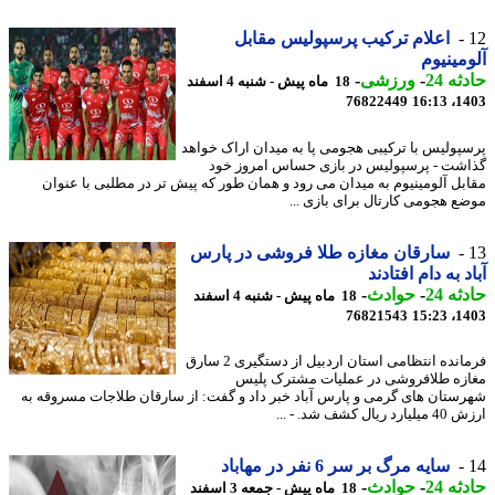
اعلام ترکیب پرسپولیس مقابل
مینیوم
ه 24
-
ورزشی
-
18 ماه پیش - شنبه 4 اسفند
76822449
1403
پولیس با ترکیبی هجومی پا به میدان اراک خواهد
شت - پرسپولیس در بازی حساس امروز خود
بل آلومینیوم به میدان می رود و همان طور که پیش تر در مطلبی با عنوان
ع هجومی کارتال برای بازی ...
سارقان مغازه طلا فروشی در پارس
د به دام افتادند
ه 24
-
حوادث
-
18 ماه پیش - شنبه 4 اسفند
76821543
1403
فرمانده انتظامی استان اردبیل از دستگیری 2 سارق
زه طلافروشی در عملیات مشترک پلیس
ستان های گرمی و پارس آباد خبر داد و گفت: از سارقان طلاجات مسروقه به
ریال کشف شد. - ...
سایه مرگ بر سر 6 نفر در مهاباد
ه 24
-
حوادث
-
18 ماه پیش - جمعه 3 اسفند