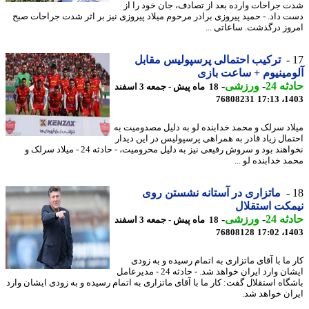
 جراحات وارده بعد از تصادف، جان خود را از
 داد. - حمید پیروزی برادر مرحوم میلاد پیروزی نیز بر اثر شدت جراحات صبح
وز درگذشت. ساعاتی ...
ترکیب احتمالی پرسپولیس مقابل
مینیوم + ساعت بازی
ه 24
-
ورزشی
-
18 ماه پیش - جمعه 3 اسفند
76808231
1403
اد سرلک و محمد خدابنده لو به دلیل مصدومیت به
مال زیاد قادر به همراهی پرسپولیس در این دیدار
نخواهند بود و سروش رفیعی نیز به دلیل محرومیت، - حادثه 24 - میلاد سرلک و
 خدابنده لو ...
ماتزاری در آستانه نشستن روی
کت استقلال
ه 24
-
ورزشی
-
18 ماه پیش - جمعه 3 اسفند
76808128
1403
ما با آقای ماتزاری به اتمام رسیده و به زودی
ایشان وارد ایران خواهد شد. - حادثه 24 - مدیرعامل
گاه استقلال گفت: کار ما با آقای ماتزاری به اتمام رسیده و به زودی ایشان وارد
ان خواهد شد.