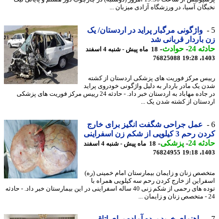
گان آسیا، در ورزشگاه آزادی میزبان ...
واژگونی مرگبار پراید در اردستان/ یک
باردار قربانی شد
ه 24
-
حوادث
-
18 ماه پیش - شنبه 4 اسفند
76825088
1403
س مرکز فوریت های پزشکی اردستان از کشته
 یک مادر باردار به دلیل واژگونی خودروی پراید
در جاده مهاباد به اردستان خبر داد. - حادثه 24 رییس مرکز فوریت های پزشکی
ستان از کشته شدن یک ...
عمل جراحی شگفت انگیز برای خارج
 3 کیلویی از شکم زن اسفراینی
ه 24
-
پزشکی
-
18 ماه پیش - شنبه 4 اسفند
76824955
1403
صص زنان و زایمان بیمارستان امام خمینی (ره)
راین از خارج کردن رحم سه کیلویی همراه با
توده های رحمی از شکم زنی 40 ساله اسفراینی در این بیمارستان خبر داد. - حادثه
راهنمای خرید پرده آماده برای اتاق