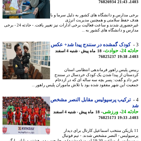
76826934
1403
ی مدارس و دانشگاه های کشور به دلیل سرما و با
 حفظ سلامتی و همچنین مدیریت انرژی
غیرحضوری شدند و ساعت فعالیت برخی ادارات نیز تغییر یافت. - حادثه 24 - برخی
رس و دانشگاه های کشور به ...
کودک گمشده در سنندج پیدا شد+ عکس
ه 24
-
حوادث
-
18 ماه پیش - شنبه 4 اسفند
76825237
1403
س پلیس راهور فرماندهی انتظامی استان
ستان از پیدا شدن یک کودک خردسال در سنندج
 داد و گفت: پسر بچه سه ساله ای که در ازدحام
یت این شهر مفقود شده بود با تلاش ماموران پلیس راهور ...
ترکیب پرسپولیس مقابل النصر مشخص
ه 24
-
ورزشی
-
18 ماه پیش - شنبه 4 اسفند
76825173
1403
1 بازیکن منتخب اسماعیل کارتال برای دیدار
پولیس - النصر مشخص شدند. - تیم فوتبال
پرسپولیس از ساعت 19:30 امروز (دوشنبه) در چارچوب دور هشتم و پایانی لیگ