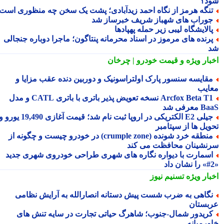
د؟
نگه هرمز از نگاه احمد زیدآبادی؛ پشت یک سخن چه منظوری است؟
وراب های شهباز شریف خبرساز شد
الایشگاه لیبی زیر حمله پهپادها
رنده های مرموز در اسناد محرمانه پنتاگون؛ ماجرا دوباره جنجالی
بار ویژه
و قیمت خودرو | چرخان
قایسه سنسور پارک اولتراسونیک و دوربین دنده عقب مزایا و
ایب
Arcfox Beta T1 نسخه تعویض پذیر باتری با باتری CATL و مدل
معرفی شد
جیلی E2 الکتریکی در اروپا ثبت نام شد؛ قیمت آغازی 19,490 یورو و
ویل ها از سپتامبر
منطقه خرد شونده (crumple zone) در خودرو چیست و چگونه از
نشینان محافظت می کند
سمارت با دیواره نگاره های شهری طراحی خودروی شهری جدید
بار ویژه
تسنیم نیوز
گاهی به ضرب شست پیش دستانه انصارالله به آرایش نظامی
بستان
ریدور شمال-جنوب؛ شاهرگ حیاتی تجارت در سایه تنش های
ورمیانه