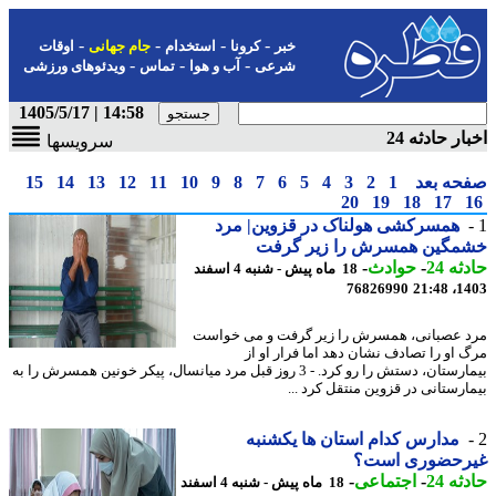
-
-
-
-
خبر
کرونا
استخدام
جام جهانی
اوقات
-
-
-
شرعی
آب و هوا
تماس
ویدئوهای ورزشی
14:58 | 1405/5/17
ار حادثه 24
سرویسها
حه بعد
1
2
3
4
5
6
7
8
9
10
11
12
13
14
15
20
19
18
17
همسرکشی هولناک در قزوین| مرد
مگین همسرش را زیر گرفت
ه 24
-
حوادث
-
18 ماه پیش - شنبه 4 اسفند
76826990
1403
 عصبانی، همسرش را زیر گرفت و می خواست
 او را تصادف نشان دهد اما فرار او از
بیمارستان، دستش را رو کرد. - 3 روز قبل مرد میانسال، پیکر خونین همسرش را به
ارستانی در قزوین منتقل کرد ...
مدارس کدام استان ها یکشنبه
رحضوری است؟
ه 24
-
اجتماعی
-
18 ماه پیش - شنبه 4 اسفند