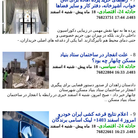
ب، آشپزخانه، دفتر کار و سایر فضاها
ه 24
-
اقتصادی
-
18 ماه پیش - شنبه 4 اسفند
76823751
1403
ه ها نه تنها نقش مهمی در زیبایی دکوراسیون
لی دارند، بلکه در میزان نور، حریم خصوصی و
 دمای محیط هم تأثیرگذارند. اما یکی از دغدغه های اصلی خریداران، -
علت انفجار در ساختمان ستاد بنیاد
ن چابهار چه بود؟
ه 24
-
سیاسی
-
18 ماه پیش - شنبه 4 اسفند
76822804
1403
ستان زاهدان از صدور دستور قضایی برای پیگیری
جار در ساختمان ستاد بنیاد مسکن شهرستان
چابهار خبر داد. - صبح امروز، شنبه 4 اسفند خبری در رابطه با انفجار در ساختمان
 بنیاد مسکن ...
اعلام نتایج قرعه کشی ایران خودرو
140+ لینک اسامی برندگان
ه 24
-
اقتصادی
-
18 ماه پیش - شنبه 4 اسفند
76822661
1403