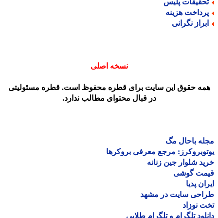
حقیقات پلیس
رداخت هزینه
براز نگرانی
نسخه اصلی
مه حقوق این سایت برای قطره محفوظ است. قطره مسئولیتی
در قبال محتوای مطالب ندارد.
ه باحال مگ
وبروکرز: مرجع معرفی بروکرها
د شلوار جین زنانه
مت گوشی
ان پدیا
احی سایت در مشهد
 نوزاد
لود تلگرام و تلگرام طلایی