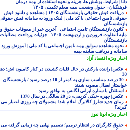
نا | شرایط، پوشش ها، هزینه و نحوه استفاده از بیمه درمان
هنگیان+ جدول وضعیت بیمه معلم تکمیلی ۱۴۰۵
دریافت فیش حقوقی بازنشستگان ۱۴۰۵ | مشاهده و دانلود فیش
وقی تامین اجتماعی با کد ملی | لینک ورود به سامانه فیش حقوقی
زنشستگان
انون بازنشستگان تامین اجتماعی | آخرین خبر از معوقات حقوق و
مابه التفاوت فروردین و اردیبهشت ۱۴۰۵ | جزئیات پرداخت مطالبات
زنشستگان
حوه مشاهده سوابق بیمه تامین اجتماعی با کد ملی | آموزش ورود به
مانه و دریافت سابقه بیمه
بار ویژه
اقتصاد آزاد
کس| راننده بارکش در حال قلیان کشیدن در کنار کامیون اش؛ دهه
30 درصد متناسب سازی به کمتر از 10 درصد رسید / بازنشستگان
استار ابطال مصوبه شدند
ستقلال با ستاره ایرانی لگانس به توافق رسید
کس| چهره «نیکی کریمی» در 20 سالگی در سال 1370
مان جدید شارژ کالابرگ اعلام شد؛ مشمولان چه روزی اعتبار می
رند؟
بار ویژه
ایونا نیوز
قوق کارگران در انتظار ترمیم؛ تصمیم نهایی چه زمانی گرفته می