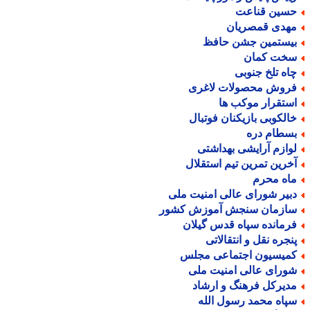
سین قناعت
هدی قمصریان
یستمین جشن حافظ
خت کمان
اه تلخ جنوبی
روش محصولات لاغری
ستقرار موکب ها
الکوبی بازیکنان فوتبال
سطام دره
وازم آرایشی بهداشتی
خرین تمرین تیم استقلال
اه محرم
بیر شورای عالی امنیت ملی
ازمان سنجش آموزش کشور
رمانده سپاه قدس گیلان
نجره نقل و انتقالاتی
میسیون اجتماعی مجلس
ورای عالی امنیت ملی
دیرکل فرهنگ و ارشاد
پاه محمد رسول الله