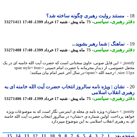
مستند روایت رهبری چگونه ساخته شد؟
ر رهبری
-
سیاسی
-
75 ماه پیش - شنبه 17 خرداد 1399، 17:40
53271411
نماهنگ | شما رهبر بشوید...
ر رهبری
-
سیاسی
-
75 ماه پیش - شنبه 17 خرداد 1399، 17:40
53271408
justify; > این فایل صوتی، حاوی سخنانی است که حضرت آیت الله خامنه ای در یک
محفل خصوصی، از دیدار محرمانه با حضرت امام خمینی <span style= font-
له </span>در سال آخر عمر امام بیان میکنند؛
نشان | ویژه نامه سالروز انتخاب حضرت آیت الله خامنه ای به
ری انقلاب اسلامی
ر رهبری
-
سیاسی
-
75 ماه پیش - شنبه 17 خرداد 1399، 17:40
53271406
justify; > «نشان» ویژه نامه ی مجله ی اینترنتی نگار است که به موضوعات ویژه
هد پرداخت. اولین شماره ی «نشان» در سالروز انتخاب حضرت آیت الله خامنه
به رهبری انقلاب اسلامی به این موضوع میپردازد.
حه بعد
1
2
3
4
5
6
7
8
9
10
11
12
13
14
15