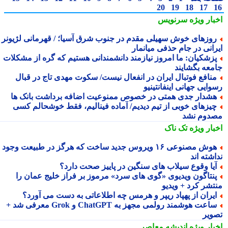
20
19
18
17
بار ویژه
سرنویس
وزهای خوش سهیلی مقدم در جنوب شرق آسیا؛ / قهرمانی لژیونر
رانی در جام حذفی میانمار
زشکیان: ما امروز نیازمند دانشمندانی هستیم که گره از مشکلات
معه بگشایند
نافع فوتبال ایران در انفعال نیست/ سکوت مهدی تاج در قبال
ایی جهانی اینفانتینیو
شدار جدی همتی در خصوص ممنوعیت اضافه برداشت بانک ها
یزهای خوبی از تیم دیدیم/ آماده فینالیم، فقط خوشحالم کسی
دوم نشد
بار ویژه
تک ناک
هوش مصنوعی ۱۶ ویروس جدید ساخت که هرگز در طبیعت وجود
شته اند
یا وقوع سیلاب های سنگین در پاییز صحت دارد؟
نتاگون ویدیوی «گوی های سرد» مرموز بر فراز خلیج عمان را
تشر کرد + ویدیو
یران از پهپاد ریپر و هرمس چه اطلاعاتی به دست می آورد؟
ساعت هوشمند رولمی مجهز به ChatGPT و Grok معرفی شد +
ویر
بار ویژه
اندیشه معاصر