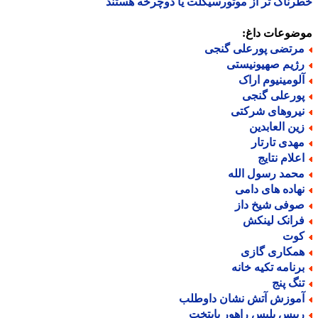
ناک تر از موتورسیکلت یا دوچرخه هستند
ضوعات داغ:
رتضی پورعلی گنجی
ژیم صهیونیستی
لومینیوم اراک
ورعلی گنجی
یروهای شرکتی
ین العابدین
هدی تارتار
علام نتایج
حمد رسول الله
هاده های دامی
وفی شیخ داز
رانک لینکش
وت
مکاری گازی
رنامه تکیه خانه
نگ پنج
موزش آتش نشان داوطلب
ییس پلیس راهور پایتخت