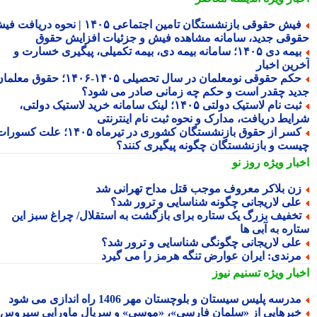
فیش حقوقی بازنشستگان تامین اجتماعی ۱۴۰۵ | نحوه دریافت فیش
وقی جدید، سامانه مشاهده فیش و جزئیات افزایش حقوق
بیمه دی ۱۴۰۵؛ سامانه بیمه دی، بیمه تکمیلی، پیگیری خسارت و
رین اخبار
حکم حقوقی نومعلمان در سال تحصیلی ۱۴۰۵-۱۴۰۶؛ حقوق معلمان
ید چقدر است و حکم چه زمانی صادر می شود؟
ثبت نام لاستیک دولتی ۱۴۰۵؛ لینک سامانه خرید لاستیک دولتی،
ایط دریافت، مدارک و نحوه ثبت نام اینترنتی
کسر از حقوق بازنشستگان کشوری در تیرماه ۱۴۰۵؛ علت کسورات
ست و بازنشستگان چگونه پیگیری کنند؟
بار ویژه
روز نو
ن بلاکر معروف موجب قتل مداح تهرانی شد
لی لاریجانی چگونه شناسایی و ترور شد؟
خفیف بزرگ یک ستاره برای بازگشت به استقلال/ چراغ سبز این
اره به آبی ها
لی لاریجانی چگونگی شناسایی و ترور شد؟
رندی: ایران عوارض تنگه هرمز را می گیرد
بار ویژه
تسنیم نیوز
درسه پلیس سیستان و بلوچستان مهر 1406 راه اندازی می شود
برهایی از «سلمان فارسی»، «موسی» و سریال ماورایی سیروس