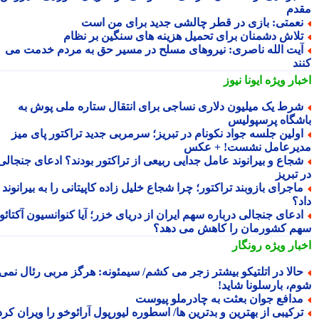
دم
عمتی: بازی در قطر چالشی جدید برای من است
لاش دشمنان برای تحمیل هزینه های سنگین بر نظام
یت الله ناصری: نیروهای مسلح در مسیر حق به مردم خدمت می
ند
بار ویژه
ایونا نیوز
رط یک میلیون دلاری نساجی برای انتقال ستاره ملی پوش به
شگاه پرسپولیس
ولین جلسه جواد نکونام در تبریز؛ سرمربی جدید تراکتور پای میز
یرعامل نشست! + عکس
جاع و بیرانوند عامل جدایی ربیعی از تراکتور بودند؟ ادعای جنجالی
تبریز
اجرای بازوبند تراکتور؛ چرا شجاع خلیل زاده کاپیتانی را به بیرانوند
د؟
دعای جنجالی درباره سهم ایران از دریای خزر؛ آیا کنوانسیون آکتائو
م کشورمان را کاهش می دهد؟
بار ویژه
رونگار
الا در اتلتیکو بیشتر زجر می کشم/ سیمئونه: هرگز مربی رئال نمی
م، بارسلونا شاید!
دافع جوان بعثت به چادرملو پیوست
رکیبی از بهترین و بدترین ها/ اسطوره لیورپول آرائوخو را ویران کرد!