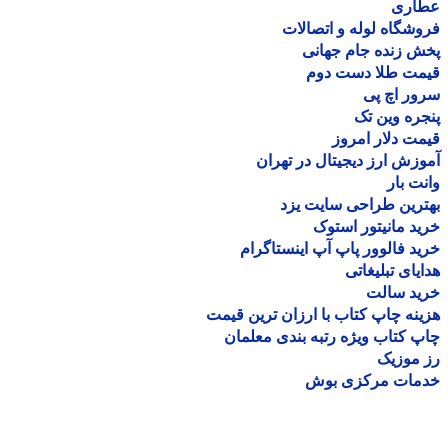
اری
شگاه لوله و اتصالات
 زنده جام جهانی
مت طلا دست دوم
ر اچ پی
ره وین تک
ت دلار امروز
زش ارز دیجیتال در تهران
ت بار
رین طراحی سایت یزد
د مانیتور استوک
د فالوور پاپ آپ اینستاگرام
یای تبلیغاتی
ید سالت
نه چاپ کتاب با ارزان ترین قیمت
 کتاب ویژه رتبه بندی معلمان
موزیک
مات مرکزی بوش