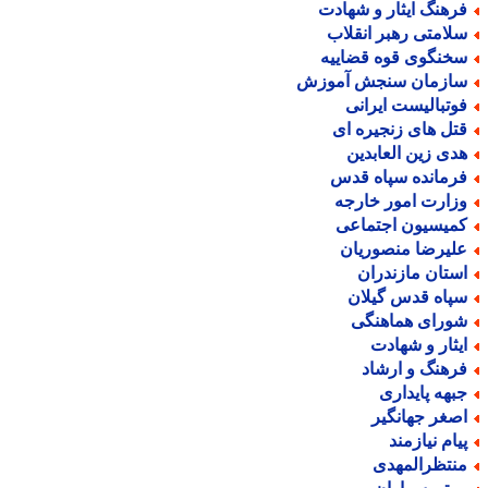
رهنگ ایثار و شهادت
لامتی رهبر انقلاب
خنگوی قوه قضاییه
ازمان سنجش آموزش
وتبالیست ایرانی
تل های زنجیره ای
دی زین العابدین
رمانده سپاه قدس
زارت امور خارجه
میسیون اجتماعی
لیرضا منصوریان
ستان مازندران
پاه قدس گیلان
ورای هماهنگی
یثار و شهادت
رهنگ و ارشاد
بهه پایداری
صغر جهانگیر
یام نیازمند
نتظرالمهدی