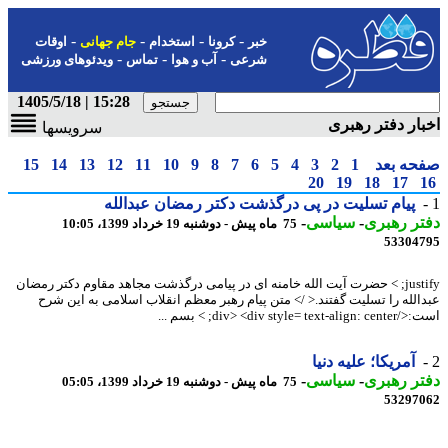
-
-
-
-
خبر
کرونا
استخدام
جام جهانی
اوقات
-
-
-
شرعی
آب و هوا
تماس
ویدئوهای ورزشی
15:28 | 1405/5/18
ار دفتر رهبری
سرویسها
حه بعد
1
2
3
4
5
6
7
8
9
10
11
12
13
14
15
20
19
18
17
پیام تسلیت در پی درگذشت دکتر رمضان عبدالله
ر رهبری
-
سیاسی
-
75 ماه پیش - دوشنبه 19 خرداد 1399، 10:05
53304
justify; > حضرت آیت الله خامنه ای در پیامی درگذشت مجاهد مقاوم دکتر رمضان
الله را تسلیت گفتند.< /> متن پیام رهبر معظم انقلاب اسلامی به این شرح
div> <div style= text; > بسم ...
آمریکا؛ علیه دنیا
ر رهبری
-
سیاسی
-
75 ماه پیش - دوشنبه 19 خرداد 1399، 05:05
53297