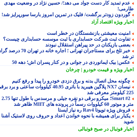
دم تمدید کار دست جواد می دهد؛/ حسین نژاد در وضعیت مهدی
رمی!
وردون زودتر برگشت/ فلیک در تمرین امروز بارسا سورپرایز شد!
بار ویژه
اقتصاد آزاد
منیت معیشتی بازنشستگان در خطر است
فاوت ثبت شرکت حسابداری با ثبت موسسه حسابداری چیست؟
عضی بازیکنان در حد پیراهن استقلال نبودند
خبر تلخ برای مستاجران تهرانی ؛ اجاره خانه در تهران 70 درصد گران
 شد
کس| بیک ایمانوردی در جوانی و در کنار پسران اش؛ دهه 50
بار ویژه
و قیمت خودرو | چرخان
گونه محل اتصال بدنه و برق دزدی خودرو را پیدا و رفع کنیم
نیسان NX7 پلاگین هیبرید با باتری 40.95 کیلووات ساعتی و برد برقی
 معرفی شد
Smart #2؛ میکرو-برقی دو نفره جیلی و مرسدس با طول تنها 2.75
ور 60 کیلووات رسماً در پرونده های MIIT ظاهر شد
روش ویژه تویوتا Rav4 ره نیاز ایستا
کبار برای همیشه با نحوه خواندن اعداد و حروف روی لاستیک آشنا
ید
بار فوتبال در صبح فوتبالی