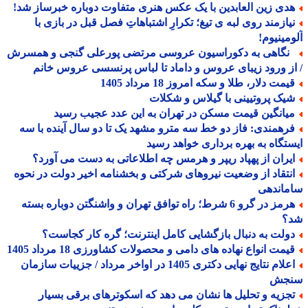
دی زین العابدین با یک عکس هنری متفاوت دوباره خبرساز شد!
یازمند روی لبه ی تیغ؛ تکرارِ اشتباهاتِ فصل قبل در بازی با
مینیوم!
گاهی به دکوراسیون عروسی مرتضی پورعلی گنجی و همسرش
ز ورود زیبای عروس و داماد تا لباس پرنسسی عروس خانم
مت دلار، طلا و سکه امروز 18 مرداد 1405
یک پروتیینی با گیلاس و شکلات
یانگین قیمت مسکن در تهران به این عدد عجیب رسید
رهمندی: فاز دو خط سه مترو مشهد یک تا دو سال آینده با سه
تگاه به بهره برداری خواهد رسید
یران از پهپاد ریپر و هرمس چه اطلاعاتی به دست می آورد؟
نتقاد از وضعیت نیروهای شرکتی و بخشنامه اخیر دولت در نحوه
ماندهی
هرمز در گرو 6 شرط؛ راه توافق تهران و واشنگتن دوباره بسته
؟
ولت به دنبال بازگشایی کامل اینترنت؛ گره کار کجاست؟
یمت انواع نهاده های دامی و محصولات کشاورزی 18 مرداد 1405
اعلام نتایج نهایی دکتری 1405 در اواخر مرداد / جزییات سازمان
جش
جزیه و تحلیل ها نشان می دهد که اسکوترهای برقی بسیار