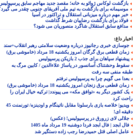
ازگشت لوکاس ژوائو به خانه؛ مقصد جدید مهاجم سابق پرسپولیس
وسیمانه برای بازگشت به تیم ملی آفریقای جنوبی چقدر می گیرد؟
بر مهم درباره میزبانی استقلال و تراکتور در آسیا
ولاد برای بازگشت رضاییان شرط گذاشت
دافع سابق استقلال شاگرد منصوریان می شود؟
ار داغ:
وسازی خبری رجانیوز درباره وضعیت سلامتی رهبر انقلاب+سند
ان قطعی برق گرگان امروز یکشنبه 18 مرداد (خاموشی برق)
شنهاد سپاهان برای جذب 2 بازیکن پرسپولیس
قوط وحشتناک آسانسور در پاساژ علاءالدین / کابین مرگ به
قه منفی سه رفت
عدا می گویم چرا به پرسپولیس نرفتم
ان قطعی برق زنجان امروز یکشنبه 18 مرداد (خاموشی برق)
ک کشور دیگر به «توافق مکه» می پیوندد| ترکیه خیال ایران را
حت کرد
ویدیو| خلاصه بازی بارسلونا مقابل ناتینگام و اودینزه/ تورنمنت 45
قه ای!
لالی لای زرورق در پرسپولیس! (عکس)
ل ابجد | فال ابجد فردا دوشنبه 19 مرداد ماه 1405
امل اصلی قتل حمیدرضا رجب زاده دستگیر شد