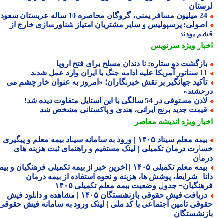
ستان
ن مسافر یمنی، گروگان محاصره 10 ساله عربستان سعودی
صولی: پرسپولیس و سایر مشتریان امتیاز شناورسازی خارج از
م بودند
بار ویژه
سرنویس
ازگشت دو ستاره: تا دندان مسلح برای فتح اروپا
ور آمریکا علیه ادامه جنگ با ایران وارد عمل شدند
أکید جهانگیر بر نقش خبرنگاران؛ «امروز به عنوان خار چشم می
خشند»
ادن مستوفی در 54 سالگی با این استایل متفاوت دیده شد!
یمت جدید برنج ایرانی، هندی و پاکستانی مشخص شد
بار ویژه
اندیشه معاصر
بیمه معلم سیناد ۱۴۰۵ | ورود به سامانه سیناد بیمه معلم و پیگیری
ارت درمان تکمیلی | لینک مستقیم و راهنمای ثبت هزینه های
مان
بیمه معلم تکمیلی ۱۴۰۵ | آخرین خبر از بیمه تکمیلی فرهنگیان و بیمه
نا | شرایط، پوشش ها، هزینه و نحوه استفاده از بیمه درمان
هنگیان+ جدول وضعیت بیمه معلم تکمیلی ۱۴۰۵
دریافت فیش حقوقی بازنشستگان ۱۴۰۵ | مشاهده و دانلود فیش
وقی تامین اجتماعی با کد ملی | لینک ورود به سامانه فیش حقوقی
زنشستگان