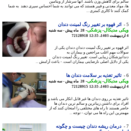
م برای کاهش وزن باشند. آنها سرشار از ویتامین
 مواد معدنی و فیبر هستند که می توانند به شما احساس سیری دهند به شما
 کنند تا کالری کمتری ...
اثر قهوه بر تغییر رنگ لمینت دندان
ی مدیکال
-
پزشکی
-
28 ماه پیش - سه شنبه
72128918
 قهوه بر تغییر رنگ لمینت دندان دندان یکی از
لات مهمِ اغلب مراجعین و بیماران به
انپزشکان زیبایی است. تغییر رنگ لمینت دندان
 از دلایل اصلی نارضایتی بیماران است. - باعث آرامش ...
تاثیر تغذیه بر سلامت دندان ها
ی مدیکال
-
پزشکی
-
28 ماه پیش - سه شنبه
72128915
ر تغذیه بر روی دندان ها غیر قابل انکار می باشد و
اد برای داشتن زیباترین و سالم ترین دندان ها
ر هستند تا راه های مختلفی را امتحان کنند که از
رین این راه ها می توان، - توجه ...
درمان ریشه دندان چیست و چگونه