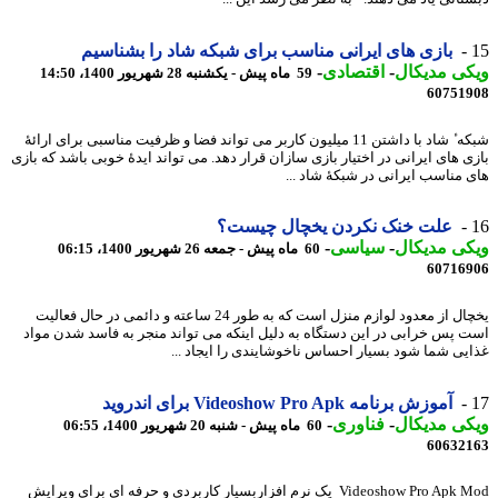
بازی های ایرانی مناسب برای شبکه شاد را بشناسیم
ی مدیکال
-
اقتصادی
-
59 ماه پیش - یکشنبه 28 شهریور 1400، 14:50
60751
شبکه ٔ شاد با داشتن 11 میلیون کاربر می تواند فضا و ظرفیت مناسبی برای ارائهٔ
ی های ایرانی در اختیار بازی سازان قرار دهد. می تواند ایدهٔ خوبی باشد که بازی
 مناسب ایرانی در شبکهٔ شاد ...
علت خنک نکردن یخچال چیست؟
ی مدیکال
-
سیاسی
-
60 ماه پیش - جمعه 26 شهریور 1400، 06:15
60716
یخچال از معدود لوازم منزل است که به طور 24 ساعته و دائمی در حال فعالیت
 پس خرابی در این دستگاه به دلیل اینکه می تواند منجر به فاسد شدن مواد
یی شما شود بسیار احساس ناخوشایندی را ایجاد ...
آموزش برنامه Videoshow Pro Apk برای اندروید
ی مدیکال
-
فناوری
-
60 ماه پیش - شنبه 20 شهریور 1400، 06:55
60632
Videoshow Pro Apk Mod یک نرم افزاربسیار کاربردی و حرفه ای برای ویرایش