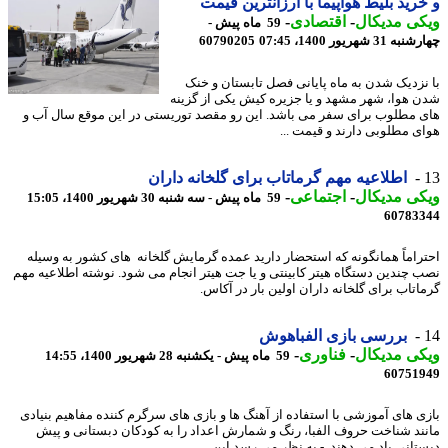
رید بلیط هواپیما با ارزانترین قیمت
ی مدیکال
-
اقتصادی
-
59 ماه پیش -
3 شهریور 1400، 07:45
60790205
نزدیک شدن به ماه پایانی فصل تابستان و خنک
 هوا، شهر مشهد و یا جزیره کیش یکی از گزینه
 مطلوب برای سفر می باشد. این رو مقصد توریستی در این موقع سال آب و
ی مطلوبی دارند و قیمت ...
اطلاعیه مهم گرماتاب برای گلخانه داران
ی مدیکال
-
اجتماعی
-
59 ماه پیش - سه شنبه 30 شهریور 1400، 15:05
60783
راماً همانگونه که استحضار دارید عمده گرمایش گلخانه های کشور به وسیله
 چندین دستگاه هیتر کابینتی و یا جت هیتر انجام می شود. نوشته اطلاعیه مهم
اتاب برای گلخانه داران اولین بار در آکاس.
بررسی بازی الفباهوش
ی مدیکال
-
فناوری
-
59 ماه پیش - یکشنبه 28 شهریور 1400، 14:55
60751
ی های آموزشی با استفاده از آهنگ ها و بازی های سرگرم کننده مفاهیم بنیادی
ند شناخت حروف الفبا، رنگ و شمارش اعداد را به کودکان دبستانی و پیش
تانی یاد می دهند. - به نظر می رسد این ...