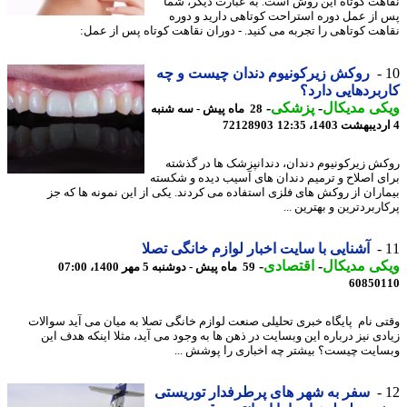
هت کوتاه این روش است. به عبارت دیگر، شما
از عمل دوره استراحت کوتاهی دارید و دوره
هت کوتاهی را تجربه می کنید. - دوران نقاهت کوتاه پس از عمل:
روکش زیرکونیوم دندان چیست و چه
بردهایی دارد؟
ی مدیکال
-
پزشکی
-
28 ماه پیش - سه شنبه
72128903
ش زیرکونیوم دندان، دندانپزشک ها در گذشته
ی اصلاح و ترمیم دندان های آسیب دیده و شکسته
اران از روکش های فلزی استفاده می کردند. یکی از این نمونه ها که جز
ربردترین و بهترین ...
آشنایی با سایت اخبار لوازم خانگی تصلا
ی مدیکال
-
اقتصادی
-
59 ماه پیش - دوشنبه 5 مهر 1400، 07:00
60850
ی نام پایگاه خبری تحلیلی صنعت لوازم خانگی تصلا به میان می آید سوالات
دی نیز درباره این وبسایت در ذهن ها به وجود می آید، مثلا اینکه هدف این
ایت چیست؟ بیشتر چه اخباری را پوشش ...
سفر به شهر های پرطرفدار توریستی