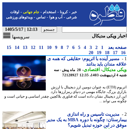
-
-
-
-
خبر
کرونا
استخدام
جام جهانی
اوقات
-
-
-
شرعی
آب و هوا
تماس
ویدئوهای ورزشی
12:13 | 1405/5/17
ار ویکی مدیکال
سرویسها
حه بعد
1
2
3
4
5
6
7
8
9
10
11
12
13
14
15
20
19
18
17
مسیر آینده با اتریوم: حقایقی که همه ی
قه مندان باید بدانند
ی مدیکال
-
اقتصادی
-
28 ماه پیش - سه
 1403، 12:35
72128927
اتریوم (ETH) به عنوان دومین ارز دیجیتال با ارزش
اری بزرگ، جایگاه مهمی در دنیای رمزارزها دارد.
 ارز دیجیتال نشان داده است که فناوری بلاکچین چقدر اساسی و حیاتی است و
ه می تواند ...
مدیریت تاسیس و راه اندازی
بیمارستان: چگونه با دوره MBA به یک مدیر
ق در این حوزه تبدیل شویم؟