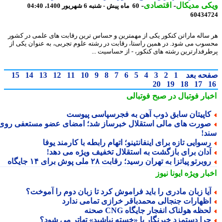
ی مدیکال
-
اقتصادی
-
60 ماه پیش - شنبه 6 شهریور 1400، 04:40
60434
ساله ماراتن کنکور یکی از مهمترین و حساس ترین رقابت های علمی در کشور
وب می شود. در همین راستا، رقابت در رشته علوم تجربی، به عنوان یکی از
رفدارترین رشته های کنکور، - از حساسیت ...
حه بعد
1
2
3
4
5
6
7
8
9
10
11
12
13
14
15
20
19
18
17
بار فوتبال در صبح فوتبالی
اپیتان سابق ذوب آهن به فجرسپاسی پیوست
ورت های مالی استقلال خبرساز شد؛ امضای عضو مستعفی روی
د!
سوایی تازه برای اینفانتینو؛ اتهام رابطه با کارمند یوفا
دان برای بازگشت به استقلال تخفیف ویژه می دهد!
وبرتو پیاتزا به تهران رسید؛ رقابت ۲۸ ملی پوش برای ۱۴ جایگاه
بار ویژه
ایونا نیوز
یا زبان مادری را باید فراموش کرد تا زبان دوم را آموخت؟
ظهارات جنجالی محمدباقر خرازی تمامی ندارد
حظه هولناک انفجار جایگاه CNG صحنه
را دستمزد خبرنگار با «خسته نباشید» تهاتر می شود؟