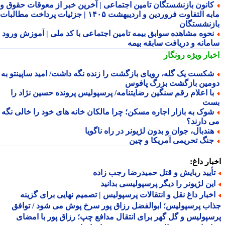
انون بازنشستگان تامین اجتماعی | آخرین خبر از معوقات حقوق و
مابه التفاوت فروردین و اردیبهشت ۱۴۰۵ | جزئیات پرداخت مطالبات
زنشستگان
حوه مشاهده سوابق بیمه تامین اجتماعی با کد ملی | آموزش ورود به
مانه و دریافت سابقه بیمه
بار ویژه
رونگار
کست یک گله، رویای بازگشت را زنده نگه داشت/ امید ساپینتو به
مین بازگشت بزرگ پافوس
ا اعلام رقم سنگین رضایتنامه/ پرسپولیس پرونده حسین نژاد را
ت
وک به بازار اجاره مسکن؛ چرا مالکان خانه های خود را خالی نگه
 دارند؟
ندبال، جوان و بدون لژیونر در راه ناگویا
نگ تحریمی آمریکا و چین
ار داغ:
أیید ربایش و قتل حمیدرضا رجب زاده
ین لژیونر را دیگر پرسپولیسی بدانید
خبار داغ نقل و انتقالات پرسپولیس | تصمیم نهایی برای گزینه
ب پرسپولیس؛ ابوالفضل رزاق پور سرخ پوش می شود / توافق
پولیس و گل گهر برای انتقال مدافع چپ؛ رزاق پور با امضای