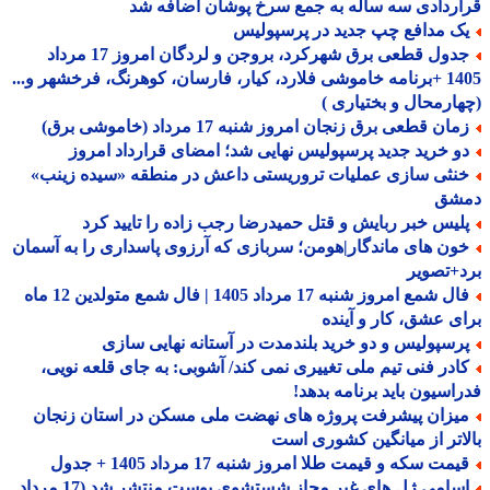
ردادی سه ساله به جمع سرخ پوشان اضافه شد
ک مدافع چپ جدید در پرسپولیس
جدول قطعی برق شهرکرد، بروجن و لردگان امروز 17 مرداد
1405 +برنامه خاموشی فلارد، کیار، فارسان، کوهرنگ، فرخشهر و...
ارمحال و بختیاری )
ان قطعی برق زنجان امروز شنبه 17 مرداد (خاموشی برق)
و خرید جدید پرسپولیس نهایی شد؛ امضای قرارداد امروز
نثی سازی عملیات تروریستی داعش در منطقه «سیده زینب»
شق
لیس خبر ربایش و قتل حمیدرضا رجب زاده را تایید کرد
ون های ماندگار|هومن؛ سربازی که آرزوی پاسداری را به آسمان
+تصویر
فال شمع امروز شنبه 17 مرداد 1405 | فال شمع متولدین 12 ماه
ی عشق، کار و آینده
رسپولیس و دو خرید بلندمدت در آستانه نهایی سازی
ادر فنی تیم ملی تغییری نمی کند/ آشوبی: به جای قلعه نویی،
اسیون باید برنامه بدهد!
یزان پیشرفت پروژه های نهضت ملی مسکن در استان زنجان
اتر از میانگین کشوری است
مت سکه و قیمت طلا امروز شنبه 17 مرداد 1405 + جدول
اسامی ژل های غیر مجاز شستشوی پوست منتشر شد (17 مرداد