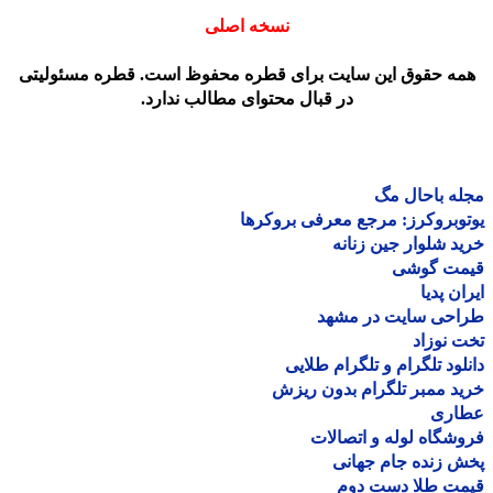
نسخه اصلی
مه حقوق این سایت برای قطره محفوظ است. قطره مسئولیتی
در قبال محتوای مطالب ندارد.
ه باحال مگ
وبروکرز: مرجع معرفی بروکرها
د شلوار جین زنانه
مت گوشی
ان پدیا
احی سایت در مشهد
 نوزاد
لود تلگرام و تلگرام طلایی
د ممبر تلگرام بدون ریزش
اری
شگاه لوله و اتصالات
 زنده جام جهانی
مت طلا دست دوم