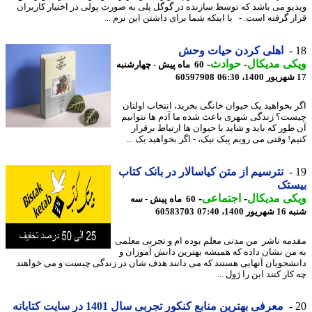
یو می باشد که توسط سازنده در گوگل پلی به صورت پولی در اختیار کاربران
ر گرفته است. - با اینکه شما برای داشتن این نرم ...
اهلی کردن حیات وحش
ی مدیکال
-
حوادث
-
60 ماه پیش - چهارشنبه
60597908
 بخواهید یک حیوان خانگی بخرید، انتخاب اولتان
ت؟ زندگی شهری باعث شده ما آدم ها نتوانیم
طور که باید و شاید با حیوان ها ارتباط برقرار
م! وقتی می رویم پیک نیک، - اگر بخواهید یک ...
نترسیم از متن کیاسالار در بانک کتاب
ستک
ی مدیکال
-
اجتماعی
-
60 ماه پیش - سه
1400، 07:40
60583703
مه ناشر من مدتی معلم بوده ام و تجربی معلمی
من نشان داده که همیشه بهترین دانش آموزان و
شجویان آنهایی هستند که می دانند هدف شان در زندگی چیست و می خواهند
ار کنند این را ژول ...
معرفی بهترین منابع کنکور تجربی سال 1401 در سایت کتابانه