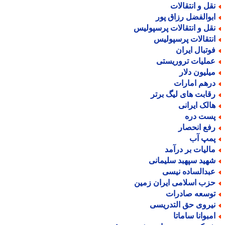
قل و انتقالات
بوالفضل رزاق پور
قل و انتقالات پرسپولیس
نتقالات پرسپولیس
وتبال ایران
ملیات تروریستی
یلیون دلار
رهم امارات
قابت های لیگ برتر
الک ایرانی
ست دره
فع انحصار
مپ آب
الیات بر درآمد
هید سپهبد سلیمانی
بدالساده نیسی
زب اسلامی ایران زمین
وسعه صادرات
یروی حق التدریسی
مبوانا ساماتا