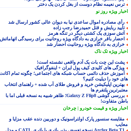
رس نعیمه نظام دوست از بغل کردن یک دختر
بار ویژه
روز نو
أی مصادره اموال ساعدی نیا به دیوان عالی کشور ارسال شد
أیید ربایش و قتل حمیدرضا رجب زاده
تش سوزی یک کشتی دیگر در تنگه هرمز
حضار باقر خرازی به دادگاه ویژه روحانیت برای رسیدگی اتهاماتش
رازی به دادگاه ویژه روحانیت احضار شد
بار ویژه
تک ناک
شت این چت بات یک آدم واقعی نشسته است!
یژگی های کلیدی کیف پول ایران + اینفوگرافیک
موزش حذف دائمی حساب شبکه های اجتماعی؛ چگونه تمام اکانت
ی خود را دیلیت کنیم؟
هترین اپلیکیشن خرید و فروش طلای آب شده + راهنمای انتخاب
تبرترین پلتفرم ها
بررسی گوشی Galaxy Z Flip8؛ ظاهر شبیه به نسخه قبلی اما با
طن متفاوت!
بار ویژه
و قیمت خودرو | چرخان
قایسه سنسور پارک اولتراسونیک و دوربین دنده عقب مزایا و
ایب
Arcfox Beta T1 نسخه تعویض پذیر باتری با باتری CATL و مدل