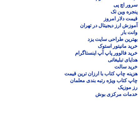
ر اچ پی
ره وین تک
ت دلار امروز
زش ارز دیجیتال در تهران
ت بار
رین طراحی سایت یزد
د مانیتور استوک
د فالوور پاپ آپ اینستاگرام
یای تبلیغاتی
ید سالت
نه چاپ کتاب با ارزان ترین قیمت
 کتاب ویژه رتبه بندی معلمان
موزیک
مات مرکزی بوش