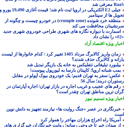
معرفی شد
جیلی E2 الکتریکی در اروپا ثبت نام شد؛ قیمت آغازی 19,490 یورو و
ویل ها از سپتامبر
منطقه خرد شونده (crumple zone) در خودرو چیست و چگونه از
نشینان محافظت می کند
سمارت با دیواره نگاره های شهری طراحی خودروی شهری جدید
بار ویژه
اقتصاد آزاد
زمان واریز کالابرگ مرداد 1405 تغییر کرد / کدام خانوارها از لیست
رانه و کالابرگ حذف شدند؟
یلبورد تبلیغاتی نتفلیکس به خانه یک بازیگر تبدیل شد
مب شبانه اروپا؛ کاپیتان بارسا به لیورپول پیوست!
کس| سفر به تهران قدیم؛ یک خودروی بیوک آپولو در مقابل
توران دربند؛ سال 56
قم های عجیب و غریب اجاره در بازار تهران/ اجاره آپارتمان در
ان ترین مناطق تهران چقدر است؟
بار ویژه
تسنیم نیوز
برنگاری در عصر «جنگ روایت ها» نیازمند تجهیز به دانش نوین
ت
مریکا راه اخراج هزاران مهاجر را هموار کرد
ز میدان خبر تا خروجی رسانه؛ روایت خبرنگاران خبرگزاری های