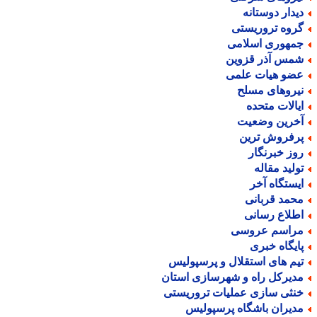
یدار دوستانه
روه تروریستی
مهوری اسلامی
مس آذر قزوین
ضو هیات علمی
یروهای مسلح
یالات متحده
خرین وضعیت
رفروش ترین
وز خبرنگار
ولید مقاله
یستگاه آخر
حمد قربانی
طلاع رسانی
راسم عروسی
ایگاه خبری
یم های استقلال و پرسپولیس
دیرکل راه و شهرسازی استان
نثی سازی عملیات تروریستی
دیران باشگاه پرسپولیس