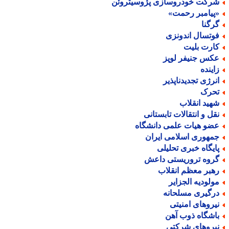
رکت خودروسازی پژوسیتروئن
پیامبر رحمت»
رگنا
وتسال اندونزی
ارت بلیت
کس جنیفر لوپز
اینده
نرژی تجدیدناپذیر
حرک
هید انقلاب
قل و انتقالات تابستانی
ضو هیات علمی دانشگاه
مهوری اسلامی ایران
ایگاه خبری تحلیلی
روه تروریستی داعش
هبر معظم انقلاب
ولودیه الجزایر
رگیری مسلحانه
یروهای امنیتی
اشگاه ذوب آهن
یروهای شرکتی