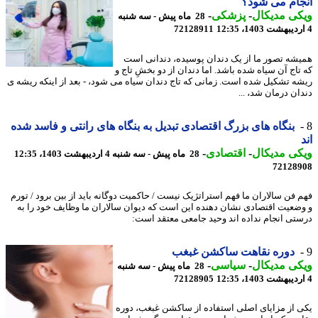
ام می شود؟
ی مدیکال
-
پزشکی
-
28 ماه پیش - سه شنبه
72128911
شه تصور ما از یک دندان پوسیده، دندانی است
تاج آن سیاه شده باشد. اما دندان از دو بخشِ تاج و
ه تشکیل شده است. زمانی که تاج دندان سیاه می شود، - بعد از اینکه ریشه ی
ان درمان شد، ...
بنگاه های بزرگ اقتصادی تبدیل به بنگاه های رانتی و فاسد شده
ی مدیکال
-
اقتصادی
-
28 ماه پیش - سه شنبه 4 اردیبهشت 1403، 12:35
72128
 فن سالاران ما فهم استراتژیک نیست / حاکمیت دوگانه باید از بین برود / تورم
ضعیت اقتصادی نشان دهنده این است که دیوان سالاران ما وظایف خود را به
تی انجام نداده اند وحید جامعی معتقد است:
دوره نقاهت ساکشن غبغب
ی مدیکال
-
سیاسی
-
28 ماه پیش - سه شنبه
72128905
 از مزایای اصلی استفاده از ساکشن غبغب، دوره