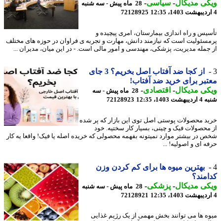
ی مدیکال
-
سیاسی
-
28 ماه پیش - سه شنبه
72128925
یس و راه اندازی بیمارستان، امری پیچیده و
سئولیت است که نیازمند دانش، مهارت و تجربه ی فراوان در حوزه های مختلف
جمله مدیریت، پزشکی، مهندسی و امور مالی است. - در این میان، مدیران ...
از کجا ضد آفتاب اصل بخریم؟ 3 جای
بر برای خرید ضد آفتاب!
ی مدیکال
-
اقتصادی
-
28 ماه پیش - سه
 1403، 12:35
72128923
د محصولات پوستی اصل توی این بازار که پر شده
محصولات فیک و چینی، بسیار کار سختیه. خود
 در بیشتر موارد نمیتونه بفهمه محصولی که خریده اصله یا فیک! واقعا یه کار
 ای و اصولیه! ...
بهترین میوه ها برای کم کردن وزن
مند؟
ی مدیکال
-
پزشکی
-
28 ماه پیش - سه شنبه
72128921
ه ها می توانند بخش مهمی از یک رژیم غذایی