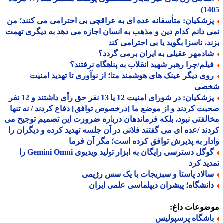
14
زشکیان: متأسفانه عده ای به عراقچی بی احترامی می کنند؛ من
 دانم کدام دین و مذهب به انسان اجازه می دهد به دیگری تهمت
د، ناسزا بگوید یا بی احترامی کند
ادمهر عقیلی به ایران برمی گردد؟
یلم/چرا رهبر شهید انقلاب به پناهگاه نرفتند؟
وی دیگر عینک های هوشمند متا؛ از نوآوری تا تهدید امنیت
صی
پزشکیان: در شورای امنیت 12 یا 13 نفر حق رأی داشتند و 12 نفر
ت کردند و از موضع ما [درخصوص توافق] دفاع کردند / نه تنها
لفتی نبود، بلکه فرماندهان درباره ضرورت این تصمیم توجیح می
ند /عده ای می گفتند فلانی در آن جلسه تهدید کرده و دیگران را
ار به پذیرش توافق کرده است؛ مگر آن فرما
گوگل دسترسی رایگان به ابزار تولید ویدیوی Gemini Omni را
ید کرد
الاد پاستا و سبزیجات با یک سس رژیمی
انشگاه؛ پیشران دیپلماسی علمی ایران
ضوعات داغ:
اشگاه پرسپولیس